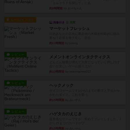
「エルドラドを探して」にあ...
約9時間前
by おーちゃん
ルール/インスト
画像付き
充実
マーケットフレッシュ
目的あなたの店先に農産物の木箱を戦略的に積み
重ねて在庫を最大化し、競合...
約13時間前
by jurong
レビュー
メメントオンラインタクティクス
どんどん物量が増えて大変になっていく押し付け
合いが楽しいゲーム盛り上が...
約13時間前
by nekomanma222
レビュー
ヘックメック
サイコロゲームです1から5までの数字と芋虫がか
かれたダイス。これを振っ...
約15時間前
by みいやん
レビュー
ハゲタカのえじき
超有名なゲームですが、初めてプレイしました。1
から15までのカードがプ...
約15時間前
by みいやん