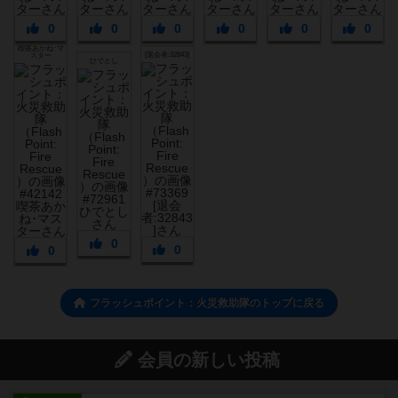
0
0
0
0
0
0
喫茶あかね･マ
[退会者:32843]
スター
ひでとし
0
0
0
フラッシュポイント：火災救助隊のトップに戻る
会員の新しい投稿