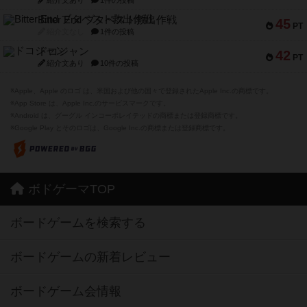
紹介文あり
1件の投稿
Bitter End ブタペスト救出作戦
45
PT
紹介文なし
1件の投稿
ドコジャン
42
PT
紹介文あり
10件の投稿
※Apple、Apple のロゴ は、米国および他の国々で登録されたApple Inc.の商標です。
※App Store は、Apple Inc.のサービスマークです。
※Android は、グーグル インコーポレイテッドの商標または登録商標です。
※Google Play とそのロゴは、Google Inc.の商標または登録商標です。
ボドゲーマTOP
ボードゲームを検索する
ボードゲームの新着レビュー
ボードゲーム会情報