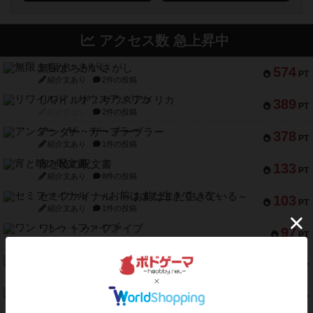
アクセス数 急上昇中
無限まちがいさがし
574
PT
紹介文あり
2件の投稿
リワイルド：サウスアメリカ
389
PT
紹介文なし
2件の投稿
アンダー・ザ・テーブラー
378
PT
紹介文あり
1件の投稿
宵と暁の呪文書
133
PT
紹介文あり
8件の投稿
セミファイナル ～お前はまだ生きている～
103
PT
紹介文あり
1件の投稿
ワン・トゥ・ファイブ
97
PT
紹介文あり
1件の投稿
南北戦争
91
PT
紹介文あり
1件の投稿
ふたつの城の物語
91
PT
紹介文あり
6件の投稿