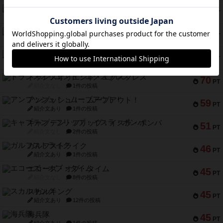
ノームズ・アット・ナイト
88
PT
紹介文なし
1件の投稿
マーリン
76
PT
紹介文あり
6件の投稿
フラットアイアン
75
PT
紹介文なし
2件の投稿
トランスオリエント・エクスプレス
70
PT
紹介文なし
1件の投稿
アンブッシュ！：ムーブアウト！
59
PT
紹介文あり
1件の投稿
キャプテン・フリップ：イスラ・ボンバ
51
PT
紹介文なし
2件の投稿
ガルフストライク
46
PT
紹介文あり
1件の投稿
エコーズ・オブ・タイム
45
PT
紹介文なし
8件の投稿
スカルキング
45
PT
紹介文あり
12件の投稿
海兵隊
45
PT