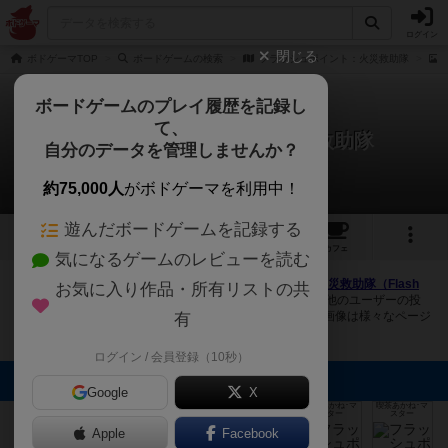
ログイン
閉じる
ボドゲーマTOP
ボードゲームの検索
フラッシュポイント：火災救助隊
ボードゲームのプレイ履歴を記録し
て、
フラッシュポイント：火災救助隊
自分のデータを管理しませんか？
15件の画像
約75,000人
がボドゲーマを利用中！
遊んだボードゲームを記録する
15
9
32
トップ
画像
動画
レビュー
カフェ
気になるゲームのレビューを読む
ボドゲーマにログインすると、
「フラッシュポイント：火災救助隊（Flash
お気に入り作品・所有リストの共
Point: Fire Rescue）」
の画像をアップロード出来たり、他のユーザーの投
稿画像に評価を付けることができます。また、トップ6の画像は様々なページ
有
で表示されます。
ログイン / 会員登録（10秒）
トップに表示される画像
Google
X
ボドゲーマ運営
GUDAGUDASA
ボドゲーマ運営
喫茶あかね･マ
喫茶あかね･マ
事務局
MA
事務局
スター
スター
こしあん
Apple
Facebook