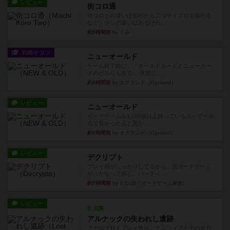
レビュー
街コロ通
街コロとの違いは初めから二つサイコロを振れる
など、少しの違いはあるけれ...
約5時間前
by くみ
戦略やコツ
ニューオールド
ゲーム終了時に、「オールドカードとニューカー
ドのどちらもある」 状態に...
約5時間前
by オグランド（Oguland）
レビュー
ニューオールド
ボードゲームを1,000個以上持っているユーザー視
点で良かった点と悪か...
約5時間前
by オグランド（Oguland）
レビュー
デクリプト
プレイ感がしっかりしてるから、超ボードゲーム
やったなって感じ。パーティ...
約7時間前
by ヒロ(新！ボードゲーム家族)
レビュー
充実
アルナックの失われし遺跡
アナログ対人プレイ数回。クニツィア先生の名作