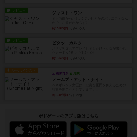
レビュー
ジャスト・ワン
まぁ面白かった‼️よくテレビとかのバラエティなん
かで、お題がわからずに...
約15時間前
by みいやん
レビュー
ピタッコカルタ
ボドゲ相席会でプレイしましたひらがなが書かれ
たカードを2枚まで手をつけ...
約15時間前
by みいやん
ルール/インスト
画像付き
充実
ノームズ・アット・ナイト
ベネボレンス女王は、忠実な臣民を称えるための
祝宴を開こうとしています。...
約16時間前
by jurong
ボドゲーマのアプリ版はこちら