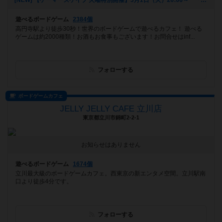
[NEW] 【ゲーマーズケイブ 火曜特別開催】5月1日（火）20:00～ 『ロールプレイヤー』（2018年04月22日 18時42分）
遊べるボードゲーム
2384個
高円寺駅より徒歩30秒！世界のボードゲームで遊べるカフェ！ 遊べる
ゲームは約2000種類！お酒もお食事もございます！お問合せはinf...
フォローする
ボードゲームカフェ
JELLY JELLY CAFE 立川店
東京都立川市錦町2-2-1
お知らせはありません
遊べるボードゲーム
1674個
立川最大級のボードゲームカフェ。西東京の新エンタメ空間。立川駅南
口より徒歩4分です。
フォローする