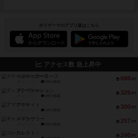
ボドゲーマのアプリ版はこちら
アクセス数 急上昇中
スチームローラーズ
686
PT
紹介文なし
2件の投稿
テンプテーション
326
PT
紹介文なし
2件の投稿
アマナイト
300
PT
紹介文なし
1件の投稿
ギャンブラー
257
PT
紹介文なし
2件の投稿
コレクト！
240
PT
紹介文なし
1件の投稿
トリオンフ ア マレンゴ
236
PT
紹介文あり
1件の投稿