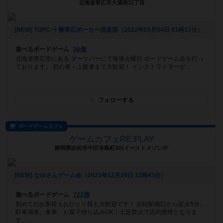
北海道帯広市大通南11丁目
[NEW] TOPC-十勝帯広ポーカー倶楽部（2022年05月04日 01時11分）
遊べるボードゲーム
38個
北海道帯広市にある ダーツバーにて毎週火曜日 ボードゲーム会を行っ
ております。 初心者～上級者まで大歓迎！ インストラクターが...
フォローする
ボードゲームカフェ
ゲームカフェRE:PLAY
静岡県浜松市中区寺島町261イーストメゾン1F
[NEW] なゆさんゲーム会（2021年12月29日 12時43分）
遊べるボードゲーム
722個
初めてのお客様もおひとり様も大歓迎です！ 浜松駅南口から徒歩5分。
駐車場有。食事、お菓子持ち込みOK！土足禁止で店内禁煙となりま
す。...