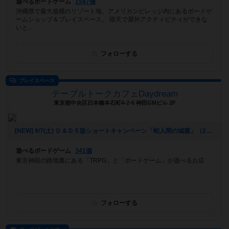
遊べるボードゲーム
1587個
沖縄県で最大規模のリゾート地、アメリカンビレッジ内にあるボードゲ
ームショップ＆プレイスペース。 雨天で屋外アクティビティができな
いと...
フォローする
プレイスペース
テーブルトークカフェDaydream
東京都中央区日本橋本石町4-2-6 神田GMビル 2F
[NEW] 9/7(土) Ｄ＆Ｄ５版ショートキャンペーン「蛇人間の城塞」（2024年08月23日 13時15分）
遊べるボードゲーム
341個
東京神田の路地裏にある「TRPG」と「ボードゲーム」が遊べるお店
フォローする