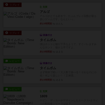
アルゴがとても好きで、たぶんプレイ回数が最も
多いゲームです。なんといっ...
約19時間前
by おとん
リプレイ
画像付き
タイムボム
僕はホントに嘘が下手なようで、すぐバレますみ
んなホント、嘘が上手ですよ...
約19時間前
by あまる
レビュー
画像付き
タイムボム
まず簡単で軽い！大人数で遊べる！それなのに小
箱！何より楽しい！！正体隠...
約19時間前
by あまる
レビュー
充実
1809
ケビン・ザッカーがデザインした１ヘクス=２マイ
ルの戦役級シリーズは以下...
約19時間前
by Chaco