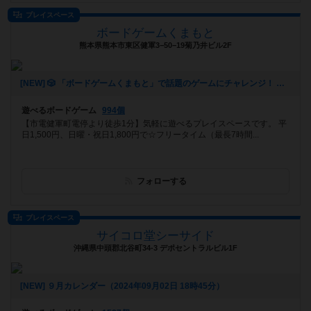
プレイスペース
ボードゲームくまもと
熊本県熊本市東区健軍3−50−19菊乃井ビル2F
[NEW] 🎲 「ボードゲームくまもと」で話題のゲームにチャレンジ！ 🚀✨（2024年12月16日 12時53分）
遊べるボードゲーム
994個
【市電健軍町電停より徒歩1分】気軽に遊べるプレイスペースです。 平
日1,500円、日曜・祝日1,800円で☆フリータイム（最長7時間...
フォローする
プレイスペース
サイコロ堂シーサイド
沖縄県中頭郡北谷町34-3 デポセントラルビル1F
[NEW] ９月カレンダー（2024年09月02日 18時45分）