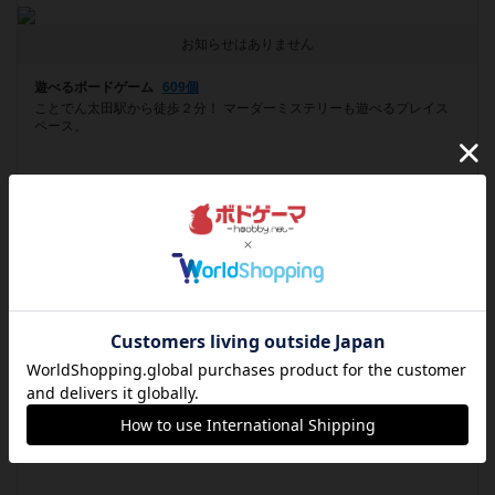
お知らせはありません
遊べるボードゲーム
609個
ことでん太田駅から徒歩２分！ マーダーミステリーも遊べるプレイス
ペース。
フォローする
ボードゲームカフェ
ボードゲームカフェ・ボードボード
愛知県名古屋市中区大須3-38-13
[NEW] 【スタッフ企画】ゴリラ人狼プレイ会（2020年11月27日 14時27分）
遊べるボードゲーム
1586個
名古屋の中心部・大須商店街内でアクセス抜群!