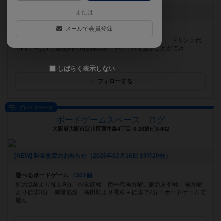
[NEW] オープン！（2026年05月15日 06時18分）
または
メールで会員登録
遊べるボードゲーム
100個
遊べるセルフカフェとして刈谷にオープンしたspielです。 ドリンク代
350円〜だけで現在約200種類のボードゲームで遊ぶことができ...
しばらく表示しない
フォローする
プレイスペース
ボードゲームスペース ログ
大阪府大阪市淀川区西中島4丁目-8-26鯛ビル402
[NEW] 料金改定のお知らせ（2026年02月16日 19時20分）
遊べるボードゲーム
1301個
新大阪駅より徒歩9分 御堂筋線 西中島南方駅、阪急京都線 南方駅
より徒歩3分 御堂筋線 梅田駅より電車＋徒歩で7分！ボードゲームで
遊ん...