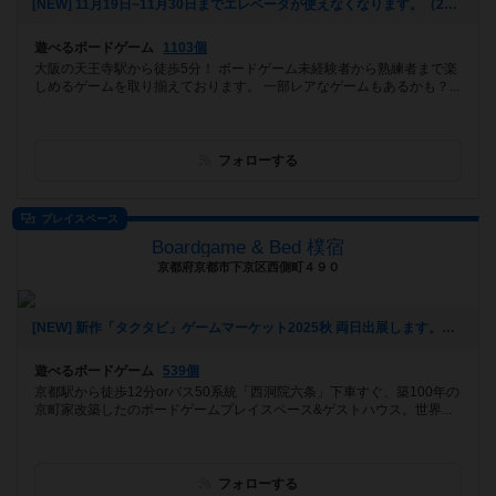
[NEW] 11月19日~11月30日までエレベータが使えなくなります。（2025年10月20日 16時13分）
遊べるボードゲーム
1103個
大阪の天王寺駅から徒歩5分！ ボードゲーム未経験者から熟練者まで楽
しめるゲームを取り揃えております。 一部レアなゲームもあるかも？...
フォローする
プレイスペース
Boardgame & Bed 樸宿
京都府京都市下京区西側町４９０
[NEW] 新作「タクタビ」ゲームマーケット2025秋 両日出展します。（2025年08月24日 11時31分）
遊べるボードゲーム
539個
京都駅から徒歩12分orバス50系統「西洞院六条」下車すぐ、築100年の
京町家改築したのボードゲームプレイスペース&ゲストハウス。世界...
フォローする