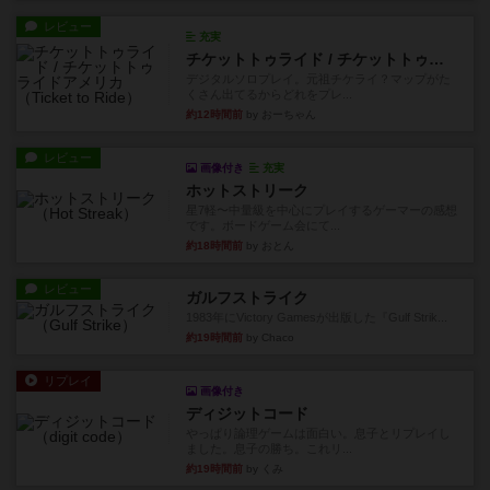
デジタルソロプレイ。元祖チケライ？マップがた
くさん出てるからどれをプレ...
約12時間前
by おーちゃん
レビュー
画像付き
充実
ホットストリーク
星7軽〜中量級を中心にプレイするゲーマーの感想
です。ボードゲーム会にて...
約18時間前
by おとん
レビュー
ガルフストライク
1983年にVictory Gamesが出版した『Gulf Strik...
約19時間前
by Chaco
リプレイ
画像付き
ディジットコード
やっぱり論理ゲームは面白い。息子とリプレイし
ました。息子の勝ち。これリ...
約19時間前
by くみ
リプレイ
充実
アルゴ