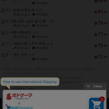
紹介文あり
1件の投稿
モズビ－ズ・レイダ－ズ
79
PT
紹介文あり
1件の投稿
リー対グラント
77
PT
紹介文あり
1件の投稿
ブレーキング・アウェイ
75
PT
紹介文あり
4件の投稿
ザ・フラッド
71
PT
紹介文なし
1件の投稿
※Apple、Apple のロゴ は、米国および他の国々で登録されたApple Inc.の商標です。
※App Store は、Apple Inc.のサービスマークです。
※Android は、グーグル インコーポレイテッドの商標または登録商標です。
※Google Play とそのロゴは、Google Inc.の商標または登録商標です。
ボドゲーマTOP
ボードゲームを検索する