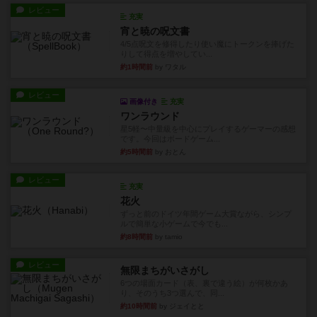
4/5点呪文を修得したり使い魔にトークンを捧げた
りして得点を増やしてい...
約1時間前
by ワタル
レビュー
画像付き
充実
ワンラウンド
星5軽〜中量級を中心にプレイするゲーマーの感想
です。今回はボードゲーム...
約5時間前
by おとん
レビュー
充実
花火
ずっと前のドイツ年間ゲーム大賞ながら、シンプ
ルで簡単な小ゲームで今でも...
約8時間前
by tamio
レビュー
無限まちがいさがし
6つの場面カード（表、裏で違う絵）が何枚かあ
り、そのうち3つ選んで、同...
約10時間前
by ジェイとと
レビュー
充実
チケットトゥライド / チケットトゥライドアメリカ