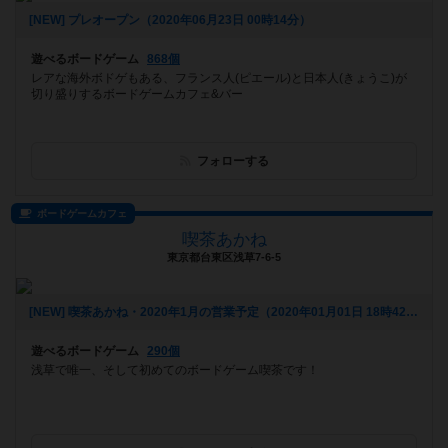
[NEW] プレオープン（2020年06月23日 00時14分）
遊べるボードゲーム
868個
レアな海外ボドゲもある、フランス人(ピエール)と日本人(きょうこ)が
切り盛りするボードゲームカフェ&バー
フォローする
ボードゲームカフェ
喫茶あかね
東京都台東区浅草7-6-5
[NEW] 喫茶あかね・2020年1月の営業予定（2020年01月01日 18時42分）
遊べるボードゲーム
290個
浅草で唯一、そして初めてのボードゲーム喫茶です！