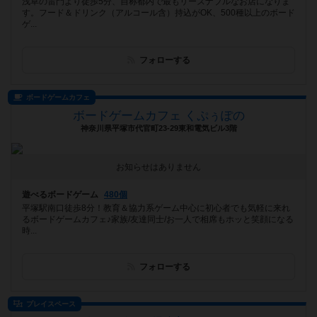
浅草の雷門より徒歩5分、自称都内で最もリーズナブルなお店になりま
す。フード＆ドリンク（アルコール含）持込がOK、500種以上のボード
ゲ...
フォローする
ボードゲームカフェ
ボードゲームカフェ くぷぅぽの
神奈川県平塚市代官町23-29東和電気ビル3階
お知らせはありません
遊べるボードゲーム
480個
平塚駅南口徒歩8分！教育＆協力系ゲーム中心に初心者でも気軽に来れ
るボードゲームカフェ♪家族/友達同士/お一人で相席もホッと笑顔になる
時...
フォローする
プレイスペース