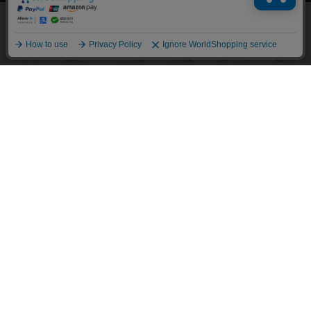
ボードゲームの新着レビュー
ボードゲーム会情報
メカニクス特集
掲示板・トピックス
ボドとも・会員一覧
ボードゲーム業界コラム
ボドゲーマご利用案内
ボードゲーム通販
新作・再入荷情報