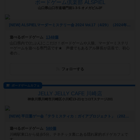
ボードゲーム倶楽部 ALSPIEL
山口県山口市道場門前1-3-5 オメガビル2F
[NEW] ALSPIELマーダーミステリー会 2024 Vol.17（4/29）（2024年04月01日 19時47分）
遊べるボードゲーム
1348個
山口県内で(たぶん)ここだけ！ボードゲームや人狼、マーダーミステリ
ーゲームを遊べる専門店です★ 声優でもあるアル隊長が店長で、初心
者の...
フォローする
ボードゲームカフェ
JELLY JELLY CAFE 川崎店
神奈川県川崎市川崎区小川町13-21セコロTステージ201
[NEW] 平日重ゲー会「テラミスティカ：ガイアプロジェクト」（2023年01月27日 16時35分）
遊べるボードゲーム
580個
川崎駅東口から徒歩5分。チネチッタ裏にある隠れ家的ボドゲカフェで
す。