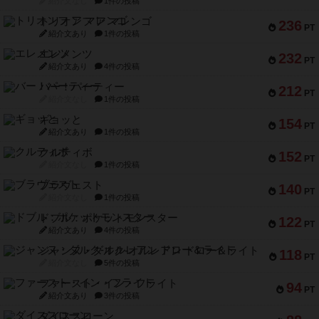
エレメンツ
232
PT
紹介文あり
4件の投稿
バー！パーティー
212
PT
紹介文なし
1件の投稿
ギョッと
154
PT
紹介文あり
1件の投稿
クルティボ
152
PT
紹介文なし
1件の投稿
ブラヴェスト
140
PT
紹介文なし
1件の投稿
ドブル：ポケットモンスター
122
PT
紹介文あり
4件の投稿
ジャンヌ・ダルク-オルレアン ドロー＆ライト
118
PT
紹介文なし
5件の投稿
ファースト・イン・フライト
94
PT
紹介文あり
3件の投稿
ダイススローン
88
PT
紹介文なし
1件の投稿
ガルフストライク
80
PT