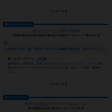
フォローする
ボードゲームカフェ
ボードゲームCAFE NOW
大阪府大阪市淀川区大阪府大阪市淀川区塚本２丁目２１−７ 塚本ビル 2F
[NEW] 10/29（金）平日ボードゲーム会🎲持ち込みOK ボードゲームCAFENOW主催《初心者さん、おひとりでの参加歓迎!!》（2021年10月22日 11時04分）
遊べるボードゲーム
1284個
塚本駅から徒歩1分。家庭で広げるにはちょっとしんどい。という本格
的なボードゲームがのびのびと広げられて遊べます！ 未経験～熟練さ
んま...
フォローする
プレイスペース
BBR-仏生山ボードゲームルーム-
香川県高松市太田上町754-6 サントピア88 2F