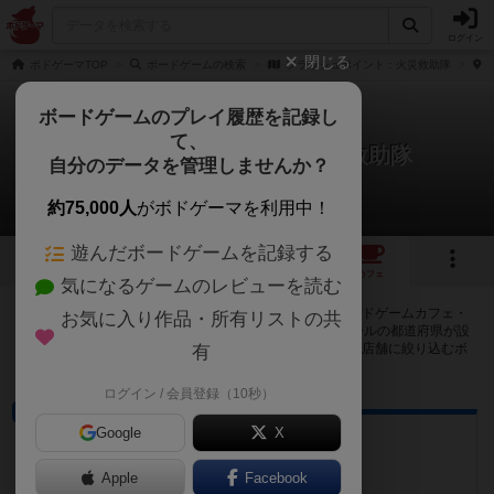
ログイン
閉じる
ボドゲーマTOP
ボードゲームの検索
フラッシュポイント：火災救助隊
ボードゲームのプレイ履歴を記録し
て、
フラッシュポイント：火災救助隊
自分のデータを管理しませんか？
32店のカフェ/スペースが提供中
約75,000人
がボドゲーマを利用中！
遊んだボードゲームを記録する
15
9
32
トップ
画像
動画
レビュー
カフェ
気になるゲームのレビューを読む
フラッシュポイント：火災救助隊で遊ぶことができるボードゲームカフェ・
お気に入り作品・所有リストの共
プレイスペースが32店登録されています。公開プロフィールの都道府県が設
定されたアカウントでログインすると、同じ都道府県内の店舗に絞り込むボ
有
タンが表示されます。
ログイン / 会員登録（10秒）
ボードゲームカフェ
Google
X
遊べるセルフカフェspiel
愛知県刈谷市一ツ木町7丁目20-25
Apple
Facebook