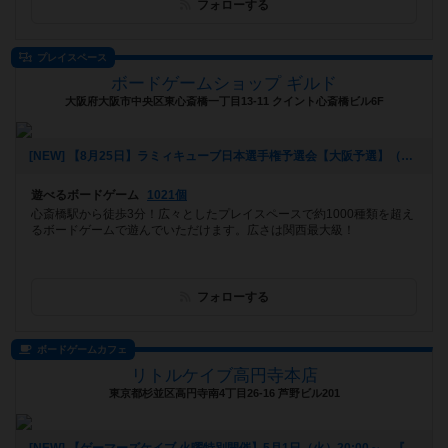
フォローする
プレイスペース
ボードゲームショップ ギルド
大阪府大阪市中央区東心斎橋一丁目13-11 クイント心斎橋ビル6F
[NEW] 【8月25日】ラミィキューブ日本選手権予選会【大阪予選】（2019年07月13日 21時47分）
遊べるボードゲーム
1021個
心斎橋駅から徒歩3分！広々としたプレイスペースで約1000種類を超え
るボードゲームで遊んでいただけます。広さは関西最大級！
フォローする
ボードゲームカフェ
リトルケイブ高円寺本店
東京都杉並区高円寺南4丁目26-16 芦野ビル201