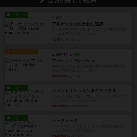
会員の新しい投稿
レビュー
充実
アルナックの失われし遺跡
アナログ対人プレイ数回。クニツィア先生の名作
「エルドラドを探して」にあ...
4分前
by おーちゃん
ルール/インスト
画像付き
充実
マーケットフレッシュ
目的あなたの店先に農産物の木箱を戦略的に積み
重ねて在庫を最大化し、競合...
約4時間前
by jurong
レビュー
メメントオンラインタクティクス
どんどん物量が増えて大変になっていく押し付け
合いが楽しいゲーム盛り上が...
約5時間前
by nekomanma222
レビュー
ヘックメック
サイコロゲームです1から5までの数字と芋虫がか
かれたダイス。これを振っ...
約6時間前
by みいやん