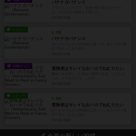
バナナガバナンス
ドラフトフェイズで、自身が切り分けるカード
は、そのなかの最後まで残った...
20日前
の投稿
レビュー
充実
バナナガバナンス
ボードゲームを1,000個以上持っているユーザー視
点で良かった点と悪か...
20日前
の投稿
戦略やコツ
冒険者はキレイなおハカでねむりたい
最初に命を落とした場合に獲得できる「ごうかな
ハカ」が９点なので、この９...
20日前
の投稿
レビュー
充実
冒険者はキレイなおハカでねむりたい
ボードゲームを1,000個以上持っているユーザー視
点で良かった点と悪か...
20日前
の投稿