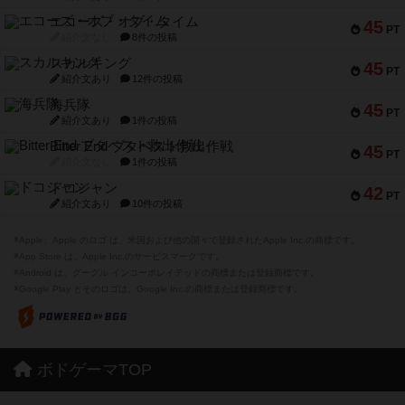
エコーズ・オブ・タイム
45
PT
紹介文なし
8件の投稿
スカルキング
45
PT
紹介文あり
12件の投稿
海兵隊
45
PT
紹介文あり
1件の投稿
Bitter End ブタペスト救出作戦
45
PT
紹介文なし
1件の投稿
ドコジャン
42
PT
紹介文あり
10件の投稿
※Apple、Apple のロゴ は、米国および他の国々で登録されたApple Inc.の商標です。
※App Store は、Apple Inc.のサービスマークです。
※Android は、グーグル インコーポレイテッドの商標または登録商標です。
※Google Play とそのロゴは、Google Inc.の商標または登録商標です。
ボドゲーマTOP