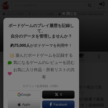
ログイン
閉じる
ボドゲーマTOP
ボードゲームの検索
ファラウェイ日本語版の通販/商品詳細
ボードゲームのプレイ履歴を記録し
て、
ファラウェイ
自分のデータを管理しませんか？
オグランド（Oguland）さんのレビュー
約75,000人
がボドゲーマを利用中！
遊んだボードゲームを記録する
6
22
135
トップ
画像
動画
レビュー
カフェ
気になるゲームのレビューを読む
お気に入り作品・所有リストの共
455名
0名
11ヶ月前
有
ログイン / 会員登録（10秒）
ボードゲームを1,000個以上持っているユーザー視点で良
かった点と悪かった点の両面から紹介します！
Google
X
ファラウェイは、カードを置いた順番とは逆の順番で最後
Apple
Facebook
に得点計算をしていく面白いカードゲームです！探検時間