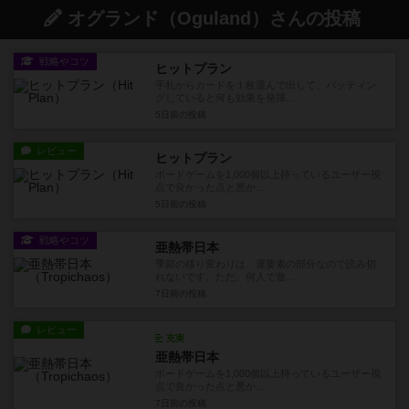
オグランド（Oguland）さんの投稿
戦略やコツ
ヒットプラン
手札からカードを１枚選んで出して、バッティン
グしていると何も効果を発揮...
5日前
の投稿
レビュー
ヒットプラン
ボードゲームを1,000個以上持っているユーザー視
点で良かった点と悪か...
5日前
の投稿
戦略やコツ
亜熱帯日本
季節の移り変わりは、運要素の部分なので読み切
れないです。ただ、何人で遊...
7日前
の投稿
レビュー
充実
亜熱帯日本
ボードゲームを1,000個以上持っているユーザー視
点で良かった点と悪か...
7日前
の投稿