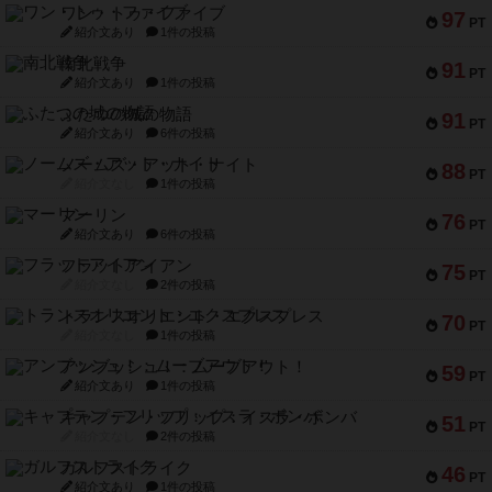
ワン・トゥ・ファイブ
97
PT
紹介文あり
1件の投稿
南北戦争
91
PT
紹介文あり
1件の投稿
ふたつの城の物語
91
PT
紹介文あり
6件の投稿
ノームズ・アット・ナイト
88
PT
紹介文なし
1件の投稿
マーリン
76
PT
紹介文あり
6件の投稿
フラットアイアン
75
PT
紹介文なし
2件の投稿
トランスオリエント・エクスプレス
70
PT
紹介文なし
1件の投稿
アンブッシュ！：ムーブアウト！
59
PT
紹介文あり
1件の投稿
キャプテン・フリップ：イスラ・ボンバ
51
PT
紹介文なし
2件の投稿
ガルフストライク
46
PT
紹介文あり
1件の投稿