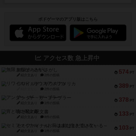
ボドゲーマのアプリ版はこちら
アクセス数 急上昇中
無限まちがいさがし
574
PT
紹介文あり
2件の投稿
リワイルド：サウスアメリカ
389
PT
紹介文なし
2件の投稿
アンダー・ザ・テーブラー
378
PT
紹介文あり
1件の投稿
宵と暁の呪文書
133
PT
紹介文あり
8件の投稿
セミファイナル ～お前はまだ生きている～
103
PT
紹介文あり
1件の投稿