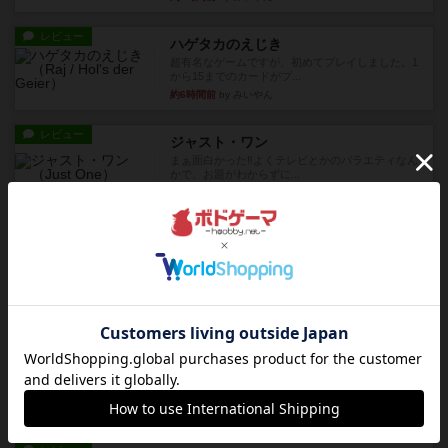
レビュー
ハゲタカのえじき
超有名なゲームですが、初めてプレイしました。1
から15までのカードがプ...
約6時間前
by みいやん
レビュー
ジャスト・ワン
まぁ面白かった‼️よくテレビとかのバラエティなん
かで、お題がわからずに...
約7時間前
by みいやん
レビュー
ピタッコカルタ
ボドゲ相席会でプレイしましたひらがなが書かれ
たカードを2枚まで手をつけ...
約7時間前
by みいやん
ルール/インスト
画像付き
充実
ノームズ・アット・ナイト
ベネボレンス女王は、忠実な臣民を称えるための
祝宴を開こうとしています。...
約7時間前
by jurong