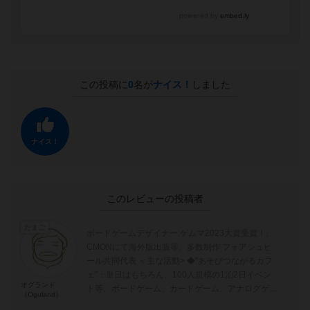
この投稿に
0
名が
ナイス！
しました
ナイス！
このレビューの投稿者
たまご
ボードゲームデザイナー:ゲムマ2023大賞受賞！、
CMONにて海外版出版等、多数制作 フォアシュピ
ール共同代表 ＜主な活動> ◆"あそびつながるカフ
ェ"：単日はもちろん、100人規模の1泊2日イベン
オグランド
ト等、ボードゲーム、カードゲーム、アナログゲー
（Oguland）
ムを広める活動 ◆...