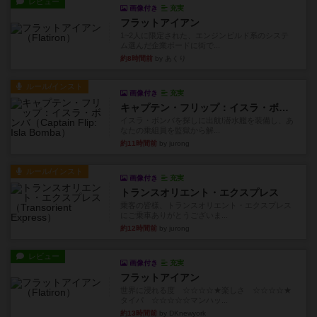
レビュー
画像付き
充実
フラットアイアン
1~2人に限定された、エンジンビルド系のシステ
ム選んだ企業ボードに街で...
約8時間前
by あくり
ルール/インスト
画像付き
充実
キャプテン・フリップ：イスラ・ボンバ
イスラ・ボンバを探しに出航!潜水艦を装備し、あ
なたの乗組員を監獄から解...
約11時間前
by jurong
ルール/インスト
画像付き
充実
トランスオリエント・エクスプレス
乗客の皆様、トランスオリエント・エクスプレス
にご乗車ありがとうございま...
約12時間前
by jurong
レビュー
画像付き
充実
フラットアイアン
世界に浸れる度 ☆☆☆☆★楽しさ ☆☆☆☆★
タイパ ☆☆☆☆☆マンハッ...
約13時間前
by DKnewyork