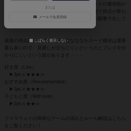
の大小で、聖地カードの獲得有無や地域カードの獲得順が
または
決まったりするのと、地域カード自体の内容で得点が変わ
メールで会員登録
ってくるので、その両者をどう考えて、どの順番で出して
いくのかが悩ましく楽しいです。
最後の得点計算がプレイ順と逆なななかカード獲得は運要
しばらく表示しない
素も多いので、見通しが立ちにくいというのとプレイ中分
かりにくいという面があります・・・
好き度（Like）
▶3pt.≪★★★≫
おすすめ度（Recommended）
▶3pt.≪★★★≫
子どもと度（With kids）
▶2pt.≪★★≫
ファラウェイの簡単なゲームの流れとルール解説はこちら
をご覧ください！