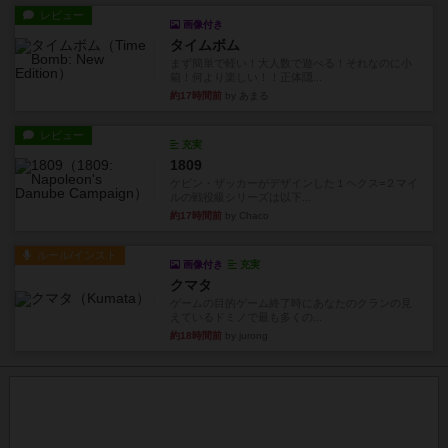
レビュー
画像付き
タイムボム
まず簡単で軽い！大人数で遊べる！それなのに小
箱！何より楽しい！！正体隠...
約17時間前
by あまる
レビュー
充実
1809
ケビン・ザッカーがデザインした１ヘクス=２マイ
ルの戦役級シリーズは以下...
約17時間前
by Chaco
ルール/インスト
画像付き
充実
クマタ
ゲームの目的ゲーム終了時にあなたのクランの見
えているドミノで最も多くの...
約18時間前
by jurong