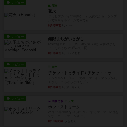
レビュー
充実
花火
ずっと前のドイツ年間ゲーム大賞ながら、シンプ
ルで簡単な小ゲームで今でも...
約5時間前
by tamio
レビュー
無限まちがいさがし
6つの場面カード（表、裏で違う絵）が何枚かあ
り、そのうち3つ選んで、同...
約7時間前
by ジェイとと
レビュー
充実
チケットトゥライド / チケットトゥライドアメリカ
デジタルソロプレイ。元祖チケライ？マップがた
くさん出てるからどれをプレ...
約9時間前
by おーちゃん
レビュー
画像付き
充実
ホットストリーク
星7軽〜中量級を中心にプレイするゲーマーの感想
です。ボードゲーム会にて...
約16時間前
by おとん