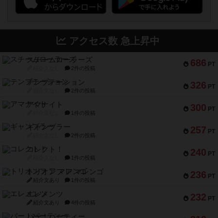
アクセス数 急上昇中
スチームローラーズ
686
PT
紹介文なし
2件の投稿
テンプテーション
326
PT
紹介文なし
2件の投稿
アマナイト
300
PT
紹介文なし
1件の投稿
ギャンブラー
257
PT
紹介文なし
2件の投稿
コレクト！
240
PT
紹介文なし
1件の投稿
トリオンフ ア マレンゴ
236
PT
紹介文あり
1件の投稿
エレメンツ
232
PT
紹介文あり
4件の投稿
バー！パーティー