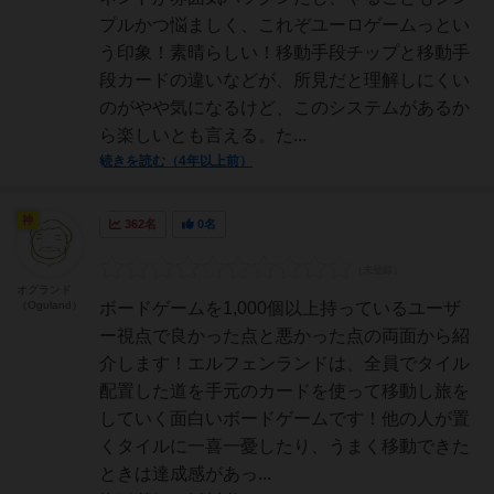
プルかつ悩ましく、これぞユーロゲームっとい
う印象！素晴らしい！移動手段チップと移動手
段カードの違いなどが、所見だと理解しにくい
のがやや気になるけど、このシステムがあるか
ら楽しいとも言える。た...
続きを読む（4年以上前）
神
362名
0名
オグランド
（Oguland）
ボードゲームを1,000個以上持っているユーザ
ー視点で良かった点と悪かった点の両面から紹
介します！エルフェンランドは、全員でタイル
配置した道を手元のカードを使って移動し旅を
していく面白いボードゲームです！他の人が置
くタイルに一喜一憂したり、うまく移動できた
ときは達成感があっ...