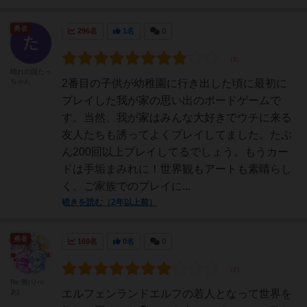
勇者
296名
1名
0
晴れの国たっ
ちゃん
2番目の子供が幼稚園に行き出した頃に最初に
プレイした我が家の思い出のボードゲームで
す。当然、我が家はみんな大好きでウチに来る
友人たちも誘ってよくプレイしてました。たぶ
ん200回以上プレイしてるでしょう。もうカー
ドは手垢まみれに！世界観もアートも素晴らし
く、ご家族でのプレイに...
続きを読む（2年以上前）
勇者
169名
0名
0
Re:熊(りべ
あ)
エルフェンランドエルフの若人となって世界を