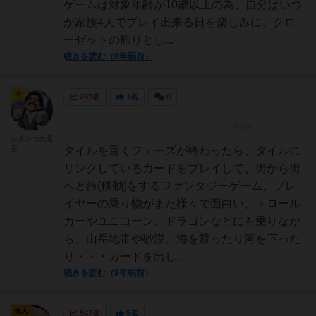
ゲームは対象年齢が10歳以上の為、自分はいつ
か家族4人でプレイ出来る日を楽しみに、クロ
ーゼットの飾りとし...
続きを読む（8年弱前）
神
257名
1名
0
おざかつ大魔
王
タイルを置くフェーズが終わったら、タイルに
リンクしているカードをプレイして、街から街
へと旅(移動)をするファンタジーゲーム。プレ
イヤーの乗り物がまた様々で面白い、トロール
カーやユニコーン、ドラゴンなどにも乗りなが
ら、山岳地帯や砂漠、海を渡ったり河を下った
り・・・カードを出し...
続きを読む（8年弱前）
仙人
547名
5名