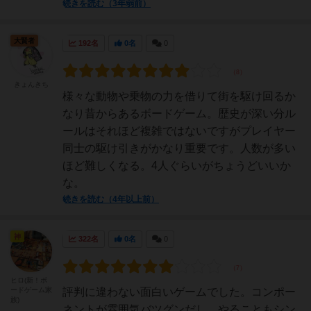
続きを読む（3年弱前）
大賢者
192名
0名
0
きょんきち
様々な動物や乗物の力を借りて街を駆け回るか
なり昔からあるボードゲーム。歴史が深い分ル
ールはそれほど複雑ではないですがプレイヤー
同士の駆け引きがかなり重要です。人数が多い
ほど難しくなる。4人ぐらいがちょうどいいか
な。
続きを読む（4年以上前）
神
322名
0名
0
ヒロ(新！ボ
ードゲーム家
評判に違わない面白いゲームでした。コンポー
族)
ネントが雰囲気バツグンだし、やることもシン