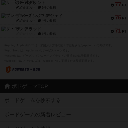
リー対グラント
77
PT
紹介文あり
1件の投稿
ブレーキング・アウェイ
75
PT
紹介文あり
4件の投稿
ザ・フラッド
71
PT
紹介文なし
1件の投稿
※Apple、Apple のロゴ は、米国および他の国々で登録されたApple Inc.の商標です。
※App Store は、Apple Inc.のサービスマークです。
※Android は、グーグル インコーポレイテッドの商標または登録商標です。
※Google Play とそのロゴは、Google Inc.の商標または登録商標です。
ボドゲーマTOP
ボードゲームを検索する
ボードゲームの新着レビュー