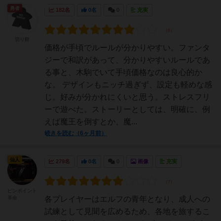
勇者
182名
0名
0
充実
切り餅
価格が手頃でルールが分かりやすい。ファンタ
ジーで和訳があって、分かりやすいルールであ
る事と、木駒でいて手頃価格なのは良心的か
な。 デザインもニッチ過ぎず、設定も軽めな感
じ。好みが分かれにくいと思う。ストレスフリ
ーで遊べた。ストーリーとしては、明確に、例
えば魔王を倒すとか、魔...
続きを読む（6ヶ月前）
仙人
279名
0名
0
画像
充実
ピンポイント
革命
各プレイヤーはエルフの青年となり、成人への
試練として見聞を広めるため、各地を旅するこ