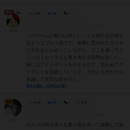
勇者
172名
1名
0
melshi
このゲームの魅力は何といっても旅行を計画す
るようなプレイ感です。順番に置かれたタイル
と手札をにらめっこしながら、どこを通ってど
こへ行くか？そんな事を考える時間が楽しい。
旅にはアクシデントも付きもので、思わぬアク
シデントを回避していくか、それともそれすら
見越して安全な道を行く...
続きを読む（10年以上前）
仙人
224名
1名
0
充実
まま
エルフの国を様々な乗り物を使って移動して旅