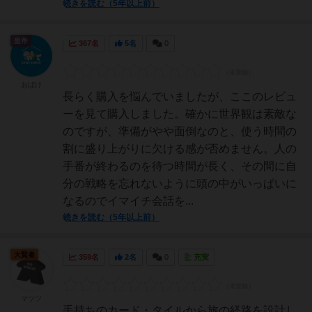
続きを読む（5年以上前）
皇帝
367名
5名
0
おばけ
長らく購入を悩んでいましたが、ここのレビュ
ーを見て購入しました。確かに世界観は素敵な
のですが、準備がやや面倒なのと、使う時間の
割に盛り上がりに欠ける感が否めません。人の
手番が終わるのを待つ時間が長く、その間に自
分の戦略を忘れないように頭の中がいっぱいに
なるのでイマイチ会話を...
続きを読む（5年以上前）
大賢者
359名
2名
0
充実
マツツ
手持ちのカード・タイルから旅の経路を設計し