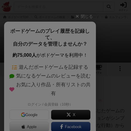
ログイン
閉じる
ボドゲーマTOP
ボードゲームの検索
エルフェンロード
エルフェンランド
ボードゲームのプレイ履歴を記録し
て、
エルフェンランド
自分のデータを管理しませんか？
29件のレビュー
約75,000人
がボドゲーマを利用中！
遊んだボードゲームを記録する
9
29
151
トップ
画像
動画
レビュー
カフェ
気になるゲームのレビューを読む
お気に入り作品・所有リストの共
仙人
288名
4名
0
充実
有
ログイン / 会員登録（10秒）
山の川
一番ゲームデザインが美しいと感じたゲームの
Google
X
一つかもしれない。メインアクションがシンプ
ルでありつつ、フィード（利他的な行動）から
Apple
Facebook