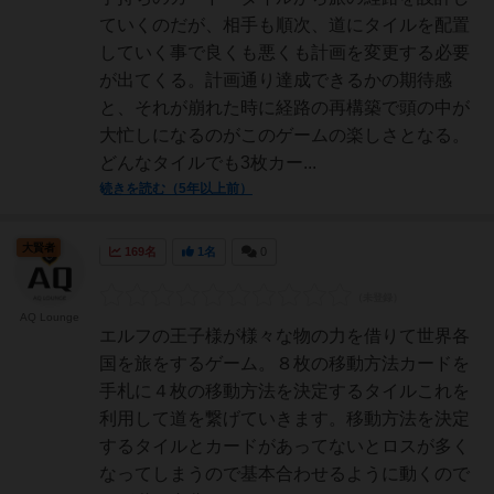
ていくのだが、相手も順次、道にタイルを配置
していく事で良くも悪くも計画を変更する必要
が出てくる。計画通り達成できるかの期待感
と、それが崩れた時に経路の再構築で頭の中が
大忙しになるのがこのゲームの楽しさとなる。
どんなタイルでも3枚カー...
続きを読む（5年以上前）
大賢者
169名
1名
0
AQ Lounge
エルフの王子様が様々な物の力を借りて世界各
国を旅をするゲーム。８枚の移動方法カードを
手札に４枚の移動方法を決定するタイルこれを
利用して道を繋げていきます。移動方法を決定
するタイルとカードがあってないとロスが多く
なってしまうので基本合わせるように動くので