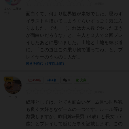
あいこん屋＠
たま
面白くて、何より世界観が素敵でした。思わず
イラストを描いてしまうぐらいすっごく気に入
りました。でも、（これは大人数でやったほう
が面白いだろうな）と、主人と２人で２回プレ
イしたあとに思いました。土地と土地を結ぶ道
に、「この道はこの乗り物で通ってね」と、プ
レイヤーのうちの１人が...
続きを読む（7年以上前）
仙人
458名
4名
0
充実
コージ
総評としては、とても面白いゲーム且つ世界観
も良く大好きなゲームの一つです。ルール等は
割愛しますが、昨日嫁&長男（4歳）と長女（7
歳）とプレイして感じた事を記載します。この