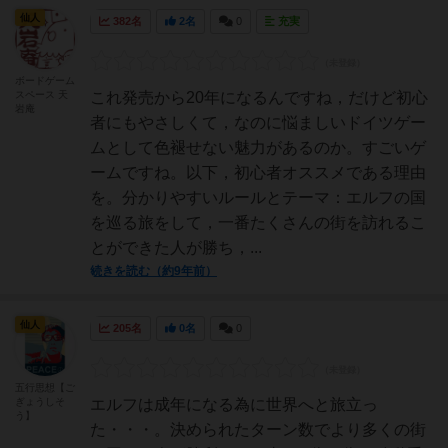
仙人
382名
2名
0
充実
ボードゲーム
スペース 天
これ発売から20年になるんですね，だけど初心
岩庵
者にもやさしくて，なのに悩ましいドイツゲー
ムとして色褪せない魅力があるのか。すごいゲ
ームですね。以下，初心者オススメである理由
を。分かりやすいルールとテーマ：エルフの国
を巡る旅をして，一番たくさんの街を訪れるこ
とができた人が勝ち，...
続きを読む（約9年前）
仙人
205名
0名
0
五行思想【ご
ぎょうしそ
エルフは成年になる為に世界へと旅立っ
う】
た・・・。決められたターン数でより多くの街