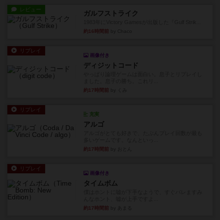
レビュー
ガルフストライク
1983年にVictory Gamesが出版した『Gulf Strik...
約16時間前
by Chaco
リプレイ
画像付き
ディジットコード
やっぱり論理ゲームは面白い。息子とリプレイし
ました。息子の勝ち。これリ...
約17時間前
by くみ
リプレイ
充実
アルゴ
アルゴがとても好きで、たぶんプレイ回数が最も
多いゲームです。なんといっ...
約17時間前
by おとん
リプレイ
画像付き
タイムボム
僕はホントに嘘が下手なようで、すぐバレますみ
んなホント、嘘が上手ですよ...
約17時間前
by あまる