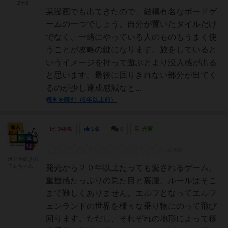
Z十2
某漫画でも出てきたので、結構有名なボードゲ
ームの一つでしょう。自分が置いたタイルだけ
でなく、一緒にやっている人のものもうまく使
うことが攻略の鍵になります。旅をしていると
いうイメージを持って遊ぶとより没入感が出る
と思います。最後に回りきれない部分が出てく
るのが少し達成感減なと...
続きを読む（6年以上前）
仙人
348名
1名
0
充実
ボドゲ好きの
てんちゃん
発売から２０年以上たっても愛されるゲーム。
重量感たっぷりの見た目と裏腹、ルールはそこ
まで難しくありません。エルフとなってエルフ
ェンランドの世界を様々な乗り物にのって飛び
回ります。ただし、それぞれの地形によって移