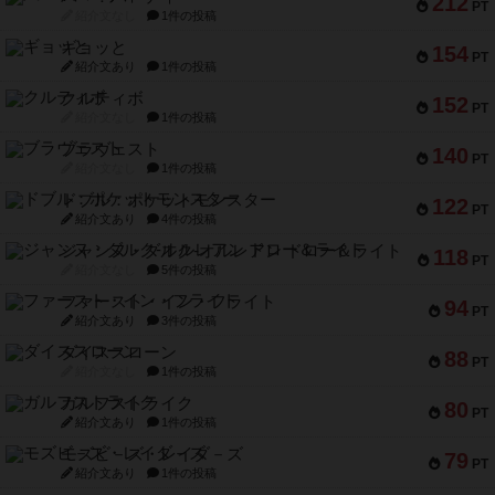
212
PT
紹介文なし
1件の投稿
ギョッと
154
PT
紹介文あり
1件の投稿
クルティボ
152
PT
紹介文なし
1件の投稿
ブラヴェスト
140
PT
紹介文なし
1件の投稿
ドブル：ポケットモンスター
122
PT
紹介文あり
4件の投稿
ジャンヌ・ダルク-オルレアン ドロー＆ライト
118
PT
紹介文なし
5件の投稿
ファースト・イン・フライト
94
PT
紹介文あり
3件の投稿
ダイススローン
88
PT
紹介文なし
1件の投稿
ガルフストライク
80
PT
紹介文あり
1件の投稿
モズビ－ズ・レイダ－ズ
79
PT
紹介文あり
1件の投稿