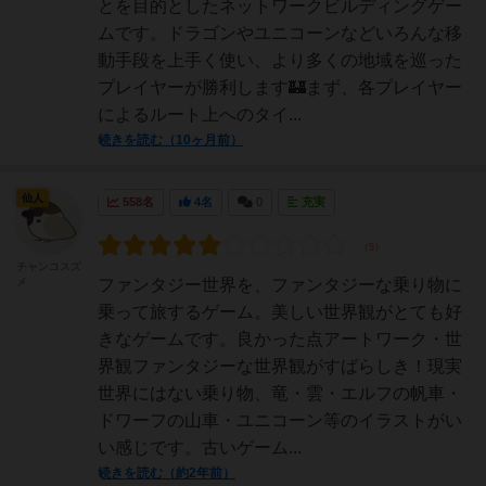
とを目的としたネットワークビルディングゲー
ムです。ドラゴンやユニコーンなどいろんな移
動手段を上手く使い、より多くの地域を巡った
プレイヤーが勝利します🏰まず、各プレイヤー
によるルート上へのタイ...
続きを読む（10ヶ月前）
仙人
558名
4名
0
充実
チャンコスズ
メ
ファンタジー世界を、ファンタジーな乗り物に
乗って旅するゲーム。美しい世界観がとても好
きなゲームです。良かった点アートワーク・世
界観ファンタジーな世界観がすばらしき！現実
世界にはない乗り物、竜・雲・エルフの帆車・
ドワーフの山車・ユニコーン等のイラストがい
い感じです。古いゲーム...
続きを読む（約2年前）