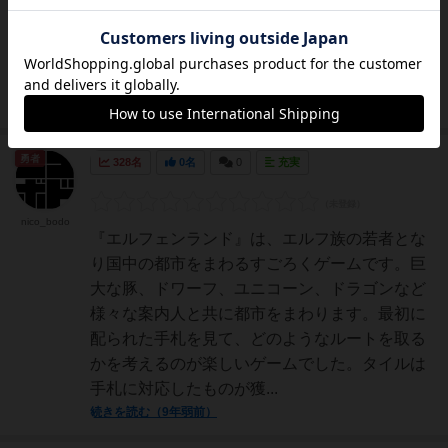
ェンランドで、近いゲームも似たゲームも知ら
ない。後にも先にもこれ一個。プレイヤーはエ
ルフとなって世界中を旅する。自分一人の旅費
では心もとないため、他...
続きを読む（8年以上前）
勇者
328名
0名
0
充実
nico_bodo
『エルフェンランド』は、エルフ族の若者とな
り国中の都市をまわるすごろくゲームです。巨
大な豚、ドワーフ、ユニコーン、ドラゴンなど
様々な案内人と共に都市をまわります。最初に
配られた手札を見て、どのようなルートを取る
かを考えるのが楽しいゲームでした。タイルは
手札に対応したものが獲...
続きを読む（9年弱前）