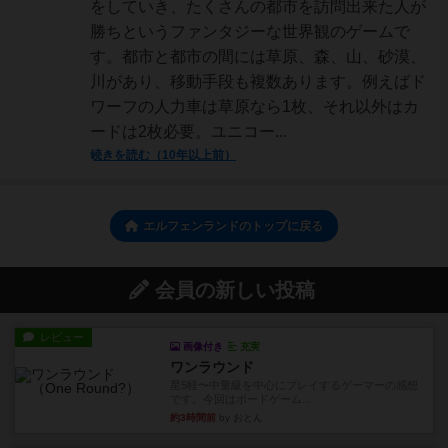
をしていき、たくさんの都市を訪問出来た人が
勝ちというファンタジーな世界観のゲームで
す。都市と都市の間には草原、森、山、砂漠、
川があり、移動手段も複数あります。例えばド
ワーフの人力車は草原なら1枚、それ以外はカ
ードは2枚必要。ユニコー...
続きを読む（10年以上前）
エルフェンランドのトップに戻る
会員の新しい投稿
レビュー
画像付き
充実
ワンラウンド
星5軽〜中量級を中心にプレイするゲーマーの感想
です。今回はボードゲーム...
約3時間前
by おとん