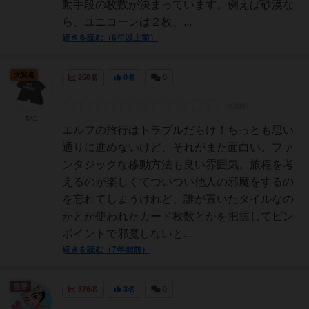
動手段の枚数が決まっています。例えば砂漠な
ら、ユニコーンは２枚、...
続きを読む（6年以上前）
大賢者
250名
0名
0
TAC
エルフの旅行はトラブルだらけ！ちっとも思い
通りに進めないけど、それがまた面白い。ファ
ンタジックな移動方法も良い雰囲気。旅程を考
えるのが楽しくてついつい他人の邪魔をするの
を忘れてしまうけれど、誰が置いたタイルなの
かとか使われたカード枚数とかを把握してピン
ポイントで邪魔しないと...
続きを読む（7年弱前）
皇帝
376名
3名
0