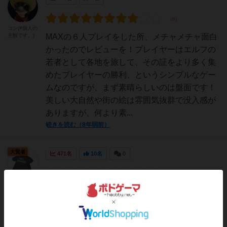
コン(※個人の
主観です。)
MAXの６人プレイをした所、メチャメチャ面白
かったのでレビューを！プレイヤーはエルフの
若者として各地を旅して、その証をより多く集
めたプレイヤーの勝利、というシンプルなゲー
ムなのですが、まず素晴らしいのは盤面です！
美しい大自然や街の絵は雰囲気抜群で没入感が
ありますが、何より素...
続きを読む（8年弱前）
大賢者
471名
10名
0
world_of_bear
客観的に見て、プレイ体験がものすごく面白い
というゲームではない。ただ、雰囲気がいい。
雰囲気がいいのだ。エルフェンランドはエルフ