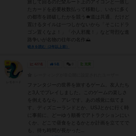
旅して回るのだ🧝ルート上のアイコンと一致し
たカードを必要枚数払って移動し、いかに多く
の都市を踏破したかを競う🐗道は共通、だけど
置けるタイルは一つしかないから「そこにドラ
ゴン置くなよ！」「小人邪魔！」など苛烈な進
路争いが名物の往年の名作⛰️
続きを読む（2年以上前）
神
427名
5名
0
充実
レーティングが非公開に設定されたユーザー
レモネード
ファンタジーの世界を旅するゲーム。友人たち
と3人でプレイしました。このゲームの楽しさ
を例えるなら、アレです。あの感覚に似てま
す。ディズニーランドとか、USJとかに行く時
に事前に、どーゆう順番でアトラクションにい
くか、どこで昼食をとるかとか計画を立ててで
も、待ち時間が長かった...