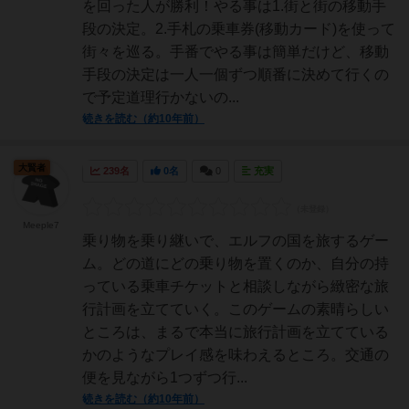
を回った人が勝利！やる事は1.街と街の移動手
段の決定。2.手札の乗車券(移動カード)を使って
街々を巡る。手番でやる事は簡単だけど、移動
手段の決定は一人一個ずつ順番に決めて行くの
で予定道理行かないの...
続きを読む（約10年前）
大賢者
239名
0名
0
充実
Meeple7
乗り物を乗り継いで、エルフの国を旅するゲー
ム。どの道にどの乗り物を置くのか、自分の持
っている乗車チケットと相談しながら緻密な旅
行計画を立てていく。このゲームの素晴らしい
ところは、まるで本当に旅行計画を立てている
かのようなプレイ感を味わえるところ。交通の
便を見ながら1つずつ行...
続きを読む（約10年前）