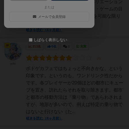
妨害まで、とても豊かな意味のバリエーション
または
を持つところが大好き。【前提】・ゲームの目
的は、4ラウンドでマップ上の町を可能な限り
メールで会員登録
多く回ること。・移動の...
続きを読む（4ヶ月前）
しばらく表示しない
神
213名
0名
0
充実
yuki
ボドゲカフェではちょっと不向きかな、という
印象です。というのも、ワンドリンク性だから
です。各プレイヤーが20個ほどの都市にキュー
ブを置き、訪れたらそれを取り除きます。都市
と都市の移動方法は「乗り物」であらわされま
すが、地形が多いので、例えば特定の乗り物で
はないと行けない（た...
続きを読む（4ヶ月前）