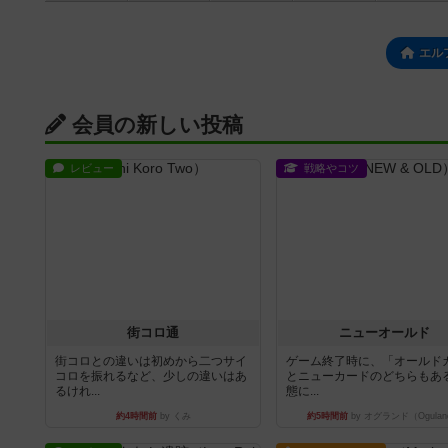
エル
会員の新しい投稿
レビュー
戦略やコツ
街コロ通
ニューオールド
街コロとの違いは初めから二つサイ
ゲーム終了時に、「オールド
コロを振れるなど、少しの違いはあ
とニューカードのどちらもある
るけれ...
態に...
約4時間前
by くみ
約5時間前
by オグランド（Ogulan