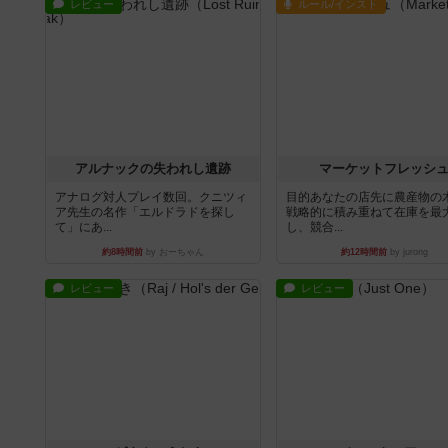
レビュー
ルール/インスト
アルナックの失われし遺跡
マーケットフレッシ
アナログ対人プレイ数回。クニツィ
目的あなたの店先に農産物の
ア先生の名作「エルドラドを探し
戦略的に積み重ねて在庫を最
て」にあ...
し、競合...
約8時間前
by おーちゃん
約12時間前
by jurong
レビュー
レビュー