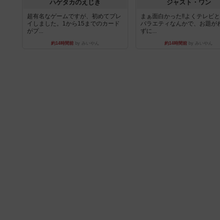
ハゲタカのえじき
ジャスト・ワン
超有名なゲームですが、初めてプレ
まぁ面白かった‼️よくテレビ
イしました。1から15までのカード
バラエティなんかで、お題が
がプ...
ずに...
約14時間前
by みいやん
約14時間前
by みいやん