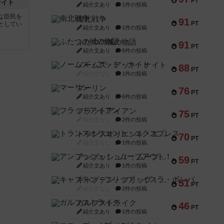
PT
ナイト
紹介文あり
1件の投稿
な臣民を
南北戦争
91
PT
としてい
紹介文あり
1件の投稿
ふたつの城の物語
91
PT
紹介文あり
6件の投稿
ノームズ・アット・ナイト
88
PT
紹介文なし
1件の投稿
マーリン
76
PT
紹介文あり
6件の投稿
フラットアイアン
75
PT
紹介文なし
2件の投稿
トランスオリエント・エクスプレス
70
PT
紹介文なし
1件の投稿
アンブッシュ！：ムーブアウト！
59
PT
紹介文あり
1件の投稿
キャプテン・フリップ：イスラ・ボンバ
51
PT
紹介文なし
2件の投稿
ガルフストライク
46
PT
紹介文あり
1件の投稿