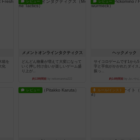
レビュー
レビュー
ュ
メメントオンラインタクティクス
ヘックメック
木箱を
どんどん物量が増えて大変になって
サイコロゲームです1から
大化
いく押し付け合いが楽しいゲーム盛
字と芋虫がかかれたダイス
り上が...
振っ...
約13時間前
by nekomanma222
約14時間前
by みいやん
レビュー
ルール/インスト