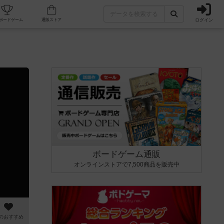
ログイン
カフェ/店舗
人気ボードゲーム
通販ストア
ボードゲーム通販
オンラインストアで7,500商品を販売中
のおすすめ