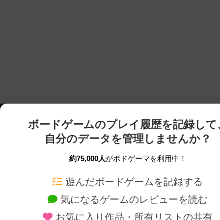
ボードゲームのプレイ履歴を記録して
自分のデータを管理しませんか？
約75,000人
がボドゲーマを利用中！
ボドゲーマTOP
ボードゲーム通販
遊んだボードゲームを記録する
気になるゲームのレビューを読む
ボードゲームを検索する
新作・再入荷情報
お気に入り作品・所有リストの共有
ボードゲームの新着レビュー
定番ボードゲームの通販