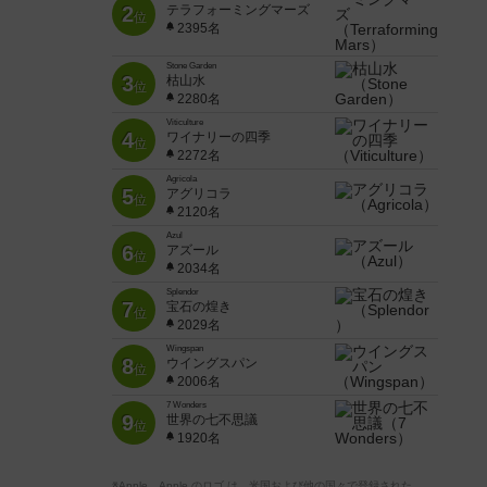
2
テラフォーミングマーズ
位
2395名
Stone Garden
3
枯山水
位
2280名
Viticulture
4
ワイナリーの四季
位
2272名
Agricola
5
アグリコラ
位
2120名
Azul
6
アズール
位
2034名
Splendor
7
宝石の煌き
位
2029名
Wingspan
8
ウイングスパン
位
2006名
7 Wonders
9
世界の七不思議
位
1920名
※Apple、Apple のロゴ は、米国および他の国々で登録された