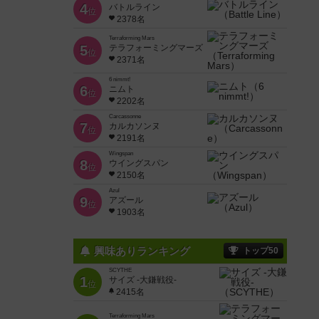
4
バトルライン
位
2378名
Terraforming Mars
5
テラフォーミングマーズ
位
2371名
6 nimmt!
6
ニムト
位
2202名
Carcassonne
7
カルカソンヌ
位
2191名
Wingspan
8
ウイングスパン
位
2150名
Azul
9
アズール
位
1903名
興味ありランキング
トップ50
SCYTHE
1
サイズ -大鎌戦役-
位
2415名
Terraforming Mars