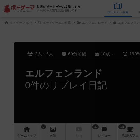
世界のボードゲームを楽しもう！
ボードゲーム専門の総合情報サイト
データベース
検
ボドゲーマTOP
ボードゲームの検索
エルフェンロード
エルフェンラン
2人～6人
60分前後
10歳～
199
エルフェンランド
0件のリプレイ日記
9
29
151
ゲーム
トップ
画像
動画
レビュー
店舗/
カフェ