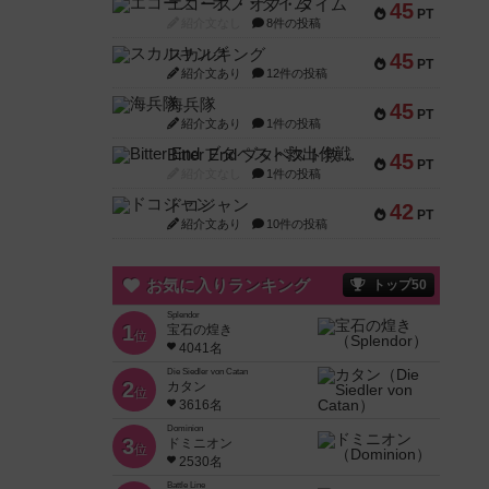
エコーズ・オブ・タイム
45
PT
紹介文なし
8件の投稿
スカルキング
45
PT
紹介文あり
12件の投稿
海兵隊
45
PT
紹介文あり
1件の投稿
Bitter End ブタペスト救出作戦
45
PT
紹介文なし
1件の投稿
ドコジャン
42
PT
紹介文あり
10件の投稿
お気に入りランキング
トップ50
Splendor
1
宝石の煌き
位
4041名
Die Siedler von Catan
2
カタン
位
3616名
Dominion
3
ドミニオン
位
2530名
Battle Line