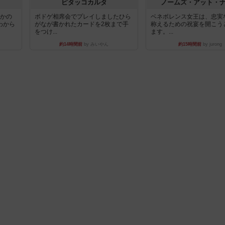
ピタッコカルタ
ノームズ・アット・
とかの
ボドゲ相席会でプレイしましたひら
ベネボレンス女王は、忠実
わから
がなが書かれたカードを2枚まで手
称えるための祝宴を開こう
をつけ...
ます。...
約14時間前
by みいやん
約15時間前
by jurong