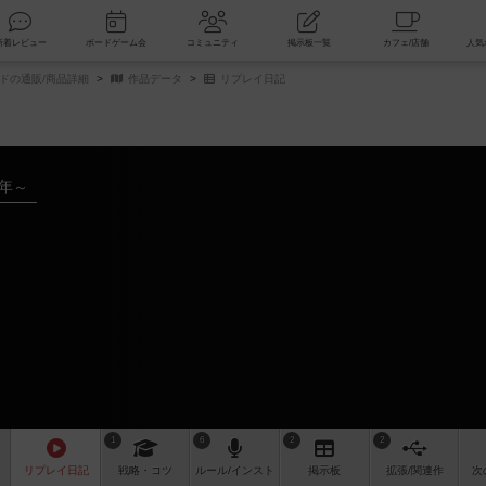
索
新着レビュー
ボードゲーム会
コミュニティ
掲示板一覧
ドの通販/商品詳細
作品データ
リプレイ日記
8年～
1
6
2
2
リプレイ
日記
戦略
・コツ
ルール
/インスト
掲示板
拡張/関連
作
次