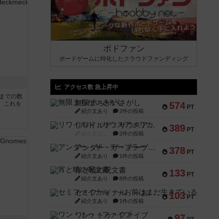
ボドファン
ボードゲームに特化したクラウドファンディング
アクセス数 急上昇中
5までの数
無限まちがいさがし
。これを
574
PT
紹介文あり
2件の投稿
リワイルド：サウスアメリカ
389
PT
紹介文なし
2件の投稿
アンダー・ザ・テーブラー
378
PT
紹介文あり
1件の投稿
宵と暁の呪文書
133
PT
紹介文あり
8件の投稿
セミファイナル ～お前はまだ生きている～
103
PT
紹介文あり
1件の投稿
ワン・トゥ・ファイブ
97