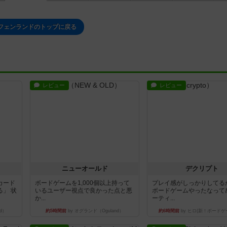
フェンランドのトップに戻る
レビュー
レビュー
ニューオールド
デクリプト
カード
ボードゲームを1,000個以上持って
プレイ感がしっかりしてる
」 状
いるユーザー視点で良かった点と悪
ボードゲームやったなって
か...
ーティ...
d）
約5時間前
by オグランド（Oguland）
約6時間前
by ヒロ(新！ボードゲ