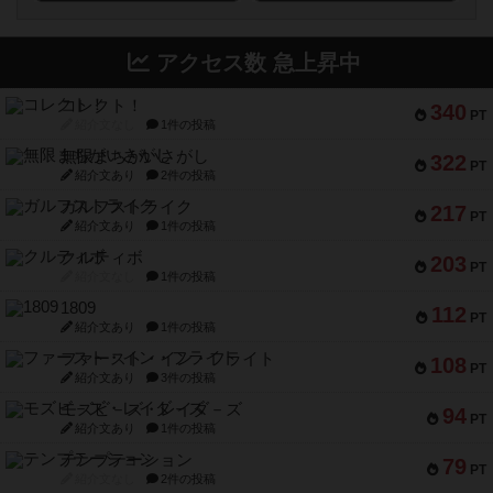
アクセス数 急上昇中
コレクト！
340
PT
紹介文なし
1件の投稿
無限まちがいさがし
322
PT
紹介文あり
2件の投稿
ガルフストライク
217
PT
紹介文あり
1件の投稿
クルティボ
203
PT
紹介文なし
1件の投稿
1809
112
PT
紹介文あり
1件の投稿
ファースト・イン・フライト
108
PT
紹介文あり
3件の投稿
モズビ－ズ・レイダ－ズ
94
PT
紹介文あり
1件の投稿
テンプテーション
79
PT
紹介文なし
2件の投稿