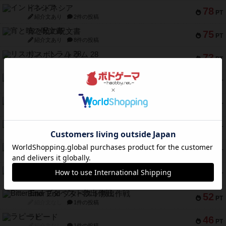
インドネシア
78
PT
紹介文あり
2件の投稿
宵と暁の呪文書
75
PT
紹介文あり
8件の投稿
リスボン・トラム 28
73
PT
紹介文あり
9件の投稿
アマナイト
73
PT
紹介文なし
1件の投稿
ブラヴェスト
66
PT
紹介文なし
1件の投稿
スペクタキュラー
60
PT
紹介文なし
1件の投稿
スモールワールド
59
PT
紹介文あり
13件の投稿
ギャンブラー
58
PT
紹介文なし
2件の投稿
Bitter End ブタペスト救出作戦
52
PT
紹介文なし
1件の投稿
ラピード
46
PT
紹介文なし
1件の投稿