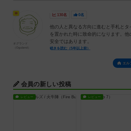
神
130名
0名
他の人と異なる方向に進むと手札とタ
を置かれた時に致命的になります。他
安全ではあります。
オグランド
（Oguland）
続きを読む（5年以上前）
エル
会員の新しい投稿
レビュー
レビュー