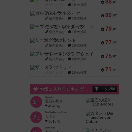
88
PT
紹介文なし
1件の投稿
ガルフストライク
80
PT
紹介文あり
1件の投稿
モズビ－ズ・レイダ－ズ
79
PT
紹介文あり
1件の投稿
リー対グラント
77
PT
紹介文あり
1件の投稿
ブレーキング・アウェイ
75
PT
紹介文あり
4件の投稿
ザ・フラッド
71
PT
紹介文なし
1件の投稿
お気に入りランキング
トップ50
Splendor
1
宝石の煌き
位
4040名
Die Siedler von Catan
2
カタン
位
3616名
Dominion
ドミニオン