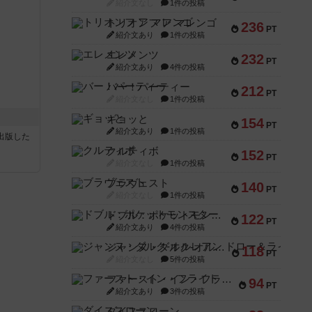
紹介文なし
1件の投稿
トリオンフ ア マレンゴ
236
PT
紹介文あり
1件の投稿
エレメンツ
232
PT
紹介文あり
4件の投稿
バー！パーティー
212
PT
紹介文なし
1件の投稿
ギョッと
154
PT
紹介文あり
1件の投稿
sが出版した
クルティボ
152
PT
紹介文なし
1件の投稿
ブラヴェスト
140
PT
紹介文なし
1件の投稿
ドブル：ポケットモンスター
122
PT
紹介文あり
4件の投稿
ジャンヌ・ダルク-オルレアン ドロー＆ライト
118
PT
紹介文なし
5件の投稿
ファースト・イン・フライト
94
PT
紹介文あり
3件の投稿
ダイススローン