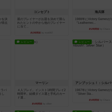
コンセプト
海兵隊
かを決
親のプレイヤーがお題を決めて限ら
1988年にVictory Game
が得点
れたヒントの中から他のプレイヤー
『Leathernec...
に当て...
約2時間前
by Chaco
約2時間前
by mob567
レビュー
レビュー
マーリン
アンブッシュ！：シルバ
オラパ
４人プレイ。インスト1時間プレイ2
1987年にVictory Game
まし
時間半。結構ダイス運と手札のカー
『Silver Sta...
ド運...
約4時間前
by Chaco
約4時間前
by oliber