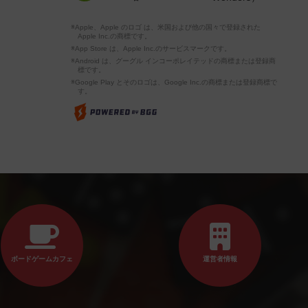
※Apple、Apple のロゴ は、米国および他の国々で登録された
Apple Inc.の商標です。
※App Store は、Apple Inc.のサービスマークです。
※Android は、グーグル インコーポレイテッドの商標または登録商
標です。
※Google Play とそのロゴは、Google Inc.の商標または登録商標で
す。
ボードゲームカフェ
運営者情報