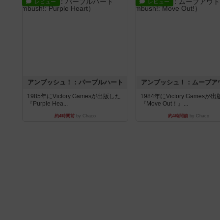
レビュー
レビュー
アンブッシュ！：パープルハート
アンブッシュ！：ムーブア
1985年にVictory Gamesが出版した
1984年にVictory Gamesが
『Purple Hea...
『Move Out！』...
約4時間前
by Chaco
約4時間前
by Chaco