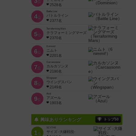
3
位
2528名
Battle Line
4
バトルライン
位
2377名
Terraforming Mars
5
テラフォーミングマーズ
位
2370名
6 nimmt!
6
ニムト
位
2201名
Carcassonne
7
カルカソンヌ
位
2190名
Wingspan
8
ウイングスパン
位
2149名
Azul
9
アズール
位
1903名
興味ありランキング
トップ50
SCYTHE
1
サイズ -大鎌戦役-
位