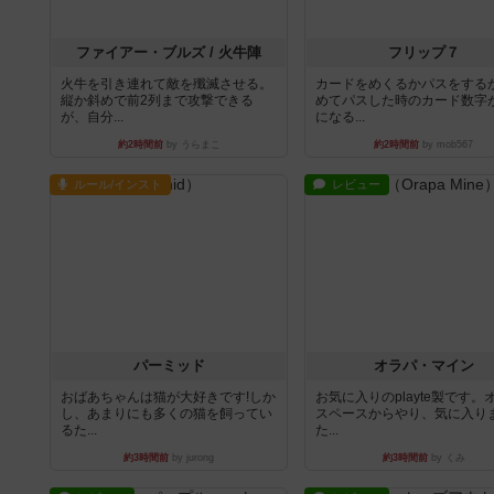
ファイアー・ブルズ / 火牛陣
フリップ７
火牛を引き連れて敵を殲滅させる。
カードをめくるかパスをする
縦か斜めで前2列まで攻撃できる
めてパスした時のカード数字
が、自分...
になる...
約2時間前
by うらまこ
約2時間前
by mob567
ルール/インスト
レビュー
パーミッド
オラパ・マイン
おばあちゃんは猫が大好きです!しか
お気に入りのplayte製です。
し、あまりにも多くの猫を飼ってい
スペースからやり、気に入り
るた...
た...
約3時間前
by jurong
約3時間前
by くみ