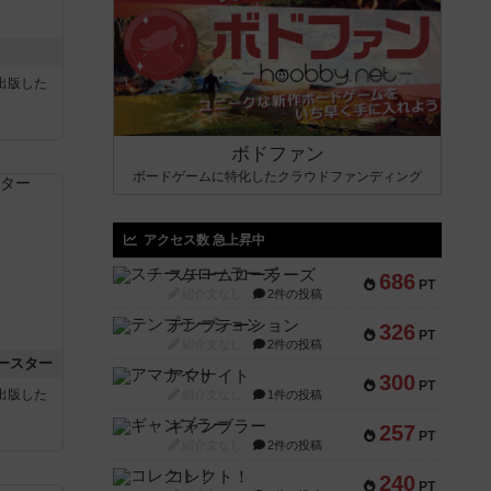
sが出版した
ボドファン
ボードゲームに特化したクラウドファンディング
アクセス数 急上昇中
スチームローラーズ
686
PT
紹介文なし
2件の投稿
テンプテーション
326
PT
紹介文なし
2件の投稿
ースター
アマナイト
300
PT
sが出版した
紹介文なし
1件の投稿
ギャンブラー
257
PT
紹介文なし
2件の投稿
コレクト！
240
PT