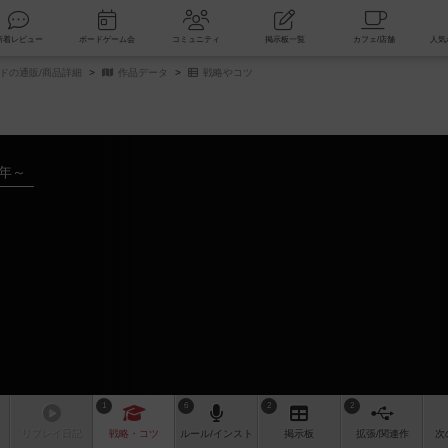
索
新着レビュー
ボードゲーム会
コミュニティ
掲示板一覧
ドの通販/商品詳細
作品データ
戦略やコツ
8年～
1
6
2
2
リプレイ
日記
戦略
・コツ
ルール
/インスト
掲示板
拡張/関連
作
次