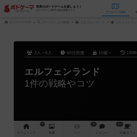
世界のボードゲームを楽しもう！
ボードゲーム専門の総合情報サイト
データベース
検
ボドゲーマTOP
ボードゲームの検索
エルフェンロード
エルフェンラン
2人～6人
60分前後
10歳～
199
エルフェンランド
1件の戦略やコツ
9
29
151
ゲーム
トップ
画像
動画
レビュー
店舗/
カフェ