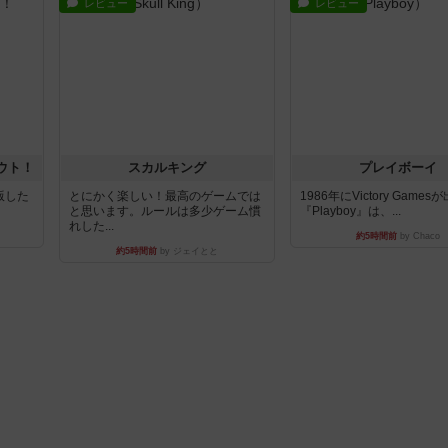
レビュー
レビュー
ウト！
スカルキング
プレイボーイ
出版した
とにかく楽しい！最高のゲームでは
1986年にVictory Game
と思います。ルールは多少ゲーム慣
『Playboy』は、...
れした...
約5時間前
by Chaco
約5時間前
by ジェイとと