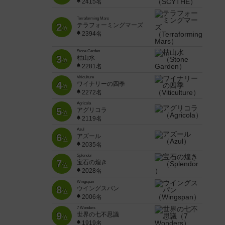
2415名
Terraforming Mars
2
テラフォーミングマーズ
位
2394名
Stone Garden
3
枯山水
位
2281名
Viticulture
4
ワイナリーの四季
位
2272名
Agricola
5
アグリコラ
位
2119名
Azul
6
アズール
位
2035名
Splendor
7
宝石の煌き
位
2028名
Wingspan
8
ウイングスパン
位
2006名
7 Wonders
9
世界の七不思議
位
1919名