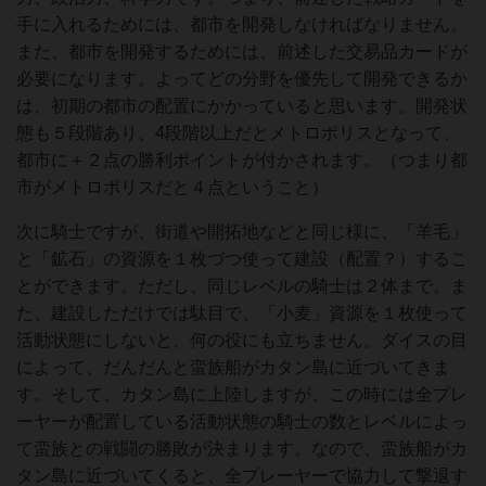
手に入れるためには、都市を開発しなければなりません。
また、都市を開発するためには、前述した交易品カードが
必要になります。よってどの分野を優先して開発できるか
は、初期の都市の配置にかかっていると思います。開発状
態も５段階あり、4段階以上だとメトロポリスとなって、
都市に＋２点の勝利ポイントが付かされます。（つまり都
市がメトロポリスだと４点ということ）
次に騎士ですが、街道や開拓地などと同じ様に、「羊毛」
と「鉱石」の資源を１枚づつ使って建設（配置？）するこ
とができます。ただし、同じレベルの騎士は２体まで。ま
た、建設しただけでは駄目で、「小麦」資源を１枚使って
活動状態にしないと、何の役にも立ちません。ダイスの目
によって、だんだんと蛮族船がカタン島に近づいてきま
す。そして、カタン島に上陸しますが、この時には全プレ
ーヤーが配置している活動状態の騎士の数とレベルによっ
て蛮族との戦闘の勝敗が決まります。なので、蛮族船がカ
タン島に近づいてくると、全プレーヤーで協力して撃退す