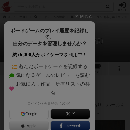
ログイン
閉じる
ボドゲーマTOP
ボードゲームの検索
カタン
カタン 都市と騎士版（202
ボードゲームのプレイ履歴を記録し
て、
カタン： 都市と騎士版（拡張）
自分のデータを管理しませんか？
Hideさんのレビュー
約75,000人
がボドゲーマを利用中！
遊んだボードゲームを記録する
17
2
13
137
トップ
画像
動画
レビュー
カフェ
気になるゲームのレビューを読む
お気に入り作品・所有リストの共
552名
2名
0
約6年前
有
ログイン / 会員登録（10秒）
拡張版なので、基本版をプレーしたことがあり、ルールも
ある程度は知っていることを前提に書きます。
Google
X
Apple
Facebook