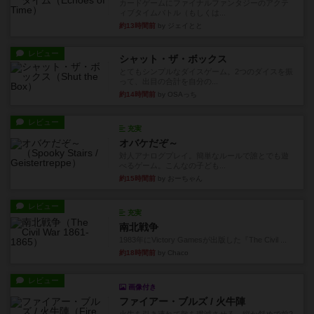
カードゲームにファイナルファンタジーのアクテ
ィブタイムバトル（もしくは...
約13時間前
by ジェイとと
レビュー
シャット・ザ・ボックス
とてもシンプルなダイスゲーム。2つのダイスを振
って、出目の合計を自分の...
約14時間前
by OSAっち
レビュー
充実
オバケだぞ～
対人アナログプレイ。簡単なルールで誰とでも遊
べるゲーム。こんなの子ども...
約15時間前
by おーちゃん
レビュー
充実
南北戦争
1983年にVictory Gamesが出版した『The Civil ...
約18時間前
by Chaco
レビュー
画像付き
ファイアー・ブルズ / 火牛陣