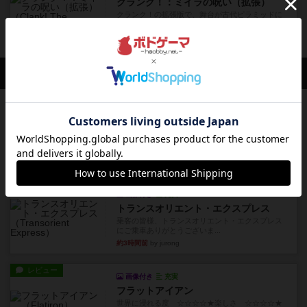
クランク！：ミイラの呪い（拡張）
クランク！の拡張版で、舞台が古代ピラミッドに
なります。深部まで探検して...
約2年前
の投稿
会員の新しい投稿
ルール/インスト
画像付き
充実
キャプテン・フリップ：イスラ・ボンバ
イスラ・ボンバを探しに出航!潜水艦を装備し、あ
なたの乗組員を監獄から解...
約2時間前
by jurong
ルール/インスト
画像付き
充実
トランスオリエント・エクスプレス
乗客の皆様、トランスオリエント・エクスプレス
にご乗車ありがとうございま...
約3時間前
by jurong
レビュー
画像付き
充実
フラットアイアン
世界に浸れる度 ☆☆☆☆★楽しさ ☆☆☆☆★