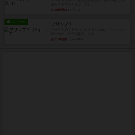
火牛を引き連れて敵を殲滅させる。縦か斜めで前2
列まで攻撃できるが、自分...
約20時間前
by うらまこ
レビュー
フリップ７
カードをめくるかパスをするかを決めてパスした
時のカード数字が得点になる...
約21時間前
by mob567