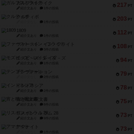
ガルフストライク
217
PT
紹介文あり
1件の投稿
クルティボ
203
PT
紹介文なし
1件の投稿
1809
112
PT
紹介文あり
1件の投稿
ファースト・イン・フライト
108
PT
紹介文あり
3件の投稿
モズビ－ズ・レイダ－ズ
94
PT
紹介文あり
1件の投稿
テンプテーション
79
PT
紹介文なし
2件の投稿
インドネシア
78
PT
紹介文あり
2件の投稿
宵と暁の呪文書
75
PT
紹介文あり
8件の投稿
リスボン・トラム 28
73
PT
紹介文あり
9件の投稿
アマナイト
73
PT
紹介文なし
1件の投稿