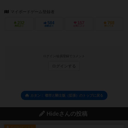
マイボードゲーム登録者
232
584
157
768
興味あり
経験あり
お気に入り
持ってる
ログイン/会員登録でコメント
ログインする
カタン： 都市と騎士版（拡張）のトップに戻る
Hideさんの投稿
ルール/インスト