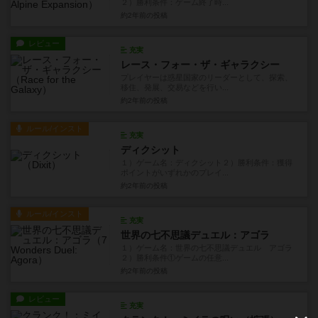
２）勝利条件：ゲーム終了時...
約2年前
の投稿
レビュー
充実
レース・フォー・ザ・ギャラクシー
プレイヤーは惑星国家のリーダーとして、探索、
移住、発展、交易などを行い...
約2年前
の投稿
ルール/インスト
充実
ディクシット
１）ゲーム名：ディクシット２）勝利条件：獲得
ポイントがいずれかのプレイ...
約2年前
の投稿
ルール/インスト
充実
世界の七不思議デュエル：アゴラ
１）ゲーム名：世界の七不思議デュエル アゴラ
２）勝利条件①ゲームの任意...
約2年前
の投稿
レビュー
充実