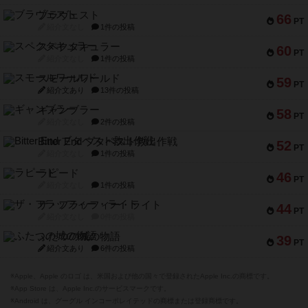
ブラヴェスト
66
PT
紹介文なし
1件の投稿
スペクタキュラー
60
PT
紹介文なし
1件の投稿
スモールワールド
59
PT
紹介文あり
13件の投稿
ギャンブラー
58
PT
紹介文なし
2件の投稿
Bitter End ブタペスト救出作戦
52
PT
紹介文なし
1件の投稿
ラピード
46
PT
紹介文なし
1件の投稿
ザ・フラッフィー・ライト
44
PT
紹介文なし
0件の投稿
ふたつの城の物語
39
PT
紹介文あり
6件の投稿
※Apple、Apple のロゴ は、米国および他の国々で登録されたApple Inc.の商標です。
※App Store は、Apple Inc.のサービスマークです。
※Android は、グーグル インコーポレイテッドの商標または登録商標です。