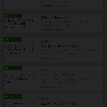
タイパ ☆☆☆☆☆マンハッ...
約4時間前
by DKnewyork
レビュー
花火：スターマイン
自分のカードは見えず他のプレイヤーのカードが
見える状態でカードを教えた...
約6時間前
by mob567
レビュー
充実
アンダー・ザ・テーブラー
笑えるバカゲームを集めているライトゲーマーと
してのレビューです。正体隠...
約8時間前
by toyota
レビュー
充実
ワン・トゥ・ファイブ
とにかくお手軽にすき間時間をうめるゲームとし
て重宝するゲームです。いわ...
約9時間前
by nabekoh
レビュー
充実
エコーズ・オブ・タイム