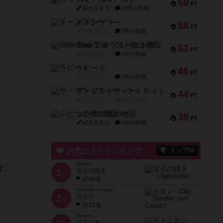
59
PT
紹介文あり
13件の投稿
ギャンブラー
58
PT
紹介文なし
2件の投稿
Bitter End ブタペスト救出作戦
52
PT
紹介文なし
1件の投稿
ラピード
46
PT
紹介文なし
1件の投稿
ザ・フラッフィー・ライト
44
PT
紹介文なし
0件の投稿
ふたつの城の物語
39
PT
紹介文あり
6件の投稿
お気に入りランキング
トップ50
Splendor
す。
1
宝石の煌き
位
4040名
Die Siedler von Catan
2
カタン
位
3616名
Dominion
ドミニオン