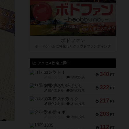
ボドファン
ボードゲームに特化したクラウドファンディング
アクセス数 急上昇中
コレクト！
340
PT
紹介文なし
1件の投稿
無限まちがいさがし
322
PT
紹介文あり
2件の投稿
ガルフストライク
217
PT
紹介文あり
1件の投稿
クルティボ
203
PT
紹介文なし
1件の投稿
1809
112
PT