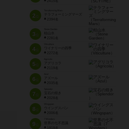
2415名
Terraforming Mars
2
テラフォーミングマーズ
位
2394名
Stone Garden
3
枯山水
位
2281名
Viticulture
4
ワイナリーの四季
位
2272名
Agricola
5
アグリコラ
位
2119名
Azul
6
アズール
位
2035名
Splendor
7
宝石の煌き
位
2028名
Wingspan
8
ウイングスパン
位
2006名
7 Wonders
9
世界の七不思議
位
1919名