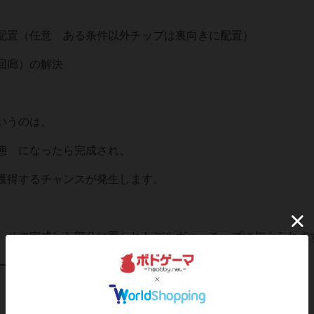
配置（任意 ある条件以外チップは裏向きに配置）
回廊）の解決
いうのは、
態 になったら完成され、
獲得するチャンスが発生します。
、その完成した部分に置かれたデルヴァーチップに与えられま
ードに書かれた内容をクリアしなくてはなりません。