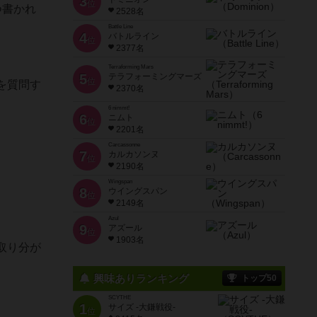
3
位
つ書かれ
2528名
Battle Line
4
バトルライン
位
2377名
Terraforming Mars
5
テラフォーミングマーズ
位
を質問す
2370名
6 nimmt!
6
ニムト
位
2201名
Carcassonne
7
カルカソンヌ
位
2190名
Wingspan
8
ウイングスパン
位
2149名
Azul
9
アズール
位
1903名
取り分が
興味ありランキング
トップ50
SCYTHE
1
サイズ -大鎌戦役-
位