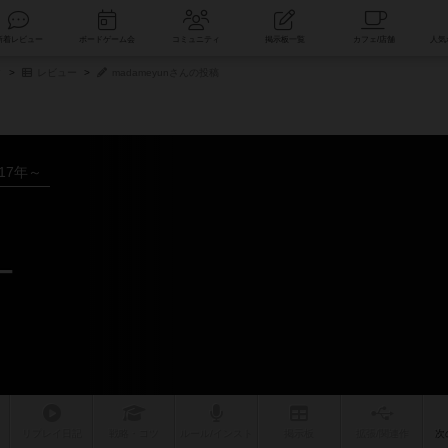
索
新着レビュー
ボードゲーム会
コミュニティ
掲示板一覧
タ
レビュー
madameyunさんの投稿
017年～
ー
リプレイ
日記
戦略
・コツ
ルール
/インスト
掲示板
拡張/関連
作
次