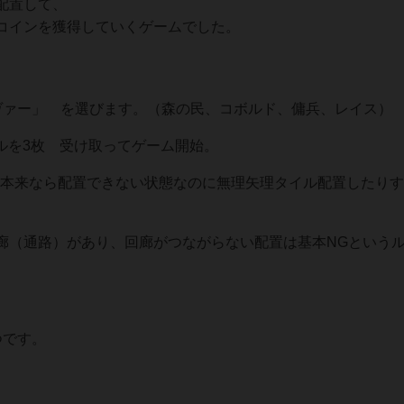
配置して、
コインを獲得していくゲームでした。
ヴァー」 を選びます。（森の民、コボルド、傭兵、レイス）
ルを3枚 受け取ってゲーム開始。
、本来なら配置できない状態なのに無理矢理タイル配置したり
廊（通路）があり、回廊がつながらない配置は基本NGという
つです。