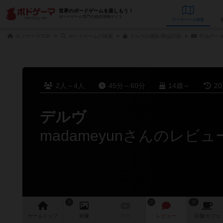
世界のボードゲームを楽しもう！
ボードゲーム専門の総合情報サイト
データベース
検
ボドゲーマTOP
ボードゲームの検索
デルヴの通販/商品詳細
作品デー
2人～4人
45分～60分
14歳～
2
デルヴ
madameyunさんのレビュ
1
3
15
ゲーム
トップ
画像
動画
レビュー
店舗/
カフェ