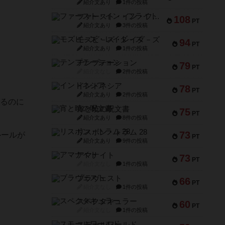
紹介文あり
1件の投稿
ファースト・イン・フライト
108
PT
紹介文あり
3件の投稿
モズビ－ズ・レイダ－ズ
94
PT
紹介文あり
1件の投稿
テンプテーション
79
PT
紹介文なし
2件の投稿
インドネシア
78
PT
紹介文あり
2件の投稿
するのに
宵と暁の呪文書
75
PT
紹介文あり
8件の投稿
リスボン・トラム 28
73
ルールが
PT
紹介文あり
9件の投稿
アマナイト
73
PT
紹介文なし
1件の投稿
ブラヴェスト
66
PT
紹介文なし
1件の投稿
スペクタキュラー
60
PT
紹介文なし
1件の投稿
スモールワールド