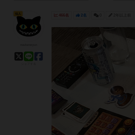
仙人
466名
2名
0
2年以上前
madameyun
シェアする