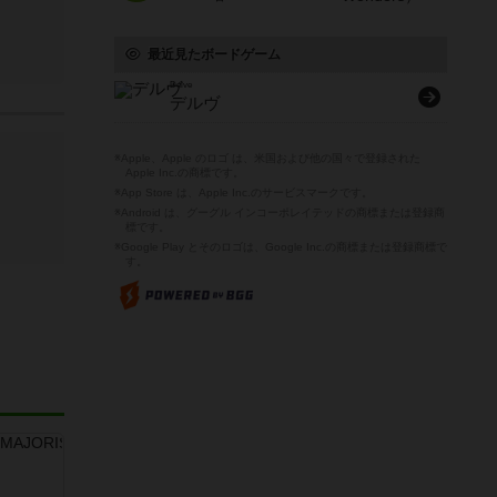
最近見たボードゲーム
Delve
デルヴ
※Apple、Apple のロゴ は、米国および他の国々で登録された
Apple Inc.の商標です。
※App Store は、Apple Inc.のサービスマークです。
※Android は、グーグル インコーポレイテッドの商標または登録商
標です。
※Google Play とそのロゴは、Google Inc.の商標または登録商標で
す。