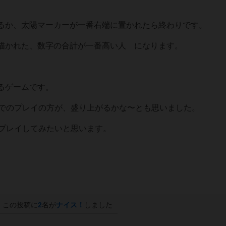
るか、太陽マーカーが一番右端に置かれたら終わりです。
描かれた、数字の合計が一番高い人 になります。
るゲームです。
いでのプレイの方が、盛り上がるかな〜とも思いました。
でプレイしてみたいと思います。
この投稿に
2
名が
ナイス！
しました