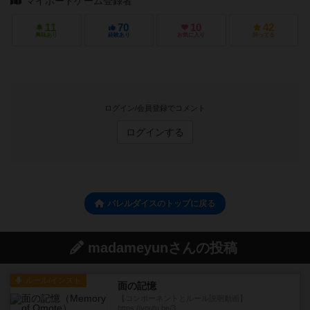
マイボードゲーム登録者
11
70
10
42
興味あり
経験あり
お気に入り
持ってる
ログイン/会員登録でコメント
ログインする
バレルダイスのトップに戻る
madameyunさんの投稿
ルール/インスト
面の記憶
【コンポーネントとルール説明動画】
https://youtu.be/3...