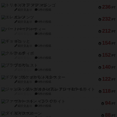
トリオンフ ア マレンゴ
236
PT
紹介文あり
1件の投稿
エレメンツ
232
PT
紹介文あり
4件の投稿
バー！パーティー
212
PT
紹介文なし
1件の投稿
ギョッと
154
PT
紹介文あり
1件の投稿
クルティボ
152
PT
紹介文なし
1件の投稿
ブラヴェスト
140
PT
紹介文なし
1件の投稿
ドブル：ポケットモンスター
122
PT
紹介文あり
4件の投稿
ジャンヌ・ダルク-オルレアン ドロー＆ライト
118
PT
紹介文なし
5件の投稿
ファースト・イン・フライト
94
PT
紹介文あり
3件の投稿
ダイススローン
88
PT