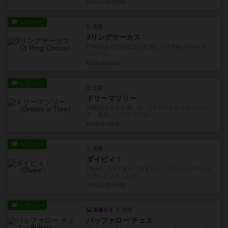
1年以上前
の投稿
レビュー
充実
3リングサーカス
CMONさんの試遊会に参加して 3 Ring Circus を
プレイし...
約2年前
の投稿
レビュー
充実
ドリーマツリー
54枚のタイルを繋いで、1本の木を作るゲームで
す。最初に フクロウのい...
約2年前
の投稿
レビュー
充実
ダイビィ！
Divee! 2人で遊んでみました。ヤッツィーのよう
な感じということで...
2年以上前
の投稿
レビュー
画像付き
充実
バッファロー チェス