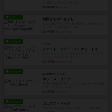
ルで簡単な小ゲームで今でも...
約13時間前
by tamio
レビュー
無限まちがいさがし
6つの場面カード（表、裏で違う絵）が何枚かあ
り、そのうち3つ選んで、同...
約15時間前
by ジェイとと
レビュー
充実
チケットトゥライド / チケットトゥライドアメリカ
デジタルソロプレイ。元祖チケライ？マップがた
くさん出てるからどれをプレ...
約17時間前
by おーちゃん
レビュー
画像付き
充実
ホットストリーク
星7軽〜中量級を中心にプレイするゲーマーの感想
です。ボードゲーム会にて...
約23時間前
by おとん
レビュー
ガルフストライク
1983年にVictory Gamesが出版した『Gulf Strik...