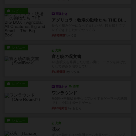
レビュー
画像付き
アグリコラ：牧場の動物たち THE BIG BOX
長らく積みゲーになってましたが、腰を据えてプ
レイできましたのでやってみ...
約3時間前
by くみ
レビュー
充実
宵と暁の呪文書
4/5点呪文を修得したり使い魔にトークンを捧げた
りして得点を増やしてい...
約6時間前
by ワタル
レビュー
画像付き
充実
ワンラウンド
星5軽〜中量級を中心にプレイするゲーマーの感想
です。今回はボードゲーム...
約10時間前
by おとん
レビュー
充実
花火
ずっと前のドイツ年間ゲーム大賞ながら、シンプ