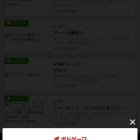
11×7マスの2人用対戦ゲームです。両サイドに11
マスの川があって、川...
2年以上前
の投稿
レビュー
充実
アートの横取り
3人でプレイしてみました。プレイヤーは、泥棒の
一味で、美術品を盗み出し...
2年以上前
の投稿
レビュー
画像付き
充実
デルヴ
通路や部屋の一部が描かれたタイルを配置して、
ダンジョンを作りながら探索...
2年以上前
の投稿
レビュー
充実
シャーロック・ホームズとモリアーティの罠
2人プレイでの感想です。他の方も書いていらっし
ゃいますが、推理ゲームで...
2年以上前
の投稿