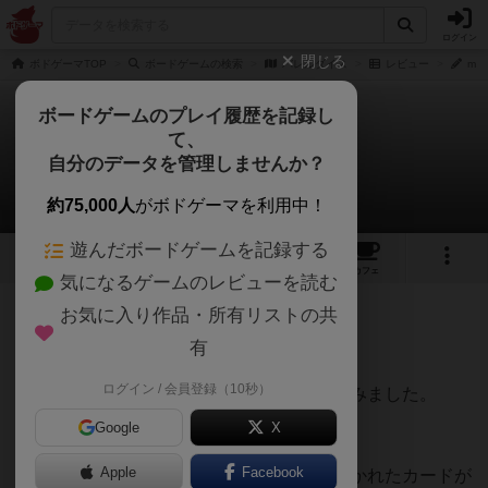
ログイン
閉じる
ボドゲーマTOP
ボードゲームの検索
バレルダイス
レビュー
ma
ボードゲームのプレイ履歴を記録し
て、
バレルダイス
自分のデータを管理しませんか？
madameyunさんのレビュー
約75,000人
がボドゲーマを利用中！
遊んだボードゲームを記録する
1
1
7
トップ
画像
動画
レビュー
カフェ
気になるゲームのレビューを読む
お気に入り作品・所有リストの共
345名
0名
0
2年以上前
有
ログイン / 会員登録（10秒）
3人からのゲームですが、2人でプレイしてみました。
Google
X
3人〜8人で遊べるゲームで、
Apple
Facebook
樽形のサイコロ と 0〜7までの数字の描かれたカードが