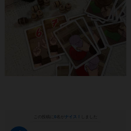
この投稿に
0
名が
ナイス！
しました