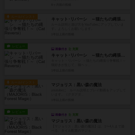
8ヶ月前
の投稿
ルール/インスト
キャット･リバーシ ～猫たちの縄張り争奪戦！～
ルール説明と遊び方をYouTubeにアップしていま
す。よろしくお願いします。
1年以上前
の投稿
レビュー
画像付き
充実
キャット･リバーシ ～猫たちの縄張り争奪戦！～
キャット・リバーシ ～猫たちの縄張り争奪戦！～
猫好きが生じて、猫ヘッ...
1年以上前
の投稿
ルール/インスト
マジョリス：黒い森の魔法
youtubeに ルール説明とプレイ動画をアップして
います。（グダグダ...
1年以上前
の投稿
レビュー
画像付き
充実
マジョリス：黒い森の魔法
【マジョリス：黒い森の魔法】は、1〜4人まで遊
べる、タイル配置のマジョ...