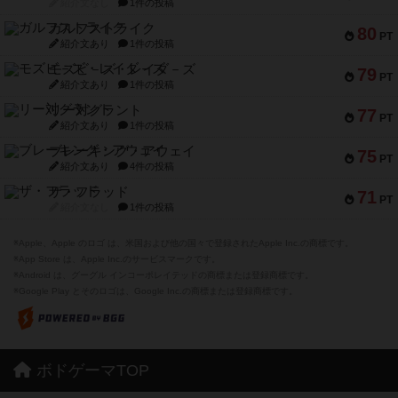
紹介文なし
1件の投稿
ガルフストライク
80
PT
紹介文あり
1件の投稿
モズビ－ズ・レイダ－ズ
79
PT
紹介文あり
1件の投稿
リー対グラント
77
PT
紹介文あり
1件の投稿
ブレーキング・アウェイ
75
PT
紹介文あり
4件の投稿
ザ・フラッド
71
PT
紹介文なし
1件の投稿
※Apple、Apple のロゴ は、米国および他の国々で登録されたApple Inc.の商標です。
※App Store は、Apple Inc.のサービスマークです。
※Android は、グーグル インコーポレイテッドの商標または登録商標です。
※Google Play とそのロゴは、Google Inc.の商標または登録商標です。
ボドゲーマTOP