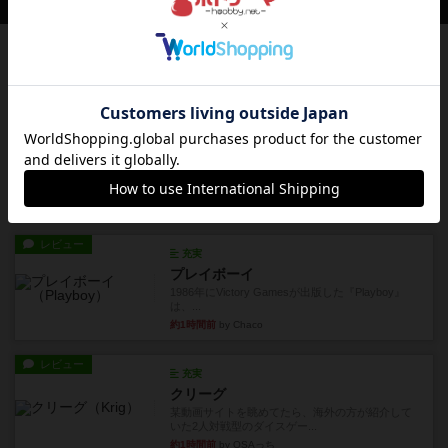
会員の新しい投稿
レビュー
アンブッシュ！：ムーブアウト！
1984年にVictory Gamesが出版した『Move
Out！』...
18分前
by Chaco
レビュー
スカルキング
とにかく楽しい！最高のゲームではと思います。
ルールは多少ゲーム慣れした...
32分前
by ジェイとと
レビュー
充実
プレイボーイ
1986年にVictory Gamesが出版した『Playboy』
は、...
約1時間前
by Chaco
レビュー
充実
クリーグ
某動画サイトを眺めてたら、海外の方が紹介して
いた2人対戦型のダイスゲー...
約1時間前
by OSAっち