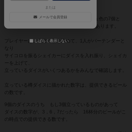
8色 8組あります。
または
メールで会員登録
樽形のサイコロは、数字の描かれたベージュ色の7個と
×2と○にスラッシュの描かれた茶色の2個があります。
プレイヤーは、自分の色を決めて、1人がバーテンダーと
しばらく表示しない
なり
サイコロを振るシェイカーにダイスを入れ振り、シェイカ
ーを上げて、
立っているダイスがいくつあるかをみんなで確認します。
立っている樽ダイスに描かれた数字は、提供できるビール
の数です。
9個のダイスのうち もし3個立っているものがあって
ダイスの数字が、3，6，7だったら 16杯分のビールがこ
の時点での提供できる数です。