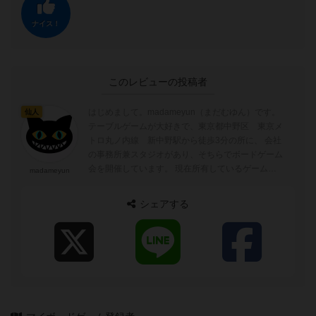
ナイス！
このレビューの投稿者
はじめまして。madameyun（まだむゆん）です。
仙人
テーブルゲームが大好きで、東京都中野区 東京メ
トロ丸ノ内線 新中野駅から徒歩3分の所に、 会社
の事務所兼スタジオがあり、そちらでボードゲーム
会を開催しています。 現在所有しているゲーム
madameyun
は、1,000個ほどで...
シェアする