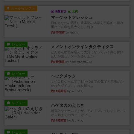
ルール/インスト
画像付き
充実
マーケットフレッシュ
目的あなたの店先に農産物の木箱を戦略的に積み
重ねて在庫を最大化し、競合...
約9時間前
by jurong
レビュー
メメントオンラインタクティクス
どんどん物量が増えて大変になっていく押し付け
合いが楽しいゲーム盛り上が...
約9時間前
by nekomanma222
レビュー
ヘックメック
サイコロゲームです1から5までの数字と芋虫がか
かれたダイス。これを振っ...
約11時間前
by みいやん
レビュー
ハゲタカのえじき
超有名なゲームですが、初めてプレイしました。1
から15までのカードがプ...
約11時間前
by みいやん
レビュー