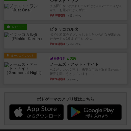
ジャスト・ワン
まぁ面白かった‼️よくテレビとかのバラエティなん
かで、お題がわからずに...
約11時間前
by みいやん
レビュー
ピタッコカルタ
ボドゲ相席会でプレイしましたひらがなが書かれ
たカードを2枚まで手をつけ...
約11時間前
by みいやん
ルール/インスト
画像付き
充実
ノームズ・アット・ナイト
ベネボレンス女王は、忠実な臣民を称えるための
祝宴を開こうとしています。...
約12時間前
by jurong
ボドゲーマのアプリ版はこちら