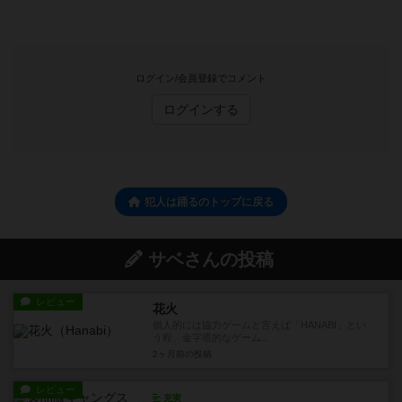
ログイン/会員登録でコメント
ログインする
犯人は踊るのトップに戻る
サベさんの投稿
レビュー
花火
個人的には協力ゲームと言えば「HANABI」とい
う程、金字塔的なゲーム...
2ヶ月前
の投稿
レビュー
充実