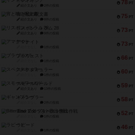
インドネシア
78
PT
紹介文あり
2件の投稿
宵と暁の呪文書
75
PT
紹介文あり
8件の投稿
リスボン・トラム 28
73
PT
紹介文あり
9件の投稿
アマナイト
73
PT
紹介文なし
1件の投稿
ブラヴェスト
66
PT
紹介文なし
1件の投稿
スペクタキュラー
60
PT
紹介文なし
1件の投稿
スモールワールド
59
PT
紹介文あり
13件の投稿
ギャンブラー
58
PT
紹介文なし
2件の投稿
Bitter End ブタペスト救出作戦
52
PT
紹介文なし
1件の投稿
ラピード
46
PT
紹介文なし
1件の投稿