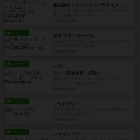
製品版ギャングスターパラダイス レクイエム
赤・青・黒・紫などの陣営に分かれて各個人が勝
利条件を目指すというゲーム...
1年以上前
の投稿
レビュー
坊茶 スタンダード版
2人用のタイル配置ゲーム。サクッと手軽にできて
ルールも簡単です。始めは...
3年以上前
の投稿
レビュー
充実
クー：宗教改革（拡張）
名作カードゲーム「クー」の拡張パックです。止
めどなくクーを愛する私です...
6年以上前
の投稿
レビュー
レッドアウト
お互いの手札を出し合い、その強弱で勝敗を決め
るじゃんけん的なカードゲー...
6年以上前
の投稿
レビュー
ファブフィブ