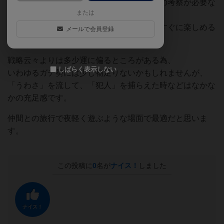
取っ付きやすいシンプルなルールと、多少の考察が必要な
または
ゲームバランスが相まって、
あまりボードゲームに馴染みの無い人でもすぐに楽しめる
メールで会員登録
よくできたゲームだと思います。
戦略云々よりは多少運に偏るところがある為、
しばらく表示しない
いわゆるガチ勢には少し物足りないかもしれませんが、
「うわさ」を流して、「犯人」を捕らえた時などはなかな
かの充足感です。
仲間との旅行で夜軽く遊ぶような場面で最適だと思いま
す。
この投稿に
0
名が
ナイス！
しました
ナイス！