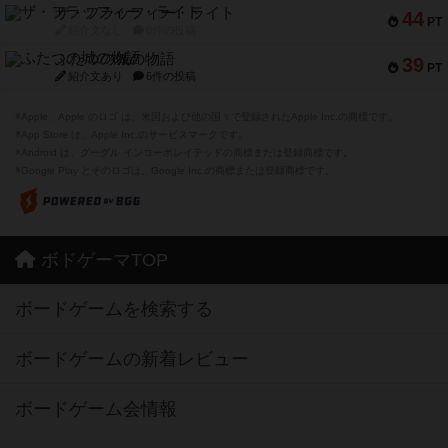
ザ・フラッフィー・ライト
44
PT
紹介文なし
0件の投稿
ふたつの城の物語
39
PT
紹介文あり
6件の投稿
※Apple、Apple のロゴ は、米国および他の国々で登録されたApple Inc.の商標です。
※App Store は、Apple Inc.のサービスマークです。
※Android は、グーグル インコーポレイテッドの商標または登録商標です。
※Google Play とそのロゴは、Google Inc.の商標または登録商標です。
ボドゲーマTOP
ボードゲームを検索する
ボードゲームの新着レビュー
ボードゲーム会情報