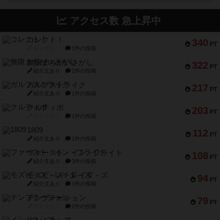
アクセス数 急上昇中
コレクト！
340
PT
紹介文なし
1件の投稿
無限まちがいさがし
322
PT
紹介文あり
2件の投稿
ガルフストライク
217
PT
紹介文あり
1件の投稿
クルティボ
203
PT
紹介文なし
1件の投稿
1809
112
PT
紹介文あり
1件の投稿
ファースト・イン・フライト
108
PT
紹介文あり
3件の投稿
モズビ－ズ・レイダ－ズ
94
PT
紹介文あり
1件の投稿
テンプテーション
79
PT
紹介文なし
2件の投稿