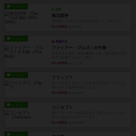
レビュー
充実
南北戦争
1983年にVictory Gamesが出版した『The Civil ...
約12時間前
by Chaco
レビュー
画像付き
ファイアー・ブルズ / 火牛陣
火牛を引き連れて敵を殲滅させる。縦か斜めで前2
列まで攻撃できるが、自分...
約14時間前
by うらまこ
レビュー
フリップ７
カードをめくるかパスをするかを決めてパスした
時のカード数字が得点になる...
約14時間前
by mob567
レビュー
コンセプト
親のプレイヤーがお題を決めて限られたヒントの
中から他のプレイヤーに当て...
約14時間前
by mob567
レビュー