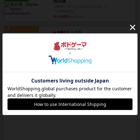
海兵隊
1988年にVictory Gamesが出版した
『Leathernec...
約15時間前
by Chaco
ルール/インスト
画像付き
充実
パーミッド
おばあちゃんは猫が大好きです!しかし、あまりに
も多くの猫を飼っているた...
約15時間前
by jurong
レビュー
画像付き
オラパ・マイン
お気に入りのplayte製です。オラパスペースから
やり、気に入りました...
約15時間前
by くみ