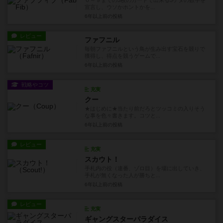
０～９までの3枚のカードで出来る3ケタの数字を
宣言し、ウソかホントかを...
6年以上前
の投稿
レビュー
ファフニル
毎朝ファフニルという鳥が生み出す宝石を競りで
獲得し、得点を競うゲームで...
6年以上前
の投稿
戦略やコツ
充実
クー
★はじめに★当たり前だろとツッコミの入りそう
な事を色々書きます。コツと...
6年以上前
の投稿
レビュー
充実
スカウト！
手札内の役（連番、ゾロ目）を場に出していき、
手札が無くなった人が勝ちと...
6年以上前
の投稿
レビュー
充実
ギャングスターパラダイス