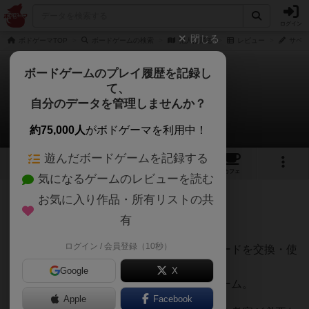
ログイン
閉じる
ボドゲーマTOP
ボードゲームの検索
犯人は踊る
レビュー
サベさ
ボードゲームのプレイ履歴を記録し
て、
犯人は踊る
自分のデータを管理しませんか？
サベさんのレビュー
約75,000人
がボドゲーマを利用中！
遊んだボードゲームを記録する
24
5
115
425
トップ
画像
動画
レビュー
カフェ
気になるゲームのレビューを読む
お気に入り作品・所有リストの共
369名
0名
0
6年以上前
有
ログイン / 会員登録（10秒）
カードの効果に従い、プレイヤー同士でカードを交換・使
用しながら、
Google
X
犯人カードを持つ人を探し当てるというゲーム。
Apple
Facebook