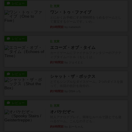
レビュー
充実
ワン・トゥ・ファイブ
とにかくお手軽にすき間時間をうめるゲームとし
て重宝するゲームです。いわ...
約3時間前
by nabekoh
レビュー
充実
エコーズ・オブ・タイム
カードゲームにファイナルファンタジーのアクテ
ィブタイムバトル（もしくは...
約7時間前
by ジェイとと
レビュー
シャット・ザ・ボックス
とてもシンプルなダイスゲーム。2つのダイスを振
って、出目の合計を自分の...
約7時間前
by OSAっち
レビュー
充実
オバケだぞ～
対人アナログプレイ。簡単なルールで誰とでも遊
べるゲーム。こんなの子ども...
約8時間前
by おーちゃん