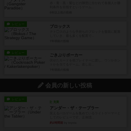
赤・青・黒・紫などの陣営に分かれて各個人が勝
利条件を目指すというゲーム...
6年以上前
の投稿
レビュー
ブロックス
テト◯スのような手持ちのブロックを盤面に配置
していき、最も多くを配置で...
7年弱前
の投稿
レビュー
ごきぶりポーカー
伏せたカードを他プレイヤーに渡し、ウソかホン
トかを当てるゲーム。差し出...
7年弱前
の投稿
会員の新しい投稿
レビュー
充実
アンダー・ザ・テーブラー
笑えるバカゲームを集めているライトゲーマーと
してのレビューです。正体隠...
約2時間前
by toyota