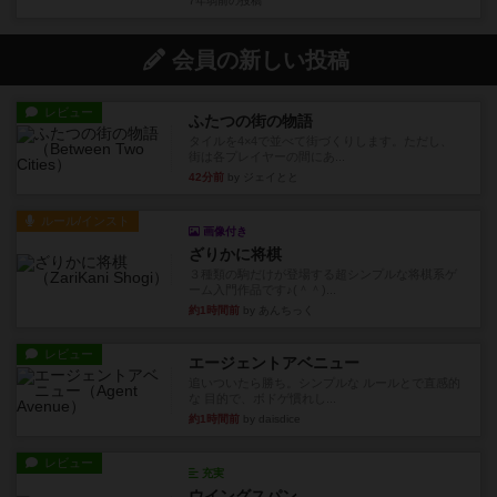
7年弱前
の投稿
会員の新しい投稿
レビュー
ふたつの街の物語
タイルを4×4で並べて街づくりします。ただし、
街は各プレイヤーの間にあ...
42分前
by ジェイとと
ルール/インスト
画像付き
ざりかに将棋
３種類の駒だけが登場する超シンプルな将棋系ゲ
ーム入門作品です♪(＾＾)...
約1時間前
by あんちっく
レビュー
エージェントアベニュー
追いついたら勝ち。シンプルな ルールとで直感的
な 目的で、ボドゲ慣れし...
約1時間前
by daisdice
レビュー
充実
ウイングスパン