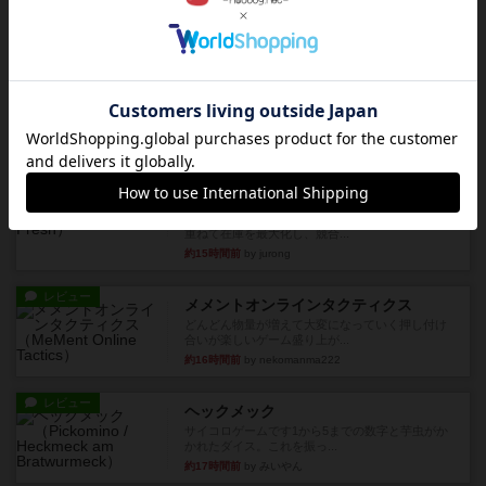
レビュー
充実
アルナックの失われし遺跡
アナログ対人プレイ数回。クニツィア先生の名作
「エルドラドを探して」にあ...
約11時間前
by おーちゃん
ルール/インスト
画像付き
充実
マーケットフレッシュ
目的あなたの店先に農産物の木箱を戦略的に積み
重ねて在庫を最大化し、競合...
約15時間前
by jurong
レビュー
メメントオンラインタクティクス
どんどん物量が増えて大変になっていく押し付け
合いが楽しいゲーム盛り上が...
約16時間前
by nekomanma222
レビュー
ヘックメック
サイコロゲームです1から5までの数字と芋虫がか
かれたダイス。これを振っ...
約17時間前
by みいやん