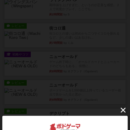
期待値を上げすぎた、というのが正直な感想。２
人で何度かプレイ。ここでも...
約2時間前
by S
レビュー
街コロ通
街コロとの違いは初めから二つサイコロを振れる
など、少しの違いはあるけれ...
約7時間前
by くみ
戦略やコツ
ニューオールド
ゲーム終了時に、「オールドカードとニューカー
ドのどちらもある」 状態に...
約8時間前
by オグランド（Oguland）
レビュー
ニューオールド
ボードゲームを1,000個以上持っているユーザー視
点で良かった点と悪か...
約8時間前
by オグランド（Oguland）
レビュー
デクリプト
プレイ感がしっかりしてるから、超ボードゲーム
やったなって感じ。パーティ...
約9時間前
by ヒロ(新！ボードゲーム家族)