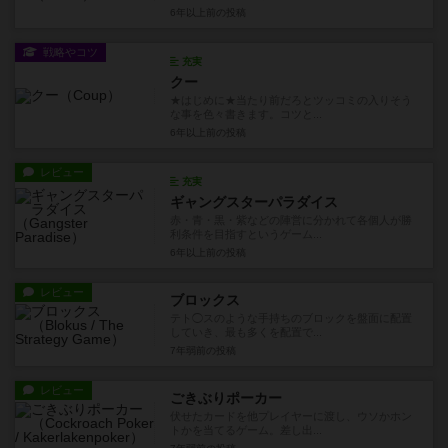
6年以上前
の投稿
戦略やコツ
充実
クー
★はじめに★当たり前だろとツッコミの入りそう
な事を色々書きます。コツと...
6年以上前
の投稿
レビュー
充実
ギャングスターパラダイス
赤・青・黒・紫などの陣営に分かれて各個人が勝
利条件を目指すというゲーム...
6年以上前
の投稿
レビュー
ブロックス
テト◯スのような手持ちのブロックを盤面に配置
していき、最も多くを配置で...
7年弱前
の投稿
レビュー
ごきぶりポーカー
伏せたカードを他プレイヤーに渡し、ウソかホン
トかを当てるゲーム。差し出...