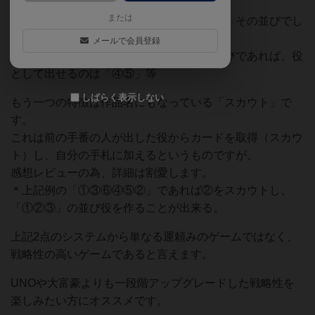
いシステムなのですが、
または
特徴的なのは手札の並びを入れ替えられず、その並びでし
か役を作れない事。
メールで会員登録
＊例えば手札が「①③⑥④⑤②」という並びであれば、役
として出せるのは「④⑤」等
しばらく表示しない
もう一つの特徴は作品名にもなっている「スカウト」で
す。
これは前の手番の人が出した役からカードを取得（スカウ
ト）し、自分の手札に加えるというものですが、
感想レビューの為、詳細は割愛します。
＊上記例の「①③⑥④⑤②」であれば②をスカウトし、
「①②③」の並び役を作ることが出来る。
上記2点のシステムから単なる運頼みのゲームではなく、
戦略性の高いゲームであると言えます。
UNOや大富豪よりも一段階アップグレードした戦略性を
楽しみたい方にオススメです。