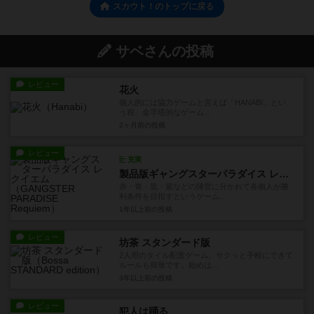
スカウト！のトップに戻る
サベさんの投稿
レビュー
花火
個人的には協力ゲームと言えば「HANABI」とい
う程、金字塔的なゲーム...
2ヶ月前
の投稿
レビュー
充実
製品版ギャングスターパラダイス レクイエム
赤・青・黒・紫などの陣営に分かれて各個人が勝
利条件を目指すというゲーム...
1年以上前
の投稿
レビュー
坊茶 スタンダード版
2人用のタイル配置ゲーム。サクッと手軽にできて
ルールも簡単です。始めは...
3年以上前
の投稿
レビュー
犯人は踊る