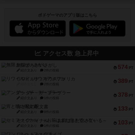
ボドゲーマのアプリ版はこちら
アクセス数 急上昇中
無限まちがいさがし
574
PT
紹介文あり
2件の投稿
リワイルド：サウスアメリカ
389
PT
紹介文なし
2件の投稿
アンダー・ザ・テーブラー
378
PT
紹介文あり
1件の投稿
宵と暁の呪文書
133
PT
紹介文あり
8件の投稿
セミファイナル ～お前はまだ生きている～
103
PT
紹介文あり
1件の投稿
ワン・トゥ・ファイブ