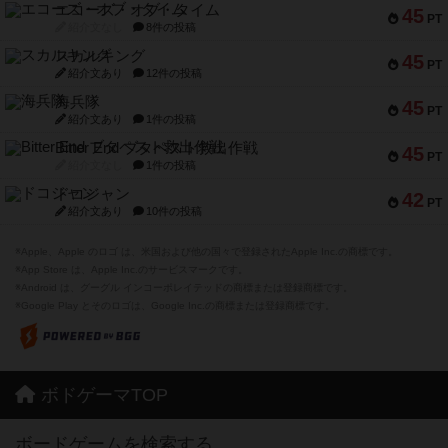
エコーズ・オブ・タイム
45
PT
紹介文なし
8件の投稿
スカルキング
45
PT
紹介文あり
12件の投稿
海兵隊
45
PT
紹介文あり
1件の投稿
Bitter End ブタペスト救出作戦
45
PT
紹介文なし
1件の投稿
ドコジャン
42
PT
紹介文あり
10件の投稿
※Apple、Apple のロゴ は、米国および他の国々で登録されたApple Inc.の商標です。
※App Store は、Apple Inc.のサービスマークです。
※Android は、グーグル インコーポレイテッドの商標または登録商標です。
※Google Play とそのロゴは、Google Inc.の商標または登録商標です。
ボドゲーマTOP
ボードゲームを検索する