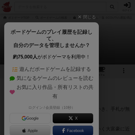
ログイン
閉じる
ボドゲーマTOP
ボードゲームの検索
ワンモアゲーム！版 SCOUT!の通販/商品
ボードゲームのプレイ履歴を記録し
て、
スカウト！
自分のデータを管理しませんか？
サベさんのレビュー
約75,000人
がボドゲーマを利用中！
遊んだボードゲームを記録する
14
4
40
231
トップ
画像
動画
レビュー
カフェ
気になるゲームのレビューを読む
お気に入り作品・所有リストの共
509名
1名
0
6年以上前
有
ログイン / 会員登録（10秒）
手札内の役（連番、ゾロ目）を場に出していき、手札が無
くなった人が勝ちというゲーム。
Google
X
基本的に前の手番の人より強い役を出していく大富豪に近
Apple
Facebook