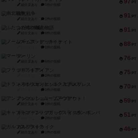
97
PT
紹介文あり
1件の投稿
南北戦争
91
PT
紹介文あり
1件の投稿
ふたつの城の物語
91
PT
紹介文あり
6件の投稿
ノームズ・アット・ナイト
88
PT
紹介文なし
1件の投稿
マーリン
76
PT
紹介文あり
6件の投稿
フラットアイアン
75
PT
紹介文なし
2件の投稿
トランスオリエント・エクスプレス
70
PT
紹介文なし
1件の投稿
アンブッシュ！：ムーブアウト！
59
PT
紹介文あり
1件の投稿
キャプテン・フリップ：イスラ・ボンバ
51
PT
紹介文なし
2件の投稿
ガルフストライク
46
PT
紹介文あり
1件の投稿