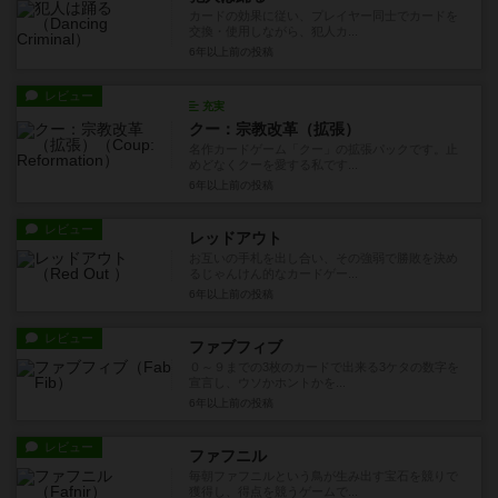
カードの効果に従い、プレイヤー同士でカードを
交換・使用しながら、犯人カ...
6年以上前
の投稿
レビュー
充実
クー：宗教改革（拡張）
名作カードゲーム「クー」の拡張パックです。止
めどなくクーを愛する私です...
6年以上前
の投稿
レビュー
レッドアウト
お互いの手札を出し合い、その強弱で勝敗を決め
るじゃんけん的なカードゲー...
6年以上前
の投稿
レビュー
ファブフィブ
０～９までの3枚のカードで出来る3ケタの数字を
宣言し、ウソかホントかを...
6年以上前
の投稿
レビュー
ファフニル
毎朝ファフニルという鳥が生み出す宝石を競りで
獲得し、得点を競うゲームで...