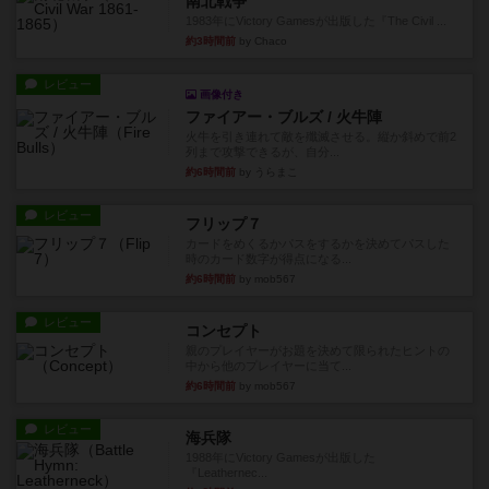
南北戦争
1983年にVictory Gamesが出版した『The Civil ...
約3時間前
by Chaco
レビュー
画像付き
ファイアー・ブルズ / 火牛陣
火牛を引き連れて敵を殲滅させる。縦か斜めで前2
列まで攻撃できるが、自分...
約6時間前
by うらまこ
レビュー
フリップ７
カードをめくるかパスをするかを決めてパスした
時のカード数字が得点になる...
約6時間前
by mob567
レビュー
コンセプト
親のプレイヤーがお題を決めて限られたヒントの
中から他のプレイヤーに当て...
約6時間前
by mob567
レビュー
海兵隊
1988年にVictory Gamesが出版した
『Leathernec...