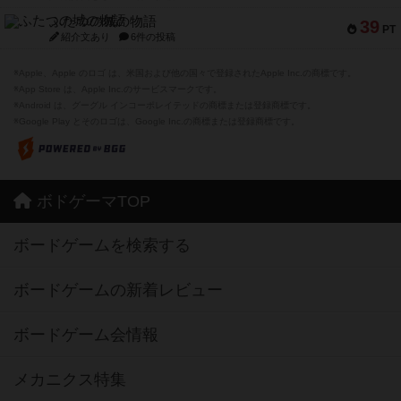
ふたつの城の物語
39
PT
紹介文あり
6件の投稿
※Apple、Apple のロゴ は、米国および他の国々で登録されたApple Inc.の商標です。
※App Store は、Apple Inc.のサービスマークです。
※Android は、グーグル インコーポレイテッドの商標または登録商標です。
※Google Play とそのロゴは、Google Inc.の商標または登録商標です。
ボドゲーマTOP
ボードゲームを検索する
ボードゲームの新着レビュー
ボードゲーム会情報
メカニクス特集