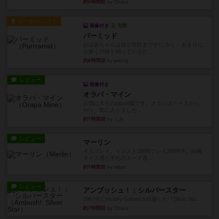
約6時間前
by Chaco
ルール/インスト
画像付き
充実
パーミッド
おばあちゃんは猫が大好きです!しかし、あまりに
も多くの猫を飼っているた...
約6時間前
by jurong
レビュー
画像付き
オラパ・マイン
お気に入りのplayte製です。オラパスペースから
やり、気に入りました...
約7時間前
by くみ
レビュー
マーリン
４人プレイ。インスト1時間プレイ2時間半。結構
ダイス運と手札のカード運...
約7時間前
by oliber
レビュー
アンブッシュ！：シルバースター
1987年にVictory Gamesが出版した『Silver Sta...
約7時間前
by Chaco