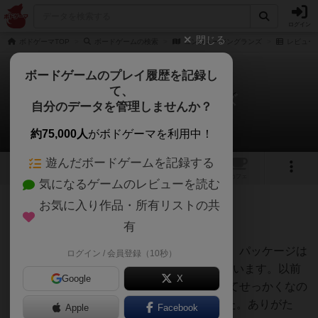
ログイン
閉じる
ボドゲーマTOP
ボードゲームの検索
コンフュージングランズ
レビュー
ボードゲームのプレイ履歴を記録し
て、
コンフュージングランズ
自分のデータを管理しませんか？
じむやさんのレビュー
約75,000人
がボドゲーマを利用中！
遊んだボードゲームを記録する
3
1
トップ
画像
動画
レビュー
カフェ
気になるゲームのレビューを読む
お気に入り作品・所有リストの共
143名
4名
0
約1年前
有
レーティングが非公開に設定されたユーザー
小箱に入った1人〜2人用カード配置ゲーム。パッケージは
ログイン / 会員登録（10秒）
2人用とありますが、ソロルールも完備しています。以前
Google
X
PNP版を作ったんですが、製品版を見つけてせっかくなの
で入手。Honu Gamesさんの和訳付きでした。ありがた
Apple
Facebook