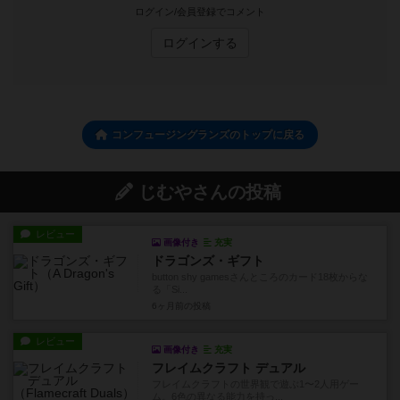
ログイン/会員登録でコメント
ログインする
コンフュージングランズのトップに戻る
じむやさんの投稿
レビュー
画像付き
充実
ドラゴンズ・ギフト
button shy gamesさんところのカード18枚からな
る「Si...
6ヶ月前
の投稿
レビュー
画像付き
充実
フレイムクラフト デュアル
フレイムクラフトの世界観で遊ぶ1〜2人用ゲー
ム。6色の異なる能力を持っ...