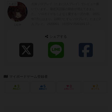
大体ソロプレイ（たまに2人プレイ）でレビュー書
たまご
いています。 最近英語版の割合が増えてきまし
た。 ソロボドゲをこよなく愛する一児の母。 2021
年7月にはまり、以降ひたすらソロプレイ。たまに2
人プレイ。 24/06/01 10万PV 25/010/1 17...
じむや
シェアする
マイボードゲーム登録者
3
5
0
7
興味あり
経験あり
お気に入り
持ってる