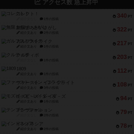
アクセス数 急上昇中
コレクト！
340
PT
紹介文なし
1件の投稿
無限まちがいさがし
322
PT
紹介文あり
2件の投稿
ガルフストライク
217
PT
紹介文あり
1件の投稿
クルティボ
203
PT
紹介文なし
1件の投稿
1809
112
PT
紹介文あり
1件の投稿
ファースト・イン・フライト
108
PT
紹介文あり
3件の投稿
モズビ－ズ・レイダ－ズ
94
PT
紹介文あり
1件の投稿
テンプテーション
79
PT
紹介文なし
2件の投稿
インドネシア
78
PT
紹介文あり
2件の投稿