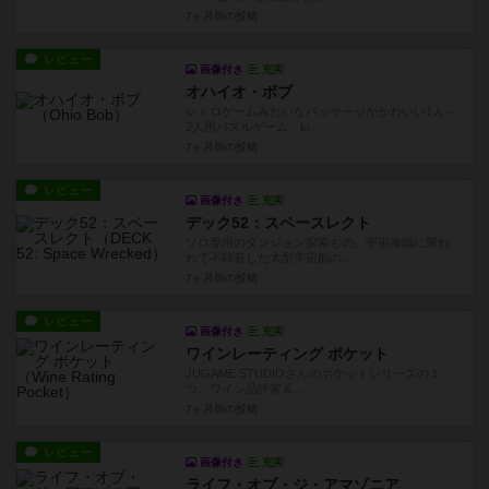
7ヶ月前
の投稿
レビュー
画像付き
充実
オハイオ・ボブ
レトロゲームみたいなパッケージがかわいい1人～
2人用パズルゲーム。ki...
7ヶ月前
の投稿
レビュー
画像付き
充実
デック52：スペースレクト
ソロ専用のダンジョン探索もの。宇宙海賊に襲わ
れて不時着した大型宇宙船の...
7ヶ月前
の投稿
レビュー
画像付き
充実
ワインレーティング ポケット
JUGAME STUDIOさんのポケットシリーズの１
つ。ワイン品評家＆...
7ヶ月前
の投稿
レビュー
画像付き
充実
ライフ・オブ・ジ・アマゾニア