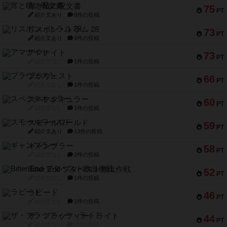
宵と暁の呪文書
75
PT
紹介文あり
8件の投稿
リスボン・トラム 28
73
PT
紹介文あり
9件の投稿
アマナイト
73
PT
紹介文なし
1件の投稿
ブラヴェスト
66
PT
紹介文なし
1件の投稿
スペクタキュラー
60
PT
紹介文なし
1件の投稿
スモールワールド
59
PT
紹介文あり
13件の投稿
ギャンブラー
58
PT
紹介文なし
2件の投稿
Bitter End ブタペスト救出作戦
52
PT
紹介文なし
1件の投稿
ラピード
46
PT
紹介文なし
1件の投稿
ザ・フラッフィー・ライト
44
PT
紹介文なし
0件の投稿