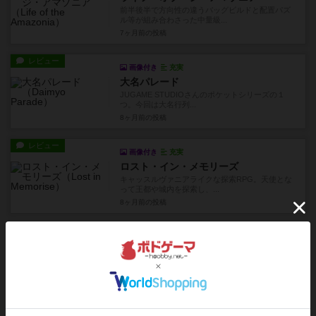
前半後半で方向性の違うバッグビルドと配置パズ
ル等が組み合わさった中量級...
7ヶ月前
の投稿
レビュー
画像付き
充実
大名パレード
JUGAME STUDIOさんのポケットシリーズの１
つ。今回は大名行列...
8ヶ月前
の投稿
レビュー
画像付き
充実
ロスト・イン・メモリーズ
キャッスルヴァニアライクな探索RPG。天使とな
って王都や城内を探索し、...
8ヶ月前
の投稿
レビュー
画像付き
充実
頼りない魔法使い 外伝 3つの宝石
最近では「ホールド・リリース・キャプチャー」
を出されたカミバヤシさんの...
8ヶ月前
の投稿
レビュー