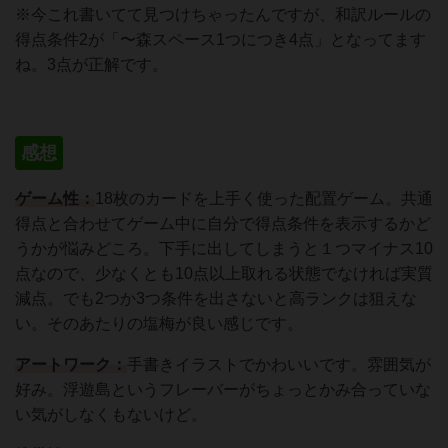
※今これ書いてて見つけちゃったんですが、和訳ルールの
得点条件2が「〜森スペース1つにつき4点」となってます
ね。3点が正解です。
感想
ゲーム性：
18枚のカードを上手く使った配置ゲーム。共通
得点と合わせてゲーム中に自分で得点条件を表示するかど
うかが悩みどころ。下手に出してしまうと１つマイナス10
点なので、少なくとも10点以上取れる状態でなければ実質
減点。でも2つか3つ条件を出さないと高ランクは狙えな
い。そのあたりの塩梅が良い感じです。
アートワーク：
手書きイラストでかわいいです。雰囲気が
好み。浮遊島というフレーバーがちょっとかみ合っていな
い気がしなくもないけど。