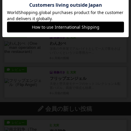
画像付き
充実
いんだすトリ
可愛らしいイラストで読みあいも楽しい２人用対
戦カードゲームです。概 要...
8ヶ月前
の投稿
レビュー
画像付き
充実
わんおぺ
深夜の牛丼屋でアルバイトとして一人で客をさば
いていくというソロ専用カー...
8ヶ月前
の投稿
レビュー
画像付き
充実
フリップエンジェル
天使と堕天使モチーフのセットコレクション＆配
置パズル。両面で得点も効果...
8ヶ月前
の投稿
会員の新しい投稿
レビュー
充実