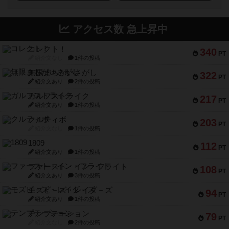
アクセス数 急上昇中
コレクト！
340
PT
紹介文なし
1件の投稿
無限まちがいさがし
322
PT
紹介文あり
2件の投稿
ガルフストライク
217
PT
紹介文あり
1件の投稿
クルティボ
203
PT
紹介文なし
1件の投稿
1809
112
PT
紹介文あり
1件の投稿
ファースト・イン・フライト
108
PT
紹介文あり
3件の投稿
モズビ－ズ・レイダ－ズ
94
PT
紹介文あり
1件の投稿
テンプテーション
79
PT
紹介文なし
2件の投稿