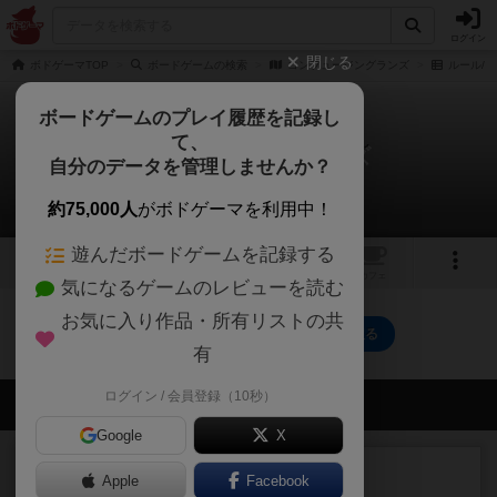
ログイン
閉じる
ボドゲーマTOP
ボードゲームの検索
コンフュージングランズ
ルール/
ボードゲームのプレイ履歴を記録し
て、
コンフュージングランズ
自分のデータを管理しませんか？
0件のルール/インスト
約75,000人
がボドゲーマを利用中！
遊んだボードゲームを記録する
3
1
トップ
画像
動画
レビュー
カフェ
気になるゲームのレビューを読む
お気に入り作品・所有リストの共
コンフュージングランズのトップに戻る
有
ログイン / 会員登録（10秒）
会員の新しい投稿
Google
X
レビュー
充実
Apple
Facebook
エコーズ・オブ・タイム