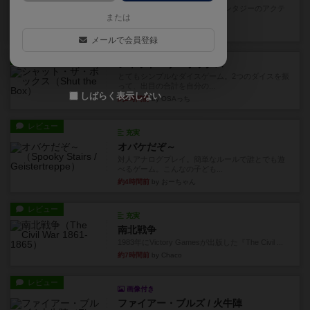
カードゲームにファイナルファンタジーのアクテ
または
ィブタイムバトル（もしくは...
約2時間前
by ジェイとと
メールで会員登録
レビュー
シャット・ザ・ボックス
とてもシンプルなダイスゲーム。2つのダイスを振
って、出目の合計を自分の...
しばらく表示しない
約2時間前
by OSAっち
レビュー
充実
オバケだぞ～
対人アナログプレイ。簡単なルールで誰とでも遊
べるゲーム。こんなの子ども...
約4時間前
by おーちゃん
レビュー
充実
南北戦争
1983年にVictory Gamesが出版した『The Civil ...
約7時間前
by Chaco
レビュー
画像付き
ファイアー・ブルズ / 火牛陣