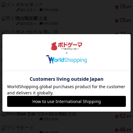
インドネシア
78
PT
紹介文あり
2件の投稿
宵と暁の呪文書
75
PT
紹介文あり
8件の投稿
リスボン・トラム 28
73
PT
紹介文あり
9件の投稿
アマナイト
73
PT
紹介文なし
1件の投稿
ブラヴェスト
66
PT
紹介文なし
1件の投稿
スペクタキュラー
60
PT
紹介文なし
1件の投稿
スモールワールド
59
PT
紹介文あり
13件の投稿
ギャンブラー
58
PT
紹介文なし
2件の投稿
Bitter End ブタペスト救出作戦
52
PT
紹介文なし
1件の投稿
ラピード
46
PT
紹介文なし
1件の投稿