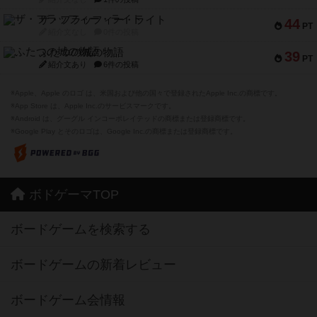
ザ・フラッフィー・ライト
44
PT
紹介文なし
0件の投稿
ふたつの城の物語
39
PT
紹介文あり
6件の投稿
※Apple、Apple のロゴ は、米国および他の国々で登録されたApple Inc.の商標です。
※App Store は、Apple Inc.のサービスマークです。
※Android は、グーグル インコーポレイテッドの商標または登録商標です。
※Google Play とそのロゴは、Google Inc.の商標または登録商標です。
ボドゲーマTOP
ボードゲームを検索する
ボードゲームの新着レビュー
ボードゲーム会情報