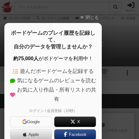
ログイン
閉じる
ボドゲーマTOP
ボードゲームの検索
コンフュージングランズ
拡張版/
ボードゲームのプレイ履歴を記録し
て、
コンフュージングランズ
自分のデータを管理しませんか？
拡張/関連作品 0件
約75,000人
がボドゲーマを利用中！
遊んだボードゲームを記録する
3
1
トップ
画像
動画
レビュー
カフェ
気になるゲームのレビューを読む
お気に入り作品・所有リストの共
有
会員の新しい投稿
ログイン / 会員登録（10秒）
レビュー
充実
Google
X
アルナックの失われし遺跡
アナログ対人プレイ数回。クニツィア先生の名作
Apple
Facebook
「エルドラドを探して」にあ...