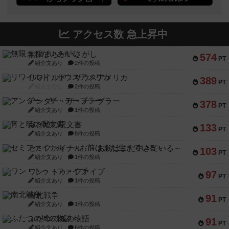
アクセス数 急上昇中
無限まちがいさがし
574
PT
紹介文あり
2件の投稿
リワイルド：サウスアメリカ
389
PT
紹介文なし
2件の投稿
アンダー・ザ・テーブラー
378
PT
紹介文あり
1件の投稿
宵と暁の呪文書
133
PT
紹介文あり
8件の投稿
セミファイナル ～お前はまだ生きている～
103
PT
紹介文あり
1件の投稿
ワン・トゥ・ファイブ
97
PT
紹介文あり
1件の投稿
南北戦争
91
PT
紹介文あり
1件の投稿
ふたつの城の物語
91
PT
紹介文あり
6件の投稿