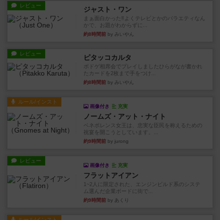
レビュー
ジャスト・ワン
まぁ面白かった‼️よくテレビとかのバラエティなん
かで、お題がわからずに...
約8時間前
by みいやん
レビュー
ピタッコカルタ
ボドゲ相席会でプレイしましたひらがなが書かれ
たカードを2枚まで手をつけ...
約8時間前
by みいやん
ルール/インスト
画像付き
充実
ノームズ・アット・ナイト
ベネボレンス女王は、忠実な臣民を称えるための
祝宴を開こうとしています。...
約9時間前
by jurong
レビュー
画像付き
充実
フラットアイアン
1~2人に限定された、エンジンビルド系のシステ
ム選んだ企業ボードに街で...
約9時間前
by あくり
ルール/インスト