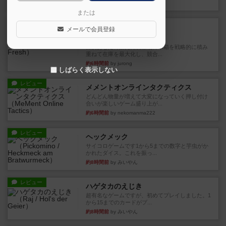
約1時間前
by おーちゃん
または
ルール/インスト
画像付き
充実
メールで会員登録
マーケットフレッシュ
目的あなたの店先に農産物の木箱を戦略的に積み
重ねて在庫を最大化し、競合...
約6時間前
by jurong
しばらく表示しない
レビュー
メメントオンラインタクティクス
どんどん物量が増えて大変になっていく押し付け
合いが楽しいゲーム盛り上が...
約6時間前
by nekomanma222
レビュー
ヘックメック
サイコロゲームです1から5までの数字と芋虫がか
かれたダイス。これを振っ...
約8時間前
by みいやん
レビュー
ハゲタカのえじき
超有名なゲームですが、初めてプレイしました。1
から15までのカードがプ...
約8時間前
by みいやん