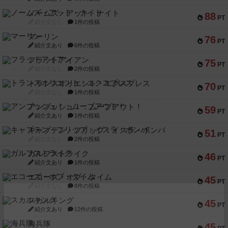
ノームズ・アット・ナイト
88
PT
紹介文なし
1件の投稿
マーリン
76
PT
紹介文あり
6件の投稿
フラットアイアン
75
PT
紹介文なし
2件の投稿
トランスオリエント・エクスプレス
70
PT
紹介文なし
1件の投稿
アンブッシュ！：ムーブアウト！
59
PT
紹介文あり
1件の投稿
キャプテン・フリップ：イスラ・ボンバ
51
PT
紹介文なし
2件の投稿
ガルフストライク
46
PT
紹介文あり
1件の投稿
エコーズ・オブ・タイム
45
PT
紹介文なし
8件の投稿
スカルキング
45
PT
紹介文あり
12件の投稿
海兵隊
45