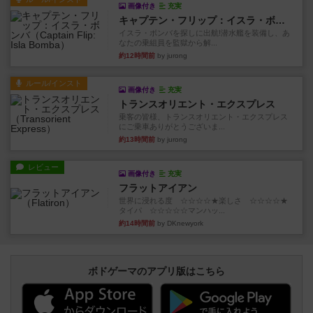
画像付き
充実
キャプテン・フリップ：イスラ・ボンバ
イスラ・ボンバを探しに出航!潜水艦を装備し、あ
なたの乗組員を監獄から解...
約12時間前
by jurong
ルール/インスト
画像付き
充実
トランスオリエント・エクスプレス
乗客の皆様、トランスオリエント・エクスプレス
にご乗車ありがとうございま...
約13時間前
by jurong
レビュー
画像付き
充実
フラットアイアン
世界に浸れる度 ☆☆☆☆★楽しさ ☆☆☆☆★
タイパ ☆☆☆☆☆マンハッ...
約14時間前
by DKnewyork
ボドゲーマのアプリ版はこちら