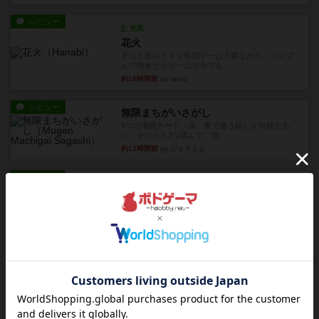
レビュー
充実
花火
ずっと前のドイツ年間ゲーム大賞ながら、シンプ
ルで簡単な小ゲームで今でも...
約10時間前
by tamio
レビュー
無限まちがいさがし
6つの場面カード（表、裏で違う絵）が何枚かあ
り、そのうち3つ選んで、同...
約12時間前
by ジェイとと
レビュー
充実
チケットトゥライド / チケットトゥライドアメリカ
デジタルソロプレイ。元祖チケライ？マップがた
くさん出てるからどれをプレ...
約14時間前
by おーちゃん
レビュー
画像付き
充実
ホットストリーク
星7軽〜中量級を中心にプレイするゲーマーの感想
です。ボードゲーム会にて...