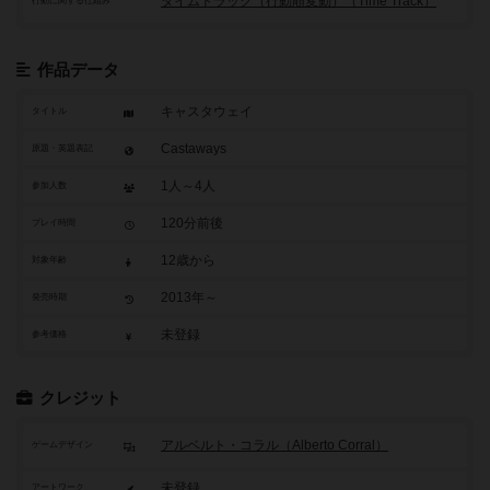
タイムトラック（行動順変動）（Time Track）
行動に関する仕組み
作品データ
キャスタウェイ
タイトル
Castaways
原題・英題表記
1人～4人
参加人数
120分前後
プレイ時間
12歳から
対象年齢
2013年～
発売時期
未登録
参考価格
クレジット
アルベルト・コラル（Alberto Corral）
ゲームデザイン
未登録
アートワーク