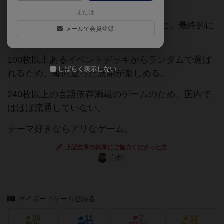
または
全員で協力するサバイバルゲームなのに、最終的に
メールで会員登録
誰か１人が勝つという準協力ゲー。
100枚以上あるイベントデッキからランダムで選ば
しばらく表示しない
れるため、毎回違った展開が楽しめる。
240枚以上の言語依存満載のゲームのため、国内で
はほぼ流通していない。
テーマ好きならアリなゲーム。
上記文章の執筆にご協力くださった方
白州
マイボードゲーム登録者
28
11
7
12
興味あり
経験あり
お気に入り
持ってる