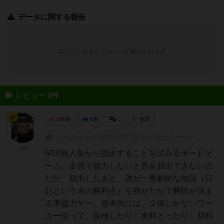
データに関する報告
ログインするとフォームが表示されます
レビュー 2件
神
296名
0名
0
充実
レーティングが非公開に設定されたユーザー
白州
6/10無人島から脱出することを試みるボードゲ
ーム。全員で協力しないと島を脱出できないの
だが、脱出したあと、誰が一番劇的な物語（日
記という名の勝利点）を残せたかで勝敗が決ま
る準協力ゲー。基本的には、２個しかないワー
カー使って、探検したり、食料とったり、材料