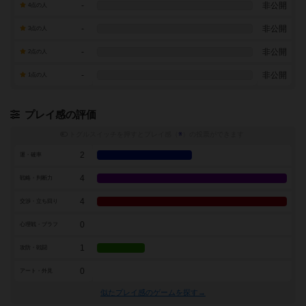
-
非公開
4点の人
-
非公開
3点の人
-
非公開
2点の人
-
非公開
1点の人
プレイ感の評価
トグルスイッチを押すとプレイ感（
※
）の投票ができます
2
運・確率
4
戦略・判断力
4
交渉・立ち回り
0
心理戦・ブラフ
1
攻防・戦闘
0
アート・外見
似たプレイ感のゲームを探す→