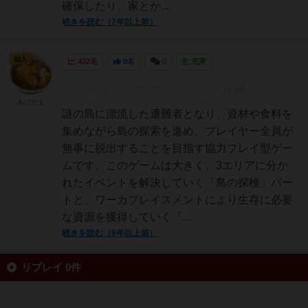
確保したり、家とか...
続きを読む（7年以上前）
仙人
432名
0名
0
充実
あげだま
謎の島に漂流した遭難者となり、資材や食料を
集めながら島の探索を進め、プレイヤー全員が
無事に脱出することを目指す協力プレイ型ゲー
ムです。このゲームは大きく、3エリアに分か
れたイベントを解決していく「島の探検」パー
トと、ワーカプレイスメントにより生存に必要
な資源を獲得していく「...
続きを読む（9年以上前）
リプレイ 0件