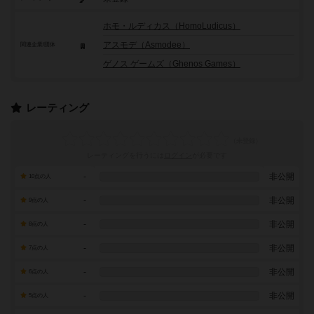
ホモ・ルディカス（HomoLudicus）
アスモデ（Asmodee）
関連企業/団体
ゲノス ゲームズ（Ghenos Games）
レーティング
レーティングを行うには
ログイン
が必要です
-
非公開
10点の人
-
非公開
9点の人
-
非公開
8点の人
-
非公開
7点の人
-
非公開
6点の人
-
非公開
5点の人