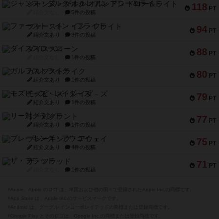
ジャンヌ・ダルク-オルレアン ドロー＆ライト
118
PT
紹介文なし
5件の投稿
ファースト・イン・フライト
94
PT
紹介文あり
3件の投稿
ダイススローン
88
PT
紹介文なし
1件の投稿
ガルフストライク
80
PT
紹介文あり
1件の投稿
モズビ－ズ・レイダ－ズ
79
PT
紹介文あり
1件の投稿
リー対グラント
77
PT
紹介文あり
1件の投稿
ブレーキング・アウェイ
75
PT
紹介文あり
4件の投稿
ザ・フラッド
71
PT
紹介文なし
1件の投稿
※Apple、Apple のロゴ は、米国および他の国々で登録されたApple Inc.の商標です。
※App Store は、Apple Inc.のサービスマークです。
※Android は、グーグル インコーポレイテッドの商標または登録商標です。
※Google Play とそのロゴは、Google Inc.の商標または登録商標です。