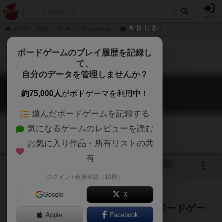
ログイン
閉じる
ボドゲーマTOP
ボードゲームの検索
キャスタウェイ
ボードゲームのプレイ履歴を記録し
て、
自分のデータを管理しませんか？
キャスタウェイ
約75,000人
がボドゲーマを利用中！
Castaways
遊んだボードゲームを記録する
気になるゲームのレビューを読む
お気に入り作品・所有リストの共
有
1
2
トップ
画像
動画
レビュー
カフェ
ログイン / 会員登録（10秒）
Google
X
無人島から脱出しろ！サバイバルボードゲー
Apple
Facebook
ム！