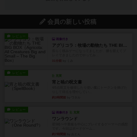
会員の新しい投稿
レビュー
画像付き
アグリコラ：牧場の動物たち THE BIG BOX
長らく積みゲーになってましたが、腰を据えてプ
レイできましたのでやってみ...
31分前
by くみ
レビュー
充実
宵と暁の呪文書
4/5点呪文を修得したり使い魔にトークンを捧げた
りして得点を増やしてい...
約3時間前
by ワタル
レビュー
画像付き
充実
ワンラウンド
星5軽〜中量級を中心にプレイするゲーマーの感想
です。今回はボードゲーム...
約7時間前
by おとん