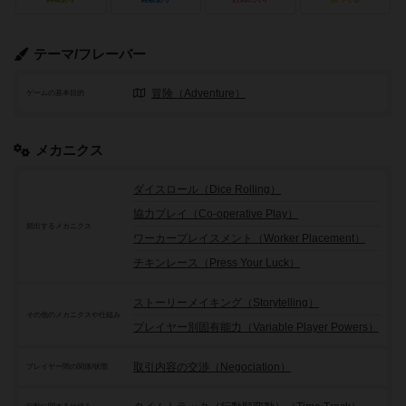
テーマ/フレーバー
冒険（Adventure）
ゲームの基本目的
メカニクス
ダイスロール（Dice Rolling）
協力プレイ（Co-operative Play）
頻出するメカニクス
ワーカープレイスメント（Worker Placement）
チキンレース（Press Your Luck）
ストーリーメイキング（Storytelling）
その他のメカニクスや仕組み
プレイヤー別固有能力（Variable Player Powers）
取引内容の交渉（Negociation）
プレイヤー間の関係/状態