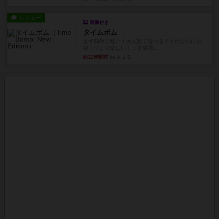
レビュー
画像付き
タイムボム
まず簡単で軽い！大人数で遊べる！それなのに小
箱！何より楽しい！！正体隠...
約22時間前
by あまる