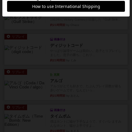
約20時間前
by おとん
レビュー
ガルフストライク
1983年にVictory Gamesが出版した『Gulf Strik...
約21時間前
by Chaco
リプレイ
画像付き
ディジットコード
やっぱり論理ゲームは面白い。息子とリプレイし
ました。息子の勝ち。これリ...
約21時間前
by くみ
リプレイ
充実
アルゴ
アルゴがとても好きで、たぶんプレイ回数が最も
多いゲームです。なんといっ...
約21時間前
by おとん
リプレイ
画像付き
タイムボム
僕はホントに嘘が下手なようで、すぐバレますみ
んなホント、嘘が上手ですよ...
約22時間前
by あまる