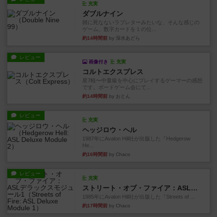
充実
ダブルナイン
雑に死なないラブレターみたいな、そんな感じの
ゲーム。数字カードを１の位...
約14時間前
by 深水あどら
レビュー
画像付き
充実
コルトエクスプレス
星7軽〜中量級を中心にプレイするゲーマーの感想
です。ボードゲーム会にて...
約14時間前
by おとん
レビュー
充実
ヘッジロウ・ヘル
1987年にAvalon Hill社が出版した『Hedgerow
He...
約16時間前
by Chaco
レビュー
充実
ストリート・オブ・ファイア：ASLデラックスモジュール1
1985年にAvalon Hill社が出版した『Streets of ...
約17時間前
by Chaco