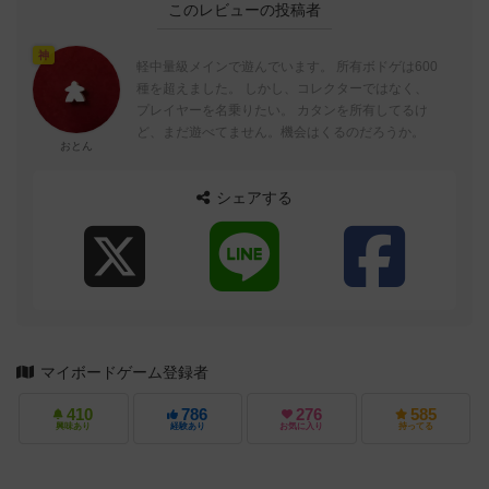
このレビューの投稿者
神
軽中量級メインで遊んでいます。 所有ボドゲは600
種を超えました。 しかし、コレクターではなく、
プレイヤーを名乗りたい。 カタンを所有してるけ
ど、まだ遊べてません。機会はくるのだろうか。
おとん
シェアする
マイボードゲーム登録者
410
786
276
585
興味あり
経験あり
お気に入り
持ってる