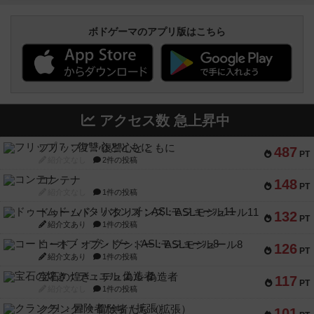
ボドゲーマのアプリ版はこちら
アクセス数 急上昇中
フリップ７：復讐心とともに
487
PT
紹介文なし
2件の投稿
コンテナ
148
PT
紹介文なし
1件の投稿
ドゥームド・バタリオンズ：ASLモジュール11
132
PT
紹介文あり
1件の投稿
コード・オブ・ブシドー：ASLモジュール8
126
PT
紹介文あり
1件の投稿
宝石の煌き：デュエル 偽造者
117
PT
紹介文なし
1件の投稿
クランク! ：冒険者たち（拡張）
101