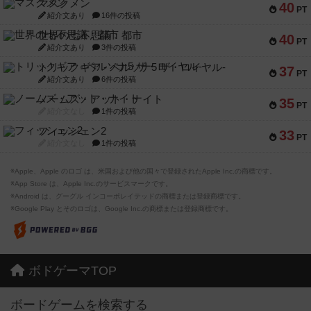
マスクメン
40
PT
紹介文あり
16件の投稿
世界の七不思議：都市
40
PT
紹介文あり
3件の投稿
トリックギア - ペルソナ5 ザ・ロイヤル-
37
PT
紹介文あり
6件の投稿
ノームズ・アット・ナイト
35
PT
紹介文なし
1件の投稿
フィッシェン2
33
PT
紹介文なし
1件の投稿
※Apple、Apple のロゴ は、米国および他の国々で登録されたApple Inc.の商標です。
※App Store は、Apple Inc.のサービスマークです。
※Android は、グーグル インコーポレイテッドの商標または登録商標です。
※Google Play とそのロゴは、Google Inc.の商標または登録商標です。
ボドゲーマTOP
ボードゲームを検索する