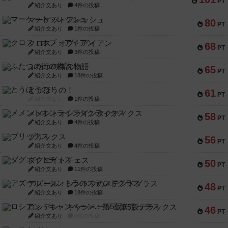
PT
紹介文あり
4件の投稿
マーケットフレッシュ
80
PT
紹介文あり
1件の投稿
クロス・オブ・アイアン
68
PT
紹介文あり
3件の投稿
ふたつの街の物語
65
PT
紹介文あり
18件の投稿
とうほうの！
61
PT
紹介文なし
1件の投稿
メメントオンラインタクティクス
58
PT
紹介文あり
4件の投稿
ブリックス
56
PT
紹介文あり
4件の投稿
ダグエイトチェス
50
PT
紹介文あり
11件の投稿
アズール：シントラのステンドグラス
48
PT
紹介文あり
18件の投稿
ロシアン・キャンペーン：第5版デラックス
46
PT
紹介文あり
0件の投稿