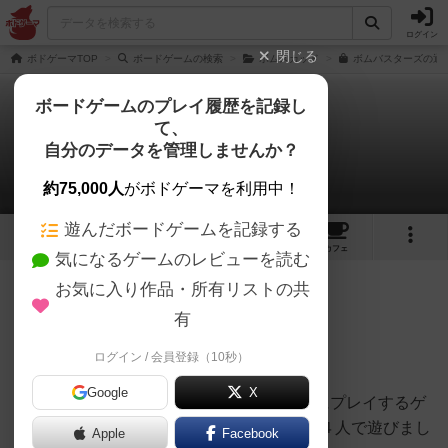
ログイン
閉じる
ボドゲーマTOP
ボードゲームの検索
ボムスカッド
ボムバスターズの通販
ボードゲームのプレイ履歴を記録し
て、
ボムバスターズ
自分のデータを管理しませんか？
おとんさんのレビュー
約75,000人
がボドゲーマを利用中！
遊んだボードゲームを記録する
5
1
16
119
トップ
画像
動画
レビュー
カフェ
気になるゲームのレビューを読む
お気に入り作品・所有リストの共
1895名
9名
0
約1年前
有
ログイン / 会員登録（10秒）
星６
Google
X
ボドゲ500種を所有し、軽〜中量級を中心にプレイするゲ
ーマーの感想です。ボードゲーム会にて、４人で遊びまし
Apple
Facebook