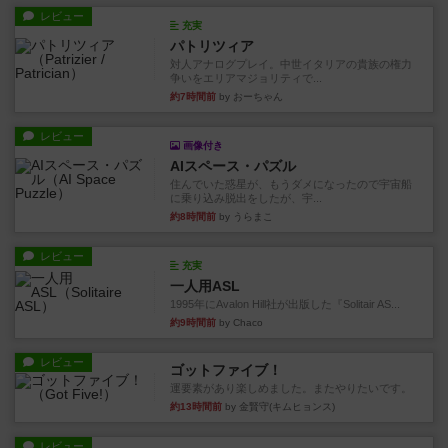
レビュー
充実
パトリツィア
対人アナログプレイ。中世イタリアの貴族の権力
争いをエリアマジョリティで...
約7時間前
by おーちゃん
レビュー
画像付き
AIスペース・パズル
住んでいた惑星が、もうダメになったので宇宙船
に乗り込み脱出をしたが、宇...
約8時間前
by うらまこ
レビュー
充実
一人用ASL
1995年にAvalon Hill社が出版した『Solitair AS...
約9時間前
by Chaco
レビュー
ゴットファイブ！
運要素があり楽しめました。またやりたいです。
約13時間前
by 金賢守(キムヒョンス)
レビュー