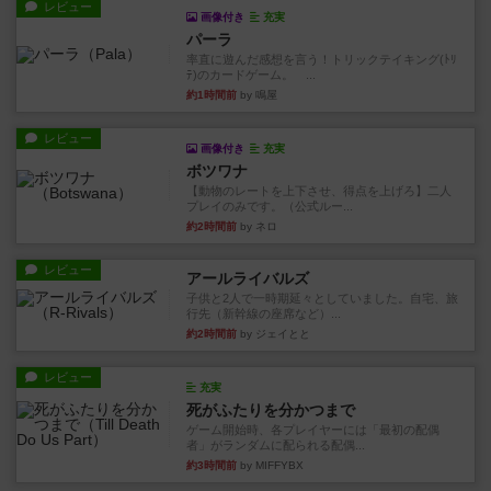
レビュー
画像付き
充実
パーラ
率直に遊んだ感想を言う！トリックテイキング(ﾄﾘ
ﾃ)のカードゲーム。 ...
約1時間前
by 鳴屋
レビュー
画像付き
充実
ボツワナ
【動物のレートを上下させ、得点を上げろ】二人
プレイのみです。（公式ルー...
約2時間前
by ネロ
レビュー
アールライバルズ
子供と2人で一時期延々としていました。自宅、旅
行先（新幹線の座席など）...
約2時間前
by ジェイとと
レビュー
充実
死がふたりを分かつまで
ゲーム開始時、各プレイヤーには「最初の配偶
者」がランダムに配られる配偶...
約3時間前
by MIFFYBX