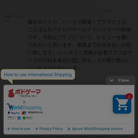
鉄狼（てつろ
ー）
嘘かホントか、ハッタリ勝負！ブラフどうも、
こんばんわアナログゲームアドバイザーの鉄狼
です。今回はブラフについて、レビューを書い
てみたいと思います。最後までお付き合いお願
い致します。 ハッタリと度胸が必要ブラフはサ
イコロの目を各自が隠し持ち、その星の数がい
くつあるのかをハッタ...
続きを読む（9年以上前）
大賢者
139名
0名
0
きぬりす
各プレイヤー５つのダイスを持って、カップの
中でダイスを振り、その目で勝負をお互いにし
かけていきます。場（各プレイヤーの出目）に