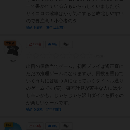
ーで書かれている方もいらっしゃいましたが、
サイコロの確率ばかり気にすると敗北しやすい
ので要注意！小心者のタ...
続きを読む（6年以上前）
大賢者
121名
0名
0
TAC
出目の個数当てゲーム。初回プレイは皆正直に
ただの推理ゲームになりますが、回数を重ねて
いくうちに皆嘘つきになっていくタイトル通り
のゲームです(笑)。確率計算が苦手な人には少
し辛いかも。じゃらじゃら沢山ダイスを振るの
が楽しいゲームです。
続きを読む（7年弱前）
仙人
133名
0名
0