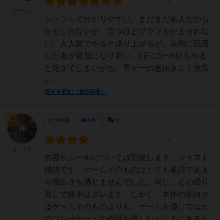
やーくん
シンプルで分かりやすい。まだまだ素人だから
かもしれないが、言うほどブラフをかませれな
い。大人数でやると盛り上がるが、最初に脱落
した者が退屈になり易い。1日に5〜6回もやる
と飽きてしまいがち。重ゲーの息抜きに丁度良
い。
続きを読む（約5年前）
神
304名
0名
0
ばってら
内容やルールについては割愛します。ジャスト
感想です。ゲームそのものはとても単調であま
り面白さを感じませんでした。同じことの繰り
返しで後半はダレます。しかし、本作の面白さ
はゲームそのものよりも、ゲームを通じてほか
のプレーヤーとの会話を楽しむところにあると