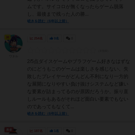
ムです。サイコロが無くなったらゲーム脱落
し、最後まで残った人の勝...
続きを読む（6年以上前）
神
254名
0名
0
ワタル
2/5点ダイスゲームやブラフゲーム好きなはずな
のにどうもこのゲームは楽しさを感じない。失
敗したプレイヤーがどんどん不利になり一方的
な展開になりやすい負け抜けシステムなど嫌い
な要素が詰まってるのが原因だろうか。振り直
しルールもあるがそれほど面白い要素でもない
のであってもなくて...
続きを読む（6年以上前）
勇者
187名
1名
0