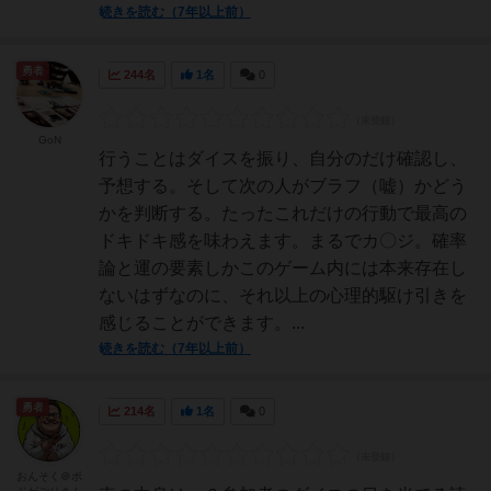
続きを読む（7年以上前）
勇者
244名
1名
0
GoN
行うことはダイスを振り、自分のだけ確認し、
予想する。そして次の人がブラフ（嘘）かどう
かを判断する。たったこれだけの行動で最高の
ドキドキ感を味わえます。まるでカ〇ジ。確率
論と運の要素しかこのゲーム内には本来存在し
ないはずなのに、それ以上の心理的駆け引きを
感じることができます。...
続きを読む（7年以上前）
勇者
214名
1名
0
おんそく＠ボ