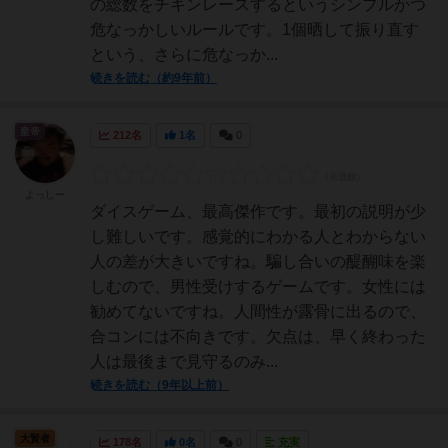
の総数をチキンレースするというシンプルかつ
危なっかしいルールです。1個晒して振り直す
という、さらに危なっか...
続きを読む（約9年前）
皇帝
212名
1名
0
よっしー
ダイスゲーム、最高傑作です。最初の説明が少
し難しいです。感覚的にわかる人とわからない
人の差が大きいですね。騙し合いの醍醐味を楽
しむので、男性受けするゲームです。女性には
勧めてないですね。人間性が露骨に出るので、
合コンには不向きです。欠点は、早く終わった
人は最後まで見守るのみ...
続きを読む（9年以上前）
大賢者
178名
0名
0
充実