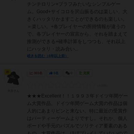
チンチロリン×ブラフみたいなシンプルゲー
ム。Good+サイコロを沢山振るのは楽しい。大
きくハッタリかますことができるのも楽しい。
＝楽しい。+各プレイヤーの所持情報が違うの
で、各プレイヤーの宣言から、それを踏まえて
推測ができる+確率計算をしつつも、それ以上
にハッタリ・読み合い...
続きを読む（4年以上前）
神
303名
0名
0
充実
大吉さん
★★★Excellent！！１９９３年ドイツ年間ゲー
ム大賞作品。ドイツ年間ゲーム大賞の作品は個
人的にあまりピンと来ない。特に最近の受賞作
はパーティーゲームよりですし。それか、個人
ボードや手元のパズルでソリティア要素のある
もの。大賞作品は、ほぼプレイしていないので