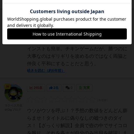
続きを読む（6年弱前）
国王
108名
0名
0
ゆーじ
好きな軽ゲーのひとつ。誰とでもやりやすい。
インストも簡単。チキンゲームだが、勝つのに
大事なのはギリギリを攻めるのではなく両脇と
仲良く平和にすることだと思う。
続きを読む（約6年前）
神
245名
2名
0
充実
マクベス大佐
＠Digブログ
ウソがウソを呼ぶ！？予想の数値をどんどん膨
らませ！タイトルに偽りなしの嘘つきのダイ
ス！【ざっくり解説】全員で壺の中でサイコロ
を振り、それを各々が自分のみ出目を確認しま