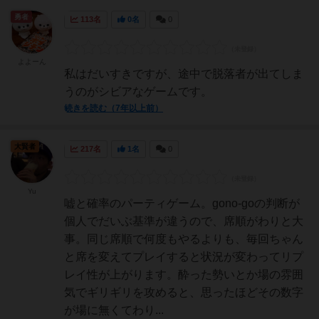
勇者
113名
0名
0
よよーん
私はだいすきですが、途中で脱落者が出てしま
うのがシビアなゲームです。
続きを読む（7年以上前）
大賢者
217名
1名
0
Yu
嘘と確率のパーティゲーム。gono-goの判断が
個人でだいぶ基準が違うので、席順がわりと大
事。同じ席順で何度もやるよりも、毎回ちゃん
と席を変えてプレイすると状況が変わってリプ
レイ性が上がります。酔った勢いとか場の雰囲
気でギリギリを攻めると、思ったほどその数字
が場に無くてわり...