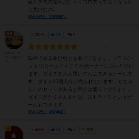
値と予想の差分だけサイコロ失ってなくなった
ら負けなの...
続きを読む（2年弱前）
勇者
300名
0名
0
4才から中2
の4人娘のパ
映画でみる駆け引きを家でできます。ブラフ(ハ
パ
ッタリ)をかますところがポーカーに近いと思い
ます。ダイスを大人買いすればできるゲームで
す。ダイス40個入りが売られています。もちろ
んこのセットがあると気分は盛り上がります。
ダイスがたくさんあれば、ストライクというゲ
ームもできます。
続きを読む（約2年前）
神
609名
4名
0
充実