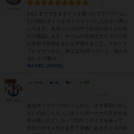
m1114toy
2-6人までできるダイスを使ったブラフゲーム。
1人5個のダイスをダイスカップに入れて一斉に
ふります。全員カップの中で自分のダイスの目
だけ確認します。ゲームの目的はサイコロの目
が全部で何個あるかを予測すること。スタート
プレイヤーから、例えば3が6つという。次の人
はレイズ(数を...
続きを読む（約9年前）
大賢者
334名
1名
0
充実
星野☆船長
超名作！ブラフのゲームなら、まず最初に出し
たいのがこちら（ごきぶりポーカーの方が出る
率が高いけど）カップの中でダイスを振って、
自分のダイスだけを見て全体にあるダイスの目