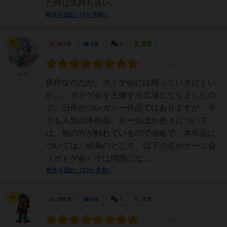
た時は気持ち良い。
続きを読む（5ヶ月前）
神
527名
1名
0
充実
yuki
良作なのだが、ボドゲ会には持っていきにくい
か…。ボドゲ会を主催する立場になりましたの
で、旧作かつレガシー作品ではありますが、今
でも人気の本作品。ルールほか色々について
は、他の方が触れているので省略で。本作品に
ついては、結局のところ、以下の点がゲーム会
（ボドゲ会）では問題にな...
続きを読む（10ヶ月前）
神
208名
3名
0
充実