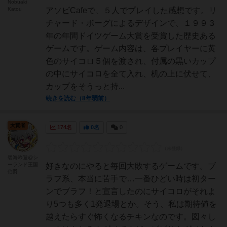
Nobuaki
Katou
アソビCafeで、５人でプレイした感想です。リ
チャード・ボーグによるデザインで、１９９３
年の年間ドイツゲーム大賞を受賞した歴史ある
ゲームです。ゲーム内容は、各プレイヤーに黄
色のサイコロ５個を渡され、付属の黒いカップ
の中にサイコロを全て入れ、机の上に伏せて、
カップをそうっと持...
続きを読む（8年弱前）
大賢者
174名
0名
0
碧海吟遊@シ
ーランド王国
好きなのにやると毎回大敗するゲームです。ブ
伯爵
ラフ系、本当に苦手で…一番ひどい時は初ター
ンでブラフ！と宣言したのにサイコロがそれよ
り5つも多く1発退場とか。そう、私は期待値を
越えたらすぐ怖くなるチキンなのです。図々し