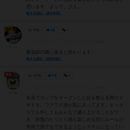
思います。よって、少人...
続きを読む（約5年前）
仙人
76名
0名
0
プトシ
勝負師の隣に座ると終わります。
続きを読む（約5年前）
勇者
165名
0名
0
ちくわ
全員でカップをオープンした目を数える際のド
キドキ、ワクワク感が気に入ってます。ピッタ
リでも外してもみんなで盛り上がることがで
き、終盤のヒリヒリ感も楽しめる割にルールが
単純で誰でもできるようなシステムになってい