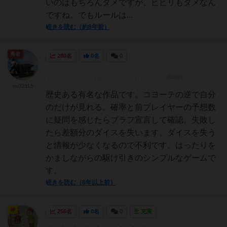
いのはもちろんダメですが、ビビリもダメなん
ですね。でもルールは...
続きを読む（約8年前）
勇者
280名
0名
0
nu32115
歴史ある有名な作品です。コヨーテの逆で自分
のだけが見れる。確率と前プレイヤーの予想数
に疑問を感じたらブラフ宣言して確認。失敗し
たら差額分のダイスを失います。ダイスを失う
と情報が少なくなるので不利です。はったりを
かましながらの駆け引きのシンプルなゲームで
す。
続きを読む（8年以上前）
神
256名
0名
0
充実