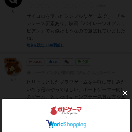
Q
サイコロを使ったシンプルなゲームです。チキ
ンレース要素あり。映画「パイレーツオブカリ
ビアン」でも似たようなので遊ばれていました
ね。
続きを読む（6年弱前）
大賢者
234名
1名
0
充実
レーティングが非公開に設定されたユーザー
まり
ヒリヒリとしたブラフゲームを手軽に楽しみた
いなら是非やってほしい、ボードゲーマー向け
のゲーム。とりわけギャンブラー気質な方や直
感がよく働く方におすすめです！私はというと
ギャンブラー気質。このゲーム大好きです🥰ど
んなゲームにも好き嫌いは別れますが、ブラフ
は顕著だと思います。一...