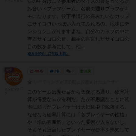
ドゲごりさん
壺の中身は…？参加者のダイスの目を当てる読
み合い・ブラフゲーム。名前の通りブラフがキ
モになります。後丁半博打の壺みたいなカップ
にサイコロいっぱい入れてふれるの、地味にテ
ンション上がりますよね。自分のカップの中に
有るサイコロの目、相手の宣言したサイコロの
目の数を参考にして、他...
続きを読む（7年以上前）
皇帝
286名
2名
0
充実
レーティングが非公開に設定されたユーザー
アソビツクー
このゲームは見た目から想像する通り、確率計
ス
算が得意な者が有利だ。だが不思議なことに確
率に頼ったプレイヤーは大抵途中で脱落する。
なぜなら確率計算には「各プレイヤーの性格」
や「場の雰囲気」といった要素が入らないし、
そもそも宣言したプレイヤーが確率を熟知して