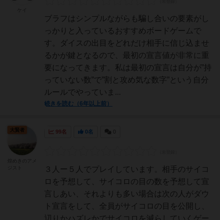
ケイ
ブラフはシンプルながらも騙し合いの要素がし
っかりと入っているおすすめボードゲームで
す。ダイスの出目をどれだけ相手に信じ込ませ
るかが鍵となるので、最初の宣言値が非常に重
要になってきます。私は最初の宣言は自分が”持
っていない数”で”割と攻め気な数字”という自分
ルールでやっていま...
続きを読む（6年以上前）
大賢者
99名
0名
0
煌めきのアメ
ジスト
３人ー５人でプレイしています。相手のサイコ
ロを予想して、サイコロの目の数を予想して宣
言しあい、それよりも多い場合は次の人がダウ
ト宣言をして、全員がサイコロの目を公開し、
辺りかハズレかでサイコロを減らしていくゲー