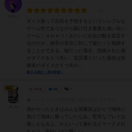
おぱちょ
ダイス振って出目を予想するというシンプルな
ゲーム性でありながら駆け引き要素も強い良い
ゲーム！４が４つ！みたいに出目の数を宣言す
るのだが、相手の宣言に対して嘘だ！と指摘す
ることができる。嘘だった場合、指摘された側
がダイスを１つ失い、宣言通りだった場合は指
摘者のダイスが１つ失わ...
続きを読む（約4年前）
仙人
116名
0名
0
レーティングが非公開に設定されたユーザー
sh_jsa
僕がやったときはみんな慎重派ばかりで地味に
負けて地味に勝っていたなあ。堅実なプレイは
毒にもなるよ。かといって暴れるとマークされ
ちゃう。面白いけど難しい。