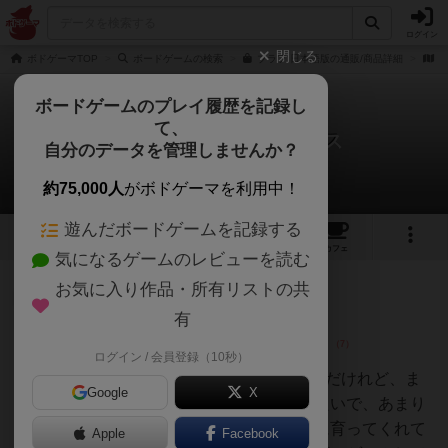
ログイン
閉じる
ボドゲーマTOP
ボードゲームの検索
ブラフ 日本語版の通販/商品詳細
作
ボードゲームのプレイ履歴を記録し
て、
ブラフ / ライアーズダイス
自分のデータを管理しませんか？
53件のレビュー
約75,000人
がボドゲーマを利用中！
遊んだボードゲームを記録する
16
5
53
307
トップ
画像
動画
レビュー
カフェ
気になるゲームのレビューを読む
お気に入り作品・所有リストの共
仙人
102名
1名
2
有
ログイン / 会員登録（10秒）
くみ
playte版をプレイ。私は好きなのだけれど、ま
Google
X
だ息子はハッタリや嘘が苦手みたいで、あまり
好きではなさそうでした。素直に育ってくれて
Apple
Facebook