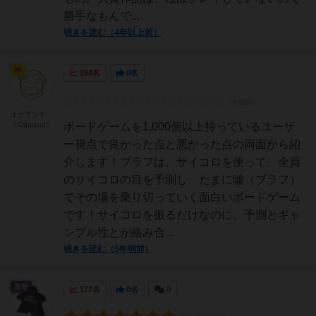
勝手なもんで...
続きを読む（4年以上前）
神
298名
0名
オグランド
（Oguland）
ボードゲームを1,000個以上持っているユーザ
ー視点で良かった点と悪かった点の両面から紹
介します！ブラフは、サイコロを使って、全員
のサイコロの目を予測し、たまに嘘（ブラフ）
でその場を乗り切っていく面白いボードゲーム
です！サイコロを振るだけなのに、予測とギャ
ンブル性とが絡み合...
続きを読む（5年弱前）
皇帝
177名
0名
0