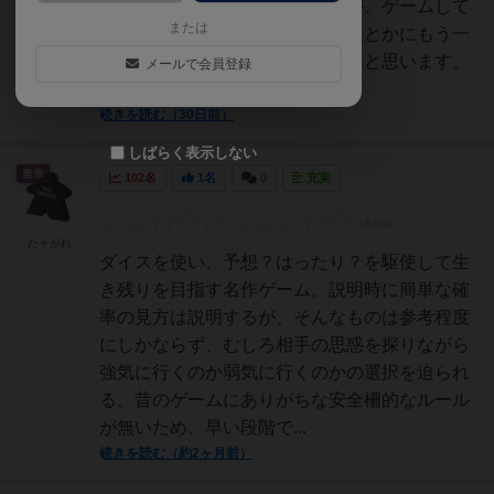
るなぁとしみじみ感動しましたが、ゲームして
または
くれなきゃ困ります。あと一年後とかにもう一
度出してみて、プレイしてみようと思います。
メールで会員登録
このゲームで私に...
続きを読む（30日前）
しばらく表示しない
皇帝
102名
1名
0
充実
たそがれ
ダイスを使い、予想？はったり？を駆使して生
き残りを目指す名作ゲーム。説明時に簡単な確
率の見方は説明するが、そんなものは参考程度
にしかならず、むしろ相手の思惑を探りながら
強気に行くのか弱気に行くのかの選択を迫られ
る。昔のゲームにありがちな安全柵的なルール
が無いため、早い段階で...
続きを読む（約2ヶ月前）