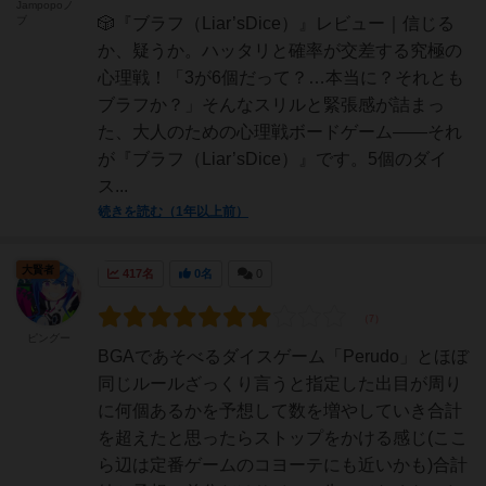
Jampopoノ
ブ
🎲『ブラフ（Liar’sDice）』レビュー｜信じる
か、疑うか。ハッタリと確率が交差する究極の
心理戦！「3が6個だって？…本当に？それとも
ブラフか？」そんなスリルと緊張感が詰まっ
た、大人のための心理戦ボードゲーム――それ
が『ブラフ（Liar’sDice）』です。5個のダイ
ス...
続きを読む（1年以上前）
大賢者
417名
0名
0
ピングー
BGAであそべるダイスゲーム「Perudo」とほぼ
同じルールざっくり言うと指定した出目が周り
に何個あるかを予想して数を増やしていき合計
を超えたと思ったらストップをかける感じ(ここ
ら辺は定番ゲームのコヨーテにも近いかも)合計