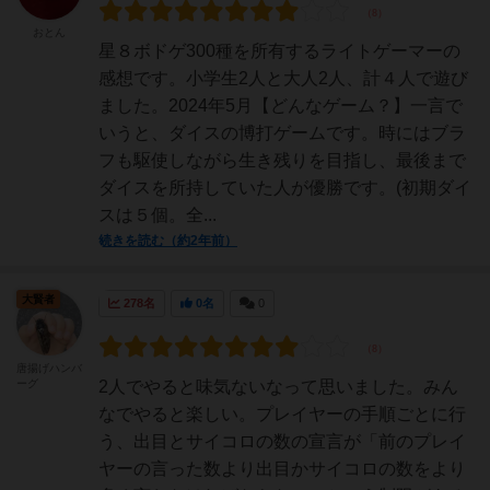
おとん
星８ボドゲ300種を所有するライトゲーマーの
感想です。小学生2人と大人2人、計４人で遊び
ました。2024年5月【どんなゲーム？】一言で
いうと、ダイスの博打ゲームです。時にはブラ
フも駆使しながら生き残りを目指し、最後まで
ダイスを所持していた人が優勝です。(初期ダイ
スは５個。全...
続きを読む（約2年前）
大賢者
278名
0名
0
唐揚げハンバ
ーグ
2人でやると味気ないなって思いました。みん
なでやると楽しい。プレイヤーの手順ごとに行
う、出目とサイコロの数の宣言が「前のプレイ
ヤーの言った数より出目かサイコロの数をより