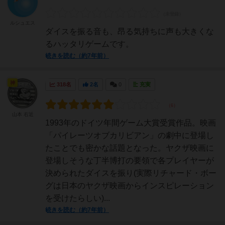
ルシュエス
ダイスを振る音も、昂る気持ちに声も大きくな
るハッタリゲームです。
続きを読む（約7年前）
神
318名
2名
0
充実
山本 右近
1993年のドイツ年間ゲーム大賞受賞作品。映画
「パイレーツオブカリビアン」の劇中に登場し
たことでも密かな話題となった。ヤクザ映画に
登場しそうな丁半博打の要領で各プレイヤーが
決められたダイスを振り(実際リチャード・ボー
グは日本のヤクザ映画からインスピレーション
を受けたらしい)...
続きを読む（約7年前）