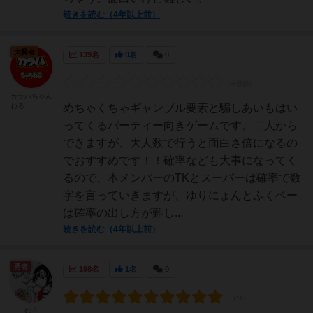
続きを読む（4年以上前）
大賢者
139名
0名
0
カラハちゃん
ねる
めちゃくちゃギャンブル要素と騙しあいもはい
ってくるパーティー向きゲームです。二人から
できますが、大人数で行うと面白さ倍になるの
でおすすめです！！確率なども大事になってく
るので、本メンバーのTKとスーパーは確率で数
字を言っていきますが、ゆりにょんとふくベー
は確率の出し方が難し...
続きを読む（4年以上前）
勇者
198名
1名
0
むう