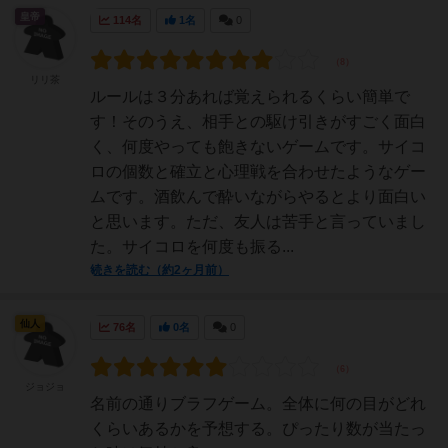
皇帝
114名
1名
0
リリ茶
ルールは３分あれば覚えられるくらい簡単で
す！そのうえ、相手との駆け引きがすごく面白
く、何度やっても飽きないゲームです。サイコ
ロの個数と確立と心理戦を合わせたようなゲー
ムです。酒飲んで酔いながらやるとより面白い
と思います。ただ、友人は苦手と言っていまし
た。サイコロを何度も振る...
続きを読む（約2ヶ月前）
仙人
76名
0名
0
ジョジョ
名前の通りブラフゲーム。全体に何の目がどれ
くらいあるかを予想する。ぴったり数が当たっ