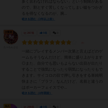
多く言わなければならない」という制限がある
ので、割とすぐ苦しくなってしまい嘘をつかざ
るを得なくなるのが、腕...
続きを読む（3年以上前）
大賢者
267名
0名
0
たべちん☃☃
一緒にプレイするメンバー次第と言えばどのゲ
ームもそうなんだけど、簡単に盛り上がります
◎また、自分でも思いもよらない出目が出たり
することで強気になったり弱気になったりもで
きます。サイコロの目で押し引きをする単純明
快まさに「ブラフ」なんだけど、名前と違うの
はポーカーフェイスでや...
続きを読む（4年弱前）
仙人
298名
0名
0