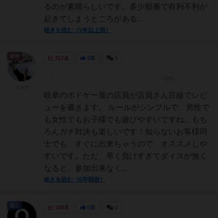
るのが素晴らしいです。多少順番で有利不利が
起きてしまうところがある...
続きを読む（5年以上前）
皇帝
317名
2名
0
ショウ
岐阜のボドゲー屋の店員が店員さん目線でレビ
ューを書きます。 ルールがシンプルで、男性で
も女性でもお子様でも遊びやすいですね。もち
ろんガチ対決も楽しいです！知らないお客様同
士でも、すぐに出来ちゃうので、オススメしや
すいです。ただ、早く負けすぎてダイスが無く
なると、参加出来なく...
続きを読む（6年弱前）
国王
108名
0名
0