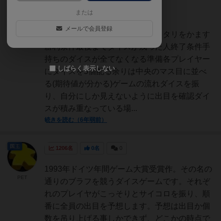
たまご
または
369名
1名
0
充実
メールで会員登録
ゲームの目的ダイスを使ってハッタリをかます
TJ
勝利条件最後までダイスが残った人終了条件手
持ちのダイスが全てなくなる準備各プレイヤー
しばらく表示しない
にダイスを5個配る余りは中央のマス目に並べ
る(期待値が分かる)ゲームの流れダイスを振
り、自分にしか見えないように出目を確認ダイ
スが積み重なっている場...
続きを読む（6年弱前）
国王
1206名
0名
0
1993年ドイツ年間ゲーム大賞受賞作。その名の
PET
通りのブラフを競うダイスゲームです。それぞ
れのプレイヤがこっそりとサイコロを振り、順
番に全員の出目を予想します。予想は出目か個
数を吊り上げる事しかできず、どこかの時点で