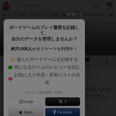
ログイン
閉じる
ボドゲーマTOP
ボードゲームの検索
ブラフ 日本語版の通販/商品詳細
作
ボードゲームのプレイ履歴を記録し
て、
ブラフ / ライアーズダイス
自分のデータを管理しませんか？
3件のルール/インスト
約75,000人
がボドゲーマを利用中！
遊んだボードゲームを記録する
16
5
53
307
トップ
画像
動画
レビュー
カフェ
気になるゲームのレビューを読む
お気に入り作品・所有リストの共
国王
97名
0名
0
有
自分がプレイしやすくするために作成したもの
ログイン / 会員登録（10秒）
モッカ
です。ルールの正確性までは保証できません。
Google
X
参考にして下さい。
続きを読む（約2年前）
Apple
Facebook