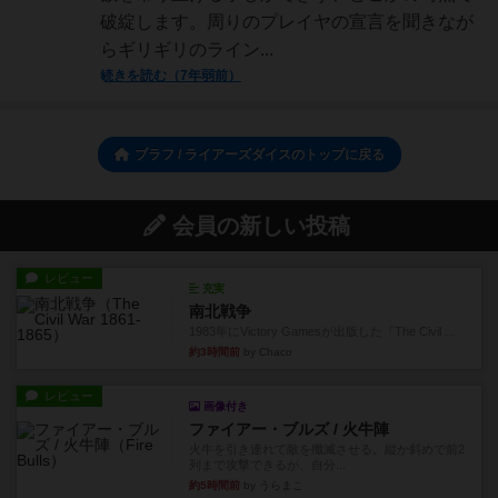
破綻します。周りのプレイヤの宣言を聞きなが
らギリギリのライン...
続きを読む（7年弱前）
ブラフ / ライアーズダイスのトップに戻る
会員の新しい投稿
レビュー
充実
南北戦争
1983年にVictory Gamesが出版した『The Civil ...
約3時間前
by Chaco
レビュー
画像付き
ファイアー・ブルズ / 火牛陣
火牛を引き連れて敵を殲滅させる。縦か斜めで前2
列まで攻撃できるが、自分...
約5時間前
by うらまこ