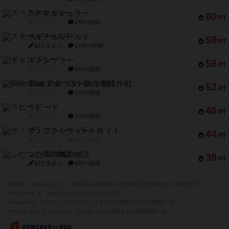
スペクタキュラー
60
PT
紹介文なし
1件の投稿
スモールワールド
59
PT
紹介文あり
13件の投稿
ギャンブラー
58
PT
紹介文なし
2件の投稿
Bitter End ブタペスト救出作戦
52
PT
紹介文なし
1件の投稿
ラピード
46
PT
紹介文なし
1件の投稿
ザ・フラッフィー・ライト
44
PT
紹介文なし
0件の投稿
ふたつの城の物語
39
PT
紹介文あり
6件の投稿
※Apple、Apple のロゴ は、米国および他の国々で登録されたApple Inc.の商標です。
※App Store は、Apple Inc.のサービスマークです。
※Android は、グーグル インコーポレイテッドの商標または登録商標です。
※Google Play とそのロゴは、Google Inc.の商標または登録商標です。