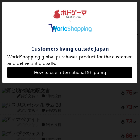
クルティボ
203
PT
紹介文なし
1件の投稿
1809
112
PT
紹介文あり
1件の投稿
ファースト・イン・フライト
108
PT
紹介文あり
3件の投稿
モズビ－ズ・レイダ－ズ
94
PT
紹介文あり
1件の投稿
テンプテーション
79
PT
紹介文なし
2件の投稿
インドネシア
78
PT
紹介文あり
2件の投稿
宵と暁の呪文書
75
PT
紹介文あり
8件の投稿
リスボン・トラム 28
73
PT
紹介文あり
9件の投稿
アマナイト
73
PT
紹介文なし
1件の投稿
ブラヴェスト
66
PT
紹介文なし
1件の投稿