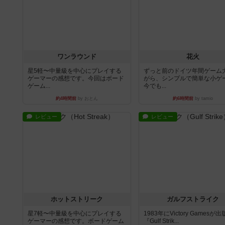
ワンラウンド
花火
星5軽〜中量級を中心にプレイする
ずっと前のドイツ年間ゲーム
ゲーマーの感想です。今回はボード
がら、シンプルで簡単な小ゲ
ゲーム...
今でも...
約4時間前
by おとん
約6時間前
by tamio
レビュー
レビュー
ホットストリーク
ガルフストライク
星7軽〜中量級を中心にプレイする
1983年にVictory Gamesが
ゲーマーの感想です。ボードゲーム
『Gulf Strik...