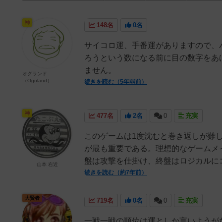
神
148名
0名
サイコロ運、手番運がありますので、
ろうという数になる前に目の数字をあ
ません。
オグランド
（Oguland）
続きを読む（5年弱前）
神
477名
2名
0
充実
このゲームは1度沈むと巻き返しが難
が最も重要である。理想的なゲームメ
盤は攻撃を仕掛け、終盤はロジカルにコ
山本 右近
続きを読む（約7年前）
大賢者
719名
0名
0
充実
一戦一戦の順位は運としか言いようが