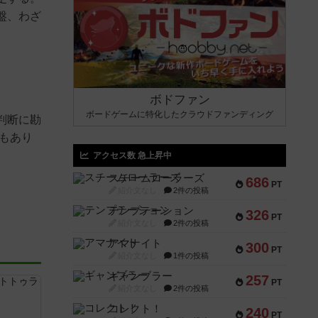
盤、わざ
ボドファン
ボードゲームに特化したクラウドファンディング
判断に勘
もあり
アクセス数 急上昇中
スチームローラーズ
686
PT
紹介文なし
2件の投稿
テンプテーション
326
PT
紹介文なし
2件の投稿
アマナイト
300
PT
紹介文なし
1件の投稿
ギャンブラー
257
PT
紹介文なし
2件の投稿
コレクト！
240
PT