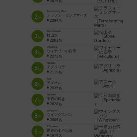
2415名
Terraforming Mars
2
テラフォーミングマーズ
位
2394名
Stone Garden
3
枯山水
位
2281名
Viticulture
4
ワイナリーの四季
位
2272名
Agricola
5
アグリコラ
位
2119名
Azul
6
アズール
位
2035名
Splendor
7
宝石の煌き
位
2028名
Wingspan
8
ウイングスパン
位
2006名
7 Wonders
9
世界の七不思議
位
1919名