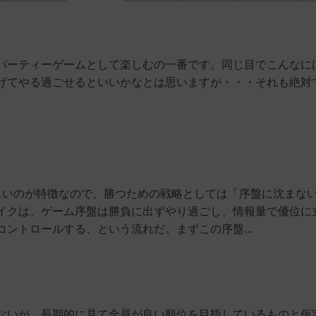
パーティーゲームとして楽しむの一番です。同じ目でこんなに
げてやる過ごせるといいかなとは思いますが・・・それも絶対
しいのが特徴なので、勝つための戦略としては「序盤に沈まな
イクは、ゲーム序盤は勝負に出ずやり過ごし、情報量で優位に
ントロールする、という流れだ。まずこの序盤...
ないが、長期的に見て全員が良い順位を目指しているものと仮