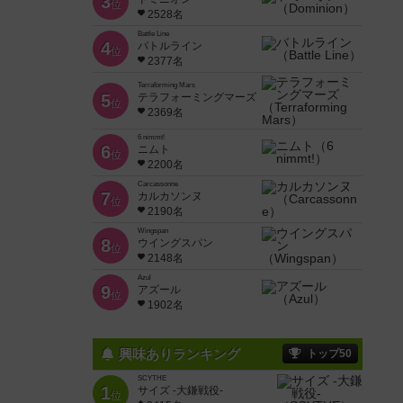
3
位
2528名
Battle Line
4
バトルライン
位
2377名
Terraforming Mars
5
テラフォーミングマーズ
位
2369名
6 nimmt!
6
ニムト
位
2200名
Carcassonne
7
カルカソンヌ
位
2190名
Wingspan
8
ウイングスパン
位
2148名
Azul
9
アズール
位
1902名
興味ありランキング
トップ50
SCYTHE
1
サイズ -大鎌戦役-
位