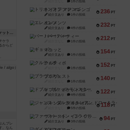
紹介文なし
1件の投稿
トリオンフ ア マレンゴ
236
PT
紹介文あり
1件の投稿
エレメンツ
232
PT
紹介文あり
4件の投稿
チケットトゥライド / チケットトゥライドアメリカ
バー！パーティー
212
PT
チケラ
紹介文なし
1件の投稿
るからど
ギョッと
154
PT
紹介文あり
1件の投稿
ん
クルティボ
152
PT
紹介文なし
1件の投稿
ブラヴェスト
140
PT
紹介文なし
1件の投稿
ドブル：ポケットモンスター
122
PT
紹介文あり
4件の投稿
ジャンヌ・ダルク-オルレアン ドロー＆ライト
118
PT
紹介文なし
5件の投稿
ファースト・イン・フライト
94
PT
紹介文あり
3件の投稿
ぶんプレ
す。なん
ダイススローン