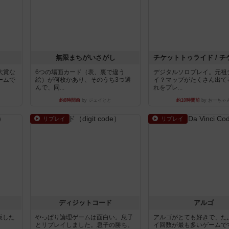
無限まちがいさがし
大賞な
6つの場面カード（表、裏で違う
デジタルソロプレイ。元祖
ームで
絵）が何枚かあり、そのうち3つ選
イ？マップがたくさん出て
んで、同...
れをプレ...
約8時間前
by ジェイとと
約10時間前
by おーちゃ
リプレイ
リプレイ
ディジットコード
アルゴ
出版した
やっぱり論理ゲームは面白い。息子
アルゴがとても好きで、た
とリプレイしました。息子の勝ち。
イ回数が最も多いゲームで