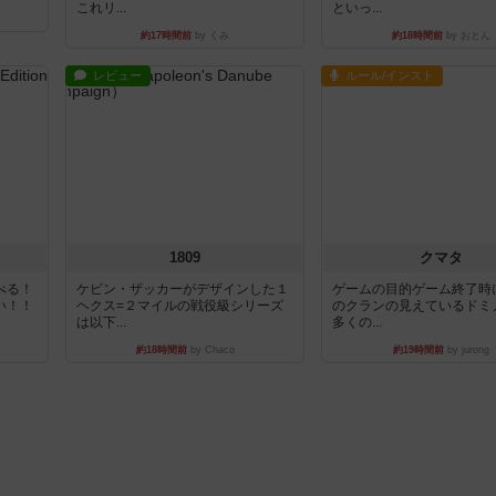
これリ...
といっ...
約17時間前
by くみ
約18時間前
by おとん
レビュー
ルール/インスト
1809
クマタ
べる！
ケビン・ザッカーがデザインした１
ゲームの目的ゲーム終了時
い！！
ヘクス=２マイルの戦役級シリーズ
のクランの見えているドミ
は以下...
多くの...
約18時間前
by Chaco
約19時間前
by jurong