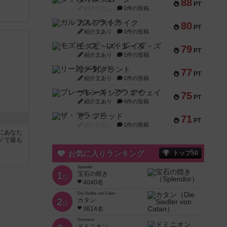
88
PT
紹介文なし
1件の投稿
ガルフストライク
80
PT
紹介文あり
1件の投稿
モズビ－ズ・レイダ－ズ
79
PT
紹介文あり
1件の投稿
リー対グラント
77
PT
紹介文あり
1件の投稿
ブレーキング・アウェイ
75
PT
紹介文あり
4件の投稿
ザ・フラッド
71
PT
紹介文なし
1件の投稿
にあなた
ノで最も
お気に入りランキング
トップ50
Splendor
1
宝石の煌き
位
4040名
Die Siedler von Catan
2
カタン
位
3614名
Dominion
ドミニオン