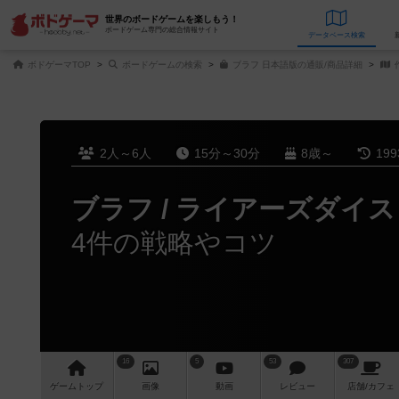
世界のボードゲームを楽しもう！
ボードゲーム専門の総合情報サイト
データベース
検
ボドゲーマTOP
ボードゲームの検索
ブラフ 日本語版の通販/商品詳細
2人～6人
15分～30分
8歳～
19
ブラフ / ライアーズダイス
4件の戦略やコツ
16
5
53
307
ゲーム
トップ
画像
動画
レビュー
店舗/
カフェ