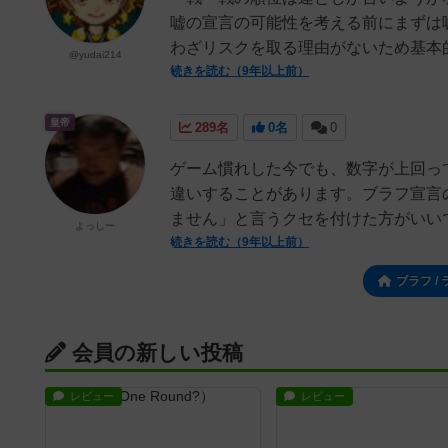
嘘の宣言の可能性を考える前にまずは
わざリスクを取る理由がないため基本的
@yudai214
続きを読む（9年以上前）
皇帝
289名
0名
0
ゲーム慣れした今でも、数字が上回っ
違いすることがあります。ブラフ宣言の
ません」と言うクセを付けた方がいいで
よっしー
続きを読む（9年以上前）
ブラフ 
会員の新しい投稿
レビュー
レビュー