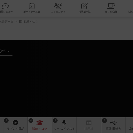
索
新着レビュー
ボードゲーム会
コミュニティ
掲示板一覧
作品データ
戦略やコツ
93年～
1
4
3
1
リプレイ
日記
戦略
・コツ
ルール
/インスト
掲示板
拡張/関連
作
次