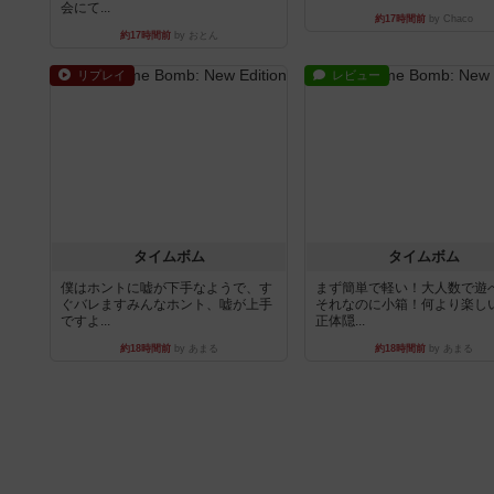
会にて...
約17時間前
by Chaco
約17時間前
by おとん
リプレイ
レビュー
タイムボム
タイムボム
僕はホントに嘘が下手なようで、す
まず簡単で軽い！大人数で遊
ぐバレますみんなホント、嘘が上手
それなのに小箱！何より楽し
ですよ...
正体隠...
約18時間前
by あまる
約18時間前
by あまる