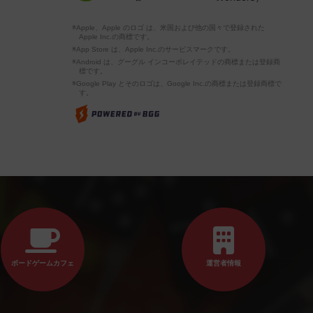
※Apple、Apple のロゴ は、米国および他の国々で登録された
Apple Inc.の商標です。
※App Store は、Apple Inc.のサービスマークです。
※Android は、グーグル インコーポレイテッドの商標または登録商
標です。
※Google Play とそのロゴは、Google Inc.の商標または登録商標で
す。
ボードゲームカフェ
運営者情報