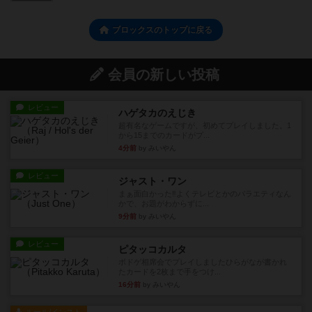
ブロックスのトップに戻る
会員の新しい投稿
レビュー
ハゲタカのえじき
超有名なゲームですが、初めてプレイしました。1
から15までのカードがプ...
4分前
by みいやん
レビュー
ジャスト・ワン
まぁ面白かった‼️よくテレビとかのバラエティなん
かで、お題がわからずに...
9分前
by みいやん
レビュー
ピタッコカルタ
ボドゲ相席会でプレイしましたひらがなが書かれ
たカードを2枚まで手をつけ...
16分前
by みいやん