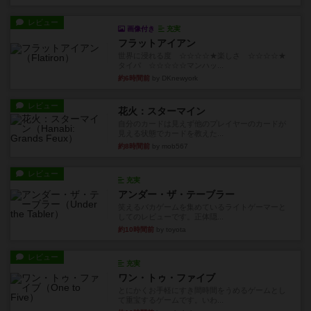
レビュー
画像付き
充実
フラットアイアン
世界に浸れる度 ☆☆☆☆★楽しさ ☆☆☆☆★
タイパ ☆☆☆☆☆マンハッ...
約6時間前
by DKnewyork
レビュー
花火：スターマイン
自分のカードは見えず他のプレイヤーのカードが
見える状態でカードを教えた...
約8時間前
by mob567
レビュー
充実
アンダー・ザ・テーブラー
笑えるバカゲームを集めているライトゲーマーと
してのレビューです。正体隠...
約10時間前
by toyota
レビュー
充実
ワン・トゥ・ファイブ
とにかくお手軽にすき間時間をうめるゲームとし
て重宝するゲームです。いわ...