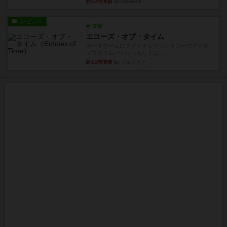
約12時間前
by nabekoh
レビュー
充実
エコーズ・オブ・タイム
カードゲームにファイナルファンタジーのアクテ
ィブタイムバトル（もしくは...
約16時間前
by ジェイとと