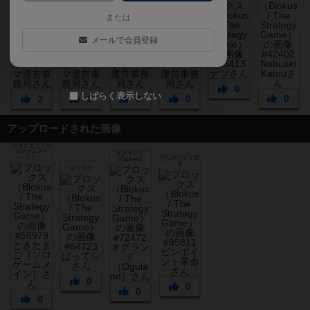
または
メールで会員登録
0
しばらく表示しない
0
2
1
0
0
アップロードされた画像
ときたまご［ソ
ロゲームメイ
オグランド
ン］
ピンポイント革
（Oguland）
命
ばってら
0
0
0
0