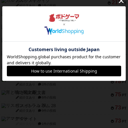
ガルフストライク
217
PT
紹介文あり
1件の投稿
クルティボ
203
PT
紹介文なし
1件の投稿
1809
112
PT
紹介文あり
1件の投稿
ファースト・イン・フライト
108
PT
紹介文あり
3件の投稿
モズビ－ズ・レイダ－ズ
94
PT
紹介文あり
1件の投稿
テンプテーション
79
PT
紹介文なし
2件の投稿
インドネシア
78
PT
紹介文あり
2件の投稿
宵と暁の呪文書
75
PT
紹介文あり
8件の投稿
リスボン・トラム 28
73
PT
紹介文あり
9件の投稿
アマナイト
73
PT
紹介文なし
1件の投稿