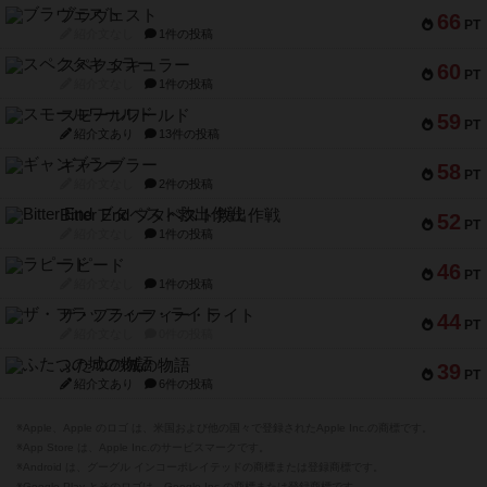
ブラヴェスト
66
PT
紹介文なし
1件の投稿
スペクタキュラー
60
PT
紹介文なし
1件の投稿
スモールワールド
59
PT
紹介文あり
13件の投稿
ギャンブラー
58
PT
紹介文なし
2件の投稿
Bitter End ブタペスト救出作戦
52
PT
紹介文なし
1件の投稿
ラピード
46
PT
紹介文なし
1件の投稿
ザ・フラッフィー・ライト
44
PT
紹介文なし
0件の投稿
ふたつの城の物語
39
PT
紹介文あり
6件の投稿
※Apple、Apple のロゴ は、米国および他の国々で登録されたApple Inc.の商標です。
※App Store は、Apple Inc.のサービスマークです。
※Android は、グーグル インコーポレイテッドの商標または登録商標です。
※Google Play とそのロゴは、Google Inc.の商標または登録商標です。