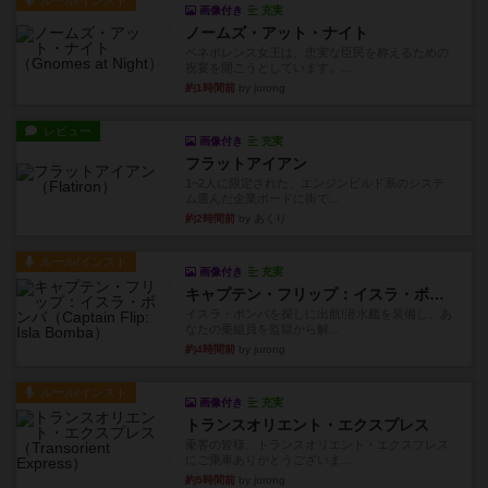
ルール/インスト
画像付き
充実
ノームズ・アット・ナイト
ベネボレンス女王は、忠実な臣民を称えるための
祝宴を開こうとしています。...
約1時間前
by jurong
レビュー
画像付き
充実
フラットアイアン
1~2人に限定された、エンジンビルド系のシステ
ム選んだ企業ボードに街で...
約2時間前
by あくり
ルール/インスト
画像付き
充実
キャプテン・フリップ：イスラ・ボンバ
イスラ・ボンバを探しに出航!潜水艦を装備し、あ
なたの乗組員を監獄から解...
約4時間前
by jurong
ルール/インスト
画像付き
充実
トランスオリエント・エクスプレス
乗客の皆様、トランスオリエント・エクスプレス
にご乗車ありがとうございま...
約5時間前
by jurong