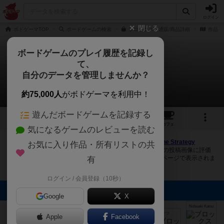
ログイン
閉じる
ボドゲーマTOP
ボードゲームの検索
ブロックスの通販/商品詳細
作品デ
ボードゲームのプレイ履歴を記録し
て、
ブロックス
自分のデータを管理しませんか？
10件の画像
約75,000人
がボドゲーマを利用中！
遊んだボードゲームを記録する
10
7
74
401
トップ
画像
動画
レビュー
カフェ
気になるゲームのレビューを読む
ボドゲーマにログインすると、
「ブロックス（Blokus / The Strategy
お気に入り作品・所有リストの共
Game）」
の画像をアップロード出来たり、他のユーザーの投稿画像に評価
を付けることができます。また、トップ6の画像は様々なページで表示されま
有
す。
ログイン / 会員登録（10秒）
トップに表示される画像
Google
X
ボドゲーマ運営
ボドゲーマ運営
ボドゲーマ運営
ボドゲーマ運営
Nobuaki Katou
事務局
事務局
事務局
事務局
ナツ
Apple
Facebook