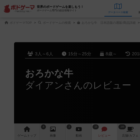
世界のボードゲームを楽しもう！
ボードゲーム専門の総合情報サイト
データベース
検
ボドゲーマTOP
ボードゲームの検索
おろかな牛 日本語版の通販/商品詳細
3人～6人
15分～25分
8歳～
20
おろかな牛
ダイアンさんのレビュー
8
2
16
106
ゲーム
トップ
画像
動画
レビュー
店舗/
カフェ