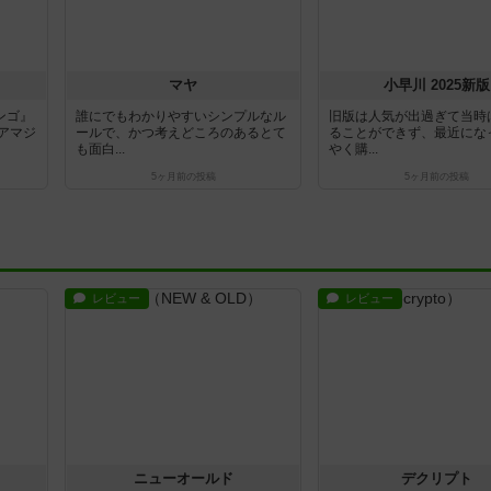
マヤ
小早川 2025新版
ンゴ』
誰にでもわかりやすいシンプルなル
旧版は人気が出過ぎて当時
アマジ
ールで、かつ考えどころのあるとて
ることができず、最近にな
も面白...
やく購...
5ヶ月前
の投稿
5ヶ月前
の投稿
レビュー
レビュー
ニューオールド
デクリプト