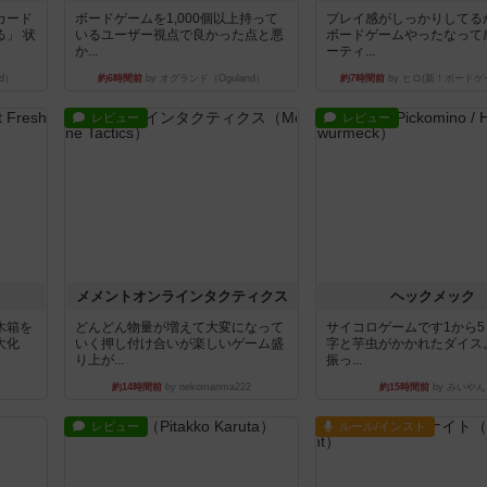
カード
ボードゲームを1,000個以上持って
プレイ感がしっかりしてる
」 状
いるユーザー視点で良かった点と悪
ボードゲームやったなって
か...
ーティ...
d）
約6時間前
by オグランド（Oguland）
約7時間前
by ヒロ(新！ボードゲ
レビュー
レビュー
ュ
メメントオンラインタクティクス
ヘックメック
木箱を
どんどん物量が増えて大変になって
サイコロゲームです1から
大化
いく押し付け合いが楽しいゲーム盛
字と芋虫がかかれたダイス
り上が...
振っ...
約14時間前
by nekomanma222
約15時間前
by みいやん
レビュー
ルール/インスト