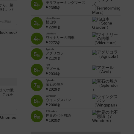
2
テラフォーミングマーズ
位
から、超
2395名
感じ。パ
Stone Garden
3
ーム家族)
枯山水
位
2280名
Viticulture
4
ワイナリーの四季
位
2272名
Agricola
5
アグリコラ
位
2120名
Azul
6
アズール
位
2034名
Splendor
7
宝石の煌き
位
2029名
5までの数
。これを
Wingspan
8
ウイングスパン
位
2006名
7 Wonders
9
世界の七不思議
位
1920名