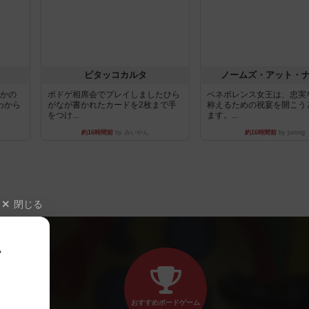
ピタッコカルタ
ノームズ・アット・
とかの
ボドゲ相席会でプレイしましたひら
ベネボレンス女王は、忠実
わから
がなが書かれたカードを2枚まで手
称えるための祝宴を開こう
をつけ...
ます。...
約16時間前
by みいやん
約16時間前
by jurong
閉じる
、
おすすめボードゲーム