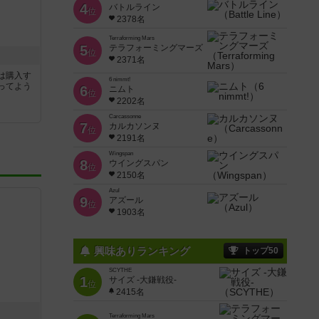
4
バトルライン
位
2378名
Terraforming Mars
5
テラフォーミングマーズ
位
2371名
は購入す
6 nimmt!
ってよう
6
ニムト
位
2202名
Carcassonne
7
カルカソンヌ
位
2191名
Wingspan
8
ウイングスパン
位
2150名
Azul
9
アズール
位
1903名
興味ありランキング
トップ50
SCYTHE
1
サイズ -大鎌戦役-
位
2415名
Terraforming Mars