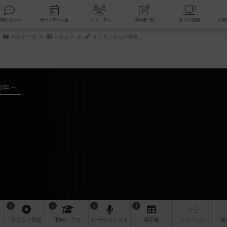
索
新着レビュー
ボードゲーム会
コミュニティ
掲示板一覧
作品データ
レビュー
ダイアンさんの投稿
18年～
2
1
2
1
リプレイ
日記
戦略
・コツ
ルール
/インスト
掲示板
拡張/関連
作
次