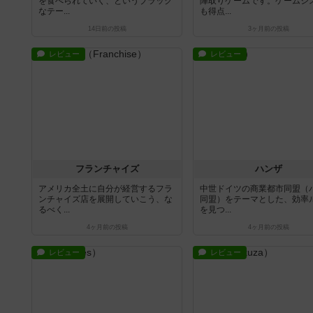
を食べられていく、というブラック
陣取りゲームです。ゲームシ
なテー...
も得点...
14日前
の投稿
3ヶ月前
の投稿
レビュー
レビュー
フランチャイズ
ハンザ
アメリカ全土に自分が経営するフラ
中世ドイツの商業都市同盟（
ンチャイズ店を展開していこう、な
同盟）をテーマとした、効率
るべく...
を見つ...
4ヶ月前
の投稿
4ヶ月前
の投稿
レビュー
レビュー