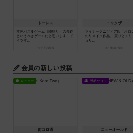
トーレス
ニャクザ
立体パズルゲーム（陣取り）の傑作
ライナークニツィア氏『オロ
というべきゲームだと思います。ド
のリメイク作品。 競りとエリ
イツ年...
ョリ...
4ヶ月前
の投稿
5ヶ月前
の投稿
会員の新しい投稿
レビュー
戦略やコツ
街コロ通
ニューオールド