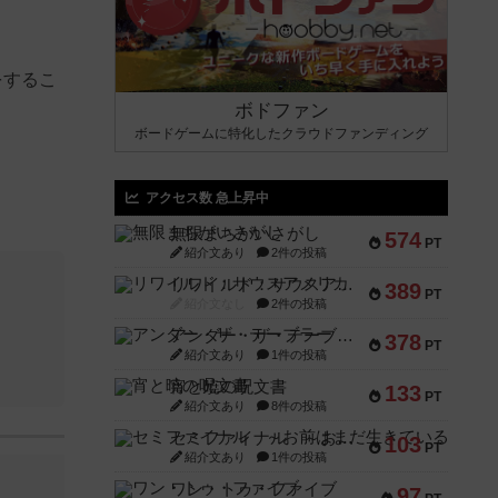
をするこ
ボドファン
ボードゲームに特化したクラウドファンディング
アクセス数 急上昇中
無限まちがいさがし
574
PT
紹介文あり
2件の投稿
リワイルド：サウスアメリカ
389
PT
紹介文なし
2件の投稿
アンダー・ザ・テーブラー
378
PT
紹介文あり
1件の投稿
宵と暁の呪文書
133
PT
紹介文あり
8件の投稿
セミファイナル ～お前はまだ生きている～
103
PT
紹介文あり
1件の投稿
ワン・トゥ・ファイブ
97