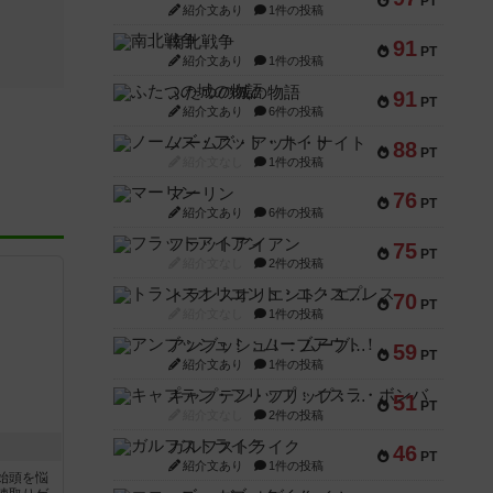
PT
紹介文あり
1件の投稿
南北戦争
91
PT
紹介文あり
1件の投稿
ふたつの城の物語
91
PT
紹介文あり
6件の投稿
ノームズ・アット・ナイト
88
PT
紹介文なし
1件の投稿
マーリン
76
PT
紹介文あり
6件の投稿
フラットアイアン
75
PT
紹介文なし
2件の投稿
トランスオリエント・エクスプレス
70
PT
紹介文なし
1件の投稿
アンブッシュ！：ムーブアウト！
59
PT
紹介文あり
1件の投稿
キャプテン・フリップ：イスラ・ボンバ
51
PT
紹介文なし
2件の投稿
ガルフストライク
46
PT
紹介文あり
1件の投稿
始頭を悩