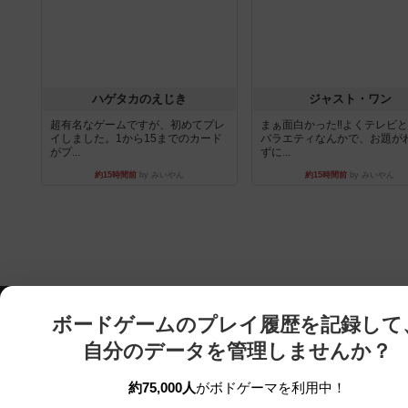
ハゲタカのえじき
ジャスト・ワン
超有名なゲームですが、初めてプレ
まぁ面白かった‼️よくテレビ
イしました。1から15までのカード
バラエティなんかで、お題が
がプ...
ずに...
約15時間前
by みいやん
約15時間前
by みいやん
ボードゲームのプレイ履歴を記録して
自分のデータを管理しませんか？
約75,000人
がボドゲーマを利用中！
ボドゲーマTOP
ボードゲーム通販