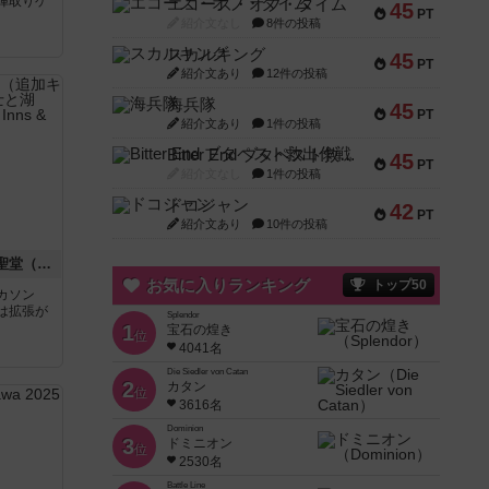
陣取りゲ
エコーズ・オブ・タイム
45
PT
紹介文なし
8件の投稿
スカルキング
45
PT
紹介文あり
12件の投稿
海兵隊
45
PT
紹介文あり
1件の投稿
Bitter End ブタペスト救出作戦
45
PT
紹介文なし
1件の投稿
ドコジャン
42
PT
紹介文あり
10件の投稿
カルカソンヌ：宿舎と大聖堂（追加キット1） / 湖畔の宿と大聖堂 / 騎士と湖
お気に入りランキング
トップ50
カソン
は拡張が
Splendor
1
宝石の煌き
位
4041名
Die Siedler von Catan
2
カタン
位
3616名
Dominion
3
ドミニオン
位
2530名
Battle Line