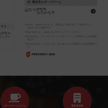
最近見たボードゲーム
Blöde Kuh
おろかな牛
※Apple、Apple のロゴ は、米国および他の国々で登録された
ナイト
Apple Inc.の商標です。
※App Store は、Apple Inc.のサービスマークです。
な臣民を
としてい
※Android は、グーグル インコーポレイテッドの商標または登録商
標です。
※Google Play とそのロゴは、Google Inc.の商標または登録商標で
す。
ボードゲームカフェ
運営者情報