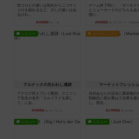
街コロとの違いは初めから二つサイ
ゲーム終了時に、「オールド
コロを振れるなど、少しの違いはあ
とニューカードのどちらもある
るけれ...
態に...
約5時間前
by くみ
約6時間前
by オグランド（Ogulan
レビュー
ルール/インスト
アルナックの失われし遺跡
マーケットフレッシ
アナログ対人プレイ数回。クニツィ
目的あなたの店先に農産物の
ア先生の名作「エルドラドを探し
戦略的に積み重ねて在庫を最
て」にあ...
し、競合...
約9時間前
by おーちゃん
約13時間前
by jurong
レビュー
レビュー