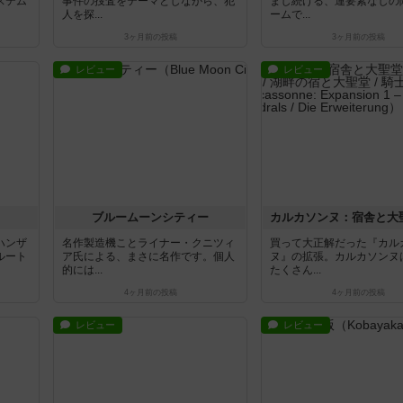
ステム
事件の捜査をテーマとしながら、犯
まし続ける、運要素なしの
人を探...
ームで...
3ヶ月前
の投稿
3ヶ月前
の投稿
レビュー
レビュー
ブルームーンシティー
ハンザ
名作製造機ことライナー・クニツィ
買って大正解だった『カル
ルート
ア氏による、まさに名作です。個人
ヌ』の拡張。カルカソンヌ
的には...
たくさん...
4ヶ月前
の投稿
4ヶ月前
の投稿
レビュー
レビュー