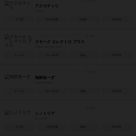
アクロティリ
Akrotiri
2人用
45分前後
13歳～
2014年
スモーク エレクトロ プラス
smoke eleQtro plus
3～4人
15～20分
6歳～
2018年
海鮮魚ーず
Kaisen Wars
2～4人
10～20分
8歳～
2018年
シノミリア
συνομιλία
2人用
15分前後
8歳～
2019年