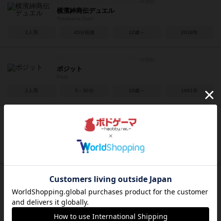
横濱紳商伝デュエル
Yokohama Duel
2人用
45分前後
12歳～
2018年
ポジット
Posit
2人用
5～30分
10歳～
1991年
スコードリーダー / 戦闘指揮官
Squad Leader
2人用
60分前後
14歳～
1977年
オペラ座の怪人
Le Fantôme de l'Opéra
2人用
30分前後
9歳～
2013年