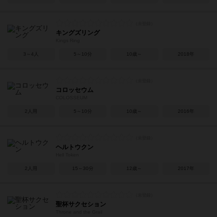
キングズリング
Kings Ring
3～4人
5～10分
10歳～
2018年
コロッセウム
COLOSSEUM
2人用
5～10分
10歳～
2016年
ヘルトウクン
Hell Token
2人用
15～30分
12歳～
2017年
聖杯サクセション
Throne and the Grail