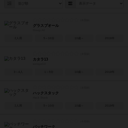
グラスプオール
Grasp All
2人用
5～10分
10歳～
2019年
カタラ13
κατάρα13
3～4人
1～5分
10歳～
2019年
ハックスタック
Hack Stuck
2人用
5～10分
10歳～
2019年
パッチワーク