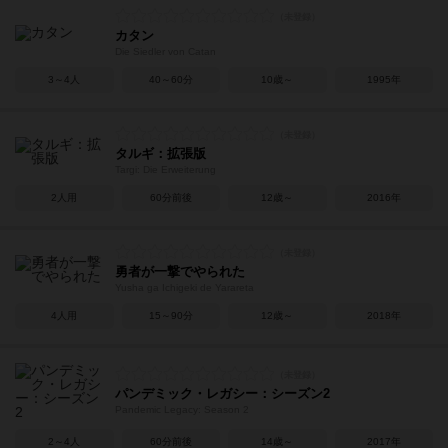
カタン
Die Siedler von Catan
3～4人
40～60分
10歳～
1995年
タルギ：拡張版
Targi: Die Erweiterung
2人用
60分前後
12歳～
2016年
勇者が一撃でやられた
Yusha ga Ichigeki de Yarareta
4人用
15～90分
12歳～
2018年
パンデミック・レガシー：シーズン2
Pandemic Legacy: Season 2
2～4人
60分前後
14歳～
2017年