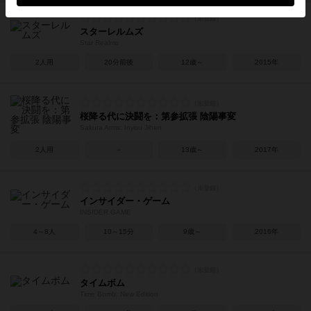
スターレルムズ
Star Realms
2人用
20分前後
12歳～
2015年
桜降る代に決闘を：第参拡張 陰陽事変
Sakura Arms: Inyou Jihen
2人用
－
13歳～
2017年
インサイダー・ゲーム
INSIDER GAME
4～8人
10～15分
9歳～
2016年
タイムボム
Time Bomb: New Edition