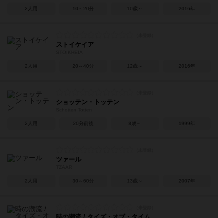
2人用
10～20分
10歳～
2016年
ストイケイア
STOIKHEIA
2人用
20～40分
12歳～
2016年
ショッテン・トッテン
Schotten Totten
2人用
20分前後
8歳～
1999年
ツァール
TZAAR
2人用
30～60分
13歳～
2007年
時の潮流 / タイズ・オブ・タイム