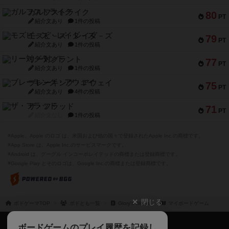
79
PT
紹介文あり
1件の投稿
リー対グラント
77
PT
紹介文あり
1件の投稿
ブレーキング・アウェイ
75
PT
紹介文あり
4件の投稿
ザ・フラッド
71
PT
紹介文なし
1件の投稿
※Apple、Apple のロゴ は、米国および他の国々で登録されたApple Inc.の商標です。
※App Store は、Apple Inc.のサービスマークです。
※Android は、グーグル インコーポレイテッドの商標または登録商標です。
※Google Play とそのロゴは、Google Inc.の商標または登録商標です。
閉じる
ボドゲーマTOP
ボドとも一覧
Glory's Works
マイボードゲーム
ボドゲーマTOP
ボードゲームのプレイ履歴を記録し
て、
ボードゲームを検索する
自分のデータを管理しませんか？