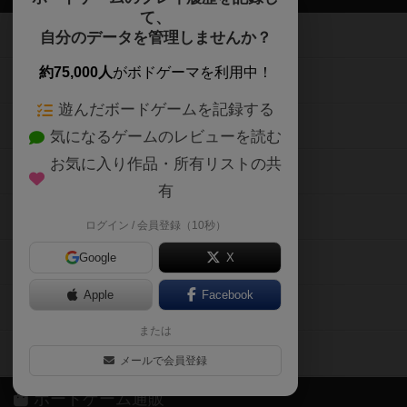
約75,000人
がボドゲーマを利用中！
ボードゲームの新着レビュー
遊んだボードゲームを記録する
ボードゲーム会情報
気になるゲームのレビューを読む
お気に入り作品・所有リストの共
メカニクス特集
有
掲示板・トピックス
ログイン / 会員登録（10秒）
Google
X
ボドとも・会員一覧
Apple
Facebook
ボードゲーム業界コラム
または
ボドゲーマご利用案内
メールで会員登録
ボードゲーム通販
しばらく表示しない
新作・再入荷情報