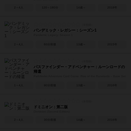
2～4人
120～180分
14歳～
2018年
パンデミック・レガシー：シーズン1
Pandemic Legacy: Season 1
2～4人
60分前後
13歳～
2015年
パスファインダー・アドベンチャー：ルーンロードの
帰還
Pathfinder Adventure Card Game: Rise of the Runelords – Base Set
1～4人
90分前後
13歳～
2016年
ドミニオン：第二版
Dominion (Second Edition)
2～4人
30分前後
14歳～
2016年