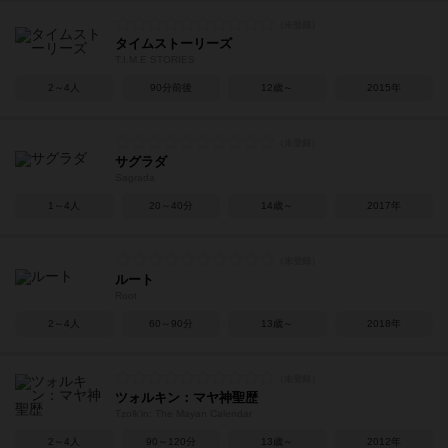
タイムストーリーズ
T.I.M.E STORIES
2～4人
90分前後
12歳～
2015年
サグラダ
Sagrada
1～4人
20～40分
14歳～
2017年
ルート
Root
2～4人
60～90分
13歳～
2018年
ツォルキン：マヤ神聖歴
Tzolk'in: The Mayan Calendar
2～4人
90～120分
13歳～
2012年