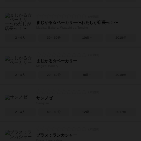
まじかる☆ベーカリー〜わたしが店長っ！〜
Magical Bakery: Watashi ga Tencho
2～4人
30～60分
10歳～
2018年
まじかる☆ベーカリー
Magical Bakery
2～4人
20～40分
8歳～
2018年
サンノゼ
San-jose
2～4人
60～80分
12歳～
2017年
ブラス：ランカシャー
Brass: Lancashire