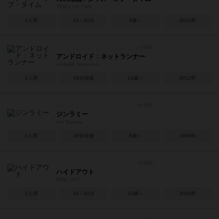
TIDES OF TIME
2人用
15～20分
8歳～
2015年
アンドロイド：ネットランナー
Android: Netrunner
2人用
45分前後
14歳～
2012年
ジンラミー
Gin Rummy
2人用
30分前後
8歳～
1909年
ハイドアウト
HIDE OUT
2人用
10～20分
10歳～
2018年