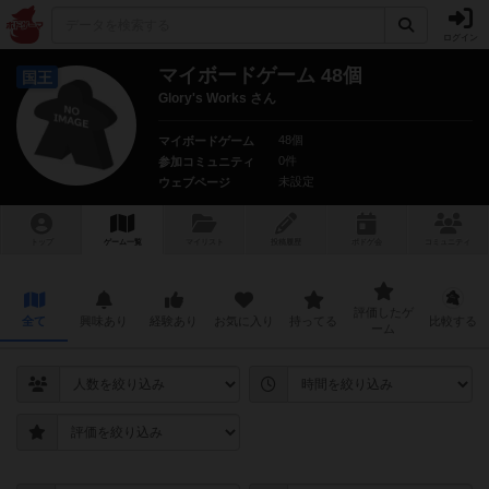
ログイン
マイボードゲーム 48個
国王
Glory's Works さん
48個
マイボードゲーム
0件
参加コミュニティ
未設定
ウェブページ
トップ
ゲーム一覧
マイリスト
投稿履歴
ボ
ドゲ
会
コミュニティ
評価したゲ
全て
興味あり
経験あり
お気に入り
持ってる
比較する
ーム