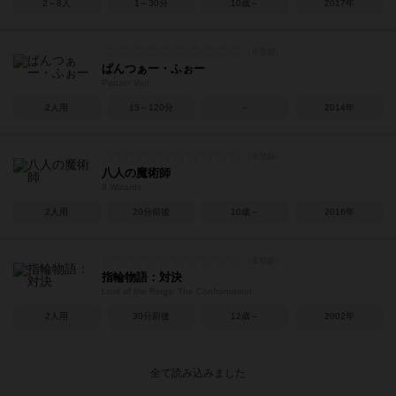
2～8人
1～30分
10歳～
2017年
ぱんつぁー・ふぉー
Panzer Vor!
2人用
15～120分
－
2014年
八人の魔術師
8 Wizards
2人用
20分前後
10歳～
2016年
指輪物語：対決
Lord of the Rings: The Confrontation
2人用
30分前後
12歳～
2002年