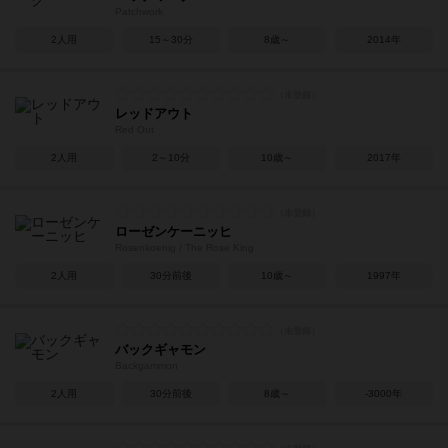
Patchwork
2人用
15～30分
8歳～
2014年
レッドアウト
Red Out
2人用
2～10分
10歳～
2017年
ローゼンケーニッヒ
Rosenkoenig / The Rose King
2人用
30分前後
10歳～
1997年
バックギャモン
Backgammon
2人用
30分前後
8歳～
-3000年