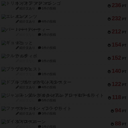
紹介文あり
4件の投稿
バー！パーティー
212
PT
紹介文なし
1件の投稿
ギョッと
154
PT
紹介文あり
1件の投稿
クルティボ
152
PT
紹介文なし
1件の投稿
ブラヴェスト
140
PT
紹介文なし
1件の投稿
ドブル：ポケットモンスター
122
PT
紹介文あり
4件の投稿
ジャンヌ・ダルク-オルレアン ドロー＆ライト
118
PT
紹介文なし
5件の投稿
ファースト・イン・フライト
94
PT
紹介文あり
3件の投稿
ダイススローン
88
PT
紹介文なし
1件の投稿
ガルフストライク
80
PT
紹介文あり
1件の投稿
モズビ－ズ・レイダ－ズ