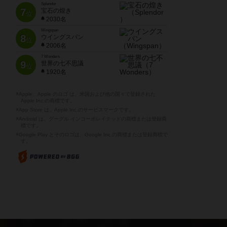
Splendor
7
宝石の煌き
位
2030名
Wingspan
8
ウイングスパン
位
2006名
7 Wonders
9
世界の七不思議
位
1920名
※Apple、Apple のロゴ は、米国および他の国々で登録された
Apple Inc.の商標です。
※App Store は、Apple Inc.のサービスマークです。
※Android は、グーグル インコーポレイテッドの商標または登録商
標です。
※Google Play とそのロゴは、Google Inc.の商標または登録商標で
す。