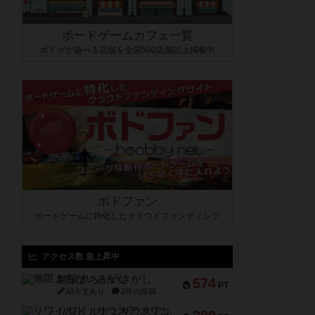
ボードゲームカフェ一覧
ボドゲが遊べる店舗を全国500店舗以上掲載中
ボドファン
ボードゲームに特化したクラウドファンディング
アクセス数 急上昇中
無限まちがいさがし
574
PT
紹介文あり
2件の投稿
リワイルド：サウスアメリカ