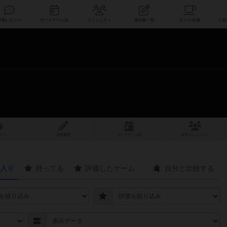
索
新着レビュー
ボードゲーム会
コミュニティ
掲示板一覧
スト
投稿履歴
ボ
ー
ドゲ
ーム
会
参加
コミュニティ
入り
持ってる
評価したゲーム
自分と
比較する