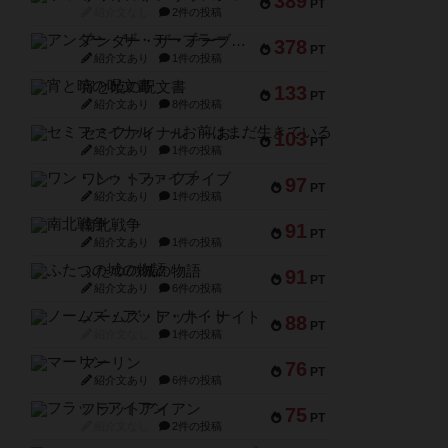
389
PT
紹介文なし
2件の投稿
アンダー・ザ・テーブラー
378
PT
紹介文あり
1件の投稿
宵と暁の呪文書
133
PT
紹介文あり
8件の投稿
セミファイナル ～お前はまだ生きている～
103
PT
紹介文あり
1件の投稿
ワン・トゥ・ファイブ
97
PT
紹介文あり
1件の投稿
南北戦争
91
PT
紹介文あり
1件の投稿
ふたつの城の物語
91
PT
紹介文あり
6件の投稿
ノームズ・アット・ナイト
88
PT
紹介文なし
1件の投稿
マーリン
76
PT
紹介文あり
6件の投稿
フラットアイアン
75
PT
紹介文なし
2件の投稿