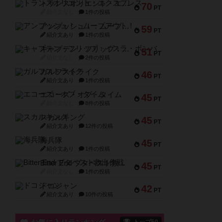
トランスオリエント・エクスプレス
70
PT
紹介文なし
1件の投稿
アンブッシュ！：ムーブアウト！
59
PT
紹介文あり
1件の投稿
キャプテン・フリップ：イスラ・ボンバ
51
PT
紹介文なし
2件の投稿
ガルフストライク
46
PT
紹介文あり
1件の投稿
エコーズ・オブ・タイム
45
PT
紹介文なし
8件の投稿
スカルキング
45
PT
紹介文あり
12件の投稿
海兵隊
45
PT
紹介文あり
1件の投稿
Bitter End ブタペスト救出作戦
45
PT
紹介文なし
1件の投稿
ドコジャン
42
PT
紹介文あり
10件の投稿