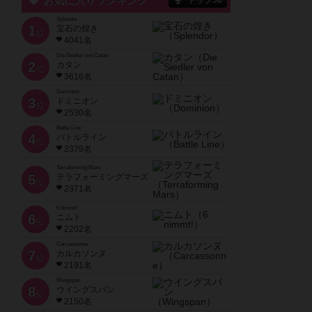
お気に入りランキング
トップ50
Splendor
1
宝石の煌き
位
4041名
Die Siedler von Catan
2
カタン
位
3616名
Dominion
3
ドミニオン
位
2530名
Battle Line
4
バトルライン
位
2379名
Terraforming Mars
5
テラフォーミングマーズ
位
2371名
6 nimmt!
6
ニムト
位
2202名
Carcassonne
7
カルカソンヌ
位
2191名
Wingspan
8
ウイングスパン
位
2150名