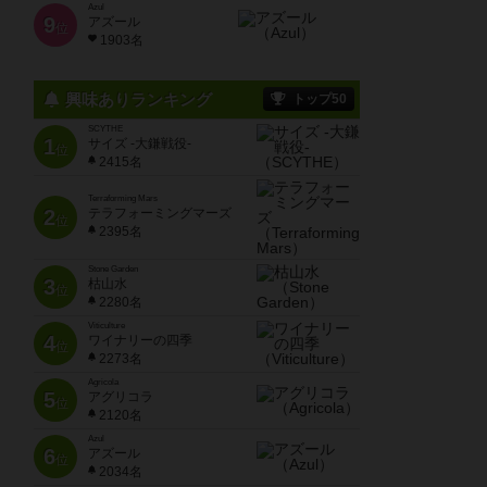
Azul
9
アズール
位
1903名
興味ありランキング
トップ50
SCYTHE
1
サイズ -大鎌戦役-
位
2415名
Terraforming Mars
2
テラフォーミングマーズ
位
2395名
Stone Garden
3
枯山水
位
2280名
Viticulture
4
ワイナリーの四季
位
2273名
Agricola
5
アグリコラ
位
2120名
Azul
6
アズール
位
2034名