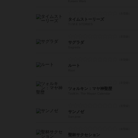
Kaisen Wars
タイムストーリーズ
T.I.M.E STORIES
サグラダ
Sagrada
ルート
Root
ツォルキン：マヤ神聖歴
Tzolk'in: The Mayan Calendar
サンノゼ
San-jose
聖杯サクセション