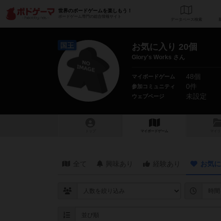
世界のボードゲームを楽しもう！
ボードゲーム専門の総合情報サイト
データベース
検
国王
お気に入り 20個
Glory's Works さん
48個
マイボードゲーム
0件
参加コミュニティ
未設定
ウェブページ
トップ
マイボードゲーム
マイリ
全て
興味あり
経験あり
お気に