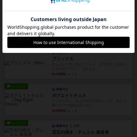
約2時間前
by くみ
リプレイ
画像付き
リーダーズ
久しぶりに取り出してプレイ。詰めきれなかっ
た…であっさり追い込まれて負...
約2時間前
by くみ
リプレイ
画像付き
ブリックス
久しぶりに取り出してプレイ。記号担当と色担当
に分かれてプレイ。あかんか...
約3時間前
by くみ
レビュー
画像付き
ダグエイトチェス
チェスなのに、ほんの10分で終わります。動きで
敵のコマの種類が分かれば...
約3時間前
by くみ
レビュー
画像付き
充実
宝石の煌き：デュエル 偽造者