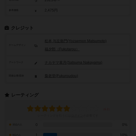
2023年～
2,475円
参考価格
クレジット
松本 与左衛門(Yozaemon Matsumoto)
ゲームデザイン
福夕郎（Fukutarou）
ナカヤマ皐月(Satsuma Nakayama)
アートワーク
梟老堂(Fukuroudou)
関連企業/団体
レーティング
レーティングを行うには
ログイン
が必要です
0
0%
10点の人
1
10%
9点の人