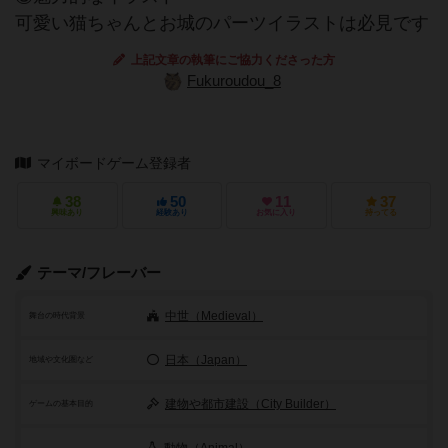
可愛い猫ちゃんとお城のパーツイラストは必見です
上記文章の執筆にご協力くださった方
Fukuroudou_8
マイボードゲーム登録者
38
50
11
37
興味あり
経験あり
お気に入り
持ってる
テーマ/フレーバー
中世（Medieval）
舞台の時代背景
日本（Japan）
地域や文化圏など
建物や都市建設（City Builder）
ゲームの基本目的