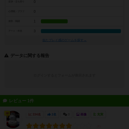
0
交渉・立ち回り
0
心理戦・ブラフ
1
攻防・戦闘
3
アート・外見
似たプレイ感のゲームを探す→
データに関する報告
ログインするとフォームが表示されます
レビュー 1件
神
334名
2名
0
画像
充実