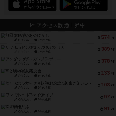
アクセス数 急上昇中
無限まちがいさがし
574
PT
紹介文あり
2件の投稿
リワイルド：サウスアメリカ
389
PT
紹介文なし
2件の投稿
アンダー・ザ・テーブラー
378
PT
紹介文あり
1件の投稿
宵と暁の呪文書
133
PT
紹介文あり
8件の投稿
セミファイナル ～お前はまだ生きている～
103
PT
紹介文あり
1件の投稿
ワン・トゥ・ファイブ
97
PT
紹介文あり
1件の投稿
南北戦争
91
PT
紹介文あり
1件の投稿