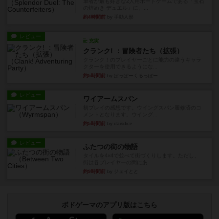
筆者が最も好きな2人用ボードゲームである『宝石
の煌めき デュエル』に、...
約4時間前
by 手動人形
レビュー
充実
クランク! ：冒険者たち（拡張）
クランク！のプレイヤーごとに能力の違うキャラ
クターを使用できるようにな...
約5時間前
by ぽっぽーくるっぽー
レビュー
ワイアームスパン
初プレイの感想です。ウイングスパン履修済のコ
メントとなります。ウイング...
約5時間前
by daisdice
レビュー
ふたつの街の物語
タイルを4×4で並べて街づくりします。ただし、
街は各プレイヤーの間にあ...
約9時間前
by ジェイとと
ボドゲーマのアプリ版はこちら