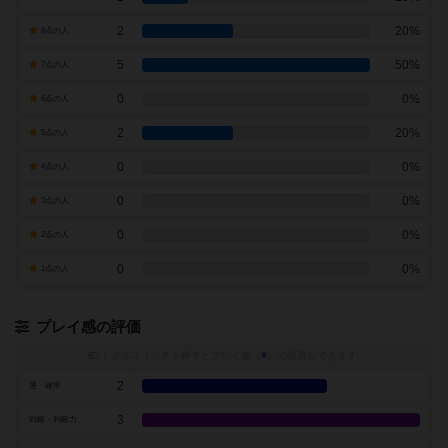
2
20%
8点の人
5
50%
7点の人
0
0%
6点の人
2
20%
5点の人
0
0%
4点の人
0
0%
3点の人
0
0%
2点の人
0
0%
1点の人
プレイ感の評価
トグルスイッチを押すとプレイ感（
※
）の投票ができます
2
運・確率
3
戦略・判断力