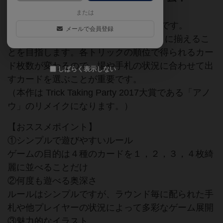
または
3～5人用のトリックテイキングゲームです。
メールで会員登録
プレイヤーは5種類の建造物を計画通りに揃えるこ
とを目指します。各トリックの順位で得られるカー
ド枚数が変わるので、場や手札の状況に合わせて出
しばらく表示しない
すカードを選ぶことが重要です。
（本作は Trick Taking Party 2017大賞である「アノ
ウ」のリメイクになります。）
【おススメポイント】
①シンプルで遊びやすいルール
ゲームの目的は４種のカードを１，２，３，４枚綺
麗に並べることだけ
②何度も遊べる奥深さ
ルールはシンプルですが、ラウンド毎に配られた手
札や他プレイヤーの状況によって多彩なゲーム展開
③魅力的なイラスト