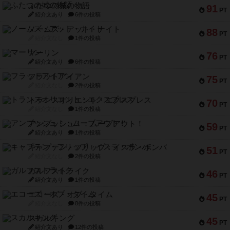
ふたつの城の物語
91
PT
紹介文あり
6件の投稿
ノームズ・アット・ナイト
88
PT
紹介文なし
1件の投稿
マーリン
76
PT
紹介文あり
6件の投稿
フラットアイアン
75
PT
紹介文なし
2件の投稿
トランスオリエント・エクスプレス
70
PT
紹介文なし
1件の投稿
アンブッシュ！：ムーブアウト！
59
PT
紹介文あり
1件の投稿
キャプテン・フリップ：イスラ・ボンバ
51
PT
紹介文なし
2件の投稿
ガルフストライク
46
PT
紹介文あり
1件の投稿
エコーズ・オブ・タイム
45
PT
紹介文なし
8件の投稿
スカルキング
45
PT
紹介文あり
12件の投稿