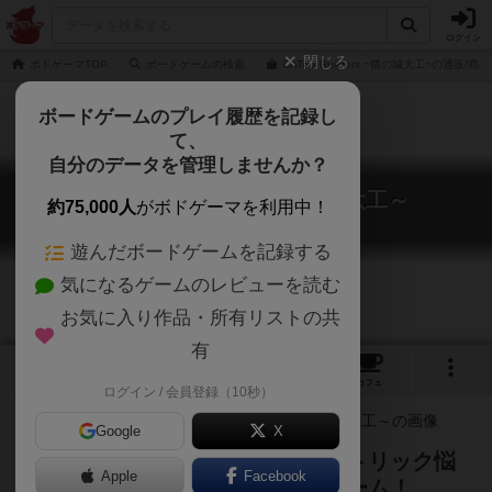
ログイン
閉じる
ボドゲーマTOP
ボードゲームの検索
CATsle Builders ~猫の城大工~の通販/商
ボードゲームのプレイ履歴を記録し
て、
自分のデータを管理しませんか？
CATsle Builders ～猫の城大工～
約75,000人
がボドゲーマを利用中！
CATsle Builders
遊んだボードゲームを記録する
気になるゲームのレビューを読む
お気に入り作品・所有リストの共
有
2
1
8
トップ
画像
動画
レビュー
カフェ
ログイン / 会員登録（10秒）
Google
X
日ノ本一の城大工は誰の手に？毎トリック悩
Apple
Facebook
ましい本格トリックテイキングゲーム！