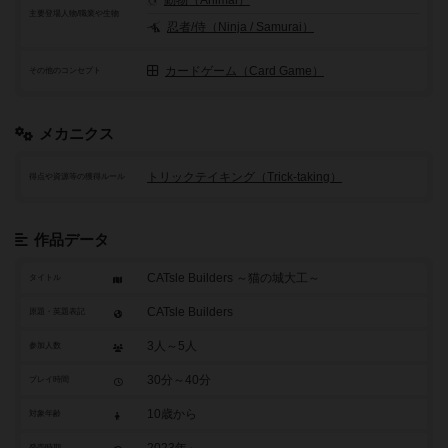
動物（Animal）
主要登場人物/職業や生物
忍者/侍（Ninja / Samurai）
カードゲーム（Card Game）
その他のコンセプト
メカニクス
トリックテイキング（Trick-taking）
得点や資源等の獲得ルール
作品データ
CATsle Builders ～猫の城大工～
タイトル
CATsle Builders
原題・英題表記
3人～5人
参加人数
30分～40分
プレイ時間
10歳から
対象年齢
発売時期