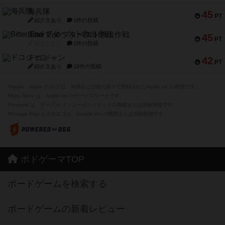
海兵隊
45
PT
紹介文あり
1件の投稿
Bitter End ブタペスト救出作戦
45
PT
紹介文なし
1件の投稿
ドコジャン
42
PT
紹介文あり
10件の投稿
※Apple、Apple のロゴ は、米国および他の国々で登録されたApple Inc.の商標です。
※App Store は、Apple Inc.のサービスマークです。
※Android は、グーグル インコーポレイテッドの商標または登録商標です。
※Google Play とそのロゴは、Google Inc.の商標または登録商標です。
ボドゲーマTOP
ボードゲームを検索する
ボードゲームの新着レビュー