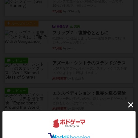
トランプで遊べる2人対戦の麻雀風ゲームです。
10枚の手札で、同じスーツ...
27分前
by OSAっち
ルール/インスト
画像付き
充実
フリップ７：復讐心とともに
概要Flip 7が復活しました――復讐を伴って!オリ
ジナルゲームの楽し...
37分前
by jurong
レビュー
アズール：シントラのステンドグラス
大好きなアズールシリーズ。ステンドグラスを作
っていきます✨1部より自由...
約1時間前
by しんたろ
レビュー
エクスペディション：世界を巡る冒険
クラマー氏の不朽の名作。新しいボードゲームほ
どおもしろいはず？いいえ。...
約2時間前
by 田中昌平
レビュー
スライプ
メインコマ一つサブコマ四つでそれぞれプレイし
ます。動かし方はコマか壁に...