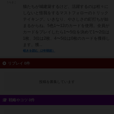
うらまこ
猫たちが城建築するけど、活躍するのは程々に
しないと怪我をするマストフォローのトリック
テイキング。いきなり、やさしさの釘打ちが始
まるからね。5色1〜12のカードを使用。全員が
カードをプレイしたら1〜5位を決めて1〜2位は
1枚、3位は2枚、4〜5位は0枚のカードを獲得し
ます。獲...
続きを読む（2年弱前）
リプレイ 0件
投稿を募集しています
戦略やコツ 0件