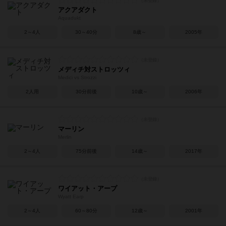
アクアダクト
Aquadukt
2～4人
30～40分
8歳～
2005年
メディチ対ストロッツィ
Medici vs Strozzi
2人用
30分前後
10歳～
2006年
マーリン
Merlin
2～4人
75分前後
14歳～
2017年
ワイアット・アープ
Wyatt Earp
2～4人
60～80分
12歳～
2001年