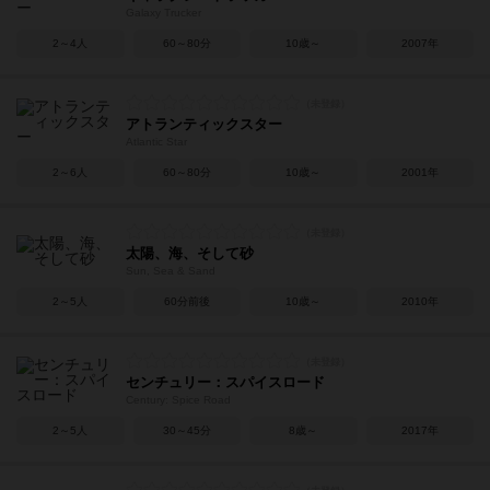
Galaxy Trucker
2～4人
60～80分
10歳～
2007年
アトランティックスター
Atlantic Star
2～6人
60～80分
10歳～
2001年
太陽、海、そして砂
Sun, Sea & Sand
2～5人
60分前後
10歳～
2010年
センチュリー：スパイスロード
Century: Spice Road
2～5人
30～45分
8歳～
2017年