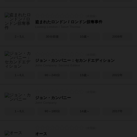
盗まれたロンドン / ロンドン掠奪事件
Looting London / Tatort Themse
2～5人
30分前後
10歳～
2008年
ジョン・カンパニー：セカンドエディション
John Company: Second Edition
1～6人
90～240分
13歳～
2022年
ジョン・カンパニー
John Company
1～6人
90～180分
14歳～
2017年
オース