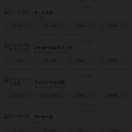
ラ・イスラ
La Isla
2～4人
30～60分
10歳～
2014年
ジャガーのピラミッド
Die Pyramiden des Jaguar
2人用
30～40分
10歳～
2002年
フィレンツェの匠
The Princes of Florence
2～5人
75～100分
12歳～
2000年
アーサー王
Artus
2～4人
60～80分
9歳～
2011年