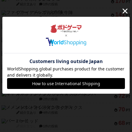
170
PT
紹介文あり
1件の投稿
ファイアー・ブルズ / 火牛陣
141
PT
紹介文なし
1件の投稿
ワン・トゥ・ファイブ
122
PT
紹介文あり
1件の投稿
トランスオリエント・エクスプレス
119
PT
紹介文なし
1件の投稿
フラットアイアン
118
PT
紹介文なし
2件の投稿
エコーズ・オブ・タイム
118
PT
紹介文なし
8件の投稿
南北戦争
79
PT
紹介文あり
1件の投稿
キャプテン・フリップ：イスラ・ボンバ
72
PT
紹介文なし
2件の投稿
メメントオンラインタクティクス
70
PT
紹介文あり
4件の投稿
パーミッド
68
PT
紹介文なし
1件の投稿