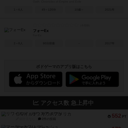
Oath: Chronicles of Empire and Exile
1～6人
45～120分
10歳～
2021年
フォーEx
For-Ex
2～6人
90分前後
－
2017年
ボドゲーマのアプリ版はこちら
アクセス数 急上昇中
リワイルド：サウスアメリカ
552
PT
紹介文なし
2件の投稿
マーケットフレッシュ