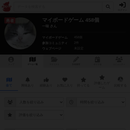
ログイン
マイボードゲーム 458個
勇者
一味 さん
458個
マイボードゲーム
2件
参加コミュニティ
未設定
ウェブページ
トップ
ゲーム一覧
マイリスト
投稿履歴
ボ
ドゲ
会
コミュニティ
評価したゲ
全て
興味あり
経験あり
お気に入り
持ってる
比較する
ーム