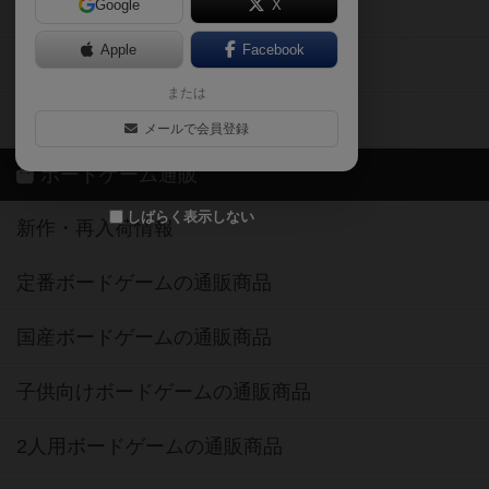
Google
X
ボドとも・会員一覧
Apple
Facebook
ボードゲーム業界コラム
または
ボドゲーマご利用案内
メールで会員登録
ボードゲーム通販
しばらく表示しない
新作・再入荷情報
定番ボードゲームの通販商品
国産ボードゲームの通販商品
子供向けボードゲームの通販商品
2人用ボードゲームの通販商品