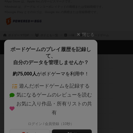
※App Store は、Apple Inc.のサービスマークです。
※Android は、グーグル インコーポレイテッドの商標または登録商標です。
※Google Play とそのロゴは、Google Inc.の商標または登録商標です。
閉じる
ボドゲーマTOP
ボドとも一覧
一味
マイボードゲーム
ボドゲーマTOP
ボードゲームのプレイ履歴を記録し
て、
ボードゲームを検索する
自分のデータを管理しませんか？
約75,000人
がボドゲーマを利用中！
ボードゲームの新着レビュー
遊んだボードゲームを記録する
ボードゲーム会情報
気になるゲームのレビューを読む
お気に入り作品・所有リストの共
メカニクス特集
有
掲示板・トピックス
ログイン / 会員登録（10秒）