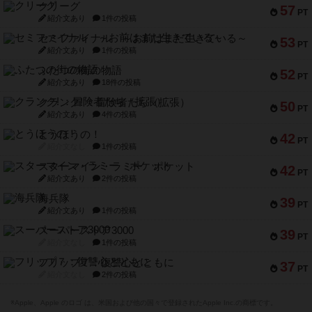
クリーグ
57
PT
紹介文あり
1件の投稿
セミファイナル ～お前はまだ生きている～
53
PT
紹介文あり
1件の投稿
ふたつの街の物語
52
PT
紹介文あり
18件の投稿
クランク! ：冒険者たち（拡張）
50
PT
紹介文あり
4件の投稿
とうほうの！
42
PT
紹介文なし
1件の投稿
スターマイン・ラミー ポケット
42
PT
紹介文あり
2件の投稿
海兵隊
39
PT
紹介文あり
1件の投稿
スーパーストア3000
39
PT
紹介文なし
1件の投稿
フリップ７：復讐心とともに
37
PT
紹介文なし
2件の投稿
※Apple、Apple のロゴ は、米国および他の国々で登録されたApple Inc.の商標です。