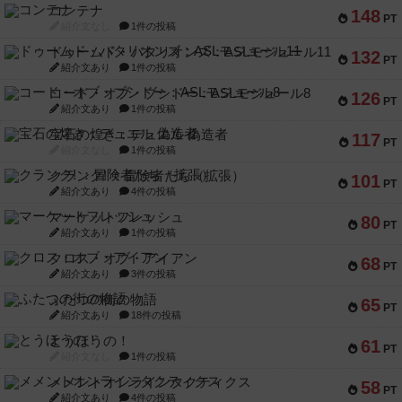
コンテナ
148
PT
紹介文なし
1件の投稿
ドゥームド・バタリオンズ：ASLモジュール11
132
PT
紹介文あり
1件の投稿
コード・オブ・ブシドー：ASLモジュール8
126
PT
紹介文あり
1件の投稿
宝石の煌き：デュエル 偽造者
117
PT
紹介文なし
1件の投稿
クランク! ：冒険者たち（拡張）
101
PT
紹介文あり
4件の投稿
マーケットフレッシュ
80
PT
紹介文あり
1件の投稿
クロス・オブ・アイアン
68
PT
紹介文あり
3件の投稿
ふたつの街の物語
65
PT
紹介文あり
18件の投稿
とうほうの！
61
PT
紹介文なし
1件の投稿
メメントオンラインタクティクス
58
PT
紹介文あり
4件の投稿