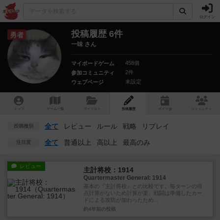
ログイン
投稿履歴 6件
勇者
一味 さん
458個
マイボードゲーム
2件
参加コミュニティ
未設定
ウェブページ
トップ
ゲーム一覧
マイリスト
投稿履歴
ボ
ドゲ
会
コミュニティ
全て
レビュー
ルール
戦略
リプレイ
投稿種別
全て
普通以上
高以上
最高のみ
注目度
レビュー
主計将校：1914
Quartermaster General: 1914
基本の『主計将校』との比較です。毎ターンの得
点計算がないため計算が楽。戦闘は準備したカー
ドによる攻防が加わったため...
約4年前
の投稿