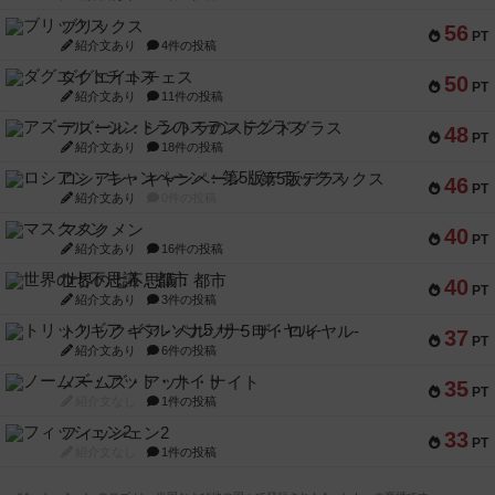
ブリックス
56
PT
紹介文あり
4件の投稿
ダグエイトチェス
50
PT
紹介文あり
11件の投稿
アズール：シントラのステンドグラス
48
PT
紹介文あり
18件の投稿
ロシアン・キャンペーン：第5版デラックス
46
PT
紹介文あり
0件の投稿
マスクメン
40
PT
紹介文あり
16件の投稿
世界の七不思議：都市
40
PT
紹介文あり
3件の投稿
トリックギア - ペルソナ5 ザ・ロイヤル-
37
PT
紹介文あり
6件の投稿
ノームズ・アット・ナイト
35
PT
紹介文なし
1件の投稿
フィッシェン2
33
PT
紹介文なし
1件の投稿