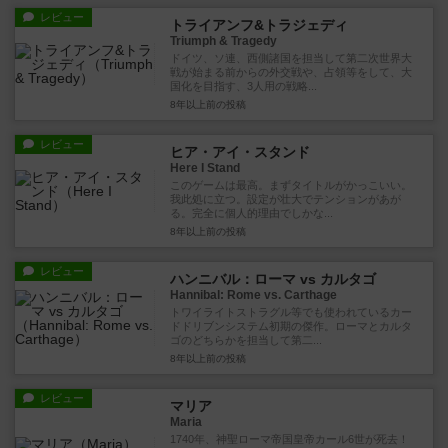
レビュー
トライアンフ&トラジェディ
Triumph & Tragedy
ドイツ、ソ連、西側諸国を担当して第二次世界大
戦が始まる前からの外交戦や、占領等をして、大
国化を目指す、3人用の戦略...
8年以上前
の投稿
レビュー
ヒア・アイ・スタンド
Here I Stand
このゲームは最高。まずタイトルがかっこいい。
我此処に立つ。設定が壮大でテンションがあが
る。完全に個人的理由でしかな...
8年以上前
の投稿
レビュー
ハンニバル：ローマ vs カルタゴ
Hannibal: Rome vs. Carthage
トワイライトストラグル等でも使われているカー
ドドリブンシステム初期の傑作。ローマとカルタ
ゴのどちらかを担当して第二...
8年以上前
の投稿
レビュー
マリア
Maria
1740年、神聖ローマ帝国皇帝カール6世が死去！