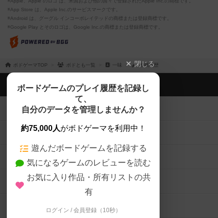
※Apple、Apple のロゴ は、米国および他の国々で登録されたApple Inc.の商標です。
※App Store は、Apple Inc.のサービスマークです。
※Android は、グーグル インコーポレイテッドの商標または登録商標です。
※Google Play とそのロゴは、Google Inc.の商標または登録商標です。
閉じる
ボドゲーマTOP
ボドとも一覧
一味
投稿履歴
ボドゲーマTOP
ボードゲームのプレイ履歴を記録し
て、
ボードゲームを検索する
自分のデータを管理しませんか？
約75,000人
がボドゲーマを利用中！
ボードゲームの新着レビュー
遊んだボードゲームを記録する
ボードゲーム会情報
気になるゲームのレビューを読む
お気に入り作品・所有リストの共
メカニクス特集
有
掲示板・トピックス
ログイン / 会員登録（10秒）