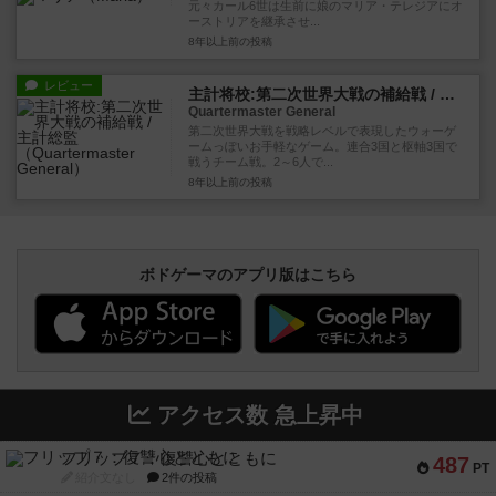
元々カール6世は生前に娘のマリア・テレジアにオ
ーストリアを継承させ...
8年以上前
の投稿
レビュー
主計将校:第二次世界大戦の補給戦 / 主計総監
Quartermaster General
第二次世界大戦を戦略レベルで表現したウォーゲ
ームっぽいお手軽なゲーム。連合3国と枢軸3国で
戦うチーム戦。2～6人で...
8年以上前
の投稿
ボドゲーマのアプリ版はこちら
アクセス数 急上昇中
フリップ７：復讐心とともに
487
PT
紹介文なし
2件の投稿