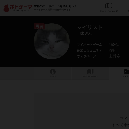
世界のボードゲームを楽しもう！
ボードゲーム専門の総合情報サイト
データベース
検
勇者
マイリスト
一味 さん
458個
マイボードゲーム
2件
参加コミュニティ
未設定
ウェブページ
トップ
マイボードゲーム
マイリ
マイ
すべて非