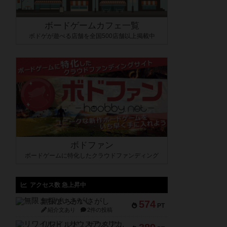
ボードゲームカフェ一覧
ボドゲが遊べる店舗を全国500店舗以上掲載中
ボドファン
ボードゲームに特化したクラウドファンディング
アクセス数 急上昇中
無限まちがいさがし
574
PT
紹介文あり
2件の投稿
リワイルド：サウスアメリカ