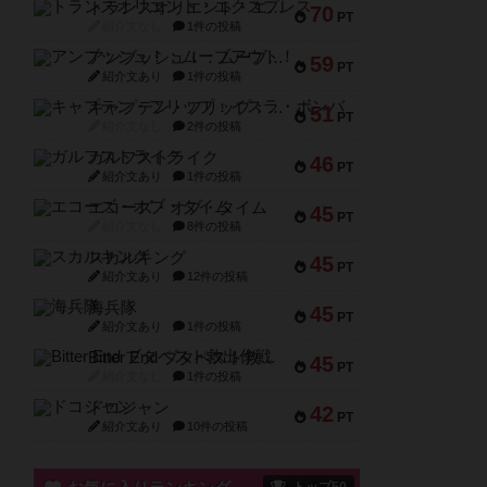
トランスオリエント・エクスプレス
70
PT
紹介文なし
1件の投稿
アンブッシュ！：ムーブアウト！
59
PT
紹介文あり
1件の投稿
キャプテン・フリップ：イスラ・ボンバ
51
PT
紹介文なし
2件の投稿
ガルフストライク
46
PT
紹介文あり
1件の投稿
エコーズ・オブ・タイム
45
PT
紹介文なし
8件の投稿
スカルキング
45
PT
紹介文あり
12件の投稿
海兵隊
45
PT
紹介文あり
1件の投稿
Bitter End ブタペスト救出作戦
45
PT
紹介文なし
1件の投稿
ドコジャン
42
PT
紹介文あり
10件の投稿