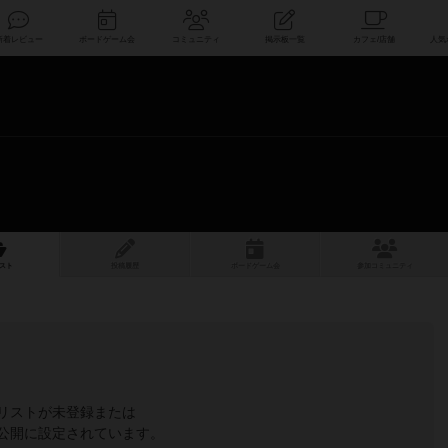
索
新着レビュー
ボードゲーム会
コミュニティ
掲示板一覧
スト
投稿履歴
ボ
ー
ドゲ
ーム
会
参加
コミュニティ
リストが未登録または
公開に設定されています。