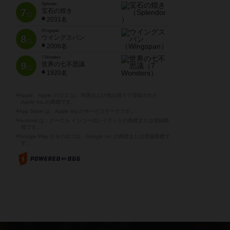
Splendor
7
宝石の煌き
位
2031名
Wingspan
8
ウイングスパン
位
2006名
7 Wonders
9
世界の七不思議
位
1920名
※Apple、Apple のロゴ は、米国および他の国々で登録された
Apple Inc.の商標です。
※App Store は、Apple Inc.のサービスマークです。
※Android は、グーグル インコーポレイテッドの商標または登録商
標です。
※Google Play とそのロゴは、Google Inc.の商標または登録商標で
す。