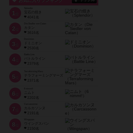
お気に入りランキング
トップ50
Splendor
1
宝石の煌き
位
4041名
Die Siedler von Catan
2
カタン
位
3616名
Dominion
3
ドミニオン
位
2530名
Battle Line
4
バトルライン
位
2379名
Terraforming Mars
5
テラフォーミングマーズ
位
2371名
6 nimmt!
6
ニムト
位
2202名
Carcassonne
7
カルカソンヌ
位
2191名
Wingspan
8
ウイングスパン
位
2150名