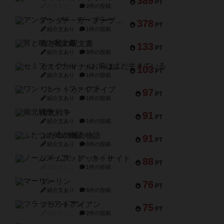
389
PT
紹介文なし
2件の投稿
アンダー・ザ・テーブラー
378
PT
紹介文あり
1件の投稿
宵と暁の呪文書
133
PT
紹介文あり
8件の投稿
セミファイナル ～お前はまだ生きている～
103
PT
紹介文あり
1件の投稿
ワン・トゥ・ファイブ
97
PT
紹介文あり
1件の投稿
南北戦争
91
PT
紹介文あり
1件の投稿
ふたつの城の物語
91
PT
紹介文あり
6件の投稿
ノームズ・アット・ナイト
88
PT
紹介文なし
1件の投稿
マーリン
76
PT
紹介文あり
6件の投稿
フラットアイアン
75
PT
紹介文なし
2件の投稿