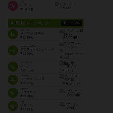
Azul
9
アズール
位
1903名
興味ありランキング
トップ50
SCYTHE
1
サイズ -大鎌戦役-
位
2415名
Terraforming Mars
2
テラフォーミングマーズ
位
2396名
Stone Garden
3
枯山水
位
2281名
Viticulture
4
ワイナリーの四季
位
2272名
Agricola
5
アグリコラ
位
2120名
Azul
6
アズール
位
2034名