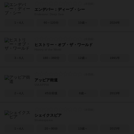
エンデバー：ディープ・シー
Endeavor: Deep Sea
1～4人
60～120分
10歳～
2024年
ヒストリー・オブ・ザ・ワールド
History of the World
3～6人
180～360分
12歳～
1991年
アッピア街道
VIA APPIA
2～4人
45分前後
8歳～
2013年
シェイクスピア
Shakespeare
1～4人
20～90分
13歳～
2015年