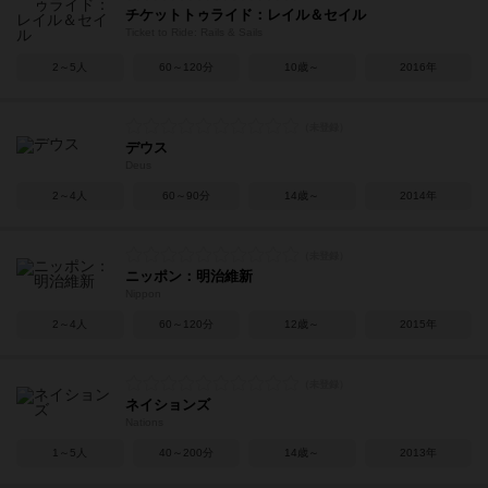
チケットトゥライド：レイル＆セイル
Ticket to Ride: Rails & Sails
2～5人
60～120分
10歳～
2016年
デウス
Deus
2～4人
60～90分
14歳～
2014年
ニッポン：明治維新
Nippon
2～4人
60～120分
12歳～
2015年
ネイションズ
Nations
1～5人
40～200分
14歳～
2013年