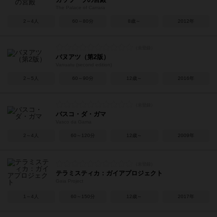
The Palace of Carrara
2～4人
60～80分
8歳～
2012年
バヌアツ（第2版）
Vanuatu (second edition)
2～5人
60～90分
12歳～
2016年
バスコ・ダ・ガマ
Vasco da Gama
2～4人
60～120分
12歳～
2009年
テラミスティカ：ガイアプロジェクト
Gaia Project
1～4人
60～150分
12歳～
2017年