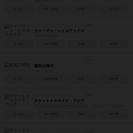
Gold West
2～4人
45～60分
13歳～
2015年
ジャーマン・レイルウェイズ
German Railways
3～5人
60分前後
12歳～
2008年
蒸気の時代
Age of Steam
1～6人
120分前後
13歳～
2002年
チケットトゥライド：アジア
Ticket to Ride Map Collection: Volume 1 – Team Asia & Legendary Asia
2～6人
30～60分
8歳～
2011年