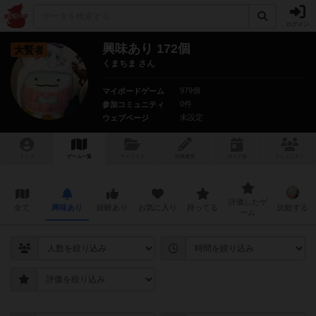
ログイン
興味あり 172個
大賢者
くまちま さん
979個
マイボードゲーム
0件
参加コミュニティ
未設定
ウェブページ
トップ
ゲーム一覧
マイリスト
投稿履歴
ボ
ドゲ
会
コミュニティ
評価したゲ
全て
興味あり
経験あり
お気に入り
持ってる
比較する
ーム