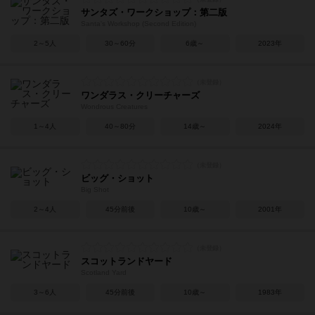
サンタズ・ワークショップ：第二版
Santa's Workshop (Second Edition)
2～5人
30～60分
6歳～
2023年
ワンダラス・クリーチャーズ
Wondrous Creatures
1～4人
40～80分
14歳～
2024年
ビッグ・ショット
Big Shot
2～4人
45分前後
10歳～
2001年
スコットランドヤード
Scotland Yard
3～6人
45分前後
10歳～
1983年