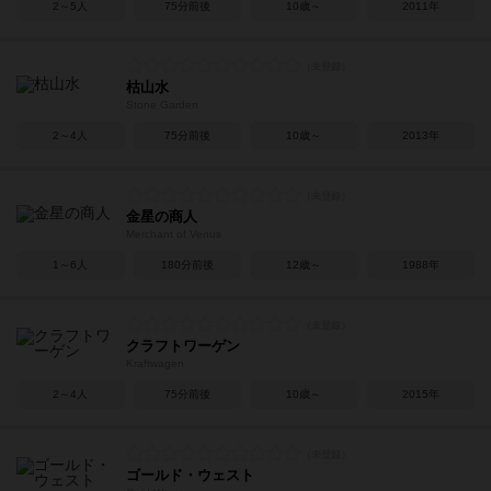
2～5人
75分前後
10歳～
2011年
枯山水
Stone Garden
2～4人
75分前後
10歳～
2013年
金星の商人
Merchant of Venus
1～6人
180分前後
12歳～
1988年
クラフトワーゲン
Kraftwagen
2～4人
75分前後
10歳～
2015年
ゴールド・ウェスト