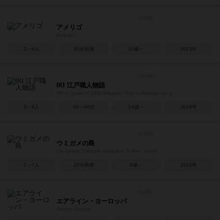
アメリゴ
Amerigo
2～4人
90分前後
10歳～
2013年
IKI 江戸職人物語
IKI: A Game of EDO Artisans / Edo Craftsman Story
2～4人
60～90分
14歳～
2016年
ウミガメの島
Die heisse Schlacht am kalten Buffet / Mahé
2～7人
20分前後
6歳～
2014年
エアライン・ヨーロッパ
Airlines Europe