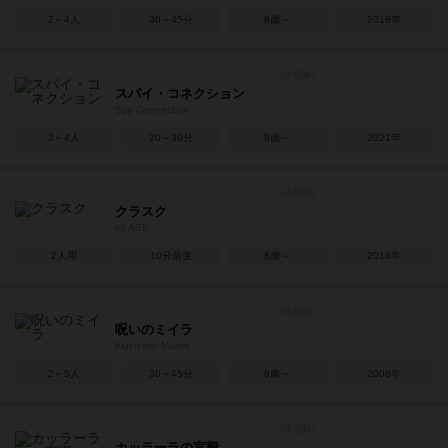
2～4人
30～45分
8歳～
2018年
スパイ・コネクション
Spy Connection
2～4人
20～30分
8歳～
2021年
クラスク
KLASK
2人用
10分前後
8歳～
2014年
呪いのミイラ
Fluch der Mumie
2～5人
30～45分
8歳～
2008年
カッラーラの宮殿