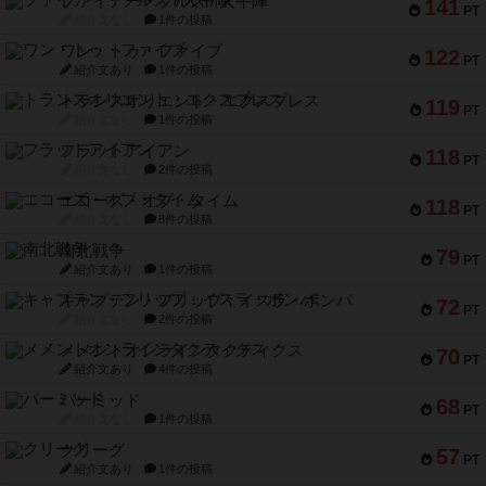
ファイアー・ブルズ / 火牛陣
141
PT
紹介文なし
1件の投稿
ワン・トゥ・ファイブ
122
PT
紹介文あり
1件の投稿
トランスオリエント・エクスプレス
119
PT
紹介文なし
1件の投稿
フラットアイアン
118
PT
紹介文なし
2件の投稿
エコーズ・オブ・タイム
118
PT
紹介文なし
8件の投稿
南北戦争
79
PT
紹介文あり
1件の投稿
キャプテン・フリップ：イスラ・ボンバ
72
PT
紹介文なし
2件の投稿
メメントオンラインタクティクス
70
PT
紹介文あり
4件の投稿
パーミッド
68
PT
紹介文なし
1件の投稿
クリーグ
57
PT
紹介文あり
1件の投稿