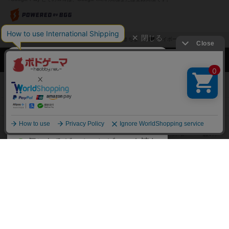
閉じる
ボドゲーマTOP
ボドとも一覧
くまちま
マイボードゲーム
興味
ボドゲーマTOP
ボードゲームのプレイ履歴を記録し
て、
ボードゲームを検索する
自分のデータを管理しませんか？
約75,000人
がボドゲーマを利用中！
ボードゲームの新着レビュー
遊んだボードゲームを記録する
ボードゲーム会情報
気になるゲームのレビューを読む
お気に入り作品・所有リストの共
メカニクス特集
有
掲示板・トピックス
ログイン / 会員登録（10秒）
Google
X
ボドとも・会員一覧