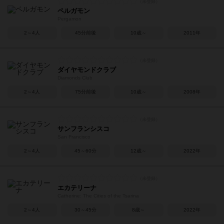
ペルガモン
Pergamon
2～4人
45分前後
10歳～
2011年
ダイヤモンドクラブ
Diamonds Club
2～4人
75分前後
10歳～
2008年
サンフランシスコ
San Francisco
2～4人
45～60分
12歳～
2022年
エカテリーナ
Catherine: The Cities of the Tsarina
2～4人
30～45分
8歳～
2022年