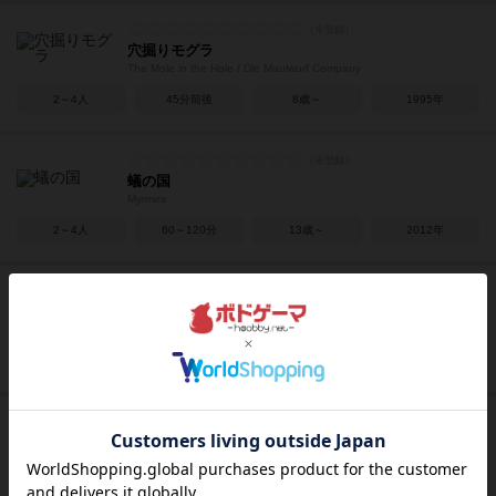
穴掘りモグラ
The Mole in the Hole / Die Maulwurf Company
2～4人
45分前後
8歳～
1995年
蟻の国
Myrmes
2～4人
60～120分
13歳～
2012年
サンタクルーズ
Santa Cruz
2～4人
45分前後
8歳～
2012年
ボタニクス
Botanicus
2～4人
45～60分
10歳～
2024年