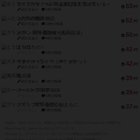
セミファイナル ～お前はまだ生きている～
53
PT
紹介文あり
1件の投稿
ふたつの街の物語
52
PT
紹介文あり
18件の投稿
クランク! ：冒険者たち（拡張）
50
PT
紹介文あり
4件の投稿
とうほうの！
42
PT
紹介文なし
1件の投稿
スターマイン・ラミー ポケット
42
PT
紹介文あり
2件の投稿
海兵隊
39
PT
紹介文あり
1件の投稿
スーパーストア3000
39
PT
紹介文なし
1件の投稿
フリップ７：復讐心とともに
37
PT
紹介文なし
2件の投稿
※Apple、Apple のロゴ は、米国および他の国々で登録されたApple Inc.の商標です。
※App Store は、Apple Inc.のサービスマークです。
※Android は、グーグル インコーポレイテッドの商標または登録商標です。
※Google Play とそのロゴは、Google Inc.の商標または登録商標です。