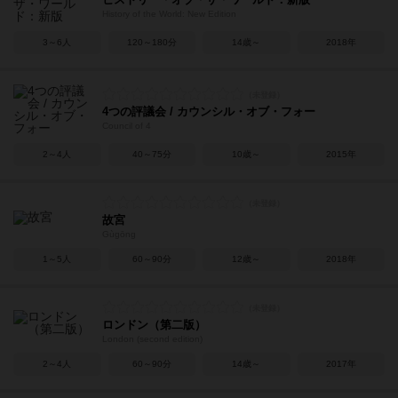
History of the World: New Edition
3～6人
120～180分
14歳～
2018年
4つの評議会 / カウンシル・オブ・フォー
Council of 4
2～4人
40～75分
10歳～
2015年
故宮
Gùgōng
1～5人
60～90分
12歳～
2018年
ロンドン（第二版）
London (second edition)
2～4人
60～90分
14歳～
2017年