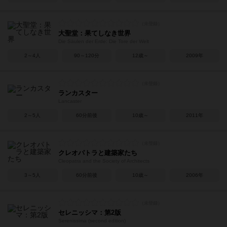
大聖堂：果てしなき世界
Die Säulen der Erde: Die Tore der Welt
2～4人
90～120分
12歳～
2009年
ランカスター
Lancaster
2～5人
60分前後
10歳～
2011年
クレオパトラと建築家たち
Cleopatra and the Society of Architects
3～5人
60分前後
10歳～
2006年
セレニッシマ：第2版
Serenissima (second edition)