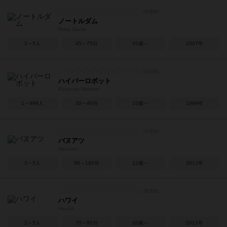
ノートルダム
Notre Dame
2～5人
45～75分
10歳～
2007年
ハイパーロボット
Rasende Roboter
1～999人
30～40分
10歳～
1999年
バヌアツ
Vanuatu
3～5人
90～180分
12歳～
2011年
ハワイ
Hawaii
2～5人
75～95分
10歳～
2011年