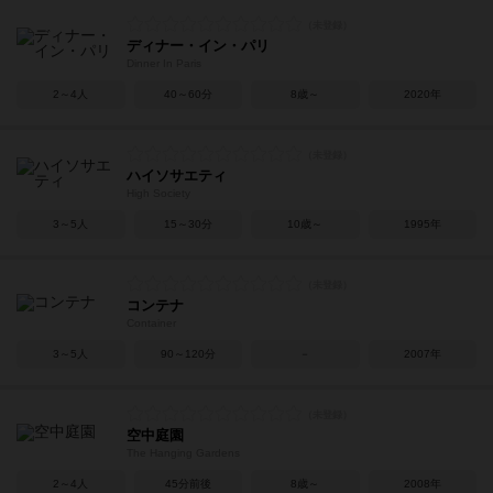
ディナー・イン・パリ
Dinner In Paris
2～4人
40～60分
8歳～
2020年
ハイソサエティ
High Society
3～5人
15～30分
10歳～
1995年
コンテナ
Container
3～5人
90～120分
－
2007年
空中庭園
The Hanging Gardens
2～4人
45分前後
8歳～
2008年