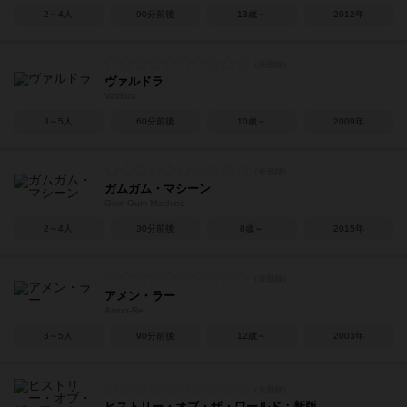
2～4人
90分前後
13歳～
2012年
ヴァルドラ
Valdora
3～5人
60分前後
10歳～
2009年
ガムガム・マシーン
Gum Gum Machine
2～4人
30分前後
8歳～
2015年
アメン・ラー
Amun-Re
3～5人
90分前後
12歳～
2003年
ヒストリー・オブ・ザ・ワールド：新版