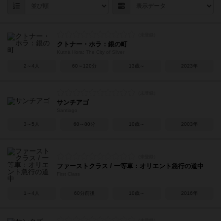
クトナー・ホラ：銀の町
Kutná Hora: The City of Silver
2～4人
60～120分
13歳～
2023年
サンチアゴ
Santiago
3～5人
60～80分
10歳～
2003年
ファーストクラス / 一等車：オリエント急行の道中
First Class
1～4人
60分前後
10歳～
2016年