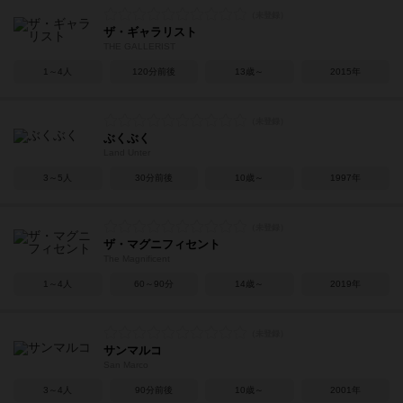
ザ・ギャラリスト
THE GALLERIST
1～4人
120分前後
13歳～
2015年
ぶくぶく
Land Unter
3～5人
30分前後
10歳～
1997年
ザ・マグニフィセント
The Magnificent
1～4人
60～90分
14歳～
2019年
サンマルコ
San Marco
3～4人
90分前後
10歳～
2001年