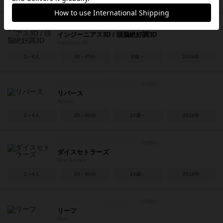
インジーニアス3D / 頭脳絶好調3D
Ingenious 3D
1～4人
30～45分
8歳～
2024年
リバース
Rebirth
2～4人
45～60分
10歳～
2024年
ダイスセトラーズ
Dice Settlers
1～4人
45～60分
14歳～
2018年
リーフ
Reef