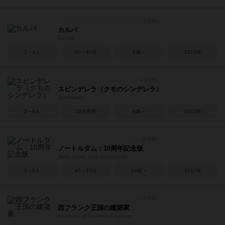
カルバ
Karuba
2～4人
30～40分
8歳～
2015年
スピンデレラ（クモのシンデレラ）
Spinderella
2～4人
20分前後
6歳～
2015年
ノートルダム：10周年記念版
Notre Dame: 10th Anniversary
2～5人
45～75分
10歳～
2017年
西フランク王国の建築家
Architects of the West Kingdom