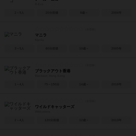
R-Eco
2～5人
20分前後
8歳～
2004年
マニラ
Manila
3～5人
60分前後
10歳～
2005年
ブラックアウト香港
Blackout: Hong Kong
1～4人
75～150分
14歳～
2018年
ワイルドキャッターズ
Wildcatters
2～4人
120分前後
12歳～
2013年