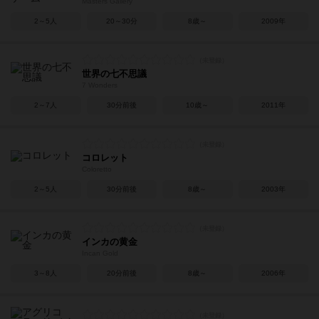
Masters Gallery
2～5人
20～30分
8歳～
2009年
世界の七不思議
7 Wonders
2～7人
30分前後
10歳～
2011年
コロレット
Coloretto
2～5人
30分前後
8歳～
2003年
インカの黄金
Incan Gold
3～8人
20分前後
8歳～
2006年