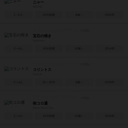
ニャー
MEOW
2～6人
20分前後
8歳～
2020年
宝石の煌き
Splendor
2～4人
30分前後
10歳～
2014年
コリントス
Corinth
2～4人
20～30分
8歳～
2019年
街コロ通
Machi Koro Two
2～5人
45分前後
10歳～
2020年