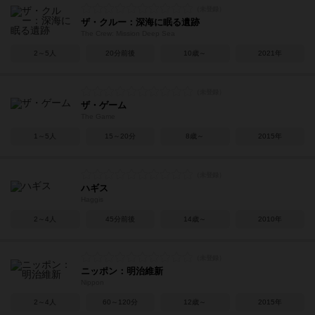
ザ・クルー：深海に眠る遺跡
The Crew: Mission Deep Sea
2～5人
20分前後
10歳～
2021年
ザ・ゲーム
The Game
1～5人
15～20分
8歳～
2015年
ハギス
Haggis
2～4人
45分前後
14歳～
2010年
ニッポン：明治維新
Nippon
2～4人
60～120分
12歳～
2015年