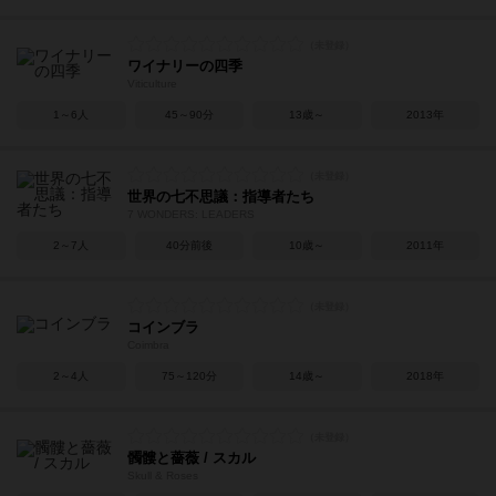
ワイナリーの四季
Viticulture
1～6人
45～90分
13歳～
2013年
世界の七不思議：指導者たち
7 WONDERS: LEADERS
2～7人
40分前後
10歳～
2011年
コインブラ
Coimbra
2～4人
75～120分
14歳～
2018年
髑髏と薔薇 / スカル
Skull & Roses