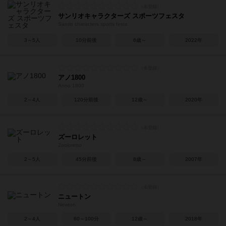
サンリオキャラクターズ スポーツフェスタ
Sanrio characters sports festa
3～5人
10分前後
6歳～
2022年
アノ1800
Anno 1800
2～4人
120分前後
12歳～
2020年
ズーロレット
Zooloretto
2～5人
45分前後
8歳～
2007年
ニュートン
Newton
2～4人
60～100分
12歳～
2018年