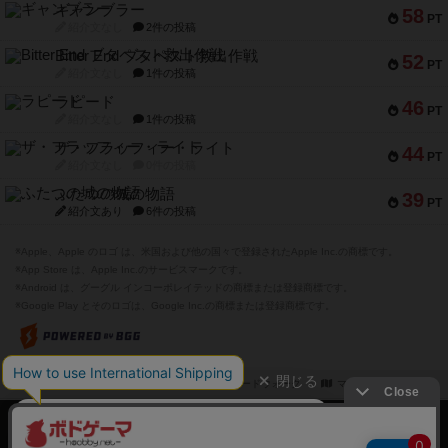
ギャンブラー
58
PT
紹介文なし
2件の投稿
Bitter End ブタペスト救出作戦
52
PT
紹介文なし
1件の投稿
ラピード
46
PT
紹介文なし
1件の投稿
ザ・フラッフィー・ライト
44
PT
紹介文なし
0件の投稿
ふたつの城の物語
39
PT
紹介文あり
6件の投稿
※Apple、Apple のロゴ は、米国および他の国々で登録されたApple Inc.の商標です。
※App Store は、Apple Inc.のサービスマークです。
※Android は、グーグル インコーポレイテッドの商標または登録商標です。
※Google Play とそのロゴは、Google Inc.の商標または登録商標です。
閉じる
ボドゲーマTOP
ボドとも一覧
ボードウォーク
マイボードゲーム
ボドゲーマTOP
ボードゲームのプレイ履歴を記録し