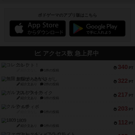
ボドゲーマのアプリ版はこちら
アクセス数 急上昇中
コレクト！
340
PT
紹介文なし
1件の投稿
無限まちがいさがし
322
PT
紹介文あり
2件の投稿
ガルフストライク
217
PT
紹介文あり
1件の投稿
クルティボ
203
PT
紹介文なし
1件の投稿
1809
112
PT
紹介文あり
1件の投稿
ファースト・イン・フライト