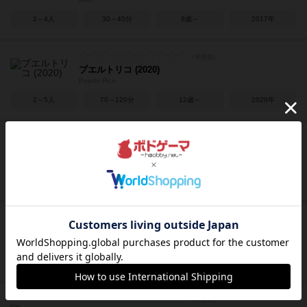
2～4人
30～45分
8歳～
2017年
プエルトリコ (2020)
Puerto Rico
2～5人
70～120分
12歳～
2020年
スカルキング
Skull King
2～6人
30分前後
8歳～
2013年
電力会社：最初の火花
Power Grid: The First Sparks
2～6人
60分前後
12歳～
2011年