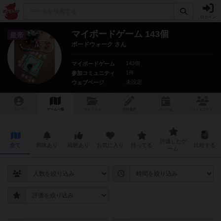
ログイン
マイボードゲーム 143個
皇帝
ボードウォーク さん
143個
マイボードゲーム
1件
参加コミュニティ
未設定
ウェブページ
トップ
ゲーム一覧
マイリスト
投稿履歴
ボ
ドゲ
会
コミュニティ
評価したゲ
全て
興味あり
経験あり
お気に入り
持ってる
比較する
ーム