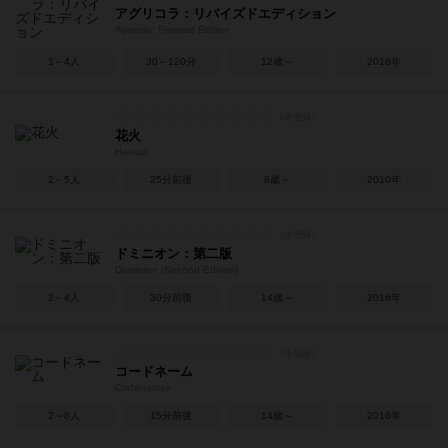
アグリコラ：リバイズドエディション
Agricola: Revised Edition
1～4人
30～120分
12歳～
2016年
花火
Hanabi
2～5人
25分前後
8歳～
2010年
ドミニオン：第二版
Dominion (Second Edition)
2～4人
30分前後
14歳～
2016年
コードネーム
Codenames
2～8人
15分前後
14歳～
2016年