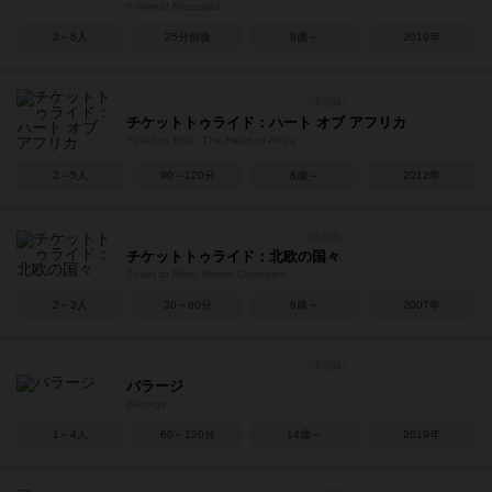
6 nimmt! Brettspiel
2～6人
25分前後
8歳～
2019年
チケットトゥライド：ハート オブ アフリカ
Ticket to Ride: The Heart of Africa
2～5人
90～120分
8歳～
2012年
チケットトゥライド：北欧の国々
Ticket to Ride: Nordic Countries
2～3人
30～60分
8歳～
2007年
バラージ
Barrage
1～4人
60～120分
14歳～
2019年