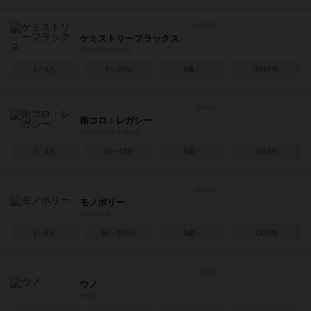
ケミストリーフラックス
Chemistry Fluxx
2～6人
5～30分
8歳～
2017年
街コロ：レガシー
Machi Koro Legacy
2～4人
30～45分
8歳～
2019年
モノポリー
Monopoly
2～8人
60～180分
8歳～
1933年
ウノ
UNO