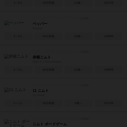
3～6人
45分前後
14歳～
2011年
ペッパー
Pepper
3～9人
45分前後
10歳～
1998年
赤箱ニムト
Take 5! / Hornochsen!
2～6人
60分前後
10歳～
1998年
11 ニムト
11 nimmt!
2～7人
30分前後
8歳～
2010年
ニムト ボードゲーム