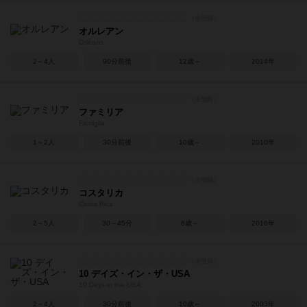
オルレアン
Orléans
2～4人
90分前後
12歳～
2014年
ファミリア
Famiglia
1～2人
30分前後
10歳～
2010年
コスタリカ
Costa Rica
2～5人
30～45分
8歳～
2016年
10 デイズ・イン・ザ・USA
10 Days in the USA
2～4人
30分前後
10歳～
2003年