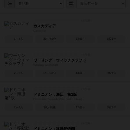
カスカディア
Cascadia
1～4人
30～45分
14歳～
2021年
ワーリング・ウィッチクラフト
Whirling Witchcraft
2～5人
15～30分
14歳～
2021年
ドミニオン：海辺 第2版
Dominion: Seaside (Second Edition)
2～4人
30分前後
13歳～
2022年
ドミニオン：移動動物園