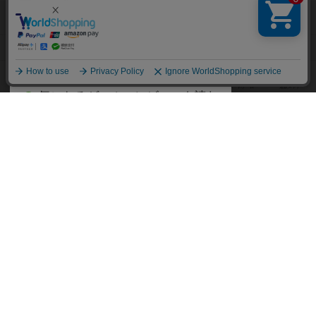
て、
ボードゲームを検索する
自分のデータを管理しませんか？
約75,000人
がボドゲーマを利用中！
ボードゲームの新着レビュー
遊んだボードゲームを記録する
ボードゲーム会情報
気になるゲームのレビューを読む
お気に入り作品・所有リストの共
メカニクス特集
有
掲示板・トピックス
ログイン / 会員登録（10秒）
Google
X
ボドとも・会員一覧
Apple
Facebook
ボードゲーム業界コラム
または
ボドゲーマご利用案内
メールで会員登録
ボードゲーム通販