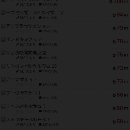
108
PT
紹介文あり
3件の投稿
モズビ－ズ・レイダ－ズ
94
PT
紹介文あり
1件の投稿
テンプテーション
79
PT
紹介文なし
2件の投稿
インドネシア
78
PT
紹介文あり
2件の投稿
宵と暁の呪文書
75
PT
紹介文あり
8件の投稿
リスボン・トラム 28
73
PT
紹介文あり
9件の投稿
アマナイト
73
PT
紹介文なし
1件の投稿
ブラヴェスト
66
PT
紹介文なし
1件の投稿
スペクタキュラー
60
PT
紹介文なし
1件の投稿
スモールワールド
59
PT
紹介文あり
13件の投稿