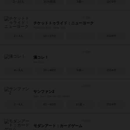
2～10人
30分前後
7歳～
1979年
チケットトゥライド：ニューヨーク
Ticket to Ride: New York
2～4人
10～15分
－
2018年
漢コレ！
kankore
4～8人
30～40分
9歳～
2014年
サンファン2
San Juan (Second Edition)
2～4人
45～60分
10歳～
2014年
モダンアート：カードゲーム