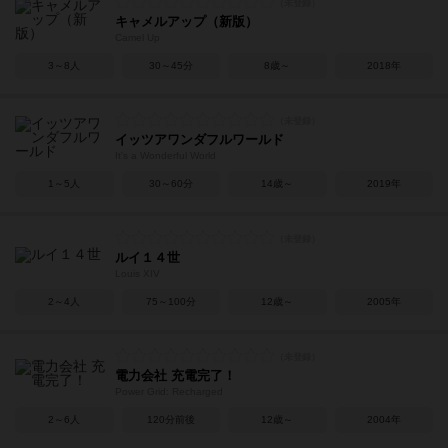
キャメルアップ（新版）
Camel Up
3～8人
30～45分
8歳～
2018年
イッツアワンダフルワールド
It's a Wonderful World
1～5人
30～60分
14歳～
2019年
ルイ１４世
Louis XIV
2～4人
75～100分
12歳～
2005年
電力会社 充電完了！
Power Grid: Recharged
2～6人
120分前後
12歳～
2004年