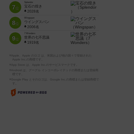
Splendor
7
宝石の煌き
位
2028名
Wingspan
8
ウイングスパン
位
2006名
7 Wonders
9
世界の七不思議
位
1919名
※Apple、Apple のロゴ は、米国および他の国々で登録された
Apple Inc.の商標です。
※App Store は、Apple Inc.のサービスマークです。
※Android は、グーグル インコーポレイテッドの商標または登録商
標です。
※Google Play とそのロゴは、Google Inc.の商標または登録商標で
す。