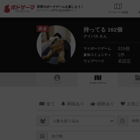
世界のボードゲームを楽しもう！
ボードゲーム専門の総合情報サイト
データベース
検
勇者
持ってる 162個
ナイパカ さん
315個
マイボードゲーム
1件
参加コミュニティ
未設定
ウェブページ
トップ
マイボードゲーム
マイリ
全て
興味あり
経験あり
お気に