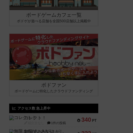
ボードゲームカフェ一覧
ボドゲが遊べる店舗を全国500店舗以上掲載中
ボドファン
ボードゲームに特化したクラウドファンディング
アクセス数 急上昇中
コレクト！
340
PT
紹介文なし
1件の投稿
無限まちがいさがし