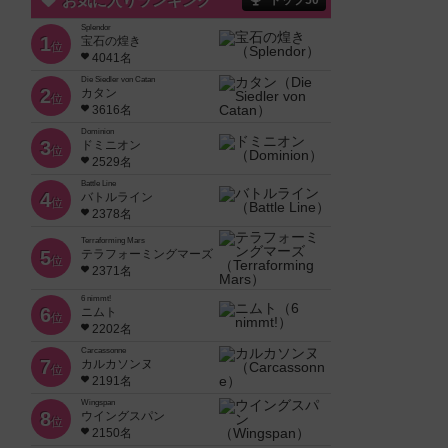
お気に入りランキング
トップ50
Splendor
1
宝石の煌き
位
4041名
Die Siedler von Catan
2
カタン
位
3616名
Dominion
3
ドミニオン
位
2529名
Battle Line
4
バトルライン
位
2378名
Terraforming Mars
5
テラフォーミングマーズ
位
2371名
6 nimmt!
6
ニムト
位
2202名
Carcassonne
7
カルカソンヌ
位
2191名
Wingspan
8
ウイングスパン
位
2150名