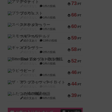
アマナイト
73
PT
紹介文なし
1件の投稿
ブラヴェスト
66
PT
紹介文なし
1件の投稿
スペクタキュラー
60
PT
紹介文なし
1件の投稿
スモールワールド
59
PT
紹介文あり
13件の投稿
ギャンブラー
58
PT
紹介文なし
2件の投稿
Bitter End ブタペスト救出作戦
52
PT
紹介文なし
1件の投稿
ラピード
46
PT
紹介文なし
1件の投稿
ザ・フラッフィー・ライト
44
PT
紹介文なし
0件の投稿
ふたつの城の物語
39
PT
紹介文あり
6件の投稿