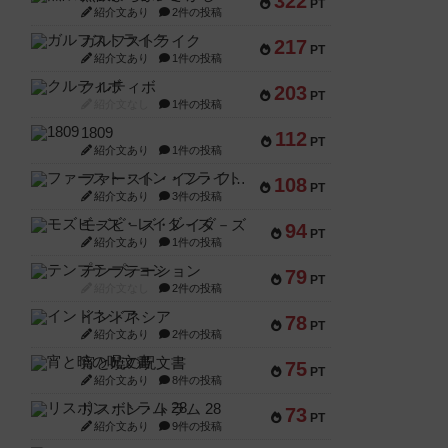
322
PT
紹介文あり
2件の投稿
ガルフストライク
217
PT
紹介文あり
1件の投稿
クルティボ
203
PT
紹介文なし
1件の投稿
1809
112
PT
紹介文あり
1件の投稿
ファースト・イン・フライト
108
PT
紹介文あり
3件の投稿
モズビ－ズ・レイダ－ズ
94
PT
紹介文あり
1件の投稿
テンプテーション
79
PT
紹介文なし
2件の投稿
インドネシア
78
PT
紹介文あり
2件の投稿
宵と暁の呪文書
75
PT
紹介文あり
8件の投稿
リスボン・トラム 28
73
PT
紹介文あり
9件の投稿