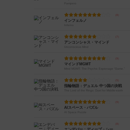
Pampero
インフェルノ
Inferno
アンコンシャス・マインド
Unconscious Mind
マインドMGMT
Mind MGMT: The Psychic Espionage “Game.”
指輪物語：デュエル 中つ国の決戦
The Lord of the Rings: Duel for Middle-earth
AIスペース・パズル
AI Space Puzzle
エンデバー：ディープ・シー