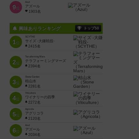
Azul
9
アズール
位
1903名
興味ありランキング
トップ50
SCYTHE
1
サイズ -大鎌戦役-
位
2415名
Terraforming Mars
2
テラフォーミングマーズ
位
2394名
Stone Garden
3
枯山水
位
2281名
Viticulture
4
ワイナリーの四季
位
2272名
Agricola
5
アグリコラ
位
2120名
Azul
6
アズール
位
2034名