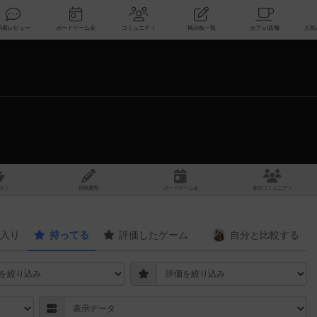
索
新着レビュー
ボードゲーム会
コミュニティ
掲示板一覧
スト
投稿履歴
ボ
ー
ドゲ
ーム
会
参加
コミュニティ
入り
持ってる
評価したゲーム
自分と
比較する