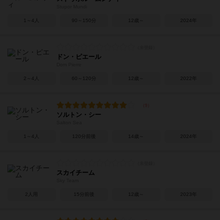
Stupor Mundi
1～4人
90～150分
12歳～
2024年
ドン・ピエール
Dom Pierre
2～4人
60～120分
12歳～
2022年
ソルトン・シー
Salton Sea
1～4人
120分前後
14歳～
2024年
スカイチーム
Sky Team
2人用
15分前後
12歳～
2023年