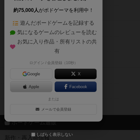
約75,000人
がボドゲーマを利用中！
ボードゲームの新着レビュー
遊んだボードゲームを記録する
ボードゲーム会情報
気になるゲームのレビューを読む
お気に入り作品・所有リストの共
メカニクス特集
有
掲示板・トピックス
ログイン / 会員登録（10秒）
Google
X
ボドとも・会員一覧
Apple
Facebook
ボードゲーム業界コラム
または
ボドゲーマご利用案内
メールで会員登録
ボードゲーム通販
しばらく表示しない
新作・再入荷情報