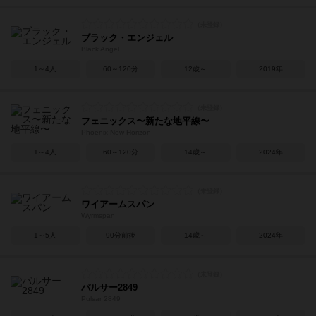
ブラック・エンジェル
Black Angel
1～4人
60～120分
12歳～
2019年
フェニックス〜新たな地平線〜
Phoenix New Horizon
1～4人
60～120分
14歳～
2024年
ワイアームスパン
Wyrmspan
1～5人
90分前後
14歳～
2024年
パルサー2849
Pulsar 2849