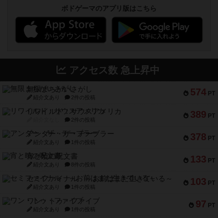
ボドゲーマのアプリ版はこちら
アクセス数 急上昇中
無限まちがいさがし
574
PT
紹介文あり
2件の投稿
リワイルド：サウスアメリカ
389
PT
紹介文なし
2件の投稿
アンダー・ザ・テーブラー
378
PT
紹介文あり
1件の投稿
宵と暁の呪文書
133
PT
紹介文あり
8件の投稿
セミファイナル ～お前はまだ生きている～
103
PT
紹介文あり
1件の投稿
ワン・トゥ・ファイブ
97
PT
紹介文あり
1件の投稿