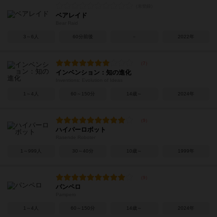
ベアレイド
Bear Raid
3～6人
60分前後
－
2022年
インベンション：知の進化
Inventions: Evolution of Ideas
1～4人
60～150分
14歳～
2024年
ハイパーロボット
Rasende Roboter
1～999人
30～40分
10歳～
1999年
パンペロ
Pampero
1～4人
60～150分
14歳～
2024年