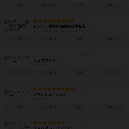
2～4人
60分前後
10歳～
2002年
セティ：地球外知的生命体探査
SETI: Search for Extraterrestrial Intelligence
1～4人
40～160分
14歳～
2024年
シュタウファー
Die Staufer
2～5人
40～100分
12歳～
2015年
シヴォリューション
Civolution
1～4人
90～180分
14歳～
2024年
ストゥポル・ムンディ