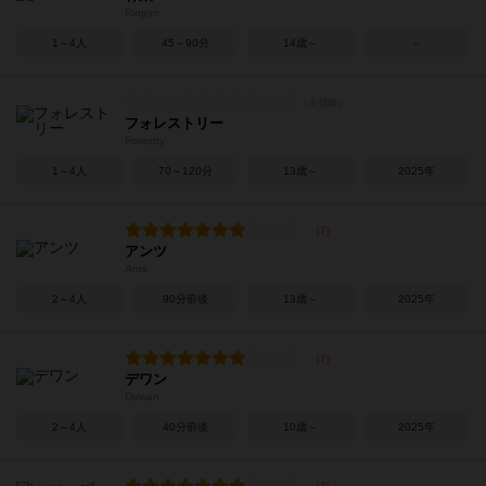
Ringyo
1～4人
45～90分
14歳～
－
フォレストリー
Forestry
1～4人
70～120分
13歳～
2025年
アンツ
Ants
2～4人
90分前後
13歳～
2025年
デワン
Dewan
2～4人
40分前後
10歳～
2025年