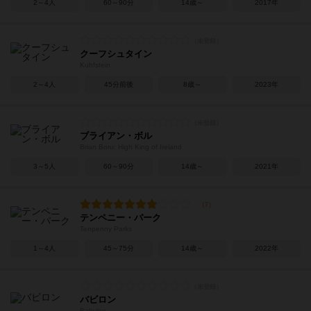
2～4人
60～90分
14歳～
2017年
クーフシュタイン
Kuhfstein
2～4人
45分前後
8歳～
2023年
ブライアン・ボル
Brian Boru: High King of Ireland
3～5人
60～90分
14歳～
2021年
テンペニー・パーク
Tenpenny Parks
1～4人
45～75分
14歳～
2022年
バビロン
Babylon