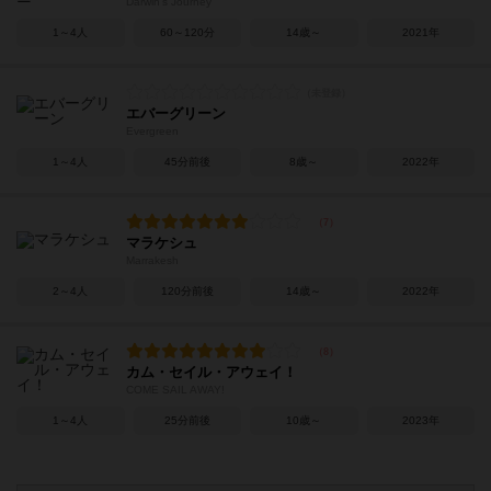
Darwin's Journey
1～4人
60～120分
14歳～
2021年
エバーグリーン
Evergreen
1～4人
45分前後
8歳～
2022年
マラケシュ
Marrakesh
2～4人
120分前後
14歳～
2022年
カム・セイル・アウェイ！
COME SAIL AWAY!
1～4人
25分前後
10歳～
2023年