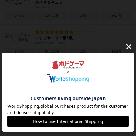
スペクタキュラー
Spectacular
1～6人
20～30分
10歳～
2024年
シップヤード：第2版
Shipyard (2nd Edition)
1～4人
40～120分
12歳～
2023年
インディアン・サマー
Indian Summer
1～4人
15～60分
10歳～
2017年
スペクトラル
Spectral
2～5人
30分前後
14歳～
2024年