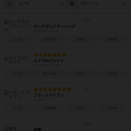
キングダムクロッシング
Kingdom Crossing
1～4人
45～90分
14歳～
2025年
エドラのドルイド
The Druids of Edora
2～4人
60～90分
14歳～
2025年
フラットアイアン
Flatiron
1～2人
45分前後
12歳～
2024年
林業