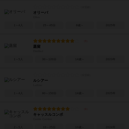
オリーバ
Oliva
1～4人
25～45分
8歳～
2025年
蒸留
Distilled
1～5人
30～120分
14歳～
2023年
ルシアー
Luthier
1～4人
90～150分
14歳～
2025年
キャッスルコンボ
Castle Combo
2～5人
10～25分
10歳～
2024年