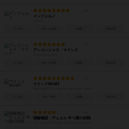
インフェルノ
Inferno
1～4人
45～120分
14歳～
2024年
アンコンシャス・マインド
Unconscious Mind
1～4人
60～120分
12歳～
2024年
マインドMGMT
Mind MGMT: The Psychic Espionage “Game.”
1～5人
45～75分
13歳～
2021年
指輪物語：デュエル 中つ国の決戦
The Lord of the Rings: Duel for Middle-earth