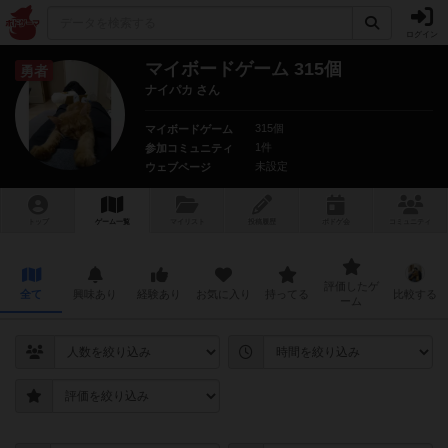
ログイン
マイボードゲーム 315個
勇者
ナイパカ さん
315個
マイボードゲーム
1件
参加コミュニティ
未設定
ウェブページ
トップ
ゲーム一覧
マイリスト
投稿履歴
ボ
ドゲ
会
コミュニティ
評価したゲ
全て
興味あり
経験あり
お気に入り
持ってる
比較する
ーム