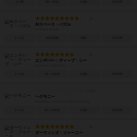
2人用
30～45分
10歳～
2024年
AIスペース・パズル
AI Space Puzzle
2～5人
30分前後
8歳～
2023年
エンデバー：ディープ・シー
Endeavor: Deep Sea
1～4人
60～120分
10歳～
2024年
ヘゲモニー
Hegemony: Lead Your Class to Victory
2～4人
90～180分
14歳～
2023年
ダーウィンズ・ジャーニー