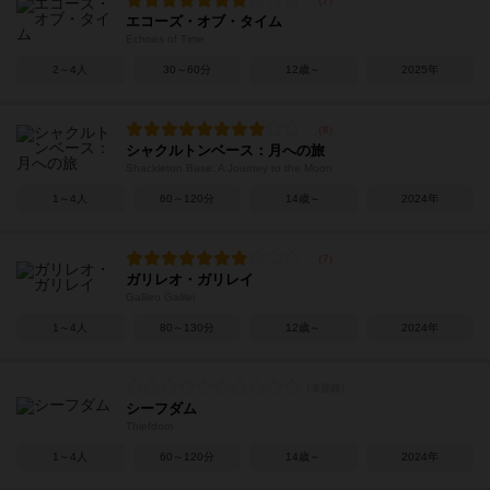
エコーズ・オブ・タイム
Echoes of Time
2～4人
30～60分
12歳～
2025年
シャクルトンベース：月への旅
Shackleton Base: A Journey to the Moon
1～4人
60～120分
14歳～
2024年
ガリレオ・ガリレイ
Galileo Galilei
1～4人
80～130分
12歳～
2024年
シーフダム
Thiefdom
1～4人
60～120分
14歳～
2024年