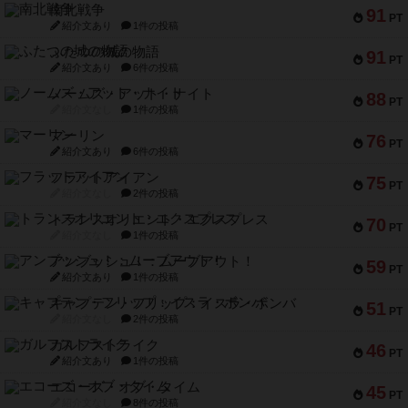
南北戦争
91
PT
紹介文あり
1件の投稿
ふたつの城の物語
91
PT
紹介文あり
6件の投稿
ノームズ・アット・ナイト
88
PT
紹介文なし
1件の投稿
マーリン
76
PT
紹介文あり
6件の投稿
フラットアイアン
75
PT
紹介文なし
2件の投稿
トランスオリエント・エクスプレス
70
PT
紹介文なし
1件の投稿
アンブッシュ！：ムーブアウト！
59
PT
紹介文あり
1件の投稿
キャプテン・フリップ：イスラ・ボンバ
51
PT
紹介文なし
2件の投稿
ガルフストライク
46
PT
紹介文あり
1件の投稿
エコーズ・オブ・タイム
45
PT
紹介文なし
8件の投稿