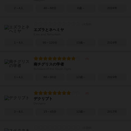
2～4人
40～60分
8歳～
2024年
エズラとネヘミヤ
Ezra and Nehemiah
1～4人
90～120分
13歳～
2024年
南チグリスの学者
Scholars of the South Tigris
1～4人
60～90分
12歳～
2023年
デクリプト
Decrypto
3～8人
15～45分
12歳～
2017年