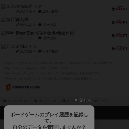
スカルキング
45
PT
紹介文あり
12件の投稿
海兵隊
45
PT
紹介文あり
1件の投稿
Bitter End ブタペスト救出作戦
45
PT
紹介文なし
1件の投稿
ドコジャン
42
PT
紹介文あり
10件の投稿
※Apple、Apple のロゴ は、米国および他の国々で登録されたApple Inc.の商標です。
※App Store は、Apple Inc.のサービスマークです。
※Android は、グーグル インコーポレイテッドの商標または登録商標です。
※Google Play とそのロゴは、Google Inc.の商標または登録商標です。
閉じる
ボドゲーマTOP
ボドとも一覧
ナイパカ
マイボードゲーム
ボドゲーマTOP
ボードゲームのプレイ履歴を記録し
て、
ボードゲームを検索する
自分のデータを管理しませんか？