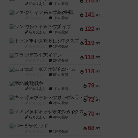
170
PT
紹介文あり
1件の投稿
ファイアー・ブルズ / 火牛陣
141
PT
紹介文なし
1件の投稿
ワン・トゥ・ファイブ
122
PT
紹介文あり
1件の投稿
トランスオリエント・エクスプレス
119
PT
紹介文なし
1件の投稿
フラットアイアン
118
PT
紹介文なし
2件の投稿
エコーズ・オブ・タイム
118
PT
紹介文なし
8件の投稿
南北戦争
79
PT
紹介文あり
1件の投稿
キャプテン・フリップ：イスラ・ボンバ
72
PT
紹介文なし
2件の投稿
メメントオンラインタクティクス
70
PT
紹介文あり
4件の投稿
パーミッド
68
PT
紹介文なし
1件の投稿