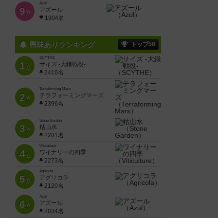
Azul
9
アズール
位
1904名
興味ありランキング
トップ50
SCYTHE
1
サイズ -大鎌戦役-
位
2416名
Terraforming Mars
2
テラフォーミングマーズ
位
2396名
Stone Garden
3
枯山水
位
2281名
Viticulture
4
ワイナリーの四季
位
2273名
Agricola
5
アグリコラ
位
2120名
Azul
6
アズール
位
2034名