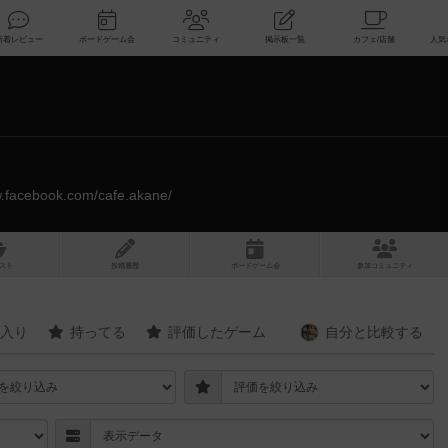
索
新着レビュー
ボードゲーム会
コミュニティ
掲示板一覧
w.facebook.com/cafe.akane/
スト
投稿履歴
ボ
ー
ドゲ
ーム
会
参加
コミュニティ
入り
持ってる
評価したゲーム
自分と
比較する