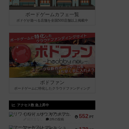
ボードゲームカフェ一覧
ボドゲが遊べる店舗を全国500店舗以上掲載中
ボドファン
ボードゲームに特化したクラウドファンディング
アクセス数 急上昇中
リワイルド：サウスアメリカ
552
PT
紹介文なし
2件の投稿
マーケットフレッシュ