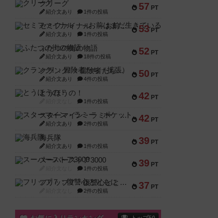
クリーグ
57
PT
紹介文あり
1件の投稿
セミファイナル ～お前はまだ生きている～
53
PT
紹介文あり
1件の投稿
ふたつの街の物語
52
PT
紹介文あり
18件の投稿
クランク! ：冒険者たち（拡張）
50
PT
紹介文あり
4件の投稿
とうほうの！
42
PT
紹介文なし
1件の投稿
スターマイン・ラミー ポケット
42
PT
紹介文あり
2件の投稿
海兵隊
39
PT
紹介文あり
1件の投稿
スーパーストア3000
39
PT
紹介文なし
1件の投稿
フリップ７：復讐心とともに
37
PT
紹介文なし
2件の投稿