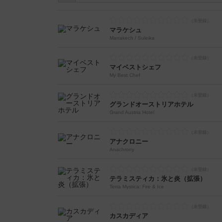
マラケシュ
Marrakech / Suleika
マイベストシェフ
My Best Chef
グランドオーストリアホテル
Grand Austria Hotel
アナクロニー
Anachrony
テラミスティカ：氷と炎（拡張）
Terra Mystica: Fire & Ice
カスカディア