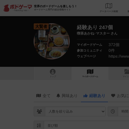
世界のボードゲームを楽しもう！
ボードゲーム専門の総合情報サイト
データベース
検
大賢者
経験あり 247個
喫茶あかね･マスター さん
372個
マイボードゲーム
0件
参加コミュニティ
https://ww
ウェブページ
トップ
マイボードゲーム
マイリ
全て
興味あり
経験あり
お気に