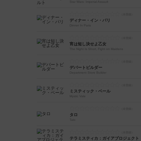
Star Wars: Imperial Assault
ディナー・イン・パリ
Dinner In Paris
宵は短し決せよ乙女
The Night Is Short, Fight on Maidens
デパートビルダー
Department Store Builder
ミスティック・ベール
Mystic Vale
タロ
Talo
テラミスティカ：ガイアプロジェクト