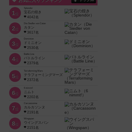
お気に入りランキング
トップ50
Splendor
1
宝石の煌き
位
4042名
Die Siedler von Catan
2
カタン
位
3617名
Dominion
3
ドミニオン
位
2530名
Battle Line
4
バトルライン
位
2379名
Terraforming Mars
5
テラフォーミングマーズ
位
2372名
6 nimmt!
6
ニムト
位
2202名
Carcassonne
7
カルカソンヌ
位
2191名
Wingspan
8
ウイングスパン
位
2151名