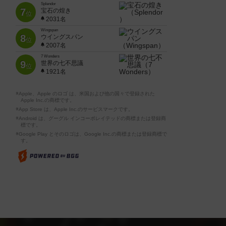
Splendor
7
宝石の煌き
位
2031名
Wingspan
8
ウイングスパン
位
2007名
7 Wonders
9
世界の七不思議
位
1921名
※Apple、Apple のロゴ は、米国および他の国々で登録された
Apple Inc.の商標です。
※App Store は、Apple Inc.のサービスマークです。
※Android は、グーグル インコーポレイテッドの商標または登録商
標です。
※Google Play とそのロゴは、Google Inc.の商標または登録商標で
す。