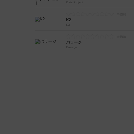
Gaia Project
K2
K2
バラージ
Barrage