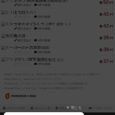
クランク! ：冒険者たち（拡張）
50
PT
紹介文あり
4件の投稿
とうほうの！
42
PT
紹介文なし
1件の投稿
スターマイン・ラミー ポケット
42
PT
紹介文あり
2件の投稿
海兵隊
39
PT
紹介文あり
1件の投稿
スーパーストア3000
39
PT
紹介文なし
1件の投稿
フリップ７：復讐心とともに
37
PT
紹介文なし
2件の投稿
※Apple、Apple のロゴ は、米国および他の国々で登録されたApple Inc.の商標です。
※App Store は、Apple Inc.のサービスマークです。
※Android は、グーグル インコーポレイテッドの商標または登録商標です。
※Google Play とそのロゴは、Google Inc.の商標または登録商標です。
閉じる
ボドゲーマTOP
ボドとも一覧
喫茶あかね･マスター
マイボードゲーム