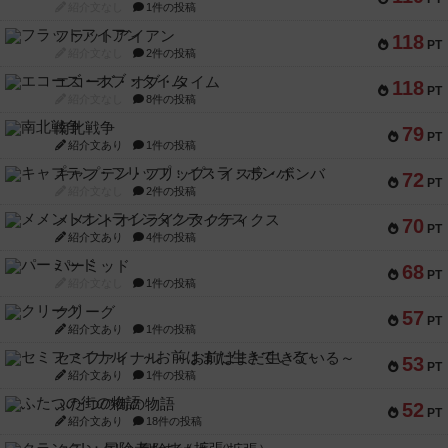
紹介文なし
1件の投稿
フラットアイアン
118
PT
紹介文なし
2件の投稿
エコーズ・オブ・タイム
118
PT
紹介文なし
8件の投稿
南北戦争
79
PT
紹介文あり
1件の投稿
キャプテン・フリップ：イスラ・ボンバ
72
PT
紹介文なし
2件の投稿
メメントオンラインタクティクス
70
PT
紹介文あり
4件の投稿
パーミッド
68
PT
紹介文なし
1件の投稿
クリーグ
57
PT
紹介文あり
1件の投稿
セミファイナル ～お前はまだ生きている～
53
PT
紹介文あり
1件の投稿
ふたつの街の物語
52
PT
紹介文あり
18件の投稿