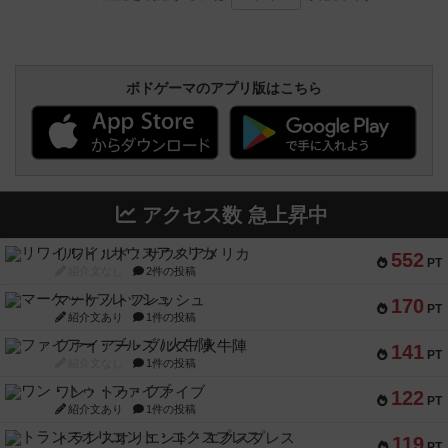
ボドゲーマのアプリ版はこちら
アクセス数 急上昇中
リワイルド：サウスアメリカ
552
PT
紹介文なし
2件の投稿
マーケットフレッシュ
170
PT
紹介文あり
1件の投稿
ファイアー・ブルズ / 火牛陣
141
PT
紹介文なし
1件の投稿
ワン・トゥ・ファイブ
122
PT
紹介文あり
1件の投稿
トランスオリエント・エクスプレス
119
PT