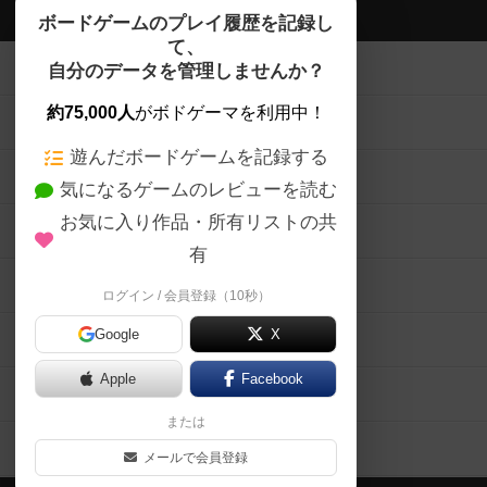
ボドゲーマTOP
ボードゲームのプレイ履歴を記録し
て、
ボードゲームを検索する
自分のデータを管理しませんか？
約75,000人
がボドゲーマを利用中！
ボードゲームの新着レビュー
遊んだボードゲームを記録する
ボードゲーム会情報
気になるゲームのレビューを読む
お気に入り作品・所有リストの共
メカニクス特集
有
掲示板・トピックス
ログイン / 会員登録（10秒）
Google
X
ボドとも・会員一覧
Apple
Facebook
ボードゲーム業界コラム
または
ボドゲーマご利用案内
メールで会員登録