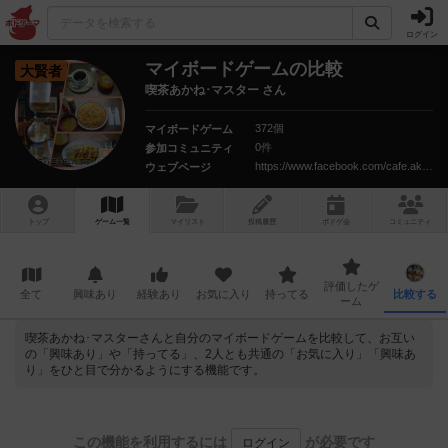
ログイン
マイボードゲームの比較
大賢者
喫茶あかね･マスター さん
372個
マイボードゲーム
0件
参加コミュニティ
https://www.facebook.com/cafe.akane/
ウェブページ
トップ
ゲーム一覧
マイリスト
投稿履歴
ボ
ドゲ
会
コミュニティ
評価したゲ
全て
興味あり
経験あり
お気に入り
持ってる
比較する
ーム
喫茶あかね･マスターさんと自分のマイボードゲームを比較して、お互い
の「興味あり」や「持ってる」、2人とも共通の「お気に入り」「興味あ
り」をひと目で分かるようにする機能です。
この機能を利用するには
が必要です
ログイン