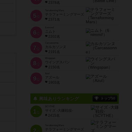
2378名
Terraforming Mars
5
テラフォーミングマーズ
位
2371名
6 nimmt!
6
ニムト
位
2202名
Carcassonne
7
カルカソンヌ
位
2191名
Wingspan
8
ウイングスパン
位
2150名
Azul
9
アズール
位
1903名
興味ありランキング
トップ50
SCYTHE
1
サイズ -大鎌戦役-
位
2415名
Terraforming Mars
2
テラフォーミングマーズ
位