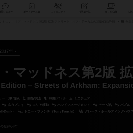
索
新着レビュー
ボードゲーム会
コミュニティ
掲示板一覧
ンション・オブ・マッドネス 第2版 拡張 ストリート・オブ・アーカムの通販/商品詳細
作品
2017年～
・マッドネス第2版 
Edition – Streets of Arkham: Expansi
ラー
冒険
開拓/調査
戦闘/バトル
ミニチュア
協力プレイ
エリア移動
ハンドマネージメント
チーム戦
パズル
l-Dunk）
トニー・ファンチ（Tony Fanchi）
グレース・ホールディングハウス（Gra
の登録/分布