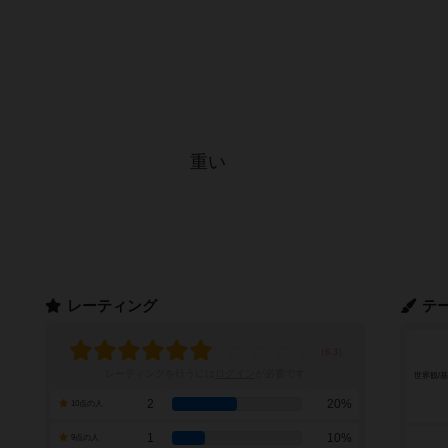
重い
レーティング
テ
レーティングを行うには
ログイン
が必要です
世界観/
2
20%
10点の人
1
10%
9点の人