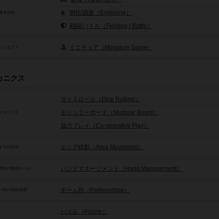
開拓/調査（Exploring）
基本目的
戦闘/バトル（Fighting / Battle）
ミニチュア（Miniature Game）
コンセプト
カニクス
ダイスロール（Dice Rolling）
モジュラーボード（Modular Board）
メカニクス
協力プレイ（Co-operative Play）
エリア移動（Area Movement）
する仕組み
ハンドマネージメント（Hand Management）
源等の獲得ルール
チーム戦（Partnerships）
ー間の関係/状態
パズル（Puzzle）