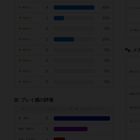
4
40%
8点の人
ゲームの
1
10%
7点の人
0
0%
6点の人
その他の
2
20%
5点の人
メ
0
0%
4点の人
0
0%
3点の人
0
0%
2点の人
頻出する
0
0%
1点の人
移動に関
プレイ感の評価
得点や資
トグルスイッチを押すとプレイ感（
※
）の投票ができます
5
運・確率
プレイヤ
3
戦略・判断力
1
交渉・立ち回り