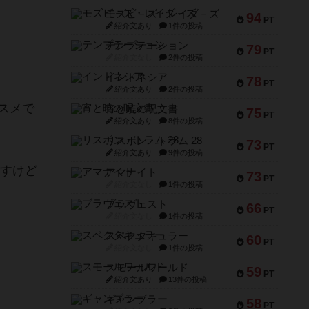
モズビ－ズ・レイダ－ズ
94
PT
紹介文あり
1件の投稿
テンプテーション
79
PT
紹介文なし
2件の投稿
インドネシア
78
PT
紹介文あり
2件の投稿
スメで
宵と暁の呪文書
75
PT
紹介文あり
8件の投稿
リスボン・トラム 28
73
PT
紹介文あり
9件の投稿
ますけど
アマナイト
73
PT
紹介文なし
1件の投稿
ブラヴェスト
66
PT
紹介文なし
1件の投稿
スペクタキュラー
60
PT
紹介文なし
1件の投稿
スモールワールド
59
PT
紹介文あり
13件の投稿
ギャンブラー
58
PT