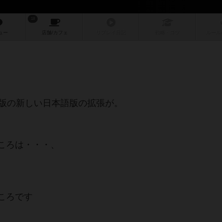
18
ュー
店舗/
カフェ
リプレイ
日記
戦略
・コツ
ルール
2版の新しい日本語版の拡張が。
ころは・・・、
ころです