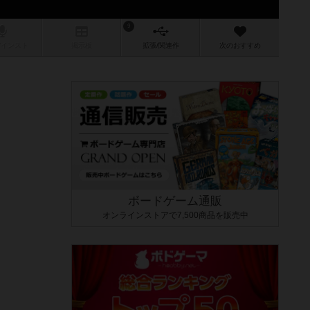
9
/インスト
掲示板
拡張/関連
作
次のおすすめ
ボードゲーム通販
オンラインストアで7,500商品を販売中