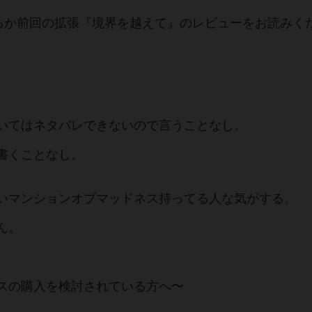
るか前回の拡張『境界を越えて』のレビューをお読みく
いてはネタバレできないので言うことなし。
書くことなし。
いマンションオブマッドネス持ってる人な気がする。
ん。
スの購入を検討されている方へ〜