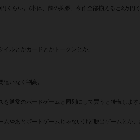
00円くらい。(本体、前の拡張、今作全部揃えると2万円
タイルとかカードとかトークンとか。
間違いなく割高。
スを通常のボードゲームと同列にして買うと後悔します
ームやあとボードゲームじゃないけど脱出ゲームとか、