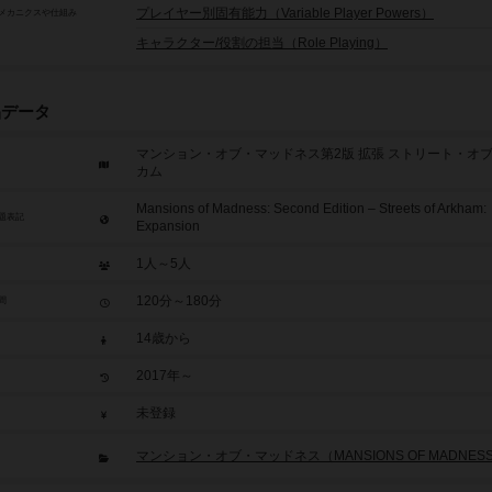
プレイヤー別固有能力（Variable Player Powers）
メカニクスや仕組み
キャラクター/役割の担当（Role Playing）
品データ
マンション・オブ・マッドネス第2版 拡張 ストリート・オ
カム
Mansions of Madness: Second Edition – Streets of Arkham:
題表記
Expansion
1人～5人
120分～180分
間
14歳から
2017年～
未登録
マンション・オブ・マッドネス（MANSIONS OF MADNES