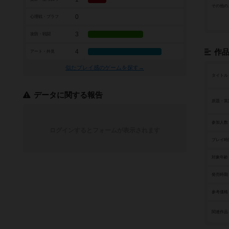
その他の
0
心理戦・ブラフ
3
攻防・戦闘
4
作
アート・外見
似たプレイ感のゲームを探す→
タイトル
データに関する報告
原題・英
参加人数
ログインするとフォームが表示されます
プレイ時
対象年齢
発売時期
参考価格
関連作品