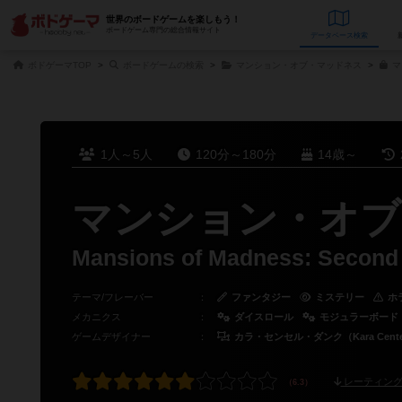
世界のボードゲームを楽しもう！
ボードゲーム専門の総合情報サイト
データベース
検
ボドゲーマTOP
ボードゲームの検索
マンション・オブ・マッドネス
マ
1人～5人
120分～180分
14歳～
マンション・オブ
Mansions of Madness: Second 
テーマ/フレーバー
：
ファンタジー
ミステリー
ホ
メカニクス
：
ダイスロール
モジュラーボード
ゲームデザイナー
：
カラ・センセル・ダンク（Kara Centel
レーティング