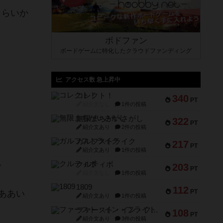
くらいか
ボドファン
ボードゲームに特化したクラウドファンディング
アクセス数 急上昇中
コレクト！
340
PT
紹介文なし
1件の投稿
無限まちがいさがし
322
PT
紹介文あり
2件の投稿
ガルフストライク
217
PT
紹介文あり
1件の投稿
。
クルティボ
203
PT
紹介文なし
1件の投稿
1809
112
PT
ああい
紹介文あり
1件の投稿
ファースト・イン・フライト
108
PT
紹介文あり
3件の投稿