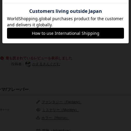
最も読まれているレビューを表示しました
投稿者：
かえるきんぐだむ
ーマ/フレーバー
ファンタジー（Fantasy）
ミステリー（Mystery）
基本テーマ
ホラー（Horror）
冒険（Adventure）