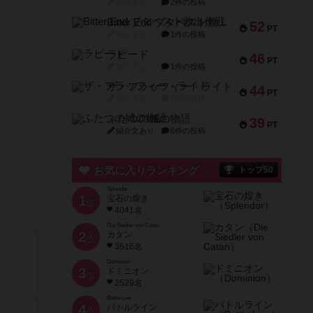
紹介文なし
2件の投稿
Bitter End ブタペスト救出作戦
52
PT
紹介文なし
1件の投稿
ラピード
46
PT
紹介文なし
1件の投稿
ザ・フラッフィー・ライト
44
PT
紹介文なし
0件の投稿
ふたつの城の物語
39
PT
紹介文あり
6件の投稿
お気に入りランキング
トップ50
Splendor
1
宝石の煌き
位
4041名
Die Siedler von Catan
2
カタン
位
3616名
Dominion
3
ドミニオン
位
2529名
Battle Line
4
バトルライン
位