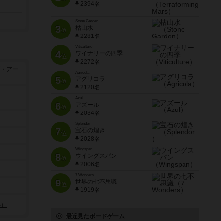
2394名
Stone Garden
3
枯山水
位
2281名
Viticulture
4
ワイナリーの四季
位
2272名
ブ・アー
Agricola
5
アグリコラ
位
2120名
Azul
6
アズール
位
2034名
Splendor
7
宝石の煌き
位
2028名
Wingspan
8
ウイングスパン
位
2006名
7 Wonders
9
世界の七不思議
位
1919名
S）
最近見たボードゲーム