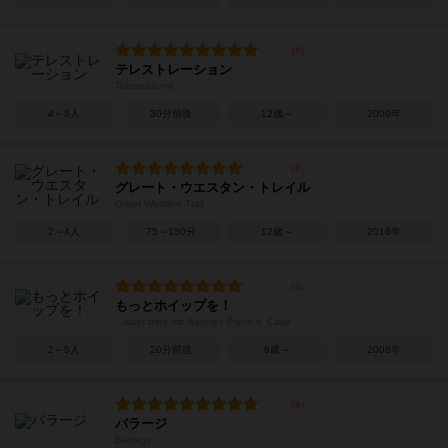
テレストレーション
Telestrations
4～8人
30分前後
12歳～
2009年
グレート・ウエスタン・トレイル
Great Western Trail
2～4人
75～150分
12歳～
2016年
もっとホイップを！
...aber bitte mit Sahne / Piece o' Cake
2～5人
20分前後
8歳～
2008年
バラージ
Barrage