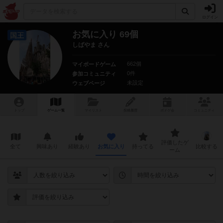
ログイン
お気に入り 69個
国王
しばやま さん
662個
マイボードゲーム
0件
参加コミュニティ
未設定
ウェブページ
トップ
ゲーム一覧
マイリスト
投稿履歴
ボ
ドゲ
会
コミュニティ
評価したゲ
全て
興味あり
経験あり
お気に入り
持ってる
比較する
ーム