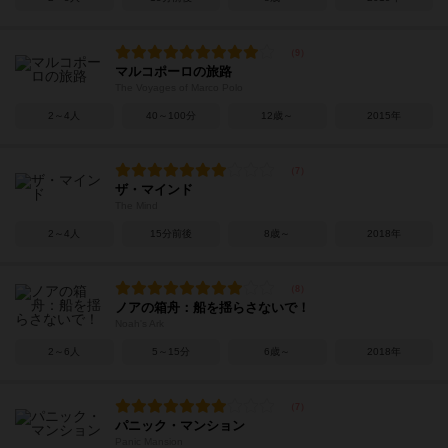
マルコポーロの旅路
The Voyages of Marco Polo
2～4人
40～100分
12歳～
2015年
ザ・マインド
The Mind
2～4人
15分前後
8歳～
2018年
ノアの箱舟：船を揺らさないで！
Noah's Ark
2～6人
5～15分
6歳～
2018年
パニック・マンション
Panic Mansion