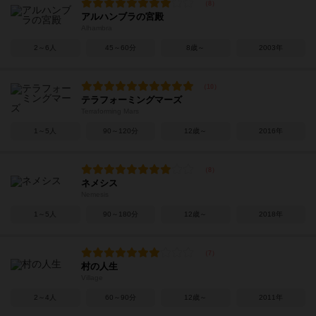
アルハンブラの宮殿
Alhambra
2～6人
45～60分
8歳～
2003年
テラフォーミングマーズ
Terraforming Mars
1～5人
90～120分
12歳～
2016年
ネメシス
Nemesis
1～5人
90～180分
12歳～
2018年
村の人生
Village
2～4人
60～90分
12歳～
2011年