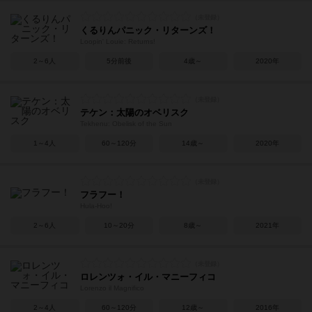
くるりんパニック・リターンズ！
Loopin' Louie: Returns!
2～6人
5分前後
4歳～
2020年
テケン：太陽のオベリスク
Tekhenu: Obelisk of the Sun
1～4人
60～120分
14歳～
2020年
フラフー！
Hula-Hoo!
2～6人
10～20分
8歳～
2021年
ロレンツォ・イル・マニーフィコ
Lorenzo il Magnifico
2～4人
60～120分
12歳～
2016年