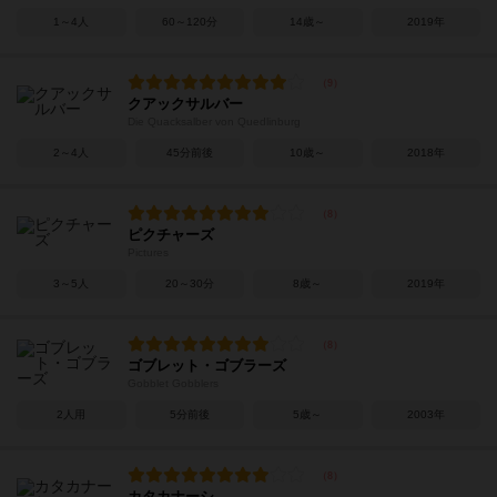
1～4人
60～120分
14歳～
2019年
クアックサルバー
Die Quacksalber von Quedlinburg
2～4人
45分前後
10歳～
2018年
ピクチャーズ
Pictures
3～5人
20～30分
8歳～
2019年
ゴブレット・ゴブラーズ
Gobblet Gobblers
2人用
5分前後
5歳～
2003年
カタカナーシ