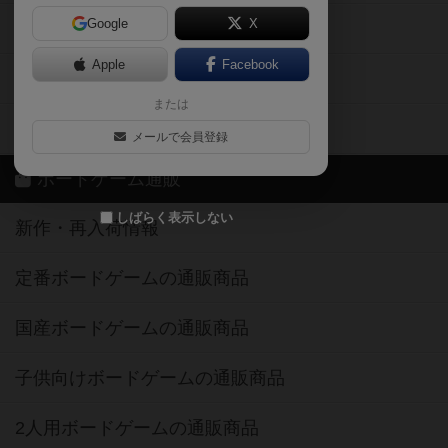
Google
X
ボドとも・会員一覧
Apple
Facebook
ボードゲーム業界コラム
または
ボドゲーマご利用案内
メールで会員登録
ボードゲーム通販
しばらく表示しない
新作・再入荷情報
定番ボードゲームの通販商品
国産ボードゲームの通販商品
子供向けボードゲームの通販商品
2人用ボードゲームの通販商品