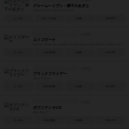
グルームヘイヴン：獅子のあぎと
Gloomhaven: Jaws of the Lion
1～4人
30～120分
14歳～
2020年
エイゴダーケ
A game where you explain the Japanese word written on the card using only English, without using any Japanese.
3～8人
15分前後
10歳～
2024年
ブラックフライデー
Black Friday
2～5人
55分前後
12歳～
2010年
ボブジテンその2
Bob Jiten 2
3～8人
30分前後
10歳～
2017年