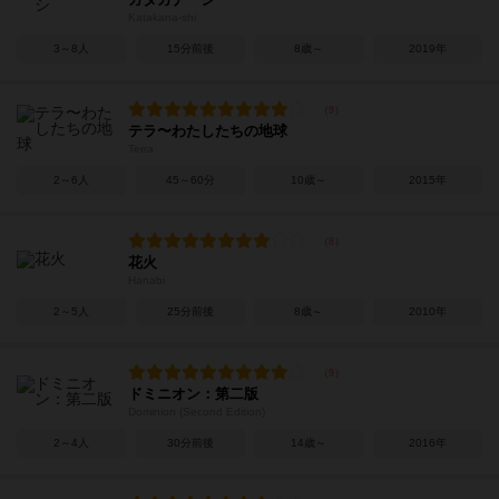
Katakana-shi
3～8人
15分前後
8歳～
2019年
テラ〜わたしたちの地球
Terra
2～6人
45～60分
10歳～
2015年
花火
Hanabi
2～5人
25分前後
8歳～
2010年
ドミニオン：第二版
Dominion (Second Edition)
2～4人
30分前後
14歳～
2016年