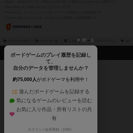
※Apple、Apple のロゴ は、米国および他の国々で登録されたApple Inc.の商標です。
※App Store は、Apple Inc.のサービスマークです。
※Android は、グーグル インコーポレイテッドの商標または登録商標です。
※Google Play とそのロゴは、Google Inc.の商標または登録商標です。
閉じる
ボドゲーマTOP
ボドとも一覧
しばやま
マイボードゲーム
お気
ボドゲーマTOP
ボードゲームのプレイ履歴を記録し
て、
ボードゲームを検索する
自分のデータを管理しませんか？
約75,000人
がボドゲーマを利用中！
ボードゲームの新着レビュー
遊んだボードゲームを記録する
ボードゲーム会情報
気になるゲームのレビューを読む
お気に入り作品・所有リストの共
メカニクス特集
有
掲示板・トピックス
ログイン / 会員登録（10秒）