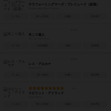
テラフォーミングマーズ：プレリュード（拡張）
Terraforming Mars: Prelude
1～5人
90～120分
12歳～
2018年
木こり達人
Toc Toc Woodman
2～7人
10分前後
5歳～
2008年
レス・アルカナ
Res Arcana
2～4人
20～60分
12歳～
2019年
スピリット・アイランド
Spirit Island
1～4人
90～120分
13歳～
2017年