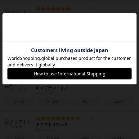
バウンス・オフ！
Bounce-Off
2～4人
15分前後
7歳～
2016年
ダイヤモンドゲーム
Chinese Checkers
2～6人
30分前後
7歳～
1892年
キャプテン・リノ
Super Rhino!
2～5人
5～15分
5歳～
2010年
ドラフトサウルス
Draftosaurus
2～5人
15分前後
8歳～
2019年