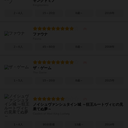
キングドミノ
Kingdomino
2～4人
15～20分
8歳～
2016年
ファウナ
Fauna
2～6人
45～60分
8歳～
2008年
ザ・ゲーム
The Game
1～5人
15～20分
8歳～
2015年
ノイシュヴァンシュタイン城 ～狂王ルートヴィヒの見
果てぬ夢～
Castles of Mad King Ludwig
1～4人
90分前後
13歳～
2014年