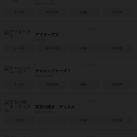
Bomb Busters
2～5人
30分前後
10歳～
2024年
アフターアス
After Us
1～6人
40～60分
12歳～
2023年
チャレンジャーズ！
Challengers!
1～8人
45分前後
8歳～
2022年
宝石の煌き：デュエル
Splendor Duel
2人用
－
10歳～
2022年