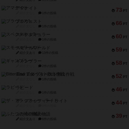
アマナイト
73
PT
紹介文なし
1件の投稿
ブラヴェスト
66
PT
紹介文なし
1件の投稿
スペクタキュラー
60
PT
紹介文なし
1件の投稿
スモールワールド
59
PT
紹介文あり
13件の投稿
ギャンブラー
58
PT
紹介文なし
2件の投稿
Bitter End ブタペスト救出作戦
52
PT
紹介文なし
1件の投稿
ラピード
46
PT
紹介文なし
1件の投稿
ザ・フラッフィー・ライト
44
PT
紹介文なし
0件の投稿
ふたつの城の物語
39
PT
紹介文あり
6件の投稿