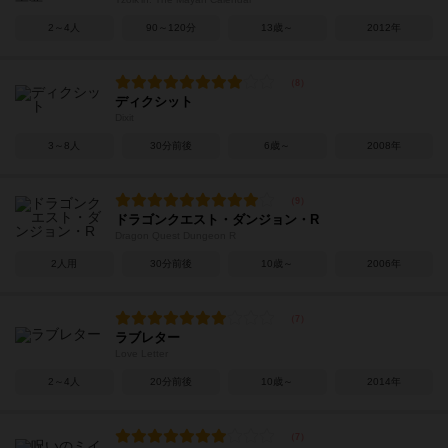
2～4人
90～120分
13歳～
2012年
ディクシット
Dixit
3～8人
30分前後
6歳～
2008年
ドラゴンクエスト・ダンジョン・R
Dragon Quest Dungeon R
2人用
30分前後
10歳～
2006年
ラブレター
Love Letter
2～4人
20分前後
10歳～
2014年