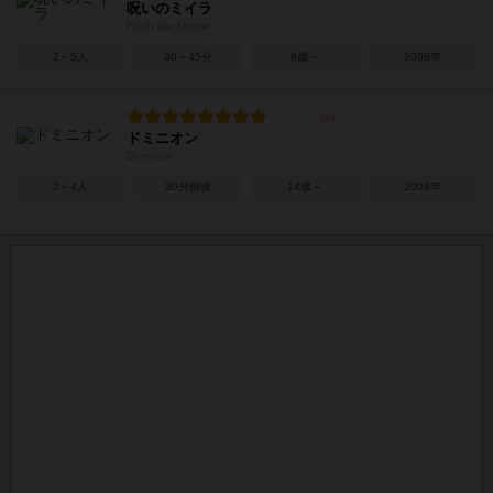
呪いのミイラ
Fluch der Mumie
2～5人
30～45分
8歳～
2008年
ドミニオン
Dominion
2～4人
30分前後
14歳～
2008年