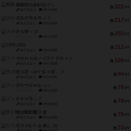
無限まちがいさがし
322
PT
紹介文あり
2件の投稿
ガルフストライク
217
PT
紹介文あり
1件の投稿
クルティボ
203
PT
紹介文なし
1件の投稿
1809
112
PT
紹介文あり
1件の投稿
ファースト・イン・フライト
108
PT
紹介文あり
3件の投稿
モズビ－ズ・レイダ－ズ
94
PT
紹介文あり
1件の投稿
テンプテーション
79
PT
紹介文なし
2件の投稿
インドネシア
78
PT
紹介文あり
2件の投稿
宵と暁の呪文書
75
PT
紹介文あり
8件の投稿
リスボン・トラム 28
73
PT
紹介文あり
9件の投稿