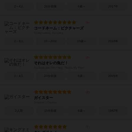
2～4人
20分前後
6歳～
2017年
コードネーム：ピクチャーズ
Codenames: Pictures
2～8人
10～20分
10歳～
2016年
それはオレの魚だ！
Packeis am Pol / Hey, That's My Fish!
2～4人
20分前後
8歳～
2005年
ガイスター
Ghosts! / Geister
2人用
15分前後
6歳～
1982年