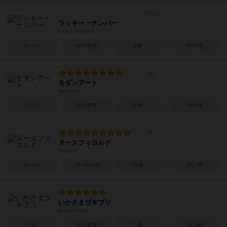
ラッキー・ナンバー
Lucky Numbers
2～4人
20分前後
8歳～
2012年
モダンアート
Modern Art
3～5人
45分前後
10歳～
1992年
ヌースフィヨルド
Nusfjord
1～5人
20～100分
12歳～
2017年
いかさまゴキブリ
Mogel Motte
3～5人
30分前後
7歳～
2011年