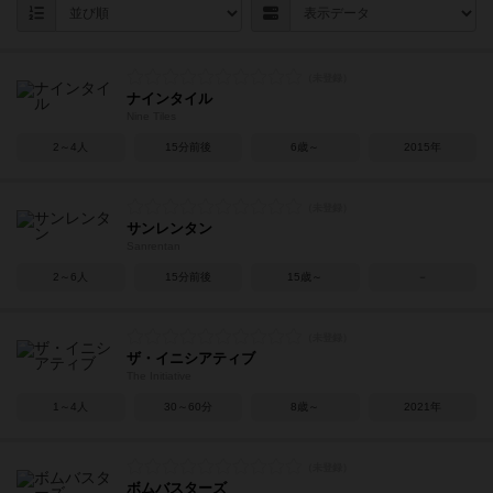
ナインタイル
Nine Tiles
2～4人
15分前後
6歳～
2015年
サンレンタン
Sanrentan
2～6人
15分前後
15歳～
－
ザ・イニシアティブ
The Initiative
1～4人
30～60分
8歳～
2021年
ボムバスターズ