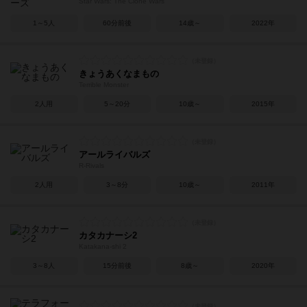
Star Wars: The Clone Wars
1～5人
60分前後
14歳～
2022年
きょうあくなまもの
Terrible Monster
2人用
5～20分
10歳～
2015年
アールライバルズ
R-Rivals
2人用
3～8分
10歳～
2011年
カタカナーシ2
Katakana-shi 2
3～8人
15分前後
8歳～
2020年