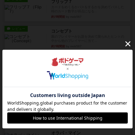
フリップ７
カードをめくるかパスをするかを決めてパスした
時のカード数字が得点になる...
約7時間前
by mob567
レビュー
コンセプト
親のプレイヤーがお題を決めて限られたヒントの
中から他のプレイヤーに当て...
約7時間前
by mob567
レビュー
海兵隊
1988年にVictory Gamesが出版した
『Leathernec...
約7時間前
by Chaco
ルール/インスト
画像付き
充実
パーミッド
おばあちゃんは猫が大好きです!しかし、あまりに
も多くの猫を飼っているた...
約8時間前
by jurong
レビュー
画像付き
オラパ・マイン