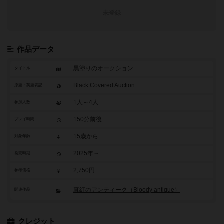
未登録
作品データ
黒塗りのオークション
タイトル
Black Covered Auction
原題・英題表記
1人～4人
参加人数
150分前後
プレイ時間
15歳から
対象年齢
2025年～
発売時期
2,750円
参考価格
真紅のアンティーク（Bloody antique）
関連作品
クレジット