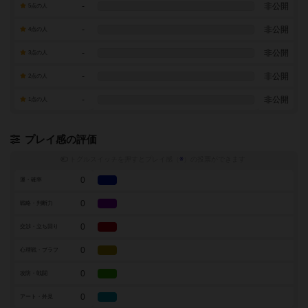
-
非公開
5点の人
-
非公開
4点の人
-
非公開
3点の人
-
非公開
2点の人
-
非公開
1点の人
プレイ感の評価
トグルスイッチを押すとプレイ感（
※
）の投票ができます
0
運・確率
0
戦略・判断力
0
交渉・立ち回り
0
心理戦・ブラフ
0
攻防・戦闘
0
アート・外見