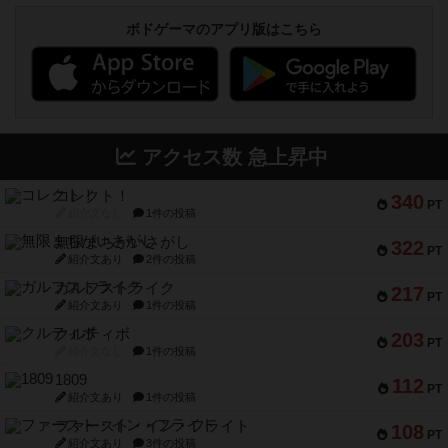
ボドゲーマのアプリ版はこちら
アクセス数 急上昇中
コレクト！
340
PT
紹介文なし
1件の投稿
無限まちがいさがし
322
PT
紹介文あり
2件の投稿
ガルフストライク
217
PT
紹介文あり
1件の投稿
クルティボ
203
PT
紹介文なし
1件の投稿
1809
112
PT
紹介文あり
1件の投稿
ファースト・イン・フライト
108
PT
紹介文あり
3件の投稿