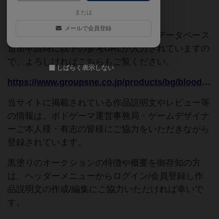
または
ご協力ください
メールで会員登録
このページは情報が不足しています。データベース
追加申請時に以下の参考URLが入力されていますの
で、よろしければこちらもご覧ください。
しばらく表示しない
https://www.groupsne.co.jp/products/bg/bloodyantique/t_10.html
当サイトに掲載されている作品説明文やレビュー等
の情報は、ボドゲーマ運営事務局・ゲームデザイナ
ーご本人様・有志の皆様にご協力をいただきながら
登録されています。
黒塗りのオークションの特徴や概要を御存知の方
は、ヘッダーメニューからログイン/会員登録し作
品説明文の作成/編集にご協力いただければ幸いで
す。