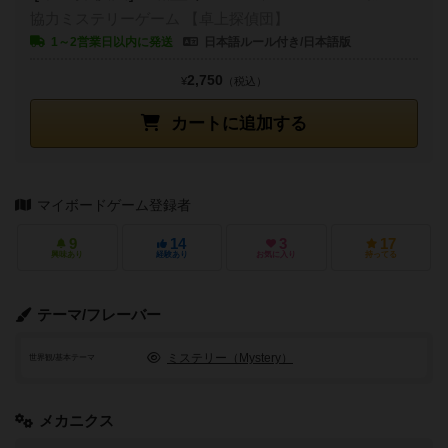
協力ミステリーゲーム 【卓上探偵団】
1～2営業日以内に発送
日本語ルール付き/日本語版
2,750
¥
（税込）
カートに追加する
マイボードゲーム登録者
9
14
3
17
興味あり
経験あり
お気に入り
持ってる
テーマ/フレーバー
ミステリー（Mystery）
世界観/基本テーマ
メカニクス