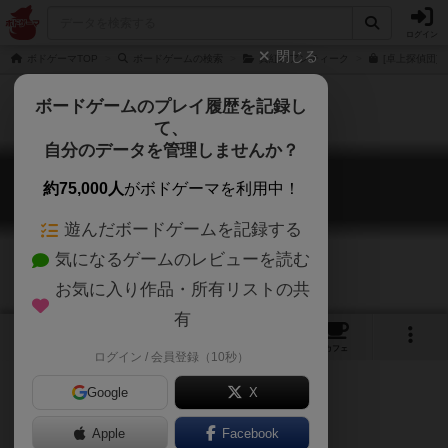
ログイン
閉じる
ボドゲーマTOP
ボードゲームの検索
真紅のアンティーク
[卓上探偵団]
ボードゲームのプレイ履歴を記録し
て、
自分のデータを管理しませんか？
黒塗りのオークション
約75,000人
がボドゲーマを利用中！
Black Covered Auction
遊んだボードゲームを記録する
気になるゲームのレビューを読む
お気に入り作品・所有リストの共
有
1
6
トップ
画像
動画
レビュー
カフェ
ログイン / 会員登録（10秒）
Google
X
卓上探偵団
Apple
Facebook