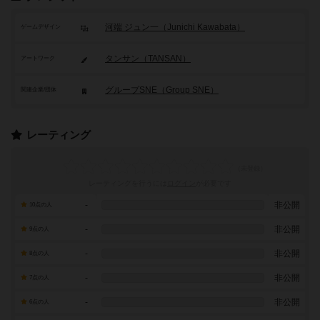
河端 ジュン一（Junichi Kawabata）
ゲームデザイン
タンサン（TANSAN）
アートワーク
グループSNE（Group SNE）
関連企業/団体
レーティング
レーティングを行うには
ログイン
が必要です
-
非公開
10点の人
-
非公開
9点の人
-
非公開
8点の人
-
非公開
7点の人
-
非公開
6点の人