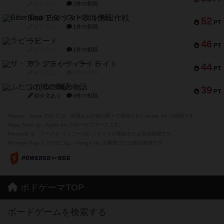
紹介文なし
2件の投稿
Bitter End ブタペスト救出作戦
52
PT
紹介文なし
1件の投稿
ラピード
46
PT
紹介文なし
1件の投稿
ザ・フラッフィー・ライト
44
PT
紹介文なし
0件の投稿
ふたつの城の物語
39
PT
紹介文あり
6件の投稿
※Apple、Apple のロゴ は、米国および他の国々で登録されたApple Inc.の商標です。
※App Store は、Apple Inc.のサービスマークです。
※Android は、グーグル インコーポレイテッドの商標または登録商標です。
※Google Play とそのロゴは、Google Inc.の商標または登録商標です。
ボドゲーマTOP
ボードゲームを検索する