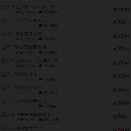
モズビ－ズ・レイダ－ズ
94
PT
紹介文あり
1件の投稿
テンプテーション
79
PT
紹介文なし
2件の投稿
インドネシア
78
PT
紹介文あり
2件の投稿
宵と暁の呪文書
75
PT
紹介文あり
8件の投稿
リスボン・トラム 28
73
PT
紹介文あり
9件の投稿
アマナイト
73
PT
紹介文なし
1件の投稿
ブラヴェスト
66
PT
紹介文なし
1件の投稿
スペクタキュラー
60
PT
紹介文なし
1件の投稿
スモールワールド
59
PT
紹介文あり
13件の投稿
ギャンブラー
58
PT