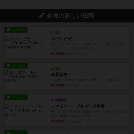
会員の新しい投稿
レビュー
充実
オバケだぞ～
対人アナログプレイ。簡単なルールで誰とでも遊
べるゲーム。こんなの子ども...
約1時間前
by おーちゃん
レビュー
充実
南北戦争
1983年にVictory Gamesが出版した『The Civil ...
約5時間前
by Chaco
レビュー
画像付き
ファイアー・ブルズ / 火牛陣
火牛を引き連れて敵を殲滅させる。縦か斜めで前2
列まで攻撃できるが、自分...
約7時間前
by うらまこ
レビュー