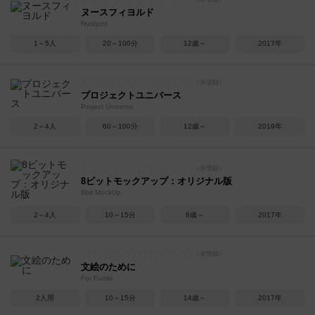
ヌースフィヨルド
Nusfjord
1～5人
20～100分
12歳～
2017年
プロジェクトユニバース
Project Universe
2～4人
60～100分
12歳～
2019年
8ビットモックアップ：オリジナル版
8bit MockUp
2～4人
10～15分
8歳～
2017年
文絵のために
For Fumie
2人用
10～15分
14歳～
2017年