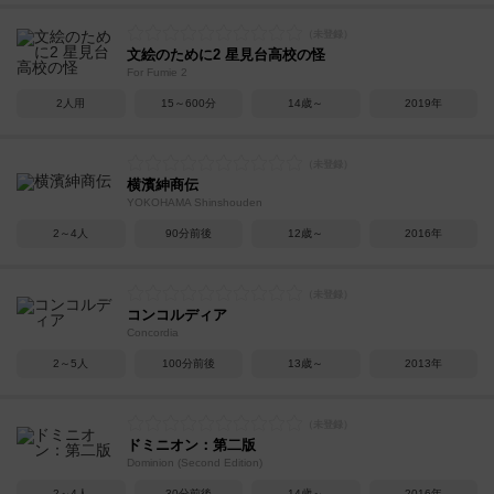
文絵のために2 星見台高校の怪
For Fumie 2
2人用
15～600分
14歳～
2019年
横濱紳商伝
YOKOHAMA Shinshouden
2～4人
90分前後
12歳～
2016年
コンコルディア
Concordia
2～5人
100分前後
13歳～
2013年
ドミニオン：第二版
Dominion (Second Edition)
2～4人
30分前後
14歳～
2016年