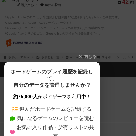
42
PT
紹介文あり
10件の投稿
※Apple、Apple のロゴ は、米国および他の国々で登録されたApple Inc.の商標です。
※App Store は、Apple Inc.のサービスマークです。
※Android は、グーグル インコーポレイテッドの商標または登録商標です。
※Google Play とそのロゴは、Google Inc.の商標または登録商標です。
閉じる
ボドゲーマTOP
ボドとも一覧
a.m.o.🌌🐉💫☄️
マイボードゲーム
ボドゲーマTOP
ボードゲームのプレイ履歴を記録し
て、
ボードゲームを検索する
自分のデータを管理しませんか？
約75,000人
がボドゲーマを利用中！
ボードゲームの新着レビュー
遊んだボードゲームを記録する
ボードゲーム会情報
気になるゲームのレビューを読む
お気に入り作品・所有リストの共
メカニクス特集