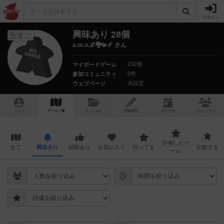
ログイン
興味あり 28個
たまご
a.m.o.🌌🐉💫☄️ さん
232個
マイボードゲーム
0件
参加コミュニティ
未設定
ウェブページ
トップ
ゲーム一覧
マイリスト
投稿履歴
ボ
ドゲ
会
コミュニティ
評価したゲ
全て
興味あり
経験あり
お気に入り
持ってる
比較する
ーム