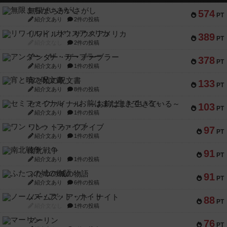
無限まちがいさがし
574
PT
紹介文あり
2件の投稿
リワイルド：サウスアメリカ
389
PT
紹介文なし
2件の投稿
アンダー・ザ・テーブラー
378
PT
紹介文あり
1件の投稿
宵と暁の呪文書
133
PT
紹介文あり
8件の投稿
セミファイナル ～お前はまだ生きている～
103
PT
紹介文あり
1件の投稿
ワン・トゥ・ファイブ
97
PT
紹介文あり
1件の投稿
南北戦争
91
PT
紹介文あり
1件の投稿
ふたつの城の物語
91
PT
紹介文あり
6件の投稿
ノームズ・アット・ナイト
88
PT
紹介文なし
1件の投稿
マーリン
76
PT