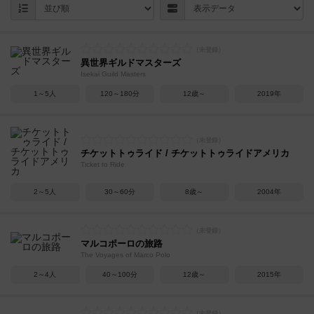
異世界ギルドマスターズ
Isekai Guild Masters
1～5人
120～180分
12歳～
2019年
チケットトゥライド / チケットトゥライドアメリカ
Ticket to Ride
2～5人
30～60分
8歳～
2004年
マルコポーロの旅路
The Voyages of Marco Polo
2～4人
40～100分
12歳～
2015年