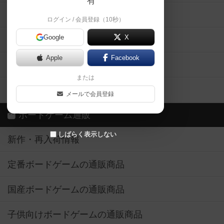
有
掲示板・トピックス
ログイン / 会員登録（10秒）
Google
X
ボドとも・会員一覧
Apple
Facebook
ボードゲーム業界コラム
または
ボドゲーマご利用案内
メールで会員登録
ボードゲーム通販
しばらく表示しない
新作・再入荷情報
定番ボードゲームの通販商品
国産ボードゲームの通販商品
子供向けボードゲームの通販商品