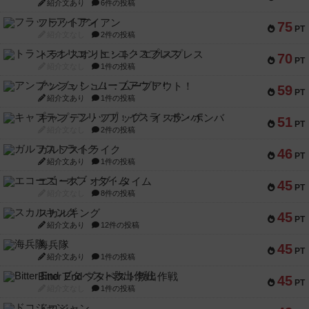
紹介文あり
6件の投稿
フラットアイアン
75
PT
紹介文なし
2件の投稿
トランスオリエント・エクスプレス
70
PT
紹介文なし
1件の投稿
アンブッシュ！：ムーブアウト！
59
PT
紹介文あり
1件の投稿
キャプテン・フリップ：イスラ・ボンバ
51
PT
紹介文なし
2件の投稿
ガルフストライク
46
PT
紹介文あり
1件の投稿
エコーズ・オブ・タイム
45
PT
紹介文なし
8件の投稿
スカルキング
45
PT
紹介文あり
12件の投稿
海兵隊
45
PT
紹介文あり
1件の投稿
Bitter End ブタペスト救出作戦
45
PT
紹介文なし
1件の投稿
ドコジャン