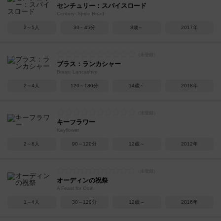
センチュリー：スパイスロード
Century: Spice Road
2～5人
30～45分
8歳～
2017年
ブラス：ランカシャー
Brass: Lancashire
2～4人
120～180分
14歳～
2018年
キーフラワー
Keyflower
2～6人
90～120分
12歳～
2012年
オーディンの祝祭
A Feast for Odin
1～4人
30～120分
12歳～
2016年