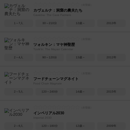
カヴェルナ：洞窟の農夫たち
Caverna: The Cave Farmers
1～7人
30～210分
12歳～
2013年
ツォルキン：マヤ神聖歴
Tzolk'in: The Mayan Calendar
2～4人
90～120分
13歳～
2012年
フードチェーンマグネイト
Food Chain Magnate
2～5人
120～240分
14歳～
2015年
インペリアル2030
Imperial 2030
2～6人
120～180分
12歳～
2009年