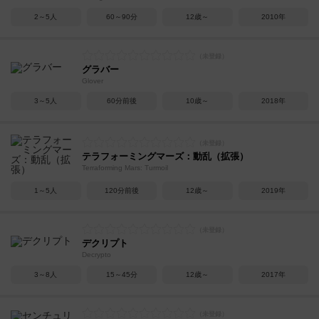
2～5人
60～90分
12歳～
2010年
グラバー
Glover
3～5人
60分前後
10歳～
2018年
テラフォーミングマーズ：動乱（拡張）
Terraforming Mars: Turmoil
1～5人
120分前後
12歳～
2019年
デクリプト
Decrypto
3～8人
15～45分
12歳～
2017年