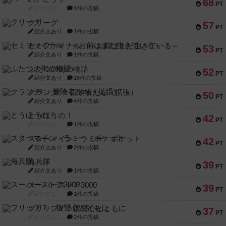
68
PT
紹介文なし
1件の投稿
クリーグ
57
PT
紹介文あり
1件の投稿
セミファイナル ～お前はまだ生きている～
53
PT
紹介文あり
1件の投稿
ふたつの街の物語
52
PT
紹介文あり
18件の投稿
クランク! ：冒険者たち（拡張）
50
PT
紹介文あり
4件の投稿
とうほうの！
42
PT
紹介文なし
1件の投稿
スターマイン・ラミー ポケット
42
PT
紹介文あり
2件の投稿
海兵隊
39
PT
紹介文あり
1件の投稿
スーパーストア3000
39
PT
紹介文なし
1件の投稿
フリップ７：復讐心とともに
37
PT
紹介文なし
2件の投稿