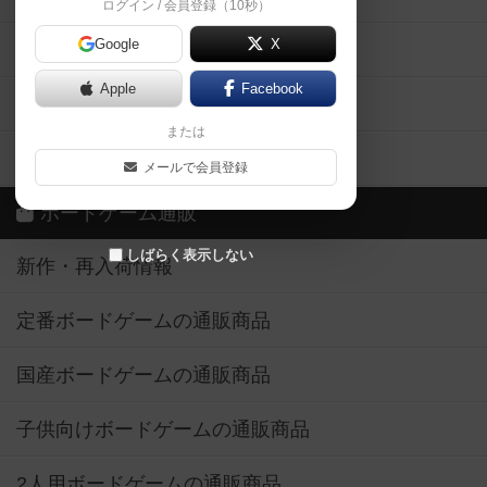
ログイン / 会員登録（10秒）
Google
X
ボドとも・会員一覧
Apple
Facebook
ボードゲーム業界コラム
または
ボドゲーマご利用案内
メールで会員登録
ボードゲーム通販
しばらく表示しない
新作・再入荷情報
定番ボードゲームの通販商品
国産ボードゲームの通販商品
子供向けボードゲームの通販商品
2人用ボードゲームの通販商品