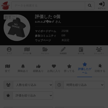
ログイン
評価した 0個
たまご
a.m.o.🌌🐉💫☄️ さん
232個
マイボードゲーム
0件
参加コミュニティ
未設定
ウェブページ
トップ
ゲーム一覧
マイリスト
投稿履歴
ボ
ドゲ
会
コミュニティ
評価したゲ
全て
興味あり
経験あり
お気に入り
持ってる
比較する
ーム