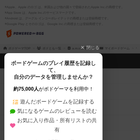
※Apple、Apple のロゴ は、米国および他の国々で登録されたApple Inc.の商標です。
※App Store は、Apple Inc.のサービスマークです。
※Android は、グーグル インコーポレイテッドの商標または登録商標です。
※Google Play とそのロゴは、Google Inc.の商標または登録商標です。
閉じる
ボドゲーマTOP
ボドとも一覧
a.m.o.🌌🐉💫☄️
マイボードゲーム
ボドゲーマTOP
ボードゲームのプレイ履歴を記録し
て、
ボードゲームを検索する
自分のデータを管理しませんか？
約75,000人
がボドゲーマを利用中！
ボードゲームの新着レビュー
遊んだボードゲームを記録する
ボードゲーム会情報
気になるゲームのレビューを読む
お気に入り作品・所有リストの共
メカニクス特集
有
掲示板・トピックス