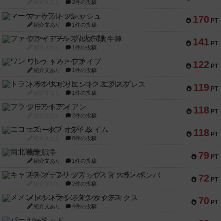
紹介文なし
2件の投稿
マーケットフレッシュ
170
PT
紹介文あり
1件の投稿
ファイアー・ブルズ / 火牛陣
141
PT
紹介文なし
1件の投稿
ワン・トゥ・ファイブ
122
PT
紹介文あり
1件の投稿
トランスオリエント・エクスプレス
119
PT
紹介文なし
1件の投稿
フラットアイアン
118
PT
紹介文なし
2件の投稿
エコーズ・オブ・タイム
118
PT
紹介文なし
8件の投稿
南北戦争
79
PT
紹介文あり
1件の投稿
キャプテン・フリップ：イスラ・ボンバ
72
PT
紹介文なし
2件の投稿
メメントオンラインタクティクス
70
PT
紹介文あり
4件の投稿
パーミッド