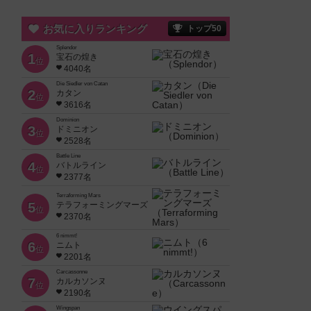
お気に入りランキング
トップ50
Splendor
1
宝石の煌き
位
4040名
Die Siedler von Catan
2
カタン
位
3616名
Dominion
3
ドミニオン
位
2528名
Battle Line
4
バトルライン
位
2377名
Terraforming Mars
5
テラフォーミングマーズ
位
2370名
6 nimmt!
6
ニムト
位
2201名
Carcassonne
7
カルカソンヌ
位
2190名
Wingspan