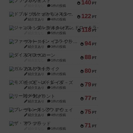
ブラヴェスト
140
PT
紹介文なし
1件の投稿
ドブル：ポケットモンスター
122
PT
紹介文あり
4件の投稿
ジャンヌ・ダルク-オルレアン ドロー＆ライト
118
PT
紹介文なし
5件の投稿
ファースト・イン・フライト
94
PT
紹介文あり
3件の投稿
ダイススローン
88
PT
紹介文なし
1件の投稿
ガルフストライク
80
PT
紹介文あり
1件の投稿
モズビ－ズ・レイダ－ズ
79
PT
紹介文あり
1件の投稿
リー対グラント
77
PT
紹介文あり
1件の投稿
ブレーキング・アウェイ
75
PT
紹介文あり
4件の投稿
ザ・フラッド
71
PT
紹介文なし
1件の投稿