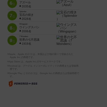
6
アズール
位
2035名
Splendor
7
宝石の煌き
位
2028名
Wingspan
8
ウイングスパン
位
2006名
7 Wonders
9
世界の七不思議
位
1919名
※Apple、Apple のロゴ は、米国および他の国々で登録された
Apple Inc.の商標です。
※App Store は、Apple Inc.のサービスマークです。
※Android は、グーグル インコーポレイテッドの商標または登録商
標です。
※Google Play とそのロゴは、Google Inc.の商標または登録商標で
す。