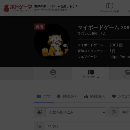
世界のボードゲームを楽しもう！
ボードゲーム専門の総合情報サイト
データベース
検
勇者
マイボードゲーム 206
ラスカル先生 さん
2061個
マイボードゲーム
1件
参加コミュニティ
https://mob
ウェブページ
トップ
マイボードゲーム
マイリ
全て
興味あり
経験あり
お気に