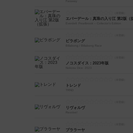
Faraway
エバーデール：真珠の入り江 第2版（
Everdell: Pearlbrook – Collector's Edition
ビラボング
Billabong / Billabong Race
ノコスダイス：2023年版
Nokosu Dice: 2023
トレンド
TRND
リヴォルヴ
Revolve!
プララーヤ