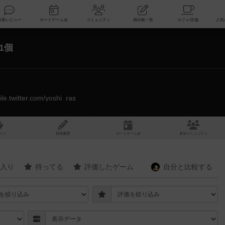
索
新着レビュー
ボードゲーム会
コミュニティ
掲示板一覧
1個
ile.twitter.com/yoshi_ras
スト
投稿履歴
ボ
ー
ドゲ
ーム
会
参加
コミュニティ
入り
持ってる
評価したゲーム
自分と
比較する