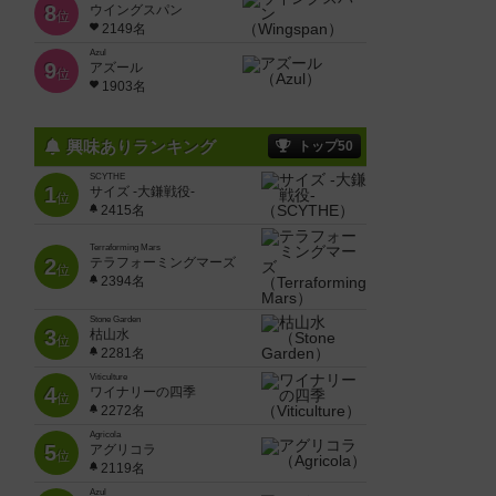
8
ウイングスパン
位
2149名
Azul
9
アズール
位
1903名
興味ありランキング
トップ50
SCYTHE
1
サイズ -大鎌戦役-
位
2415名
Terraforming Mars
2
テラフォーミングマーズ
位
2394名
Stone Garden
3
枯山水
位
2281名
Viticulture
4
ワイナリーの四季
位
2272名
Agricola
5
アグリコラ
位
2119名
Azul