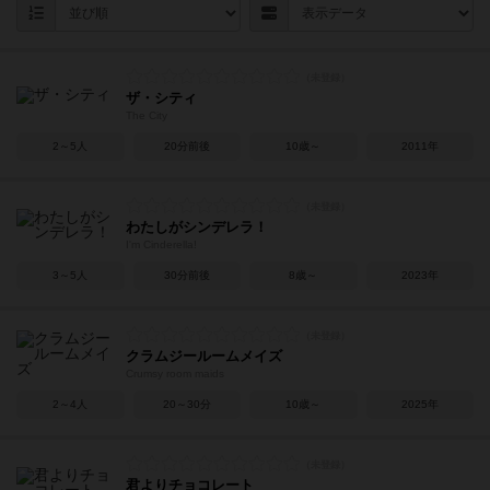
ザ・シティ
The City
2～5人
20分前後
10歳～
2011年
わたしがシンデレラ！
I'm Cinderella!
3～5人
30分前後
8歳～
2023年
クラムジールームメイズ
Crumsy room maids
2～4人
20～30分
10歳～
2025年
君よりチョコレート