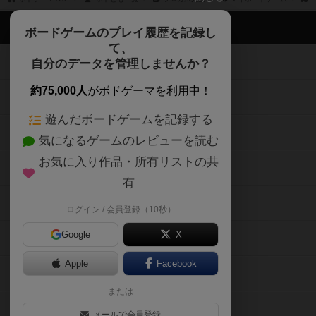
ボドゲーマTOP
ボードゲームのプレイ履歴を記録し
て、
ボードゲームを検索する
自分のデータを管理しませんか？
約75,000人
がボドゲーマを利用中！
ボードゲームの新着レビュー
遊んだボードゲームを記録する
ボードゲーム会情報
気になるゲームのレビューを読む
お気に入り作品・所有リストの共
メカニクス特集
有
掲示板・トピックス
ログイン / 会員登録（10秒）
Google
X
ボドとも・会員一覧
Apple
Facebook
ボードゲーム業界コラム
または
ボドゲーマご利用案内
メールで会員登録