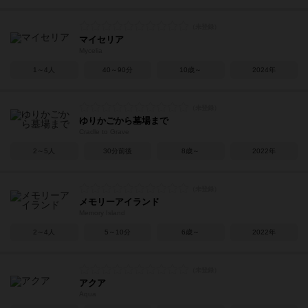
マイセリア
Mycelia
1～4人
40～90分
10歳～
2024年
ゆりかごから墓場まで
Cradle to Grave
2～5人
30分前後
8歳～
2022年
メモリーアイランド
Memory Island
2～4人
5～10分
6歳～
2022年
アクア
Aqua