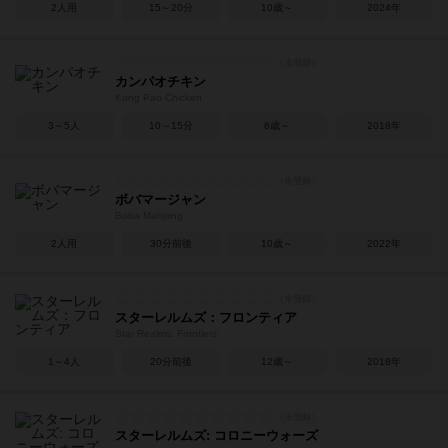
2人用
15～20分
10歳～
2024年
カンパオチキン
Kung Pao Chicken
3～5人
10～15分
8歳～
2018年
ボバマージャン
Boba Mahjong
2人用
30分前後
10歳～
2022年
スターレルムズ：フロンティア
Star Realms: Frontiers
1～4人
20分前後
12歳～
2018年
スターレルムズ: コロニーウォーズ