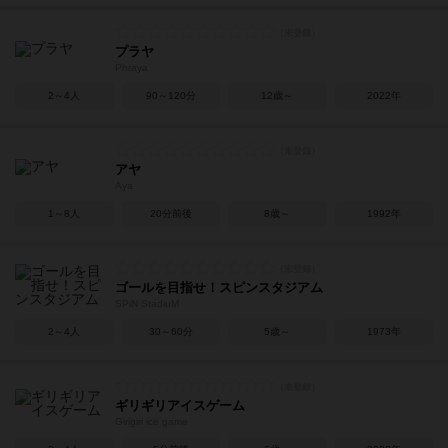
プラヤ
Phraya
2～4人
90～120分
12歳～
2022年
アヤ
Aya
1～8人
20分前後
8歳～
1992年
ゴールを目指せ！スピンスタジアム
SPiN StadiuM
2～4人
30～60分
5歳～
1973年
ギリギリアイスゲーム
Girigiri ice game