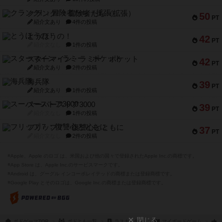
クランク! ：冒険者たち（拡張）
50
PT
紹介文あり
4件の投稿
とうほうの！
42
PT
紹介文なし
1件の投稿
スターマイン・ラミー ポケット
42
PT
紹介文あり
2件の投稿
海兵隊
39
PT
紹介文あり
1件の投稿
スーパーストア3000
39
PT
紹介文なし
1件の投稿
フリップ７：復讐心とともに
37
PT
紹介文なし
2件の投稿
※Apple、Apple のロゴ は、米国および他の国々で登録されたApple Inc.の商標です。
※App Store は、Apple Inc.のサービスマークです。
※Android は、グーグル インコーポレイテッドの商標または登録商標です。
※Google Play とそのロゴは、Google Inc.の商標または登録商標です。
閉じる
ボドゲーマTOP
ボドとも一覧
ラスカル先生
マイボードゲーム