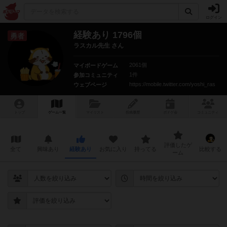
ログイン
経験あり 1796個
勇者
ラスカル先生 さん
2061個
マイボードゲーム
1件
参加コミュニティ
https://mobile.twitter.com/yoshi_ras
ウェブページ
トップ
ゲーム一覧
マイリスト
投稿履歴
ボ
ドゲ
会
コミュニティ
評価したゲ
全て
興味あり
経験あり
お気に入り
持ってる
比較する
ーム