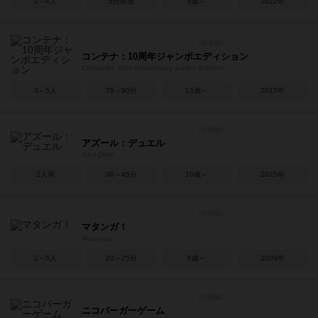
2～4人
5分前後
6歳～
2022年
コンテナ：10周年ジャンボエディション
Container: 10th Anniversary Jumbo Edition!
3～5人
75～90分
13歳～
2017年
アズール：デュエル
Azul Duel
2人用
30～45分
10歳～
2025年
マタンガ！
Matanga!
2～5人
20～25分
8歳～
2009年
ニコバーガーゲーム