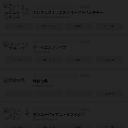
アンロック！：ミステリーアドベンチャー
Unlock! Mystery Adventures
2～6人
45～75分
10歳～
2017年
ザ・イニシアティブ
The Initiative
1～4人
30～60分
8歳～
2021年
奇妙な鳥
Schräge Vögel
－
－
－
2024年
アンユージュアル・サスペクツ
Unusual Suspects
3～18人
10～30分
13歳～
2015年