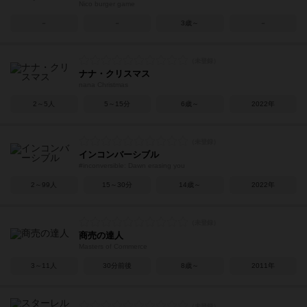
Nico burger game
－
－
3歳～
－
ナナ・クリスマス
nana Christmas
2～5人
5～15分
6歳～
2022年
インコンバーシブル
#inconversible: Dawn erasing you
2～99人
15～30分
14歳～
2022年
商売の達人
Masters of Commerce
3～11人
30分前後
8歳～
2011年