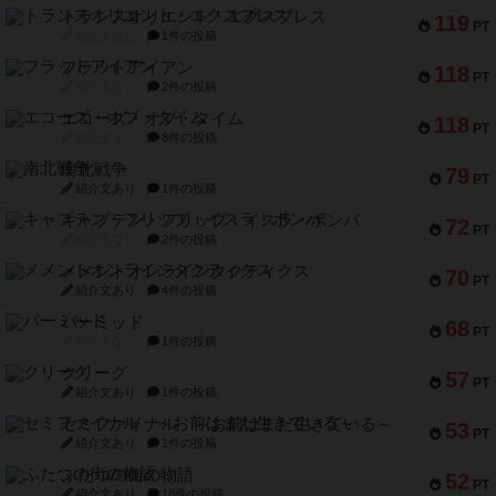
トランスオリエント・エクスプレス
119
PT
紹介文なし
1件の投稿
フラットアイアン
118
PT
紹介文なし
2件の投稿
エコーズ・オブ・タイム
118
PT
紹介文なし
8件の投稿
南北戦争
79
PT
紹介文あり
1件の投稿
キャプテン・フリップ：イスラ・ボンバ
72
PT
紹介文なし
2件の投稿
メメントオンラインタクティクス
70
PT
紹介文あり
4件の投稿
パーミッド
68
PT
紹介文なし
1件の投稿
クリーグ
57
PT
紹介文あり
1件の投稿
セミファイナル ～お前はまだ生きている～
53
PT
紹介文あり
1件の投稿
ふたつの街の物語
52
PT
紹介文あり
18件の投稿