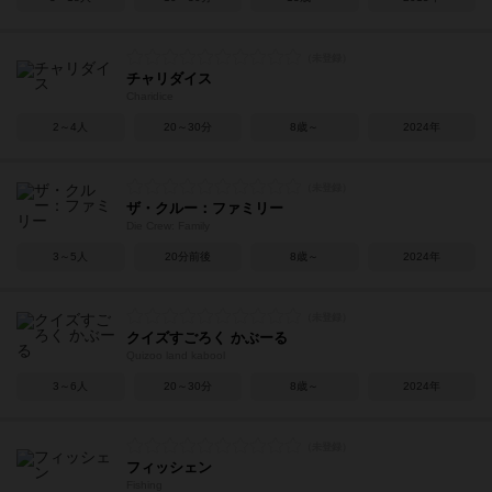
チャリダイス
Charidice
2～4人
20～30分
8歳～
2024年
ザ・クルー：ファミリー
Die Crew: Family
3～5人
20分前後
8歳～
2024年
クイズすごろく かぶーる
Quizoo land kabool
3～6人
20～30分
8歳～
2024年
フィッシェン
Fishing