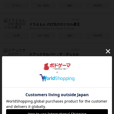
3～5人
40～60分
8歳～
2024年
ドラえもん のび太のロジカル真王
Doraemon Nobita no Logical Thinking
2人用
10～15分
6歳～
2024年
クアックサルバー：ザ・デュエル
The Quacks of Quedlinburg: The Duel
2人用
45分前後
10歳～
2024年
エフテーヴェー?!
FTW?!
2～6人
25～40分
8歳～
2023年