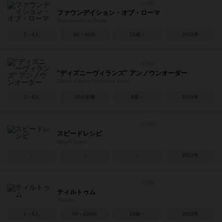
ファウンデイション・オブ・ローマ
Foundations of Rome
2～4人
60～90分
13歳～
2022年
"ディズニーヴィランズ" アンノウンオーダー
Disney Villains / Unknown Order
2～6人
20分前後
9歳～
2024年
スピードレシピ
speed recipe
－
－
－
2022年
ティルトゥム
Tiletum
1～4人
60～100分
14歳～
2022年