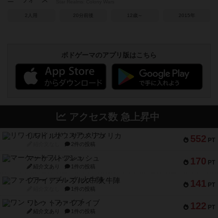
Star Realms: Colony Wars
2人用
20分前後
12歳～
2015年
ボドゲーマのアプリ版はこちら
アクセス数 急上昇中
リワイルド：サウスアメリカ
552
PT
紹介文なし
2件の投稿
マーケットフレッシュ
170
PT
紹介文あり
1件の投稿
ファイアー・ブルズ / 火牛陣
141
PT
紹介文なし
1件の投稿
ワン・トゥ・ファイブ
122
PT
紹介文あり
1件の投稿