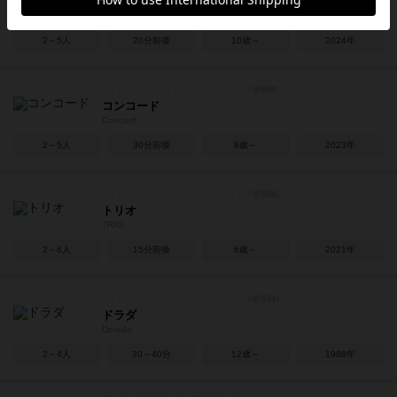
ホットドッグ
Hotdog
2～5人
20分前後
10歳～
2024年
コンコード
Concord
2～5人
30分前後
8歳～
2023年
トリオ
TRIO
2～6人
15分前後
6歳～
2021年
ドラダ
Dorada
2～4人
30～40分
12歳～
1988年