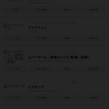
Chocolate Favorers
2人用
10分前後
8歳～
2024年
ファラウェイ
Faraway
2～6人
15～30分
10歳～
2023年
エバーデール：真珠の入り江 第2版（拡張）
Everdell: Pearlbrook – Collector's Edition
1～4人
40～80分
13歳～
2019年
ビラボング
Billabong / Billabong Race
2～4人
30分前後
10歳～
1994年