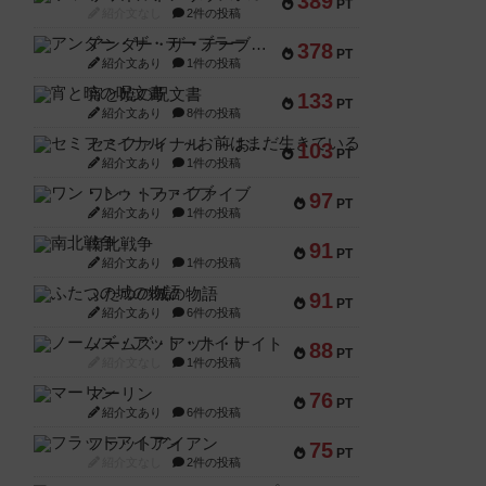
389
PT
紹介文なし
2件の投稿
アンダー・ザ・テーブラー
378
PT
紹介文あり
1件の投稿
宵と暁の呪文書
133
PT
紹介文あり
8件の投稿
セミファイナル ～お前はまだ生きている～
103
PT
紹介文あり
1件の投稿
ワン・トゥ・ファイブ
97
PT
紹介文あり
1件の投稿
南北戦争
91
PT
紹介文あり
1件の投稿
ふたつの城の物語
91
PT
紹介文あり
6件の投稿
ノームズ・アット・ナイト
88
PT
紹介文なし
1件の投稿
マーリン
76
PT
紹介文あり
6件の投稿
フラットアイアン
75
PT
紹介文なし
2件の投稿