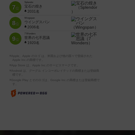
Splendor
7
宝石の煌き
位
2031名
Wingspan
8
ウイングスパン
位
2006名
7 Wonders
9
世界の七不思議
位
1920名
※Apple、Apple のロゴ は、米国および他の国々で登録された
Apple Inc.の商標です。
※App Store は、Apple Inc.のサービスマークです。
※Android は、グーグル インコーポレイテッドの商標または登録商
標です。
※Google Play とそのロゴは、Google Inc.の商標または登録商標で
す。