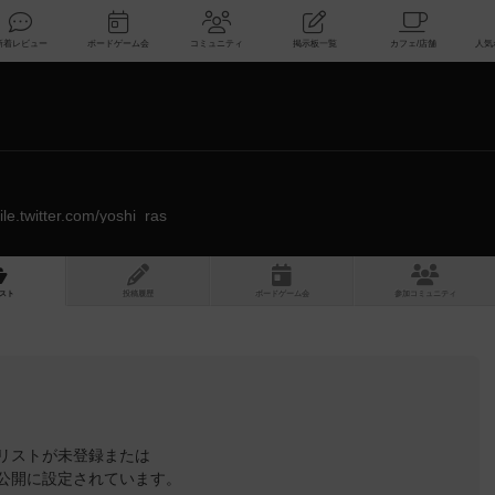
索
新着レビュー
ボードゲーム会
コミュニティ
掲示板一覧
ile.twitter.com/yoshi_ras
スト
投稿履歴
ボ
ー
ドゲ
ーム
会
参加
コミュニティ
リストが未登録または
公開に設定されています。