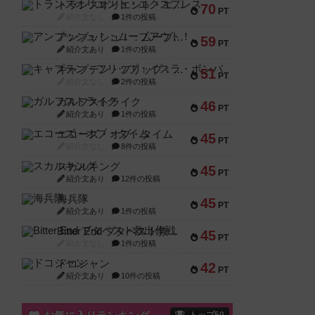
トランスオリエント・エクスプレス
70
PT
紹介文なし
1件の投稿
アンブッシュ！：ムーブアウト！
59
PT
紹介文あり
1件の投稿
キャプテン・フリップ：イスラ・ボンバ
51
PT
紹介文なし
2件の投稿
ガルフストライク
46
PT
紹介文あり
1件の投稿
エコーズ・オブ・タイム
45
PT
紹介文なし
8件の投稿
スカルキング
45
PT
紹介文あり
12件の投稿
海兵隊
45
PT
紹介文あり
1件の投稿
Bitter End ブタペスト救出作戦
45
PT
紹介文なし
1件の投稿
ドコジャン
42
PT
紹介文あり
10件の投稿