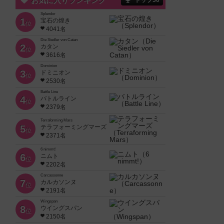
お気に入りランキング
トップ50
Splendor
1
宝石の煌き
位
4041名
Die Siedler von Catan
2
カタン
位
3616名
Dominion
3
ドミニオン
位
2530名
Battle Line
4
バトルライン
位
2379名
Terraforming Mars
5
テラフォーミングマーズ
位
2371名
6 nimmt!
6
ニムト
位
2202名
Carcassonne
7
カルカソンヌ
位
2191名
Wingspan
8
ウイングスパン
位
2150名