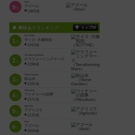
Azul
9
アズール
位
1903名
興味ありランキング
トップ50
SCYTHE
1
サイズ -大鎌戦役-
位
2415名
Terraforming Mars
2
テラフォーミングマーズ
位
2396名
Stone Garden
3
枯山水
位
2281名
Viticulture
4
ワイナリーの四季
位
2272名
Agricola
5
アグリコラ
位
2120名
Azul
6
アズール
位
2034名