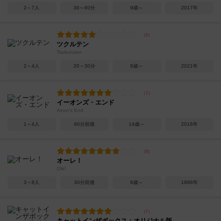
2～7人
30～60分
9歳～
2017年
ツクルテン
Tsukuruten
2～4人
20～30分
8歳～
2021年
イーオンズ・エンド
Aeon's End
1～4人
60分前後
14歳～
2016年
オーレ！
Ole!
3～8人
30分前後
8歳～
1996年
キャットインザボックス：オリジナル版