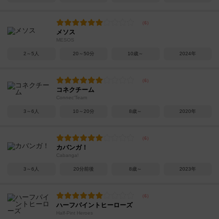
メソス
MESOS
2～5人
20～50分
10歳～
2024年
コネクチーム
Connec'Team
3～6人
10～20分
8歳～
2020年
カバンガ！
Cabanga!
3～6人
20分前後
8歳～
2023年
ハーフパイントヒーローズ
Half-Pint Heroes