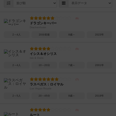
ドラゴンキーパー
Drachenhuter
2～4人
20分前後
8歳～
2023年
イシス＆オシリス
Isis & Osiris
2～4人
10～20分
7歳～
2001年
ラスベガス：ロイヤル
Las Vegas Royale
2～5人
20～45分
8歳～
2019年
ルート