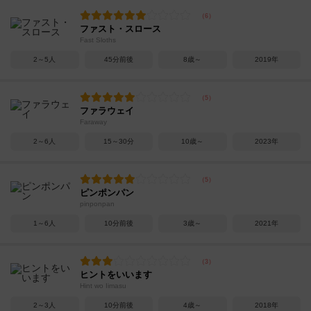
ファスト・スロース
Fast Sloths
2～5人
45分前後
8歳～
2019年
ファラウェイ
Faraway
2～6人
15～30分
10歳～
2023年
ピンポンパン
pinponpan
1～6人
10分前後
3歳～
2021年
ヒントをいいます
Hint wo Iimasu
2～3人
10分前後
4歳～
2018年