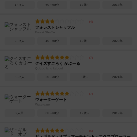
1～5人
60～90分
12歳～
2018年
フォレストシャッフル
Forest Shuffle
2～5人
40～60分
10歳～
2023年
クイズすごろく かぶーる
Quizoo land kabool
3～6人
20～30分
8歳～
2024年
ウォーターゲート
Watergate
2人用
30～60分
12歳～
2019年
ザ・ギルド・オブ・マーチャント・エクスプローラー