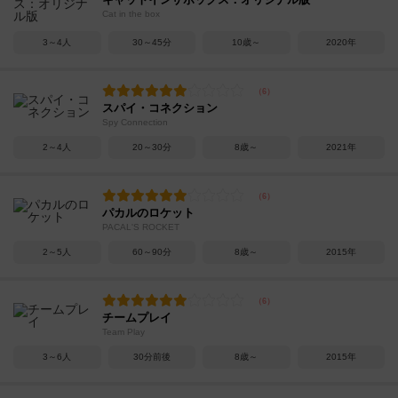
Cat in the box
3～4人
30～45分
10歳～
2020年
スパイ・コネクション
Spy Connection
2～4人
20～30分
8歳～
2021年
パカルのロケット
PACAL'S ROCKET
2～5人
60～90分
8歳～
2015年
チームプレイ
Team Play
3～6人
30分前後
8歳～
2015年