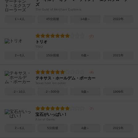
ズ
The Guild of Merchant Explorers
1～4人
45分前後
14歳～
2022年
トリオ
TRIO
2～6人
15分前後
6歳～
2021年
テキサス・ホールデム・ポーカー
Texas hold 'em poker
2～10人
2～500分
9歳～
1906年
宝石がいっぱい！
A lot of Gems
2～6人
5分前後
4歳～
2021年