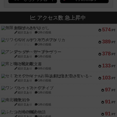
アクセス数 急上昇中
無限まちがいさがし
574
PT
紹介文あり
2件の投稿
リワイルド：サウスアメリカ
389
PT
紹介文なし
2件の投稿
アンダー・ザ・テーブラー
378
PT
紹介文あり
1件の投稿
宵と暁の呪文書
133
PT
紹介文あり
8件の投稿
セミファイナル ～お前はまだ生きている～
103
PT
紹介文あり
1件の投稿
ワン・トゥ・ファイブ
97
PT
紹介文あり
1件の投稿
南北戦争
91
PT
紹介文あり
1件の投稿
ふたつの城の物語
91
PT
紹介文あり
6件の投稿