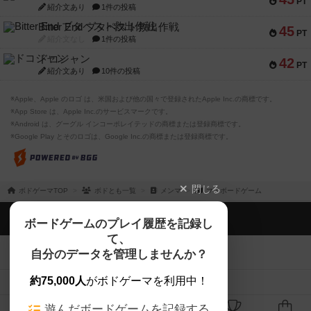
PT
紹介文あり
1件の投稿
Bitter End ブタペスト救出作戦
45
PT
紹介文なし
1件の投稿
ドコジャン
42
PT
紹介文あり
10件の投稿
※Apple、Apple のロゴ は、米国および他の国々で登録されたApple Inc.の商標です。
※App Store は、Apple Inc.のサービスマークです。
※Android は、グーグル インコーポレイテッドの商標または登録商標です。
※Google Play とそのロゴは、Google Inc.の商標または登録商標です。
閉じる
ボドゲーマTOP
ボドとも一覧
メンマ
マイボードゲーム
ボドゲーマTOP
ボードゲームのプレイ履歴を記録し
て、
ボードゲームを検索する
自分のデータを管理しませんか？
約75,000人
がボドゲーマを利用中！
ボードゲームの新着レビュー
遊んだボードゲームを記録する