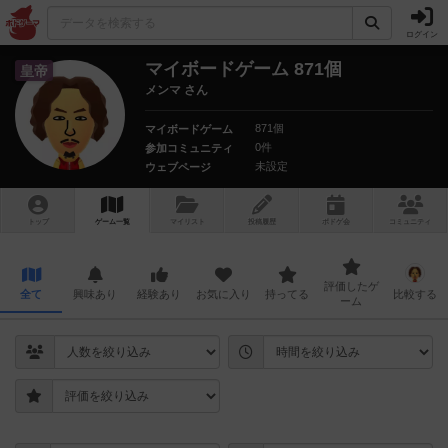
ログイン
マイボードゲーム 871個
皇帝
メンマ さん
871個
マイボードゲーム
0件
参加コミュニティ
未設定
ウェブページ
トップ
ゲーム一覧
マイリスト
投稿履歴
ボ
ドゲ
会
コミュニティ
評価したゲ
全て
興味あり
経験あり
お気に入り
持ってる
比較する
ーム