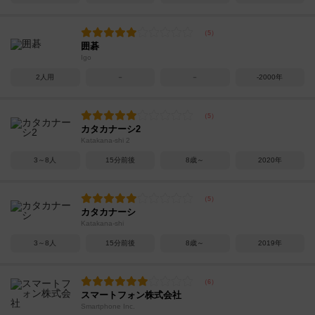
囲碁
Igo
2人用
－
－
-2000年
カタカナーシ2
Katakana-shi 2
3～8人
15分前後
8歳～
2020年
カタカナーシ
Katakana-shi
3～8人
15分前後
8歳～
2019年
スマートフォン株式会社
Smartphone Inc.