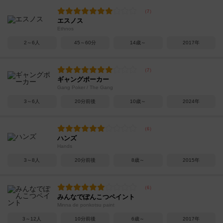
エスノス
Ethnos
2～6人
45～60分
14歳～
2017年
ギャングポーカー
Gang Poker / The Gang
3～6人
20分前後
10歳～
2024年
ハンズ
Hands
3～8人
20分前後
8歳～
2015年
みんなでぽんこつペイント
Minna de ponkotsu paint
3～12人
10分前後
6歳～
2017年