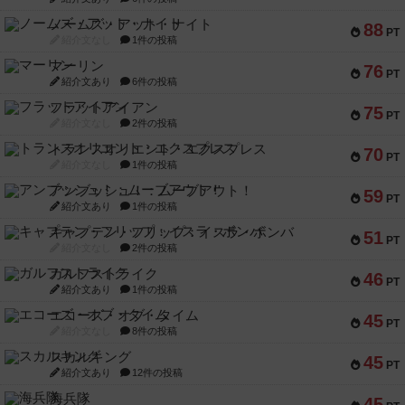
ノームズ・アット・ナイト
88
PT
紹介文なし
1件の投稿
マーリン
76
PT
紹介文あり
6件の投稿
フラットアイアン
75
PT
紹介文なし
2件の投稿
トランスオリエント・エクスプレス
70
PT
紹介文なし
1件の投稿
アンブッシュ！：ムーブアウト！
59
PT
紹介文あり
1件の投稿
キャプテン・フリップ：イスラ・ボンバ
51
PT
紹介文なし
2件の投稿
ガルフストライク
46
PT
紹介文あり
1件の投稿
エコーズ・オブ・タイム
45
PT
紹介文なし
8件の投稿
スカルキング
45
PT
紹介文あり
12件の投稿
海兵隊
45