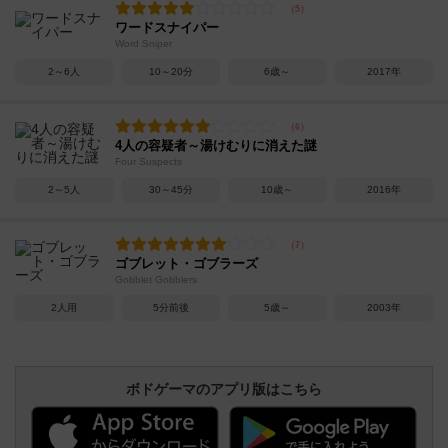
ワードスナイパー
Word Sniper
2～6人
10～20分
6歳～
2017年
4人の容疑者～湯けむりに消えた謎
Four Suspects
2～5人
30～45分
10歳～
2016年
ゴブレット・ゴブラーズ
Gobblet Gobblers
2人用
5分前後
5歳～
2003年
ボドゲーマのアプリ版はこちら