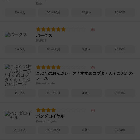
Root
2～4人
60～90分
13歳～
2018年
パークス
PARKS
1～5人
40～60分
9歳～
2019年
こぶたのおんぶレース / すすめコブタくん / こぶたの
レース
Rüsselbande
2～7人
15～25分
4歳～
2001年
パンダロイヤル
Panda Royale
2～10人
20～30分
8歳～
2024年