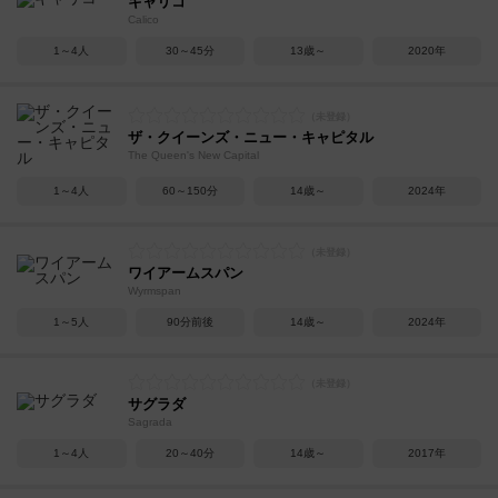
キャリコ
Calico
1～4人
30～45分
13歳～
2020年
ザ・クイーンズ・ニュー・キャピタル
The Queen's New Capital
1～4人
60～150分
14歳～
2024年
ワイアームスパン
Wyrmspan
1～5人
90分前後
14歳～
2024年
サグラダ
Sagrada
1～4人
20～40分
14歳～
2017年