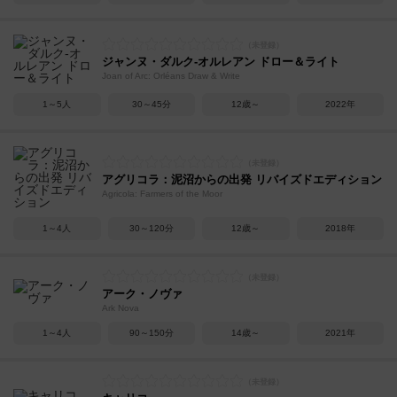
ジャンヌ・ダルク-オルレアン ドロー＆ライト
Joan of Arc: Orléans Draw & Write
1～5人
30～45分
12歳～
2022年
アグリコラ：泥沼からの出発 リバイズドエディション
Agricola: Farmers of the Moor
1～4人
30～120分
12歳～
2018年
アーク・ノヴァ
Ark Nova
1～4人
90～150分
14歳～
2021年