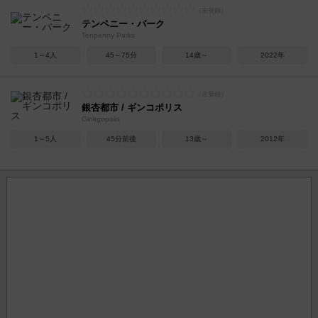
テンペニー・パーク
Tenpenny Parks
1～4人
45～75分
14歳～
2022年
銀杏都市 / ギンコポリス
Ginkgopolis
1～5人
45分前後
13歳～
2012年