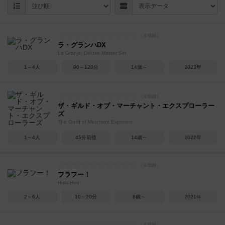
ラ・グランハDX
La Granja: Deluxe Master Set
1～4人
90～120分
14歳～
2023年
ザ・ギルド・オブ・マーチャント・エクスプローラー
ズ
The Guild of Merchant Explorers
1～4人
45分前後
14歳～
2022年
フラフー！
Hula-Hoo!
2～6人
10～20分
8歳～
2021年