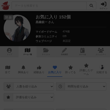
ログイン
お気に入り 152個
隊長
黒橡鋭一 さん
474個
マイボードゲーム
0件
参加コミュニティ
未設定
ウェブページ
トップ
ゲーム一覧
マイリスト
投稿履歴
ボ
ドゲ
会
コミュニティ
評価したゲ
全て
興味あり
経験あり
お気に入り
持ってる
比較する
ーム