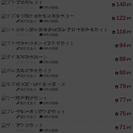
ブラヴェスト
140
PT
紹介文なし
1件の投稿
ドブル：ポケットモンスター
122
PT
紹介文あり
4件の投稿
ジャンヌ・ダルク-オルレアン ドロー＆ライト
118
PT
紹介文なし
5件の投稿
ファースト・イン・フライト
94
PT
紹介文あり
3件の投稿
ダイススローン
88
PT
紹介文なし
1件の投稿
ガルフストライク
80
PT
紹介文あり
1件の投稿
モズビ－ズ・レイダ－ズ
79
PT
紹介文あり
1件の投稿
リー対グラント
77
PT
紹介文あり
1件の投稿
ブレーキング・アウェイ
75
PT
紹介文あり
4件の投稿
ザ・フラッド
71
PT
紹介文なし
1件の投稿