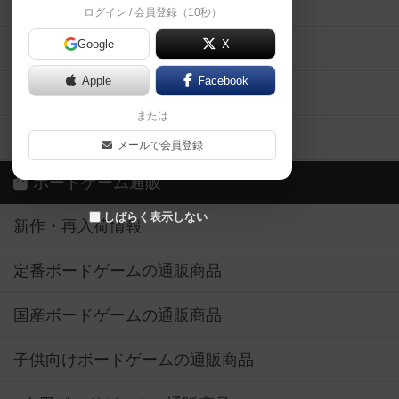
掲示板・トピックス
ログイン / 会員登録（10秒）
Google
X
ボドとも・会員一覧
Apple
Facebook
ボードゲーム業界コラム
または
ボドゲーマご利用案内
メールで会員登録
ボードゲーム通販
しばらく表示しない
新作・再入荷情報
定番ボードゲームの通販商品
国産ボードゲームの通販商品
子供向けボードゲームの通販商品