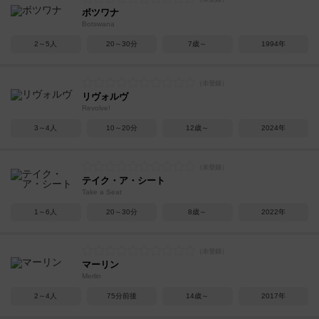
ボツワナ
Botswana
2～5人
20～30分
7歳～
1994年
リヴォルヴ
Revolve!
3～4人
10～20分
12歳～
2024年
テイク・ア・シート
Take a Seat
1～6人
20～30分
8歳～
2022年
マーリン
Merlin
2～4人
75分前後
14歳～
2017年