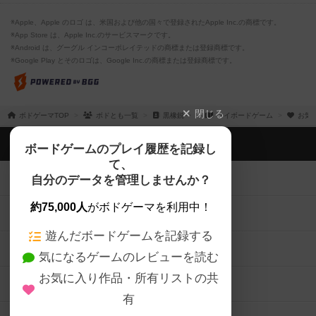
※Apple、Apple のロゴ は、米国および他の国々で登録されたApple Inc.の商標です。
※App Store は、Apple Inc.のサービスマークです。
※Android は、グーグル インコーポレイテッドの商標または登録商標です。
※Google Play とそのロゴは、Google Inc.の商標または登録商標です。
閉じる
ボドゲーマTOP
ボドとも一覧
黒橡鋭一
マイボードゲーム
お気
ボドゲーマTOP
ボードゲームのプレイ履歴を記録し
て、
ボードゲームを検索する
自分のデータを管理しませんか？
約75,000人
がボドゲーマを利用中！
ボードゲームの新着レビュー
遊んだボードゲームを記録する
ボードゲーム会情報
気になるゲームのレビューを読む
お気に入り作品・所有リストの共
メカニクス特集
有