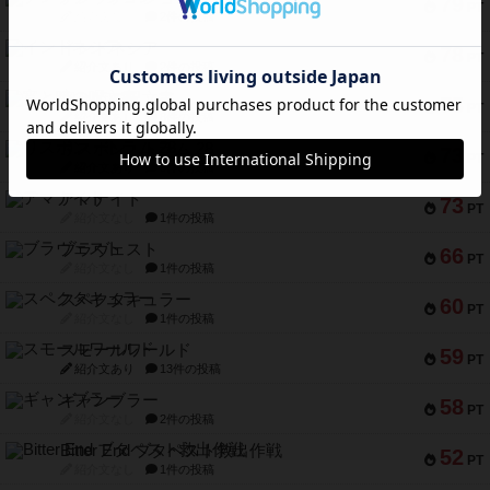
79
PT
紹介文なし
2件の投稿
インドネシア
78
PT
紹介文あり
2件の投稿
宵と暁の呪文書
75
PT
紹介文あり
8件の投稿
リスボン・トラム 28
73
PT
紹介文あり
9件の投稿
アマナイト
73
PT
紹介文なし
1件の投稿
ブラヴェスト
66
PT
紹介文なし
1件の投稿
スペクタキュラー
60
PT
紹介文なし
1件の投稿
スモールワールド
59
PT
紹介文あり
13件の投稿
ギャンブラー
58
PT
紹介文なし
2件の投稿
Bitter End ブタペスト救出作戦
52
PT
紹介文なし
1件の投稿