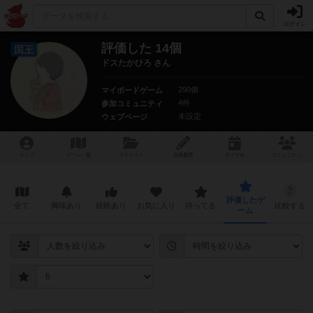
ログイン
評価した 14個
国王
ドスたかひろ さん
290個
マイボードゲーム
4件
参加コミュニティ
未設定
ウェブページ
トップ
ゲーム一覧
マイリスト
投稿履歴
ボ
ドゲ
会
コミュニティ
評価したゲ
全て
興味あり
経験あり
お気に入り
持ってる
比較する
ーム