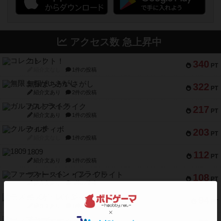
アクセス数 急上昇中
コレクト！
340
PT
紹介文なし
1件の投稿
無限まちがいさがし
322
PT
紹介文あり
2件の投稿
ガルフストライク
217
PT
紹介文あり
1件の投稿
クルティボ
203
PT
紹介文なし
1件の投稿
1809
112
PT
紹介文あり
1件の投稿
ファースト・イン・フライト
108
PT
紹介文あり
3件の投稿
モズビ－ズ・レイダ－ズ
94
PT
紹介文あり
1件の投稿
テンプテーション