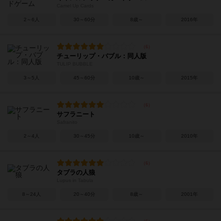
Camel Up Cards
2～6人
30～60分
8歳～
2016年
チューリップ・バブル：同人版
TULIP BUBBLE
3～5人
45～60分
10歳～
2015年
サフラニート
Safranito
2～4人
30～45分
10歳～
2010年
タブラの人狼
Lupus in Tabula
8～24人
20～40分
8歳～
2001年