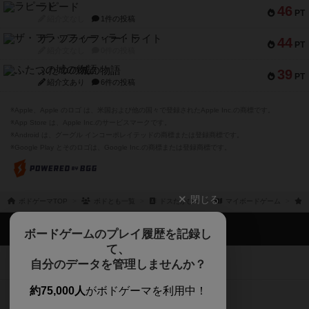
ラピード
46
PT
紹介文なし
1件の投稿
ザ・フラッフィー・ライト
44
PT
紹介文なし
0件の投稿
ふたつの城の物語
39
PT
紹介文あり
6件の投稿
※Apple、Apple のロゴ は、米国および他の国々で登録されたApple Inc.の商標です。
※App Store は、Apple Inc.のサービスマークです。
※Android は、グーグル インコーポレイテッドの商標または登録商標です。
※Google Play とそのロゴは、Google Inc.の商標または登録商標です。
閉じる
ボドゲーマTOP
ボドとも一覧
ドスたかひろ
マイボードゲーム
ボドゲーマTOP
ボードゲームのプレイ履歴を記録し
て、
ボードゲームを検索する
自分のデータを管理しませんか？
約75,000人
がボドゲーマを利用中！
ボードゲームの新着レビュー