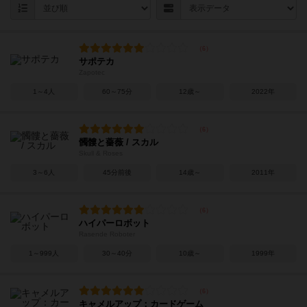
サポテカ
Zapotec
1～4人
60～75分
12歳～
2022年
髑髏と薔薇 / スカル
Skull & Roses
3～6人
45分前後
14歳～
2011年
ハイパーロボット
Rasende Roboter
1～999人
30～40分
10歳～
1999年
キャメルアップ：カードゲーム