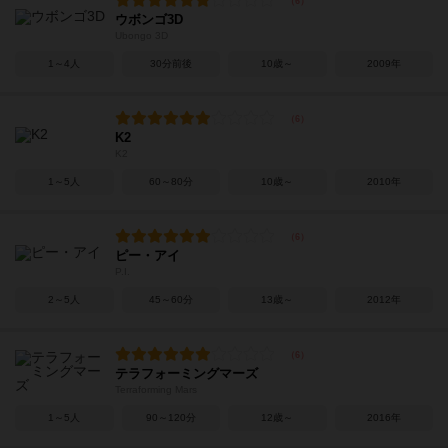
ウボンゴ3D
Ubongo 3D
1～4人
30分前後
10歳～
2009年
K2
K2
1～5人
60～80分
10歳～
2010年
ピー・アイ
P.I.
2～5人
45～60分
13歳～
2012年
テラフォーミングマーズ
Terraforming Mars
1～5人
90～120分
12歳～
2016年