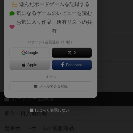
遊んだボードゲームを記録する
ボードゲーム会情報
気になるゲームのレビューを読む
お気に入り作品・所有リストの共
メカニクス特集
有
掲示板・トピックス
ログイン / 会員登録（10秒）
Google
X
ボドとも・会員一覧
Apple
Facebook
ボードゲーム業界コラム
または
ボドゲーマご利用案内
メールで会員登録
ボードゲーム通販
しばらく表示しない
新作・再入荷情報
定番ボードゲームの通販商品