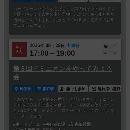
ボードゲームハウスともだちんち第３回イントロクイズ
会開催決定！！人生の中で早押しボタンてあんまり押す
機会ないんですよね、おひとりでの参加、初来店で参加
ウェルカムウェ...
2026
08
29
土
年
月
日
曜日
1
あと
17:00～19:00
8人
0
第３回ドミニオンをやってみよう
会
埼玉県
坂戸駅
誰でも参加
連れ添い登録
～あなたをデッキ構築の世界へと誘います～ドミニオン
をやってみようの会を開催します。経験者もそうでない
方も歓迎です。第３回の今回も基本セットでの開催とな
ります。王国カ...
#ボードゲーム
#初心者歓迎
#初参加歓迎
#お一人様歓迎
#ドミニオン