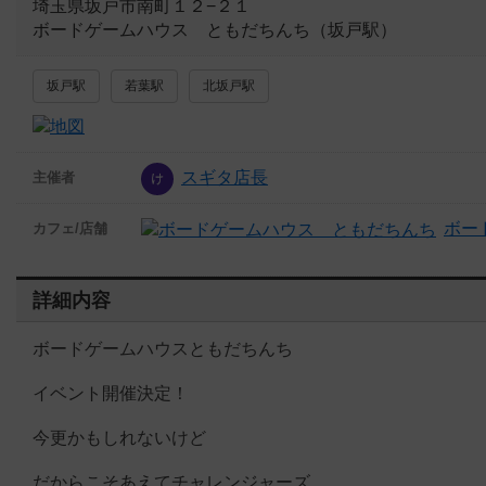
埼玉県坂戸市南町１２−２１
ボードゲームハウス ともだちんち（坂戸駅）
坂戸駅
若葉駅
北坂戸駅
スギタ店長
主催者
ボー
カフェ/店舗
詳細内容
ボードゲームハウスともだちんち
イベント開催決定！
今更かもしれないけど
だからこそあえてチャレンジャーズ