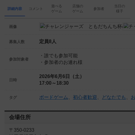
遊べる
店舗の
当日の
詳細内容
コメント
参加者
ゲーム
ゲーム
様子
画像
定員8人
募集人数
・誰でも参加可能
参加対象者
・参加者のお連れ様
2026年6月6日（土）
日時
17:00～18:30
ボードゲーム
、
初心者歓迎
、
どなたでも
、
タグ
会場住所
〒350-0233