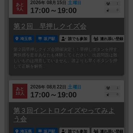
2026
08
15
土
年
月
日
曜日
1
あと
17:00～19:00
9人
0
第２回 早押しクイズ会
埼玉県
坂戸駅
誰でも参加
連れ添い登録
第２回早押しクイズ会開催決定！！早押しボタンを押す
爽快感を是非あなたも体験してください。出題問題は難
しいものは用意していません。誰よりも早くボタンを押
して正解を解答...
2026
08
22
土
年
月
日
曜日
1
あと
17:00～19:00
10人
0
第３回イントロクイズやってみよ
う会
埼玉県
坂戸駅
誰でも参加
連れ添い登録