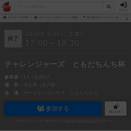
ログイン
ボドゲーマTOP
ボードゲーム会/イベント情報
埼玉県のボードゲーム会
2026
6
6
土
年
月
日
曜日
終了
17:00～18:30
チャレンジャーズ ともだちんち杯
参加者：
1人 / 定員8人
場 所：
埼玉県（坂戸駅）
会 場：
ボードゲームハウス ともだちんち
参加する
気になる！
参加および気になる！機能の利用には
ボドゲーマへのログイン
が必要です。