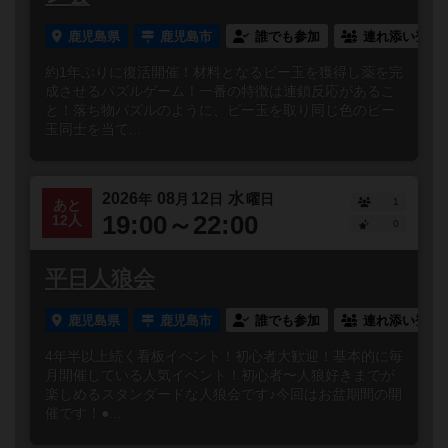
鹿児島県
鹿児島市
誰でも参加
連れ添い登録
約1年ぶりに復活開催！材料となるビー玉を獲得し薬を完
成させるパズルゲーム！一番の特徴は連鎖反応があるこ
と！落ち物パズルのように、ビー玉を取り同じ色のビー
玉同士を当て...
2026
08
12
水
年
月
日
曜日
1
あと
19:00～22:00
12人
0
平日人狼会
鹿児島県
鹿児島市
誰でも参加
連れ添い登録
4年半以上続く看板イベント！初心者大歓迎！基本的に毎
月開催している人気イベント！初心者〜人狼好きまでが
楽しめるスタンダードな人狼会です♪今回はお盆期間の開
催です！●...