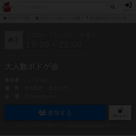
ログイン
ボドゲーマTOP
ボードゲーム会/イベント情報
鹿児島県のボードゲーム会
2025
10
29
水
年
月
日
曜日
終了
19:00～22:00
大人数ボドゲ会
参加者：
1人 / 定員8人
場 所：
鹿児島県（鹿児島市）
会 場：
33.boardgame
参加する
気になる！
参加および気になる！機能の利用には
ボドゲーマへのログイン
が必要です。