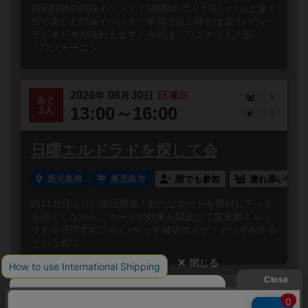
前回好評の特殊イベント！3種類のボドゲをいつもと違う
形で楽しむ特殊イベント！単発で遊ぶ時とは違うハラハ
ラドキドキが味わえます！今回は「ワンナイト人狼」
「ワンモーニン...
2026
08
30
日
年
月
日
曜日
1
あと
13:00～16:00
3人
0
日曜エルドラドを探して会
鹿児島県
鹿児島市
誰でも参加
連れ添い登録
約11カ月ぶりに復活開催！新たなカードを獲得しデッキ
を強くしながら、カードの効果を駆使して黄金郷エルド
ラドを目指すすごろく×デッキ構築ボドゲ！デッキを作る
という面で...
閉じる
Copyright (c)
ボードゲームのプレイ履歴を記録し
【ボドゲーマ】ボードゲームの総合情報サイト