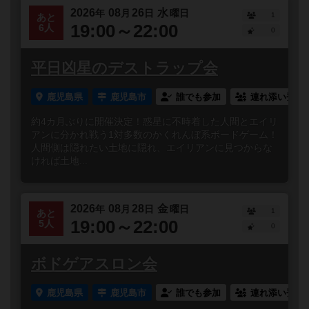
2026
08
26
水
年
月
日
曜日
1
あと
19:00～22:00
6人
0
平日凶星のデストラップ会
鹿児島県
鹿児島市
誰でも参加
連れ添い登録
約4カ月ぶりに開催決定！惑星に不時着した人間とエイリ
アンに分かれ戦う1対多数のかくれんぼ系ボードゲーム！
人間側は隠れたい土地に隠れ、エイリアンに見つからな
ければ土地...
2026
08
28
金
年
月
日
曜日
1
あと
19:00～22:00
5人
0
ボドゲアスロン会
鹿児島県
鹿児島市
誰でも参加
連れ添い登録