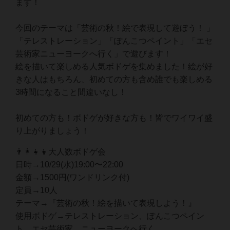
ます！
今回のテーマは「芸術の秋！絵で表現して遊ぼう！ 」
「テレストレーション」「ぽんこつペイント」「エセ
芸術家ニューヨークへ行く」で遊びます！
絵を描いて楽しめる人気ボドゲを集めました！絵が好
きな人はもちろん、初めての方も含め誰でも楽しめる
3時間になること間違いなし！
初めての方も！ボドゲが好きな方も！皆でワイワイ盛
り上がりましょう！
👨‍👩‍👧‍👦大人数ボドゲ会
日時→10/29(水)19:00〜22:00
金額→1500円(ワンドリンク付)
定員→10人
テーマ→『芸術の秋！絵を描いて表現しよう！』
使用ボドゲ→テレストレーション、ぽんこつペイン
ト、エセ芸術家、ニューヨークへ行く