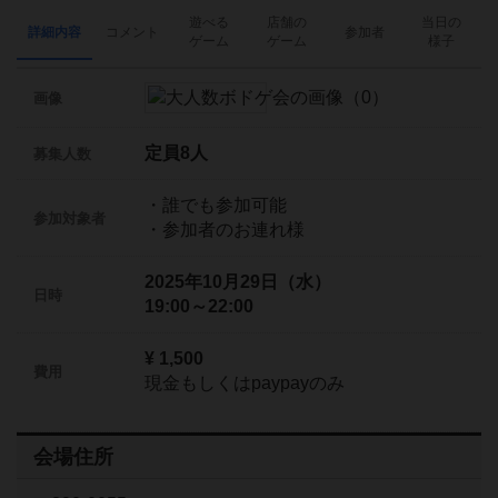
遊べる
店舗の
当日の
詳細内容
コメント
参加者
ゲーム
ゲーム
様子
画像
定員8人
募集人数
・誰でも参加可能
参加対象者
・参加者のお連れ様
2025年10月29日（水）
日時
19:00～22:00
¥ 1,500
費用
現金もしくはpaypayのみ
会場住所