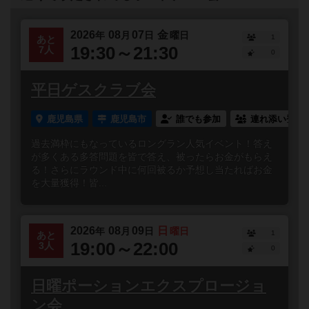
2026
08
07
金
年
月
日
曜日
1
あと
19:30～21:30
7人
0
平日ゲスクラブ会
鹿児島県
鹿児島市
誰でも参加
連れ添い登録
過去満枠にもなっているロングラン人気イベント！答え
が多くある多答問題を皆で答え、被ったらお金がもらえ
る！さらにラウンド中に何回被るか予想し当たればお金
を大量獲得！皆...
2026
08
09
日
年
月
日
曜日
1
あと
19:00～22:00
3人
0
日曜ポーションエクスプロージョ
ン会