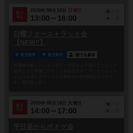
2026
08
16
日
年
月
日
曜日
1
あと
13:00～16:00
4人
0
日曜ファーストラット会
【NEW!!】
鹿児島県
鹿児島市
誰でも参加
初開催の新イベント！ネズミの宇チュー飛行士となって
道具などを準備しロケットを目指すすごろくゲーム！サ
イコロを使わずアイテムで進め点が特徴的なボドゲで
す！選択肢が色々...
2026
08
18
火
年
月
日
曜日
1
あと
14:00～17:00
5人
0
平日昼からボドゲ会