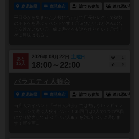
鹿児島県
鹿児島市
誰でも参加
連れ添い登録
平日昼から集まった人数に合わせて店長セレクトで複数
のボドゲを遊ぶイベントです！〇遊びたいけど休みの合
う友達がいない〇一緒に遊べる友達を作りたい！〇ボド
ゲに興味はある...
2026
08
22
土
年
月
日
曜日
1
あと
18:00～22:00
15人
0
バラエティ人狼会
鹿児島県
鹿児島市
誰でも参加
連れ添い登録
当店人気イベント「平日人狼会」では遊ばないレギュレ
ーションで遊ぶ人狼イベント！38回目は2人で1つの役職
になり協力して遊ぶ「ペア人狼」を約1年ぶりに遊びま
す！新企画...