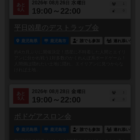
2026
08
26
水
年
月
日
曜日
1
あと
19:00～22:00
6人
0
平日凶星のデストラップ会
鹿児島県
鹿児島市
誰でも参加
連れ添い登録
約4カ月ぶりに開催決定！惑星に不時着した人間とエイリ
アンに分かれ戦う1対多数のかくれんぼ系ボードゲーム！
人間側は隠れたい土地に隠れ、エイリアンに見つからな
ければ土地...
2026
08
28
金
年
月
日
曜日
1
あと
19:00～22:00
5人
0
ボドゲアスロン会
鹿児島県
鹿児島市
誰でも参加
連れ添い登録