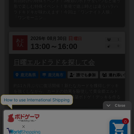
前回好評の特殊イベント！3種類のボドゲをいつもと違う
形で楽しむ特殊イベント！単発で遊ぶ時とは違うハラハ
ラドキドキが味わえます！今回は「ワンナイト人狼」
「ワンモーニン...
2026
08
30
日
年
月
日
曜日
1
あと
13:00～16:00
3人
0
日曜エルドラドを探して会
鹿児島県
鹿児島市
誰でも参加
連れ添い登録
約11カ月ぶりに復活開催！新たなカードを獲得しデッキ
を強くしながら、カードの効果を駆使して黄金郷エルド
ラドを目指すすごろく×デッキ構築ボドゲ！デッキを作る
という面で...
閉じる
Copyright (c)
ボードゲームのプレイ履歴を記録し
【ボドゲーマ】ボードゲームの総合情報サイト
て、
All rights reserved.