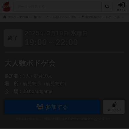
ログイン
ボドゲーマTOP
ボードゲーム会/イベント情報
鹿児島県のボードゲーム会
2025
3
19
水
年
月
日
曜日
終了
19:00～22:00
大人数ボドゲ会
参加者：
1人 / 定員10人
場 所：
鹿児島県（鹿児島市）
会 場：
33.boardgame
参加する
気になる！
参加および気になる！機能の利用には
ボドゲーマへのログイン
が必要です。