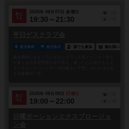
2026
08
07
金
年
月
日
曜日
1
あと
19:30～21:30
7人
0
平日ゲスクラブ会
鹿児島県
鹿児島市
誰でも参加
連れ添い登録
過去満枠にもなっているロングラン人気イベント！答え
が多くある多答問題を皆で答え、被ったらお金がもらえ
る！さらにラウンド中に何回被るか予想し当たればお金
を大量獲得！皆...
2026
08
09
日
年
月
日
曜日
1
あと
19:00～22:00
3人
0
日曜ポーションエクスプロージョ
ン会