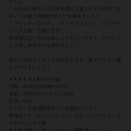
う！」
いわゆる人狼などの正体を隠して遊ぶボドゲの中でも
タイプの違う3種類のボドゲを集めました！
「ブラッドバウンド」「ディセプション」「ワンモー
ニング人狼」で遊びます！
普段遊ばない方にも楽しんでもらいやすく、かつじっ
くり楽しめるものを選びました！
初めての方も！ボドゲが好きな方も！皆でワイワイ盛
り上がりましょう！
👨‍👩‍👧‍👦大人数ボドゲ会
日時→3/19(水)19:00〜22:00
金額→1500円(ワンドリンク付)
定員→10人
テーマ→正体隠匿系ボドゲを遊びつくそう！
使用ボドゲ→ディセプション、ブラッドバウンド、ワ
ンモーニング人狼
大人数で遊ぶと楽しいゲームを複数遊ぶイベント！