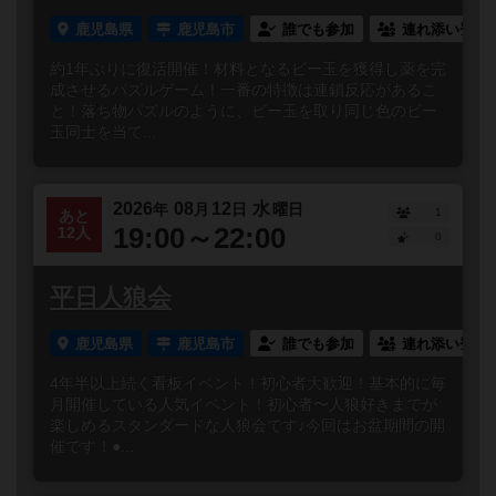
鹿児島県
鹿児島市
誰でも参加
連れ添い登録
約1年ぶりに復活開催！材料となるビー玉を獲得し薬を完
成させるパズルゲーム！一番の特徴は連鎖反応があるこ
と！落ち物パズルのように、ビー玉を取り同じ色のビー
玉同士を当て...
2026
08
12
水
年
月
日
曜日
1
あと
19:00～22:00
12人
0
平日人狼会
鹿児島県
鹿児島市
誰でも参加
連れ添い登録
4年半以上続く看板イベント！初心者大歓迎！基本的に毎
月開催している人気イベント！初心者〜人狼好きまでが
楽しめるスタンダードな人狼会です♪今回はお盆期間の開
催です！●...