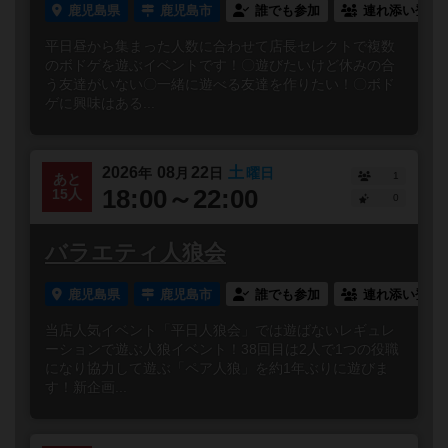
鹿児島県
鹿児島市
誰でも参加
連れ添い登録
平日昼から集まった人数に合わせて店長セレクトで複数
のボドゲを遊ぶイベントです！〇遊びたいけど休みの合
う友達がいない〇一緒に遊べる友達を作りたい！〇ボド
ゲに興味はある...
2026
08
22
土
年
月
日
曜日
1
あと
18:00～22:00
15人
0
バラエティ人狼会
鹿児島県
鹿児島市
誰でも参加
連れ添い登録
当店人気イベント「平日人狼会」では遊ばないレギュレ
ーションで遊ぶ人狼イベント！38回目は2人で1つの役職
になり協力して遊ぶ「ペア人狼」を約1年ぶりに遊びま
す！新企画...