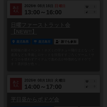
2026
08
16
日
年
月
日
曜日
1
あと
13:00～16:00
4人
0
日曜ファーストラット会
【NEW!!】
鹿児島県
鹿児島市
誰でも参加
初開催の新イベント！ネズミの宇チュー飛行士となって
道具などを準備しロケットを目指すすごろくゲーム！サ
イコロを使わずアイテムで進め点が特徴的なボドゲで
す！選択肢が色々...
2026
08
18
火
年
月
日
曜日
1
あと
14:00～17:00
5人
0
平日昼からボドゲ会