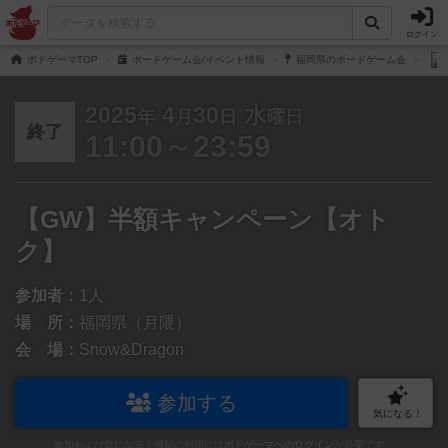
ログイン
ボドゲーマTOP
ボードゲーム会/イベント情報
福岡県のボードゲーム会
2025
4
30
水
年
月
日
曜日
終了
11:00～23:59
【GW】半額キャンペーン【オト
ク】
参加者：
1人
場 所：
福岡県（月隈）
会 場：
Snow&Dragon
参加する
気になる！
参加および気になる！機能の利用には
ボドゲーマへのログイン
が必要です。