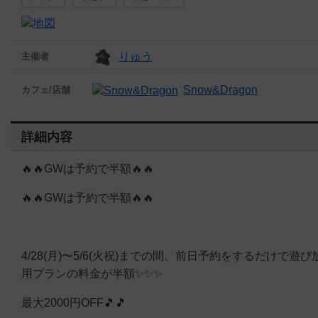
りゅう
主催者
Snow&Dragon
カフェ/店舗
詳細内容
🔥🔥GWは予約で半額🔥🔥
🔥🔥GWは予約で半額🔥🔥
4/28(月)〜5/6(火祝)までの間、前日予約をするだけで遊び
用プランの料金が半額✨✨✨
最大2000円OFF🎵🎵