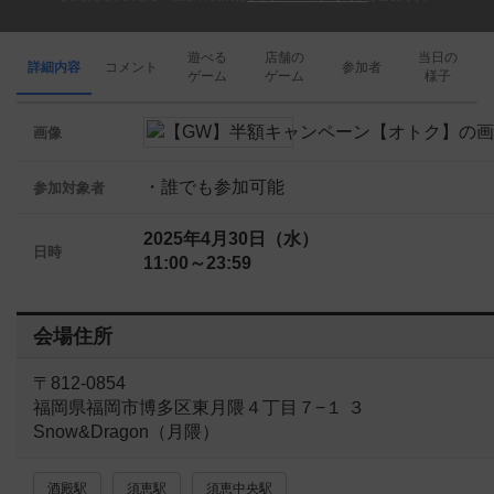
遊べる
店舗の
当日の
詳細内容
コメント
参加者
ゲーム
ゲーム
様子
画像
・誰でも参加可能
参加対象者
2025年4月30日（水）
日時
11:00～23:59
会場住所
〒812-0854
福岡県福岡市博多区東月隈４丁目７−１ ３
Snow&Dragon（月隈）
酒殿駅
須恵駅
須恵中央駅