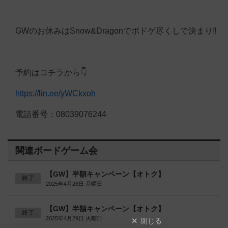
GWのお休みはSnow&Dragonでボドゲ尽くしで決まり‼️
予約はコチラから👇️
https://lin.ee/yWCkxoh
電話番号：08039076244
関連ボードゲーム会
【GW】半額キャンペーン【オトク】
終了
2025年4月28日 月曜日
【GW】半額キャンペーン【オトク】
終了
2025年4月29日 火曜日
閉じる